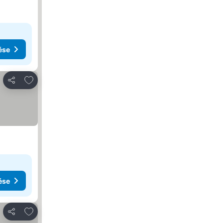
ése
Hozzáadás a kedvencekhez
Megosztás
ése
Hozzáadás a kedvencekhez
Megosztás