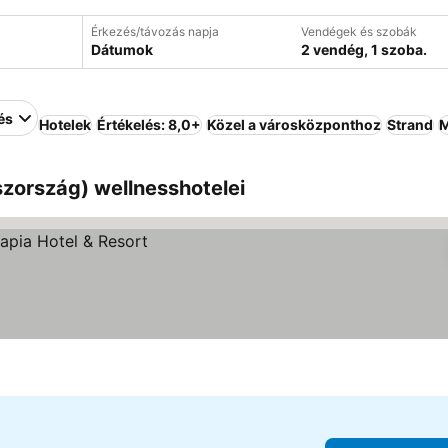
Érkezés/távozás napja
Vendégek és szobák
Dátumok
2 vendég, 1 szoba.
és
Hotelek
Értékelés: 8,0+
Közel a városközponthoz
Strand
M
zország) wellnesshotelei