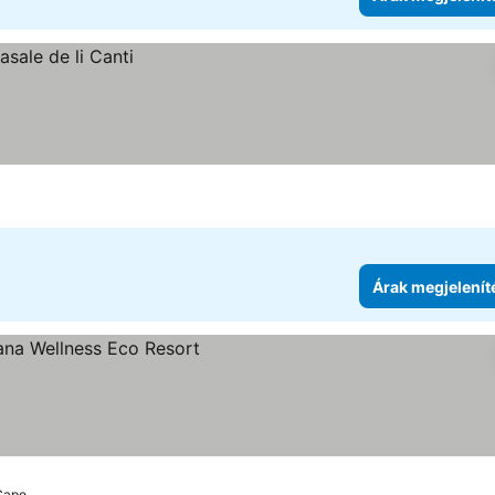
Árak megjelenít
 Capo