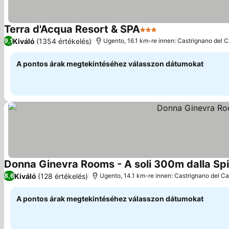
Terra d'Acqua Resort & SPA
3 Kategória
Kiváló
(1354 értékelés)
9,1
Ugento, 16.1 km-re innen: Castrignano del 
A pontos árak megtekintéséhez válasszon dátumokat
Donna Ginevra Rooms - A soli 300m dalla Sp
Kiváló
(128 értékelés)
8,6
Ugento, 14.1 km-re innen: Castrignano del C
A pontos árak megtekintéséhez válasszon dátumokat