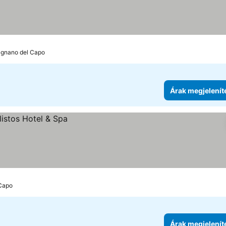
rignano del Capo
Árak megjelenít
 Capo
Árak megjelenít