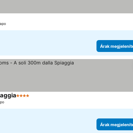
Capo
Árak megjelenít
iaggia
4 Kategória
apo
Árak megjelenít