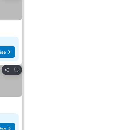
ése
Hozzáadás a kedvencekhez
Megosztás
ése