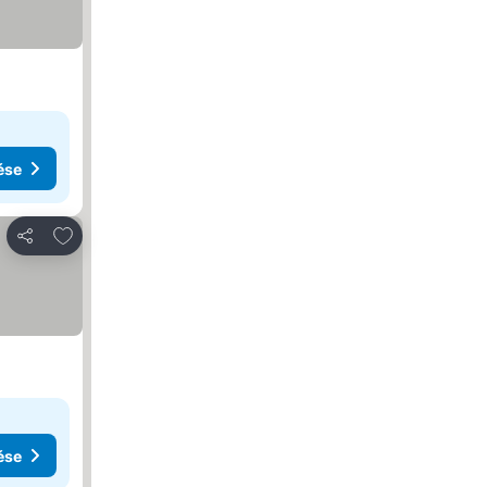
ése
Hozzáadás a kedvencekhez
Megosztás
ése