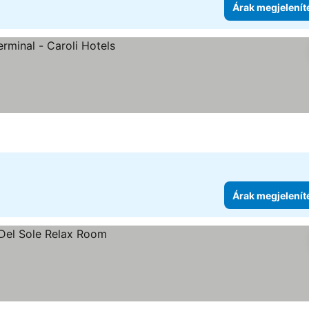
Árak megjelenít
Árak megjelenít