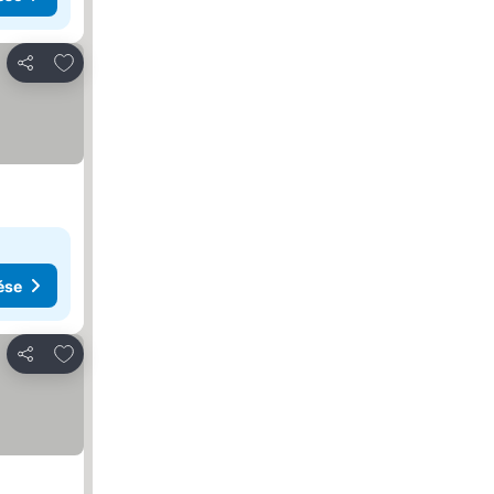
Hozzáadás a kedvencekhez
Megosztás
ése
Hozzáadás a kedvencekhez
Megosztás