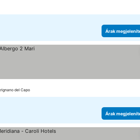
Árak megjelenít
trignano del Capo
Árak megjelenít