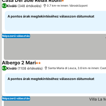
Casa Del Sole Relax Room
1 Kategória
Kiváló
(348 értékelés)
9,2
0.7 km-re innen: Városközpont
A pontos árak megtekintéséhez válasszon dátumokat
Népszerű választás
Albergo 2 Mari
2 Kategória
Kiváló
(1108 értékelés)
8,5
Santa Maria di Leuca, 3.6 km-re innen: Cas
A pontos árak megtekintéséhez válasszon dátumokat
Népszerű választás