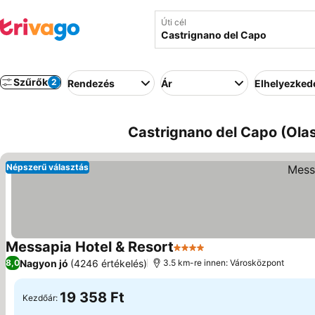
Úti cél
Szűrők
2
Rendezés
Ár
Elhelyezked
Castrignano del Capo (Olas
Népszerű választás
Messapia Hotel & Resort
4 Kategória
Nagyon jó
(4246 értékelés)
8,0
3.5 km-re innen: Városközpont
19 358 Ft
Kezdőár: