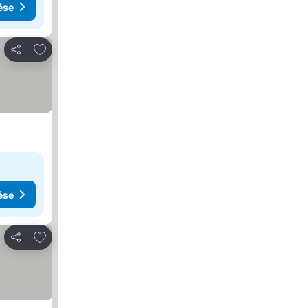
ése
Hozzáadás a kedvencekhez
Megosztás
ése
Hozzáadás a kedvencekhez
Megosztás