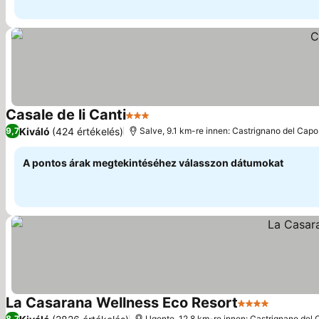
Casale de li Canti
3 Kategória
Kiváló
(424 értékelés)
9,7
Salve, 9.1 km-re innen: Castrignano del Capo
A pontos árak megtekintéséhez válasszon dátumokat
La Casarana Wellness Eco Resort
4 Kategória
8,7
Ugento, 12.8 km-re innen: Castrignano del