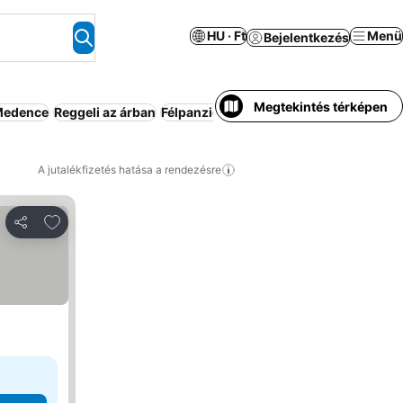
HU · Ft
Menü
Bejelentkezés
Megtekintés térképen
edence
Reggeli az árban
Félpanzió
Apartmanhotel
Parkoló
Kia
A jutalékfizetés hatása a rendezésre
Hozzáadás a kedvencekhez
Megosztás