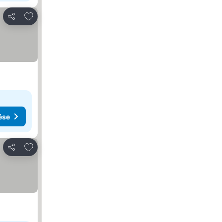
Hozzáadás a kedvencekhez
Megosztás
ése
Hozzáadás a kedvencekhez
Megosztás