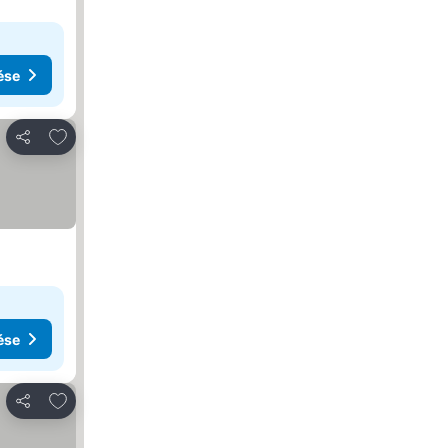
ése
Hozzáadás a kedvencekhez
Megosztás
ése
Hozzáadás a kedvencekhez
Megosztás