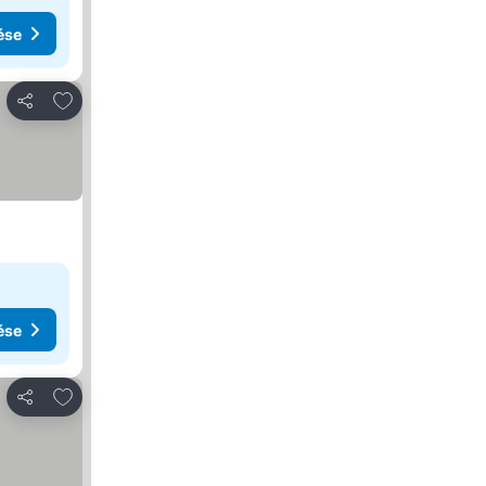
ése
Hozzáadás a kedvencekhez
Megosztás
ése
Hozzáadás a kedvencekhez
Megosztás