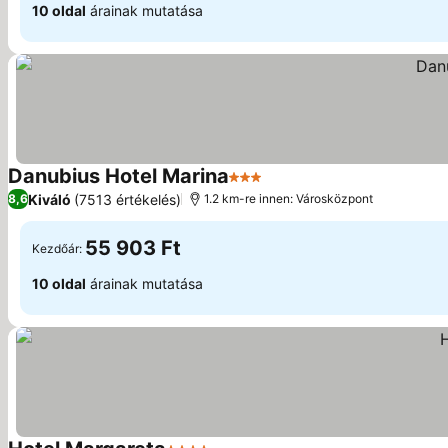
10 oldal
árainak mutatása
Danubius Hotel Marina
3 Kategória
Kiváló
(7513 értékelés)
8,6
1.2 km-re innen: Városközpont
55 903 Ft
Kezdőár:
10 oldal
árainak mutatása