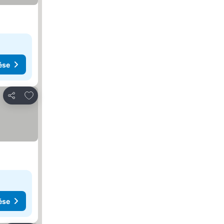
ése
Hozzáadás a kedvencekhez
Megosztás
ése