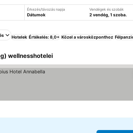
Érkezés/távozás napja
Vendégek és szobák
Dátumok
2 vendég, 1 szoba.
és
Hotelek
Értékelés: 8,0+
Közel a városközponthoz
Félpanzi
g) wellnesshotelei