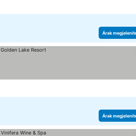
Árak megjelenít
Árak megjelenít