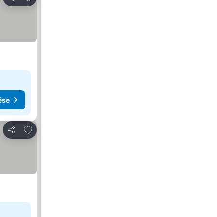
Megosztás
ése
Hozzáadás a kedvencekhez
Megosztás