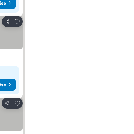
ése
Hozzáadás a kedvencekhez
Megosztás
ése
Hozzáadás a kedvencekhez
Megosztás