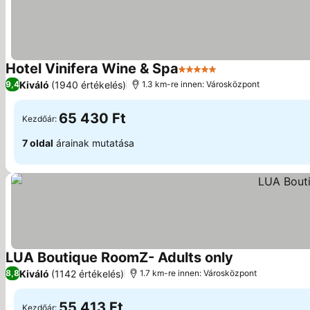
Hotel Vinifera Wine & Spa
5 Kategória
Kiváló
(1940 értékelés)
9,4
1.3 km-re innen: Városközpont
65 430 Ft
Kezdőár:
7 oldal
árainak mutatása
LUA Boutique RoomZ- Adults only
Kiváló
(1142 értékelés)
8,8
1.7 km-re innen: Városközpont
55 413 Ft
Kezdőár: