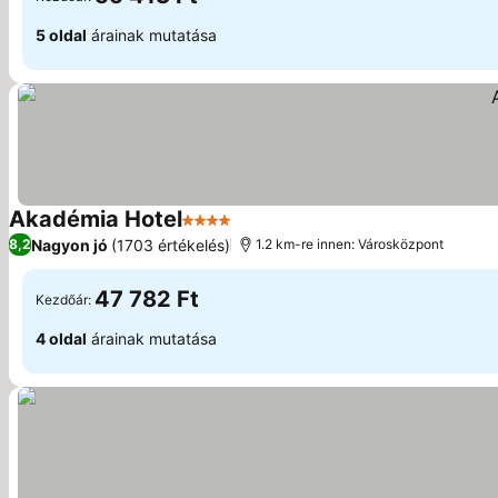
5 oldal
árainak mutatása
Akadémia Hotel
4 Kategória
Nagyon jó
(1703 értékelés)
8,2
1.2 km-re innen: Városközpont
47 782 Ft
Kezdőár:
4 oldal
árainak mutatása