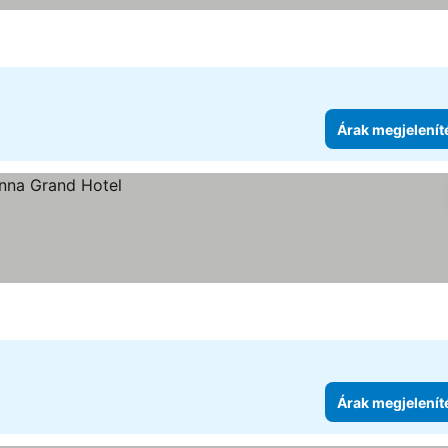
Árak megjelenít
Árak megjelenít