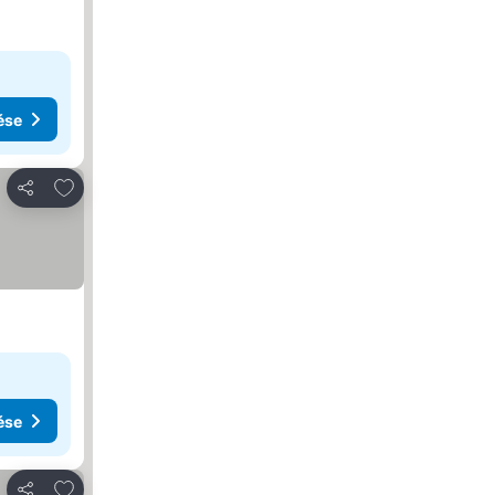
ése
Hozzáadás a kedvencekhez
Megosztás
ése
Hozzáadás a kedvencekhez