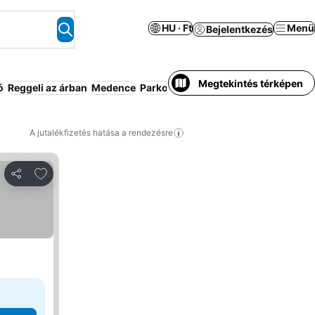
HU · Ft
Menü
Bejelentkezés
Megtekintés térképen
ó
Reggeli az árban
Medence
Parkoló
Kiadó ház/apartman
Stran
A jutalékfizetés hatása a rendezésre
Hozzáadás a kedvencekhez
Megosztás