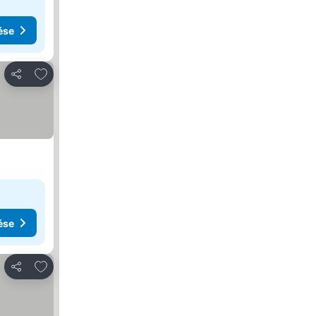
ése
Hozzáadás a kedvencekhez
Megosztás
ése
Hozzáadás a kedvencekhez
Megosztás