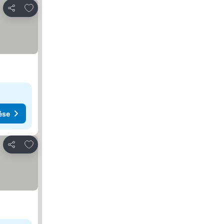
Hozzáadás a kedvencekhez
Megosztás
ése
Hozzáadás a kedvencekhez
Megosztás