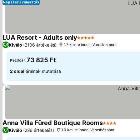
Népszerű választás
LUA Resort - Adults only
5 Kategória
Kiváló
(2106 értékelés)
8,9
1.7 km-re innen: Városközpont
73 825 Ft
Kezdőár:
2 oldal
árainak mutatása
Anna Villa Füred Boutique Rooms
4 Kategória
Kiváló
(226 értékelés)
9,5
1.0 km-re innen: Városközpont