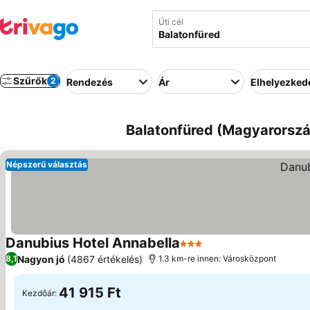
Úti cél
Szűrők
2
Rendezés
Ár
Elhelyezked
Balatonfüred (Magyarorszá
Népszerű választás
Danubius Hotel Annabella
3 Kategória
Nagyon jó
(4867 értékelés)
8,1
1.3 km-re innen: Városközpont
41 915 Ft
Kezdőár: