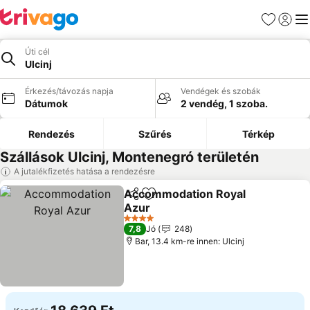
Kedvencek
Bejelen
Me
Úti cél
Ulcinj
Érkezés/távozás napja
Vendégek és szobák
Dátumok
2 vendég, 1 szoba.
Rendezés
Szűrés
Térkép
Szállások Ulcinj, Montenegró területén
A jutalékfizetés hatása a rendezésre
Accommodation Royal
Megosztás
Hozzáadás a kedvencekhez
Azur
Árak megjelenítése
4 Kategória
7,8
Jó
248
Bar, 13.4 km-re innen: Ulcinj