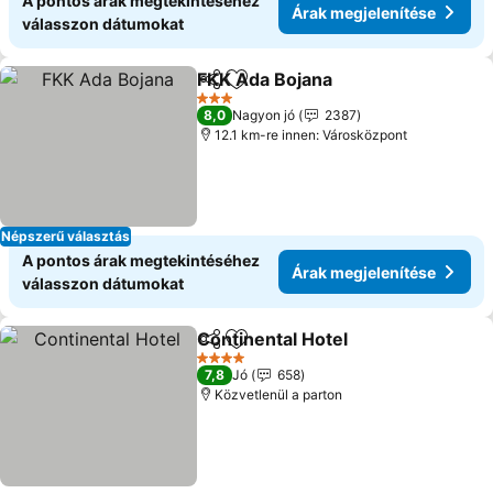
A pontos árak megtekintéséhez
Árak megjelenítése
válasszon dátumokat
FKK Ada Bojana
Megosztás
Hozzáadás a kedvencekhez
Árak megje
3 Kategória
8,0
Nagyon jó
2387
12.1 km-re innen: Városközpont
Népszerű választás
A pontos árak megtekintéséhez
Árak megjelenítése
válasszon dátumokat
Continental Hotel
Megosztás
Hozzáadás a kedvencekhez
Árak meg
4 Kategória
7,8
Jó
658
Közvetlenül a parton