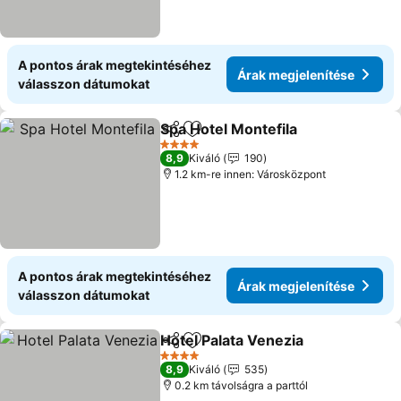
A pontos árak megtekintéséhez
Árak megjelenítése
válasszon dátumokat
Spa Hotel Montefila
Megosztás
Hozzáadás a kedvencekhez
Árak m
4 Kategória
8,9
Kiváló
190
1.2 km-re innen: Városközpont
A pontos árak megtekintéséhez
Árak megjelenítése
válasszon dátumokat
Hotel Palata Venezia
Megosztás
Hozzáadás a kedvencekhez
Árak 
4 Kategória
8,9
Kiváló
535
0.2 km távolságra a parttól