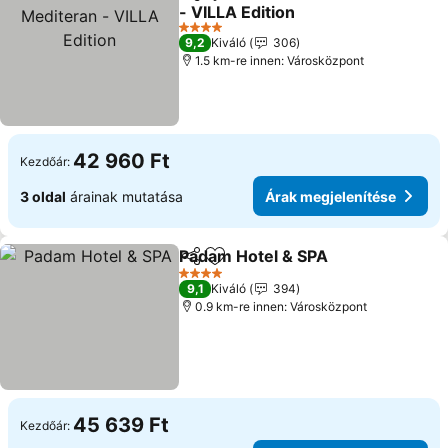
Megosztás
Hozzáadás a kedvencekhez
- VILLA Edition
Árak megjelenítése
4 Kategória
9,2
Kiváló
306
1.5 km-re innen: Városközpont
42 960 Ft
Kezdőár:
3 oldal
árainak mutatása
Árak megjelenítése
Padam Hotel & SPA
Megosztás
Hozzáadás a kedvencekhez
Árak me
4 Kategória
9,1
Kiváló
394
0.9 km-re innen: Városközpont
45 639 Ft
Kezdőár: