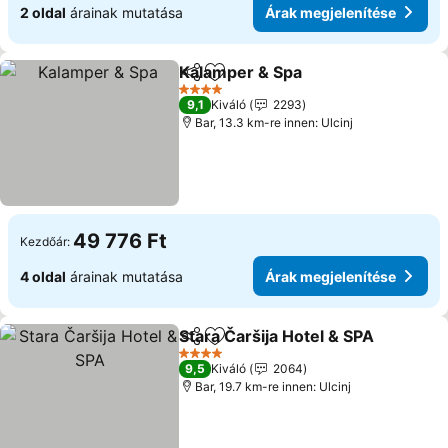
2 oldal
árainak mutatása
Árak megjelenítése
Kalamper & Spa
Megosztás
Hozzáadás a kedvencekhez
Árak megje
4 Kategória
9,1
Kiváló
2293
Bar, 13.3 km-re innen: Ulcinj
49 776 Ft
Kezdőár:
4 oldal
árainak mutatása
Árak megjelenítése
Stara Čaršija Hotel & SPA
Megosztás
Hozzáadás a kedvencekhez
Á
4 Kategória
9,5
Kiváló
2064
Bar, 19.7 km-re innen: Ulcinj