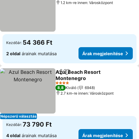
1.2 km-re innen: Városközpont
54 366 Ft
Kezdőár:
2 oldal
árainak mutatása
Árak megjelenítése
Azul Beach Resort
Megosztás
Hozzáadás a kedvencekhez
Montenegro
Árak megjelenítése
4 Kategória
8,8
Kiváló
6948
2.7 km-re innen: Városközpont
Népszerű választás
73 790 Ft
Kezdőár:
4 oldal
árainak mutatása
Árak megjelenítése