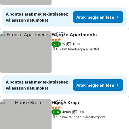
A pontos árak megtekintéséhez
Árak megjelenítése
válasszon dátumokat
Firenze Apartments
Megosztás
Hozzáadás a kedvencekhez
Árak m
3 Kategória
7,8
Jó
105
0.2 km távolságra a parttól
A pontos árak megtekintéséhez
Árak megjelenítése
válasszon dátumokat
House Kraja
Megosztás
Hozzáadás a kedvencekhez
Árak megjelen
3 Kategória
8,6
Kiváló
99
5.7 km-re innen: Városközpont