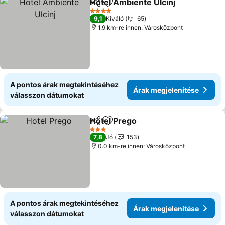
Hotel Ambiente Ulcinj
Megosztás
Hozzáadás a kedvencekhez
Árak
4 Kategória
9,1
Kiváló
65
1.9 km-re innen: Városközpont
A pontos árak megtekintéséhez
Árak megjelenítése
válasszon dátumokat
Hotel Prego
Megosztás
Hozzáadás a kedvencekhez
Árak megjelení
3 Kategória
7,8
Jó
153
0.0 km-re innen: Városközpont
A pontos árak megtekintéséhez
Árak megjelenítése
válasszon dátumokat