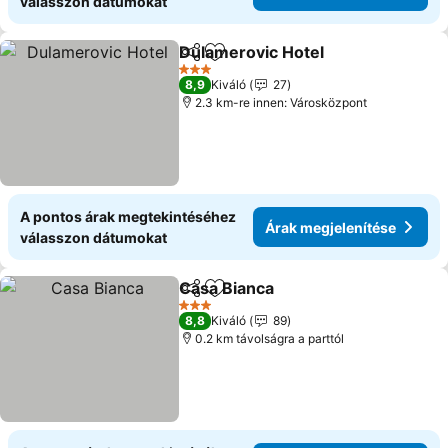
válasszon dátumokat
Dulamerovic Hotel
Megosztás
Hozzáadás a kedvencekhez
Árak me
3 Kategória
8,9
Kiváló
27
2.3 km-re innen: Városközpont
A pontos árak megtekintéséhez
Árak megjelenítése
válasszon dátumokat
Casa Bianca
Megosztás
Hozzáadás a kedvencekhez
Árak megjelen
3 Kategória
8,8
Kiváló
89
0.2 km távolságra a parttól