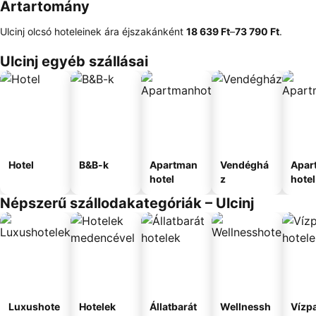
Ártartomány
Ulcinj olcsó hoteleinek ára éjszakánként
‎18 639 Ft
–
‎73 790 Ft
.
Ulcinj egyéb szállásai
Hotel
B&B-k
Apartman
Vendéghá
Apar
hotel
z
hotel
Népszerű szállodakategóriák – Ulcinj
Luxushote
Hotelek
Állatbarát
Wellnessh
Vízpa