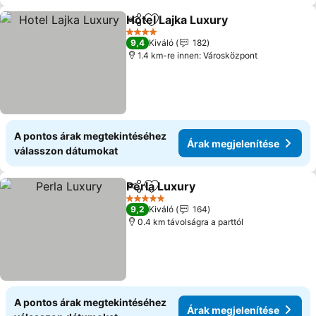
Hotel Lajka Luxury
Megosztás
Hozzáadás a kedvencekhez
Árak me
4 Kategória
9,4
Kiváló
182
1.4 km-re innen: Városközpont
A pontos árak megtekintéséhez
Árak megjelenítése
válasszon dátumokat
Perla Luxury
Megosztás
Hozzáadás a kedvencekhez
Árak megjelen
5 Kategória
9,2
Kiváló
164
0.4 km távolságra a parttól
A pontos árak megtekintéséhez
Árak megjelenítése