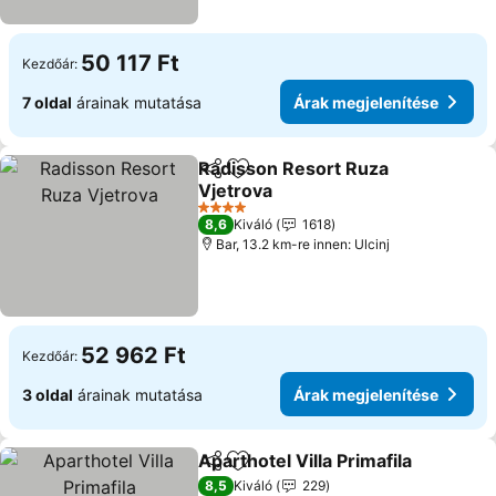
50 117 Ft
Kezdőár:
7 oldal
árainak mutatása
Árak megjelenítése
Radisson Resort Ruza
Megosztás
Hozzáadás a kedvencekhez
Vjetrova
Árak megjelenítése
4 Kategória
8,6
Kiváló
1618
Bar, 13.2 km-re innen: Ulcinj
52 962 Ft
Kezdőár:
3 oldal
árainak mutatása
Árak megjelenítése
Aparthotel Villa Primafila
Megosztás
Hozzáadás a kedvencekhez
Á
8,5
Kiváló
229