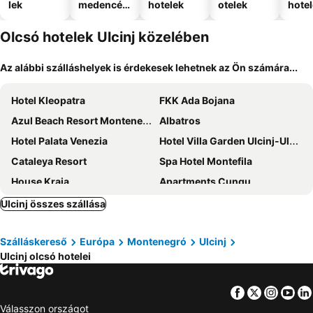
lek
medencév
hotelek
otelek
hote
el
Olcsó hotelek Ulcinj közelében
Az alábbi szálláshelyek is érdekesek lehetnek az Ön számára...
Hotel Kleopatra
FKK Ada Bojana
Azul Beach Resort Montenegro
Albatros
Hotel Palata Venezia
Hotel Villa Garden Ulcinj-Ulqin
Cataleya Resort
Spa Hotel Montefila
House Kraja
Apartments Cungu
Stara Čaršija Hotel & SPA
Hotel Lajka Luxury
Ulcinj összes szállása
The New Hotel Mediteran - VILLA Edition
Aqua Lounge Aparthotel Ulcinj
Szálláskereső
Európa
Montenegró
Ulcinj
Continental Hotel
Perla Luxury
Ulcinj olcsó hotelei
Kalamper & Spa
Accommodation Royal Azur
Hotel Platinum Lux
Illyria Hotel
Facebook
Twitter
Insta
Yo
Hotel Petriti & Spa
Hotel Olympic
Válasszon országot