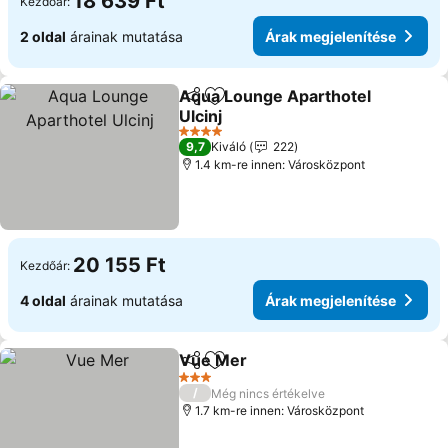
18 639 Ft
Kezdőár:
2 oldal
árainak mutatása
Árak megjelenítése
Aqua Lounge Aparthotel
Megosztás
Hozzáadás a kedvencekhez
Ulcinj
Árak megjelenítése
4 Kategória
9,7
Kiváló
222
1.4 km-re innen: Városközpont
20 155 Ft
Kezdőár:
4 oldal
árainak mutatása
Árak megjelenítése
Vue Mer
Megosztás
Hozzáadás a kedvencekhez
Árak megjelenítés
3 Kategória
/
Még nincs értékelve
1.7 km-re innen: Városközpont