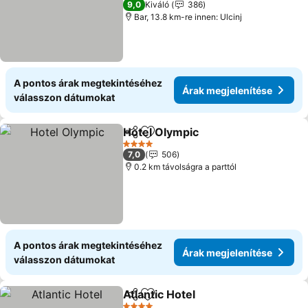
9,0
Kiváló
386
Bar, 13.8 km-re innen: Ulcinj
A pontos árak megtekintéséhez
Árak megjelenítése
válasszon dátumokat
Hotel Olympic
Megosztás
Hozzáadás a kedvencekhez
Árak megjel
4 Kategória
7,0
506
0.2 km távolságra a parttól
A pontos árak megtekintéséhez
Árak megjelenítése
válasszon dátumokat
Atlantic Hotel
Megosztás
Hozzáadás a kedvencekhez
Árak megjele