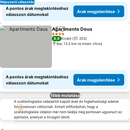
Népszerű választás
A pontos árak megtekintéséhez
Árak megjelenítése
válasszon dátumokat
Apartments Deus
Megosztás
Hozzáadás a kedvencekhez
Árak meg
4 Kategória
8,9
Kiváló
202
Bar, 13.5 km-re innen: Ulcinj
A pontos árak megtekintéséhez
Árak megjelenítése
válasszon dátumokat
Több mutatása
A szállásfoglalási oldalaktól kapott árak és foglalhatósági adatok
folyamatosan változnak. Emiatt előfordulhat, hogy a
szállásfoglalási oldalon már nem találja meg pontosan ugyanazt az
ajánlatot, amelyet a trivagón látott.