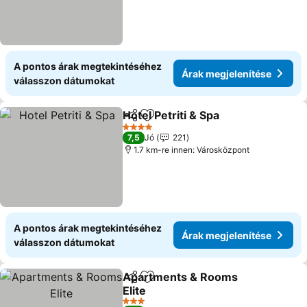
A pontos árak megtekintéséhez
Árak megjelenítése
válasszon dátumokat
Hotel Petriti & Spa
Megosztás
Hozzáadás a kedvencekhez
Árak meg
4 Kategória
7,5
Jó
221
1.7 km-re innen: Városközpont
A pontos árak megtekintéséhez
Árak megjelenítése
válasszon dátumokat
Apartments & Rooms
Megosztás
Hozzáadás a kedvencekhez
Elite
Árak megjelenítése
3 Kategória