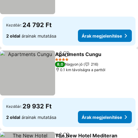
24 792 Ft
Kezdőár:
2 oldal
árainak mutatása
Árak megjelenítése
Apartments Cungu
Megosztás
Hozzáadás a kedvencekhez
Árak m
4 Kategória
8,0
Nagyon jó
216
0.1 km távolságra a parttól
29 932 Ft
Kezdőár:
2 oldal
árainak mutatása
Árak megjelenítése
The New Hotel Mediteran