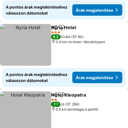
A pontos árak megtekintéséhez
Árak megjelenítése
válasszon dátumokat
Illyria Hotel
Megosztás
Hozzáadás a kedvencekhez
Árak megjelení
3 Kategória
9,2
Kiváló
80
0.4 km-re innen: Városközpont
A pontos árak megtekintéséhez
Árak megjelenítése
válasszon dátumokat
Hotel Kleopatra
Megosztás
Hozzáadás a kedvencekhez
Árak megje
2 Kategória
7,7
Jó
284
0.5 km távolságra a parttól