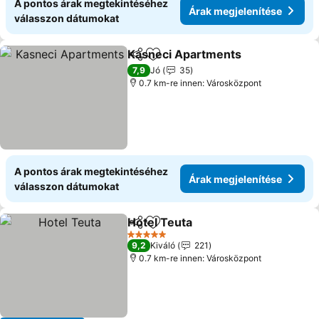
A pontos árak megtekintéséhez
Árak megjelenítése
válasszon dátumokat
Kasneci Apartments
Megosztás
Hozzáadás a kedvencekhez
Árak 
7,9
Jó
35
0.7 km-re innen: Városközpont
A pontos árak megtekintéséhez
Árak megjelenítése
válasszon dátumokat
Hotel Teuta
Megosztás
Hozzáadás a kedvencekhez
Árak megjelení
5 Kategória
9,2
Kiváló
221
0.7 km-re innen: Városközpont