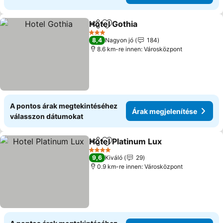
Hotel Gothia
Megosztás
Hozzáadás a kedvencekhez
Árak megjelen
3 Kategória
8,4
Nagyon jó
184
8.6 km-re innen: Városközpont
A pontos árak megtekintéséhez
Árak megjelenítése
válasszon dátumokat
Hotel Platinum Lux
Megosztás
Hozzáadás a kedvencekhez
Árak me
4 Kategória
9,6
Kiváló
29
0.9 km-re innen: Városközpont