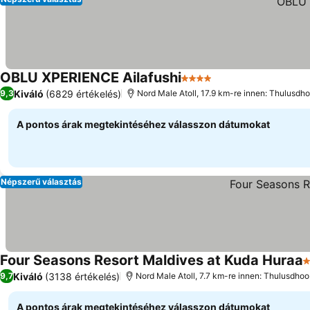
OBLU XPERIENCE Ailafushi
4 Kategória
Kiváló
(6829 értékelés)
9,3
Nord Male Atoll, 17.9 km-re innen: Thulusdh
A pontos árak megtekintéséhez válasszon dátumokat
Népszerű választás
Four Seasons Resort Maldives at Kuda Huraa
5
Kiváló
(3138 értékelés)
9,7
Nord Male Atoll, 7.7 km-re innen: Thulusdhoo
A pontos árak megtekintéséhez válasszon dátumokat