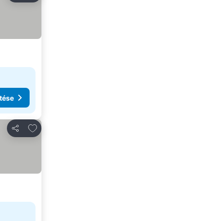
tése
Hozzáadás a kedvencekhez
Megosztás