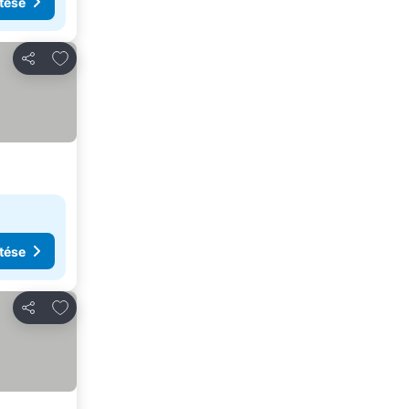
tése
Hozzáadás a kedvencekhez
Megosztás
tése
Hozzáadás a kedvencekhez
Megosztás