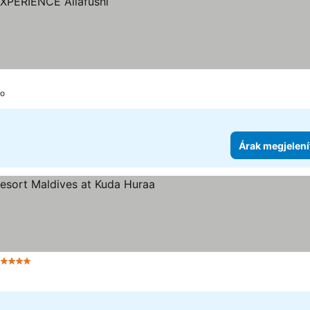
oo
Árak megjelení
 Kategória