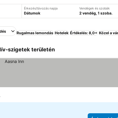
Érkezés/távozás napja
Vendégek és szobák
Dátumok
2 vendég, 1 szoba.
edés
Rugalmas lemondás
Hotelek
Értékelés: 8,0+
Közel a v
ív-szigetek területén
o