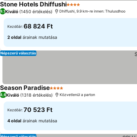
Stone Hotels Dhiffushi
4 Kategória
Kiváló
(1450 értékelés)
9,1
Dhiffushi, 9.9 km-re innen: Thulusdhoo
68 824 Ft
Kezdőár:
2 oldal
árainak mutatása
Népszerű választás
Season Paradise
4 Kategória
Kiváló
(1318 értékelés)
8,6
Közvetlenül a parton
70 523 Ft
Kezdőár:
4 oldal
árainak mutatása
Népszerű választás