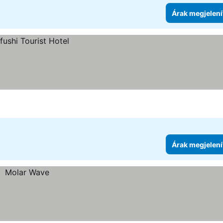
Árak megjelení
Árak megjelení