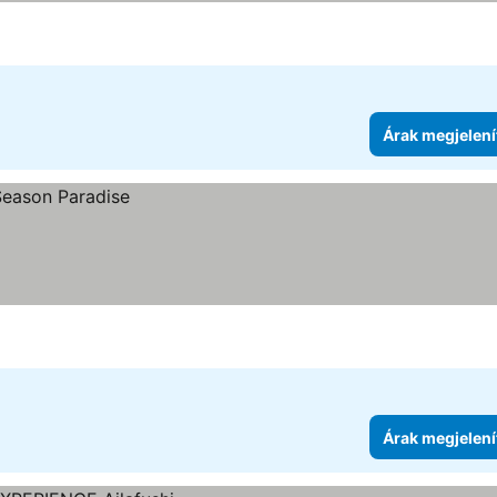
Árak megjelení
Árak megjelení