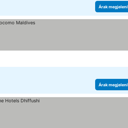
Árak megjelení
Árak megjelení