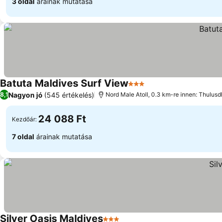
3 oldal
árainak mutatása
Batuta Maldives Surf View
3 Kategória
Nagyon jó
(545 értékelés)
8,1
Nord Male Atoll, 0.3 km-re innen: Thulus
24 088 Ft
Kezdőár:
7 oldal
árainak mutatása
Silver Oasis Maldives