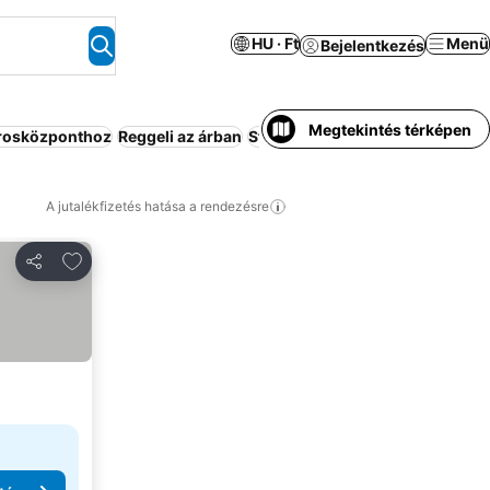
HU · Ft
Menü
Bejelentkezés
Megtekintés térképen
árosközponthoz
Reggeli az árban
Strand
All-inclusive
Üdülő
Telj
A jutalékfizetés hatása a rendezésre
Hozzáadás a kedvencekhez
Megosztás