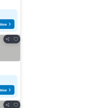
tése
Hozzáadás a kedvencekhez
Megosztás
tése
Hozzáadás a kedvencekhez
Megosztás