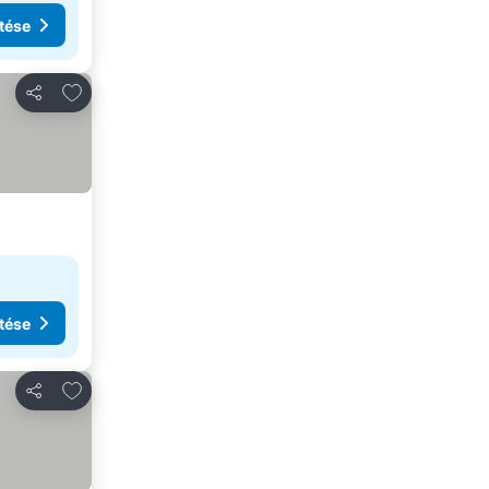
tése
Hozzáadás a kedvencekhez
Megosztás
tése
Hozzáadás a kedvencekhez
Megosztás