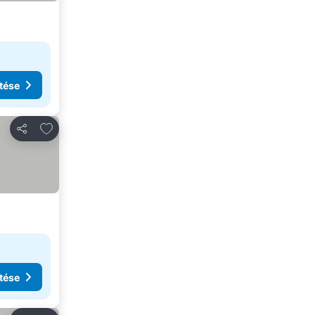
tése
Hozzáadás a kedvencekhez
Megosztás
tése