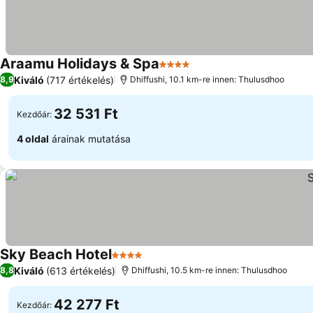
Araamu Holidays & Spa
4 Kategória
Kiváló
(717 értékelés)
8,9
Dhiffushi, 10.1 km-re innen: Thulusdhoo
32 531 Ft
Kezdőár:
4 oldal
árainak mutatása
Sky Beach Hotel
4 Kategória
Kiváló
(613 értékelés)
8,8
Dhiffushi, 10.5 km-re innen: Thulusdhoo
42 277 Ft
Kezdőár: