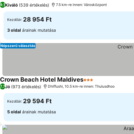
3 Kategória
Kiváló
(539 értékelés)
9,1
7.5 km-re innen: Városközpont
28 954 Ft
Kezdőár:
3 oldal
árainak mutatása
Népszerű választás
Crown Beach Hotel Maldives
3 Kategória
Jó
(973 értékelés)
7,7
Dhiffushi, 10.5 km-re innen: Thulusdhoo
29 594 Ft
Kezdőár:
5 oldal
árainak mutatása