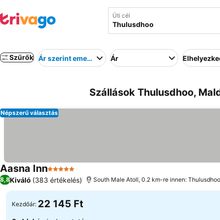
Úti cél
Szűrők
Ár szerint emelkedő
Ár
Elhelyezk
Szállások Thulusdhoo, Mald
Népszerű választás
Aasna Inn
5 Kategória
Kiváló
(383 értékelés)
8,8
South Male Atoll, 0.2 km-re innen: Thulusdho
22 145 Ft
Kezdőár: