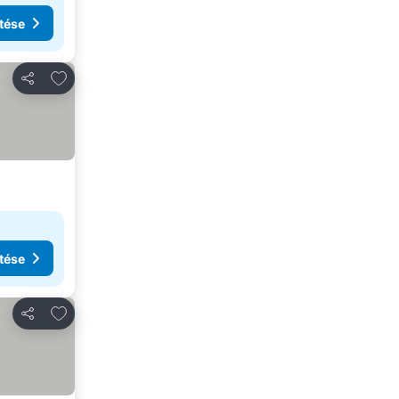
tése
Hozzáadás a kedvencekhez
Megosztás
tése
Hozzáadás a kedvencekhez
Megosztás