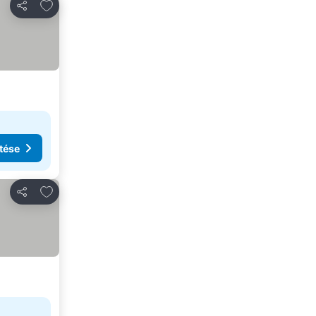
Hozzáadás a kedvencekhez
Megosztás
tése
Hozzáadás a kedvencekhez
Megosztás