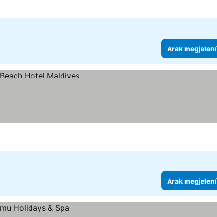
Árak megjelení
Árak megjelení