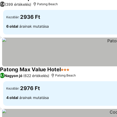
3 Kategória
(399 értékelés)
7,4
Patong Beach
2936 Ft
Kezdőár:
6 oldal
árainak mutatása
Patong Max Value Hotel
3 Kategória
Nagyon jó
(622 értékelés)
8,1
Patong Beach
2976 Ft
Kezdőár:
4 oldal
árainak mutatása