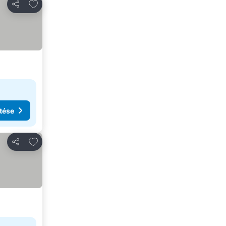
Hozzáadás a kedvencekhez
Megosztás
tése
Hozzáadás a kedvencekhez
Megosztás