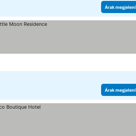
Árak megjelení
Árak megjelení