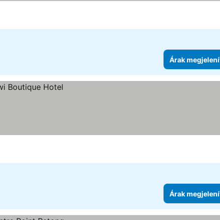
Árak megjelení
Árak megjelení