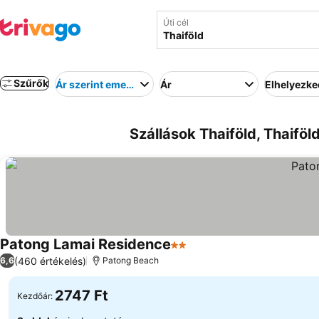
Úti cél
Szűrők
Ár szerint emelkedő
Ár
Elhelyezk
Szállások Thaiföld, Thaiföl
Patong Lamai Residence
2 Kategória
(460 értékelés)
6,6
Patong Beach
2747 Ft
Kezdőár: