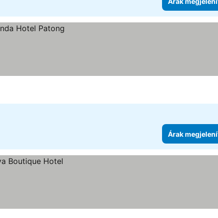
Árak megjelení
Árak megjelení