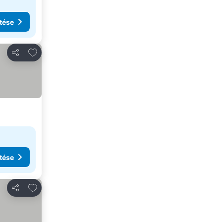
tése
Hozzáadás a kedvencekhez
Megosztás
tése
Hozzáadás a kedvencekhez
Megosztás