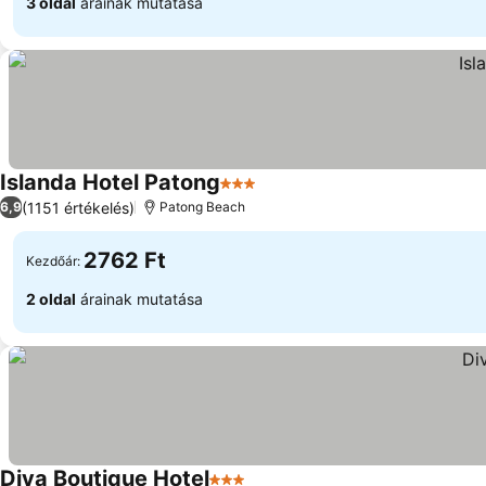
3 oldal
árainak mutatása
Islanda Hotel Patong
3 Kategória
(1151 értékelés)
6,9
Patong Beach
2762 Ft
Kezdőár:
2 oldal
árainak mutatása
Diva Boutique Hotel