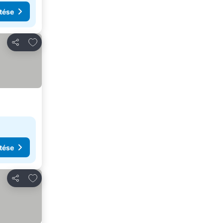
tése
Hozzáadás a kedvencekhez
Megosztás
tése
Hozzáadás a kedvencekhez
Megosztás