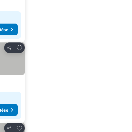
tése
Hozzáadás a kedvencekhez
Megosztás
tése
Hozzáadás a kedvencekhez
Megosztás