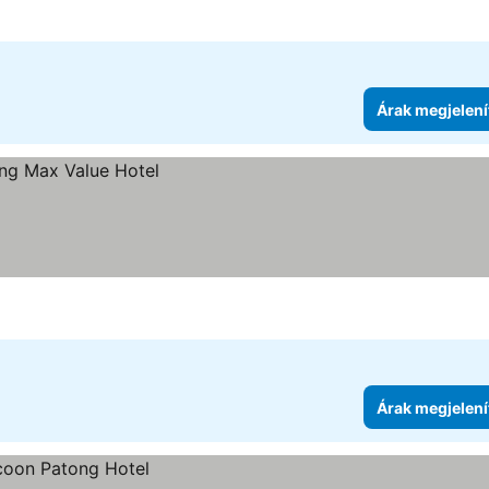
Árak megjelení
Árak megjelení