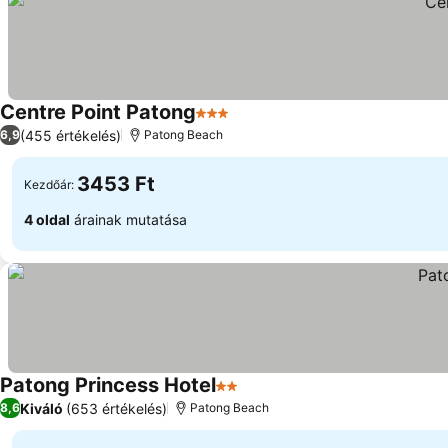
Centre Point Patong
3 Kategória
(455 értékelés)
6,9
Patong Beach
3453 Ft
Kezdőár:
4 oldal
árainak mutatása
Patong Princess Hotel
2 Kategória
Kiváló
(653 értékelés)
8,6
Patong Beach