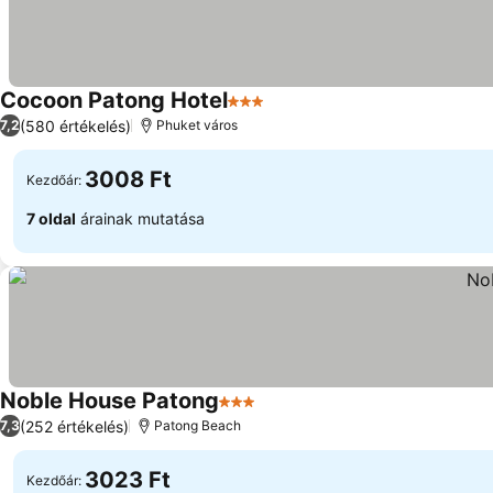
Cocoon Patong Hotel
3 Kategória
(580 értékelés)
7,2
Phuket város
3008 Ft
Kezdőár:
7 oldal
árainak mutatása
Noble House Patong
3 Kategória
(252 értékelés)
7,3
Patong Beach
3023 Ft
Kezdőár: