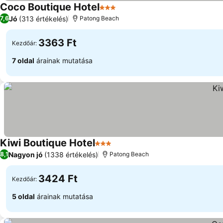
Coco Boutique Hotel
3 Kategória
Jó
(313 értékelés)
7,6
Patong Beach
3363 Ft
Kezdőár:
7 oldal
árainak mutatása
Kiwi Boutique Hotel
3 Kategória
Nagyon jó
(1338 értékelés)
8,1
Patong Beach
3424 Ft
Kezdőár:
5 oldal
árainak mutatása