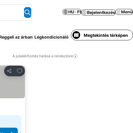
HU · Ft
Menü
Bejelentkezés
Megtekintés térképen
Reggeli az árban
Légkondicionáló
Üdülő
Wifi
Apartmanhotel
Fé
A jutalékfizetés hatása a rendezésre
Hozzáadás a kedvencekhez
Megosztás