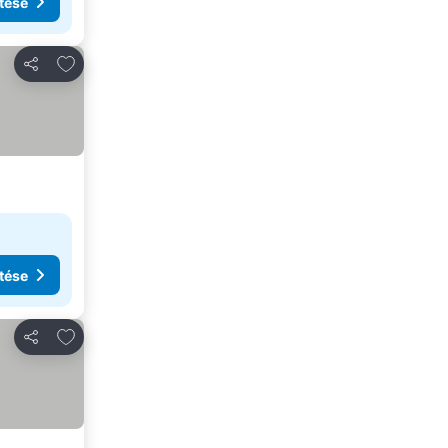
tése
Hozzáadás a kedvencekhez
Megosztás
tése
Hozzáadás a kedvencekhez
Megosztás