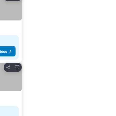
tése
Hozzáadás a kedvencekhez
Megosztás