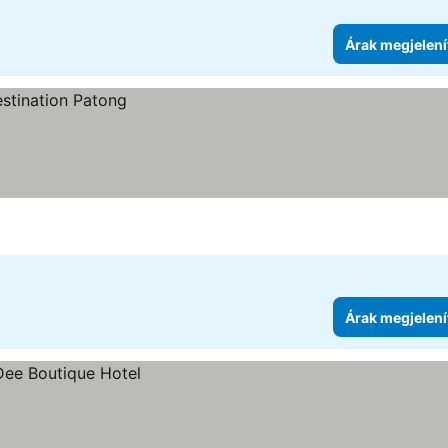
Árak megjelení
Árak megjelení