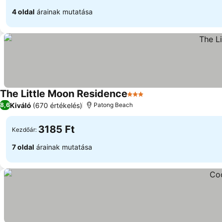
4 oldal
árainak mutatása
The Little Moon Residence
3 Kategória
Kiváló
(670 értékelés)
8,6
Patong Beach
3185 Ft
Kezdőár:
7 oldal
árainak mutatása