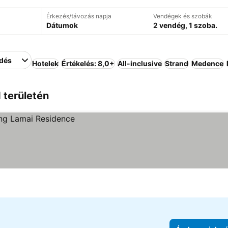
Érkezés/távozás napja
Vendégek és szobák
Dátumok
2 vendég, 1 szoba.
edés
Hotelek
Értékelés: 8,0+
All-inclusive
Strand
Medence
d területén