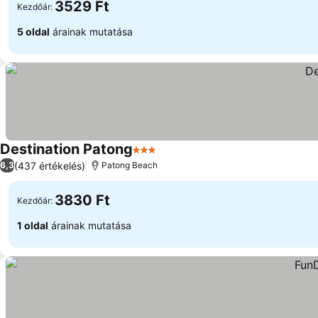
3529 Ft
Kezdőár:
5 oldal
árainak mutatása
Destination Patong
3 Kategória
(437 értékelés)
6,3
Patong Beach
3830 Ft
Kezdőár:
1 oldal
árainak mutatása