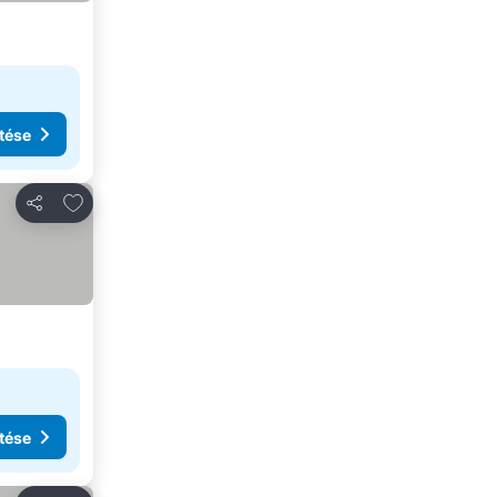
tése
Hozzáadás a kedvencekhez
Megosztás
tése