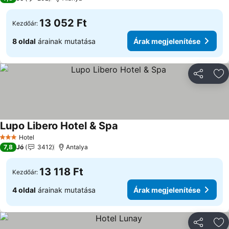
13 052 Ft
Kezdőár:
8 oldal
árainak mutatása
Árak megjelenítése
Megosztá
Ho
Lupo Libero Hotel & Spa
Hotel
3 Kategória
7,8
Jó
3412
Antalya
13 118 Ft
Kezdőár:
4 oldal
árainak mutatása
Árak megjelenítése
Megosztá
Ho