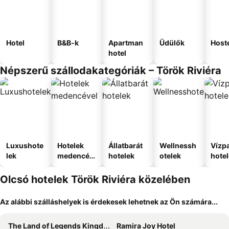
Hotel
B&B-k
Apartman
Üdülők
Host
hotel
Népszerű szállodakategóriák – Török Riviéra
Luxushote
Hotelek
Állatbarát
Wellnessh
Vízpa
lek
medencév
hotelek
otelek
hote
el
Olcsó hotelek Török Riviéra közelében
Az alábbi szálláshelyek is érdekesek lehetnek az Ön számára...
The Land of Legends Kingdom
Ramira Joy Hotel