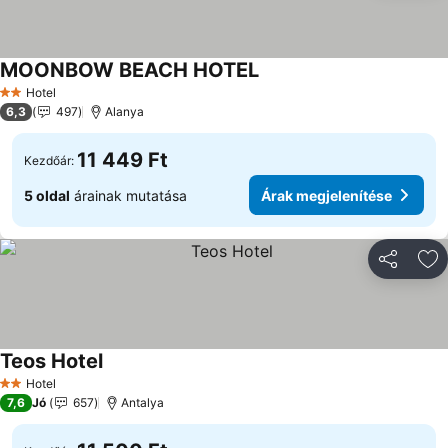
MOONBOW BEACH HOTEL
Hotel
2 Kategória
6,3
497
Alanya
11 449 Ft
Kezdőár:
5 oldal
árainak mutatása
Árak megjelenítése
Megosztá
Ho
Teos Hotel
Hotel
2 Kategória
7,6
Jó
657
Antalya