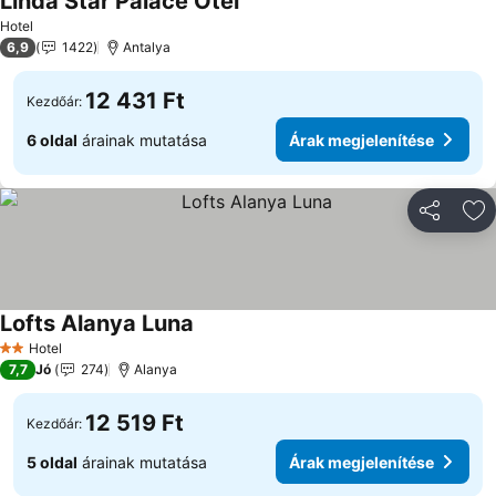
Linda Star Palace Otel
Hotel
6,9
1422
Antalya
12 431 Ft
Kezdőár:
6 oldal
árainak mutatása
Árak megjelenítése
Megosztá
Ho
Lofts Alanya Luna
Hotel
2 Kategória
7,7
Jó
274
Alanya
12 519 Ft
Kezdőár:
5 oldal
árainak mutatása
Árak megjelenítése