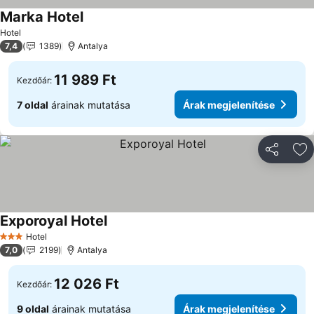
Marka Hotel
Hotel
7,4
1389
Antalya
11 989 Ft
Kezdőár:
7 oldal
árainak mutatása
Árak megjelenítése
Megosztá
Ho
Exporoyal Hotel
Hotel
3 Kategória
7,0
2199
Antalya
12 026 Ft
Kezdőár:
9 oldal
árainak mutatása
Árak megjelenítése