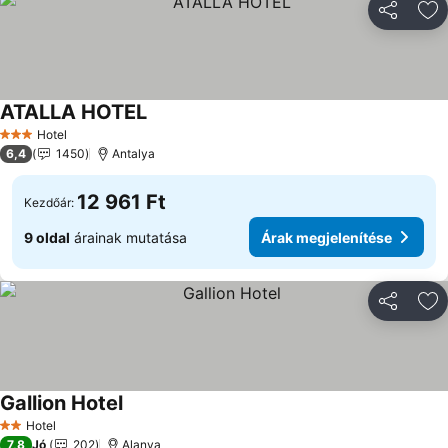
Megosztá
Ho
ATALLA HOTEL
Hotel
3 Kategória
6,4
1450
Antalya
12 961 Ft
Kezdőár:
9 oldal
árainak mutatása
Árak megjelenítése
Megosztá
Ho
Gallion Hotel
Hotel
2 Kategória
7,8
Jó
202
Alanya