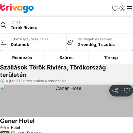
Kedvencek
Bejelen
Me
Úti cél
Török Riviéra
Érkezés/távozás napja
Vendégek és szobák
Dátumok
2 vendég, 1 szoba.
Rendezés
Szűrés
Térkép
Szállások Török Riviéra, Törökország
területén
A jutalékfizetés hatása a rendezésre
Megosztá
Ho
Caner Hotel
Hotel
3 Kategória