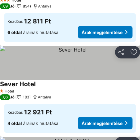
Hotel
3 Kategória
7,9
Jó
854
Antalya
12 811 Ft
Kezdőár:
6 oldal
árainak mutatása
Árak megjelenítése
Megosztá
Ho
Sever Hotel
Hotel
1 Kategória
7,6
Jó
183
Antalya
12 921 Ft
Kezdőár:
4 oldal
árainak mutatása
Árak megjelenítése