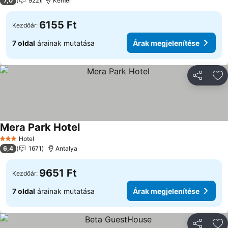
7,0
922
Kemer
6155 Ft
Kezdőár:
7 oldal
árainak mutatása
Árak megjelenítése
Megosztá
Ho
Mera Park Hotel
Hotel
3 Kategória
6,4
1671
Antalya
9651 Ft
Kezdőár:
7 oldal
árainak mutatása
Árak megjelenítése