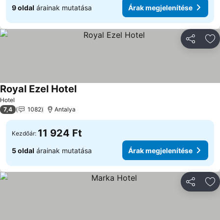
9 oldal
árainak mutatása
Árak megjelenítése
Megosztá
Ho
Royal Ezel Hotel
Hotel
7,4
1082
Antalya
11 924 Ft
Kezdőár:
5 oldal
árainak mutatása
Árak megjelenítése
Megosztá
Ho