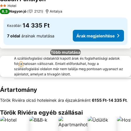
Hotel
2 Kategória
8,3
Nagyon jó
2121
Antalya
14 335 Ft
Kezdőár:
7 oldal
árainak mutatása
Árak megjelenítése
Több mutatása
A szállásfoglalási oldalaktól kapott árak és foglalhatósági adatok
folyamatosan változnak. Emiatt előfordulhat, hogy a
szállásfoglalási oldalon már nem találja meg pontosan ugyanazt az
ajánlatot, amelyet a trivagón látott.
Ártartomány
Török Riviéra olcsó hoteleinek ára éjszakánként
‎6155 Ft
–
‎14 335 Ft
.
Török Riviéra egyéb szállásai