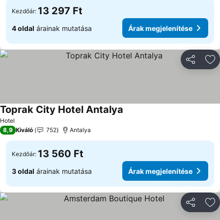
13 297 Ft
Kezdőár:
4 oldal
árainak mutatása
Árak megjelenítése
Megosztá
Ho
Toprak City Hotel Antalya
Hotel
8,9
Kiváló
752
Antalya
13 560 Ft
Kezdőár:
3 oldal
árainak mutatása
Árak megjelenítése
Megosztá
Ho