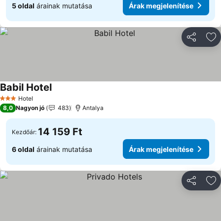
5 oldal
árainak mutatása
Árak megjelenítése
Megosztá
Ho
Babil Hotel
Hotel
3 Kategória
8,0
Nagyon jó
483
Antalya
14 159 Ft
Kezdőár:
6 oldal
árainak mutatása
Árak megjelenítése
Megosztá
Ho