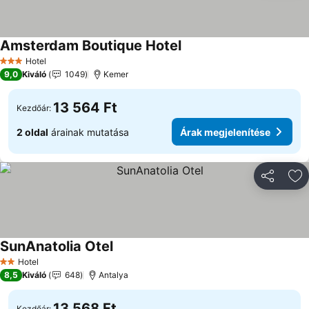
Amsterdam Boutique Hotel
Hotel
3 Kategória
9,0
Kiváló
1049
Kemer
13 564 Ft
Kezdőár:
2 oldal
árainak mutatása
Árak megjelenítése
Megosztá
Ho
SunAnatolia Otel
Hotel
2 Kategória
8,5
Kiváló
648
Antalya
13 568 Ft
Kezdőár: