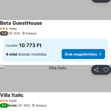
Megosztá
Ho
Beta GuestHouse
Hotel
3 Kategória
7,4
914
Antalya
10 773 Ft
Kezdőár:
8 oldal
árainak mutatása
Árak megjelenítése
Megosztá
Ho
Villa Italic
Hotel
3 Kategória
9,1
Kiváló
454
Antalya