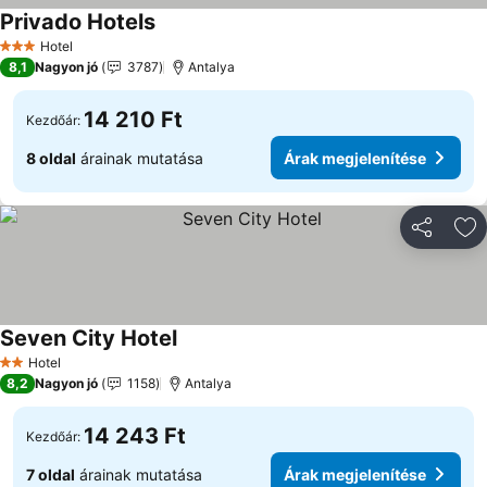
Privado Hotels
Hotel
3 Kategória
8,1
Nagyon jó
3787
Antalya
14 210 Ft
Kezdőár:
8 oldal
árainak mutatása
Árak megjelenítése
Megosztá
Ho
Seven City Hotel
Hotel
2 Kategória
8,2
Nagyon jó
1158
Antalya
14 243 Ft
Kezdőár:
7 oldal
árainak mutatása
Árak megjelenítése