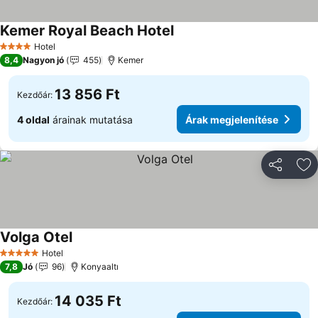
Kemer Royal Beach Hotel
Hotel
4 Kategória
8,4
Nagyon jó
455
Kemer
13 856 Ft
Kezdőár:
4 oldal
árainak mutatása
Árak megjelenítése
Megosztá
Ho
Volga Otel
Hotel
5 Kategória
7,8
Jó
96
Konyaaltı
14 035 Ft
Kezdőár: