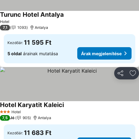
Turunc Hotel Antalya
Hotel
7,1
1093
Antalya
11 595 Ft
Kezdőár:
5 oldal
árainak mutatása
Árak megjelenítése
Megosztá
Ho
Hotel Karyatit Kaleici
Hotel
3 Kategória
7,5
Jó
905
Antalya
11 683 Ft
Kezdőár: