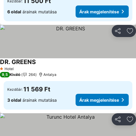
11 500 Ft
Kezdőár:
6 oldal
árainak mutatása
Árak megjelenítése
Megosztá
Ho
DR. GREENS
Hotel
1 Kategória
9,5
Kiváló
264
Antalya
11 569 Ft
Kezdőár:
3 oldal
árainak mutatása
Árak megjelenítése
Megosztá
Ho