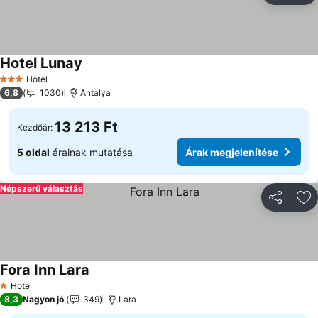
Hotel Lunay
Hotel
3 Kategória
6,8
1030
Antalya
13 213 Ft
Kezdőár:
5 oldal
árainak mutatása
Árak megjelenítése
Népszerű választás
Megosztá
Ho
Fora Inn Lara
Hotel
1 Kategória
8,3
Nagyon jó
349
Lara