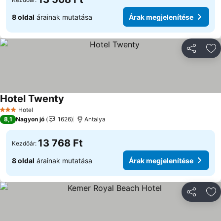
8 oldal
árainak mutatása
Árak megjelenítése
Megosztá
Ho
Hotel Twenty
Hotel
3 Kategória
8,1
Nagyon jó
1626
Antalya
13 768 Ft
Kezdőár:
8 oldal
árainak mutatása
Árak megjelenítése
Megosztá
Ho