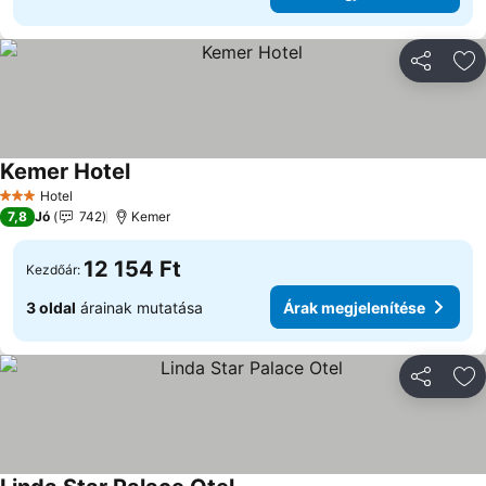
Megosztá
Ho
Kemer Hotel
Hotel
3 Kategória
7,8
Jó
742
Kemer
12 154 Ft
Kezdőár:
3 oldal
árainak mutatása
Árak megjelenítése
Megosztá
Ho