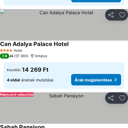
Megosztá
Ho
Can Adalya Palace Hotel
Hotel
4 Kategória
7,6
Jó
893
Antalya
14 269 Ft
Kezdőár:
4 oldal
árainak mutatása
Árak megjelenítése
Népszerű választás
Megosztá
Ho
Sabah Pansiyon