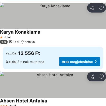
Megosztá
Ho
Karya Konaklama
Hotel
1 Kategória
6,6
146
Antalya
12 556 Ft
Kezdőár:
3 oldal
árainak mutatása
Árak megjelenítése
Megosztá
Ho
Ahsen Hotel Antalya