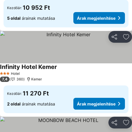
10 952 Ft
Kezdőár:
5 oldal
árainak mutatása
Árak megjelenítése
Megosztá
Ho
Infinity Hotel Kemer
Hotel
3 Kategória
7,4
360
Kemer
11 270 Ft
Kezdőár:
2 oldal
árainak mutatása
Árak megjelenítése
Megosztá
Ho