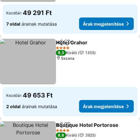
49 291 Ft
Kezdőár:
7 oldal
árainak mutatása
Árak megjelenítése
Hotel Grahor
Megosztás
Hozzáadás a kedvencekhez
Árak megjelen
4 Kategória
9,3
Kiváló
1305
Sezana
49 653 Ft
Kezdőár:
2 oldal
árainak mutatása
Árak megjelenítése
Boutique Hotel Portorose
Megosztás
Hozzáadás a kedvencekhez
4 Kategória
8,8
Kiváló
3925