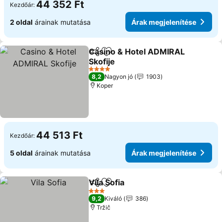
44 352 Ft
Kezdőár:
2 oldal
árainak mutatása
Árak megjelenítése
Casino & Hotel ADMIRAL
Megosztás
Hozzáadás a kedvencekhez
Skofije
Árak megjelenítése
4 Kategória
8,2
Nagyon jó
1903
Koper
44 513 Ft
Kezdőár:
5 oldal
árainak mutatása
Árak megjelenítése
Vila Sofia
Megosztás
Hozzáadás a kedvencekhez
Árak megjeleníté
3 Kategória
9,2
Kiváló
386
Tržič