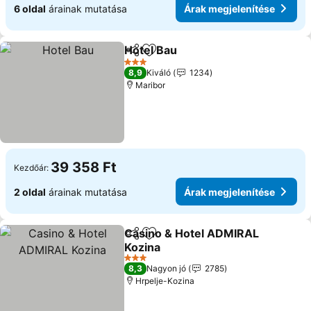
6 oldal
árainak mutatása
Árak megjelenítése
Hotel Bau
Megosztás
Hozzáadás a kedvencekhez
Árak megjeleníté
3 Kategória
8,9
Kiváló
1234
Maribor
39 358 Ft
Kezdőár:
2 oldal
árainak mutatása
Árak megjelenítése
Casino & Hotel ADMIRAL
Megosztás
Hozzáadás a kedvencekhez
Kozina
Árak megjelenítése
3 Kategória
8,3
Nagyon jó
2785
Hrpelje-Kozina