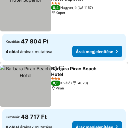
Árak megjelenítése
3 Kategória
8,4
Nagyon jó
1167
Koper
47 804 Ft
Kezdőár:
4 oldal
árainak mutatása
Árak megjelenítése
Barbara Piran Beach
Megosztás
Hozzáadás a kedvencekhez
Hotel
Árak megjelenítése
3 Kategória
8,5
Kiváló
4020
Piran
48 717 Ft
Kezdőár:
8 oldal
árainak mutatása
Árak megjelenítése