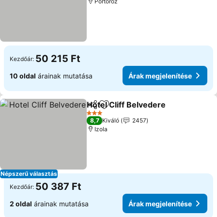
Portorož
50 215 Ft
Kezdőár:
10 oldal
árainak mutatása
Árak megjelenítése
Hotel Cliff Belvedere
Megosztás
Hozzáadás a kedvencekhez
Árak 
3 Kategória
8,7
Kiváló
2457
Izola
Népszerű választás
50 387 Ft
Kezdőár:
2 oldal
árainak mutatása
Árak megjelenítése