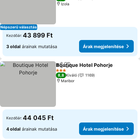
Izola
Népszerű választás
43 899 Ft
Kezdőár:
3 oldal
árainak mutatása
Árak megjelenítése
Boutique Hotel Pohorje
Megosztás
Hozzáadás a kedvencekhez
Ár
3 Kategória
8,8
Kiváló
1169
Maribor
44 045 Ft
Kezdőár:
4 oldal
árainak mutatása
Árak megjelenítése