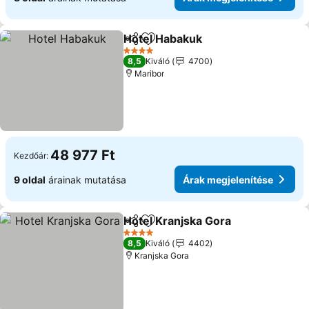
Hotel Habakuk
Megosztás
Hozzáadás a kedvencekhez
Árak megjel
4 Kategória
8,5
Kiváló
4700
Maribor
48 977 Ft
Kezdőár:
9 oldal
árainak mutatása
Árak megjelenítése
Hotel Kranjska Gora
Megosztás
Hozzáadás a kedvencekhez
Árak m
4 Kategória
8,5
Kiváló
4402
Kranjska Gora