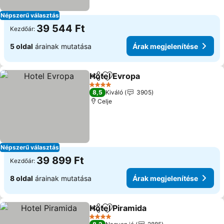
Népszerű választás
39 544 Ft
Kezdőár:
5 oldal
árainak mutatása
Árak megjelenítése
Hotel Evropa
Megosztás
Hozzáadás a kedvencekhez
Árak megjelen
4 Kategória
8,5
Kiváló
3905
Celje
Népszerű választás
39 899 Ft
Kezdőár:
8 oldal
árainak mutatása
Árak megjelenítése
Hotel Piramida
Megosztás
Hozzáadás a kedvencekhez
Árak megjel
4 Kategória