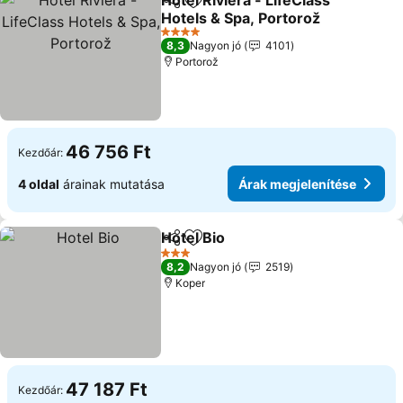
Hotel Riviera - LifeClass
Megosztás
Hozzáadás a kedvencekhez
Hotels & Spa, Portorož
Árak megjelenítése
4 Kategória
8,3
Nagyon jó
4101
Portorož
46 756 Ft
Kezdőár:
4 oldal
árainak mutatása
Árak megjelenítése
Hotel Bio
Megosztás
Hozzáadás a kedvencekhez
Árak megjeleníté
3 Kategória
8,2
Nagyon jó
2519
Koper
47 187 Ft
Kezdőár: