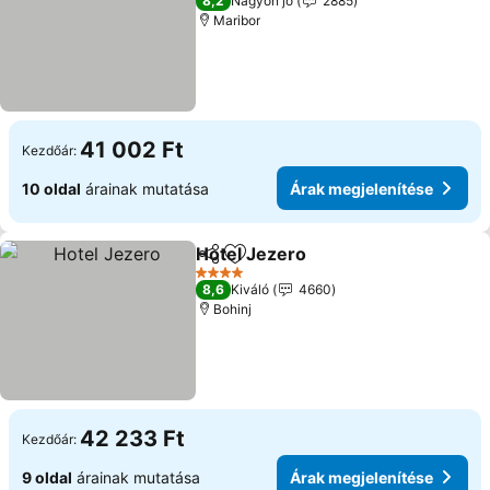
8,2
Nagyon jó
2885
Maribor
41 002 Ft
Kezdőár:
10 oldal
árainak mutatása
Árak megjelenítése
Hotel Jezero
Megosztás
Hozzáadás a kedvencekhez
Árak megjelen
4 Kategória
8,6
Kiváló
4660
Bohinj
42 233 Ft
Kezdőár:
9 oldal
árainak mutatása
Árak megjelenítése