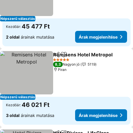
Népszerű választás
45 477 Ft
Kezdőár:
2 oldal
árainak mutatása
Árak megjelenítése
Remisens Hotel Metropol
Megosztás
Hozzáadás a kedvencekhez
5 Kategória
8,3
Nagyon jó
5119
Piran
Népszerű választás
46 021 Ft
Kezdőár:
3 oldal
árainak mutatása
Árak megjelenítése