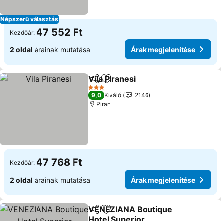
Népszerű választás
47 552 Ft
Kezdőár:
2 oldal
árainak mutatása
Árak megjelenítése
Vila Piranesi
Megosztás
Hozzáadás a kedvencekhez
Árak megjelen
3 Kategória
9,0
Kiváló
2146
Piran
47 768 Ft
Kezdőár:
2 oldal
árainak mutatása
Árak megjelenítése
VENEZIANA Boutique
Megosztás
Hozzáadás a kedvencekhez
Hotel Superior