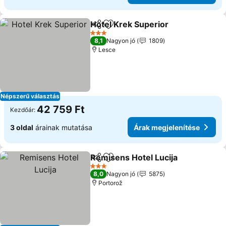
Hotel Krek Superior
Megosztás
Hozzáadás a kedvencekhez
Árak m
3 Kategória
8,1
Nagyon jó
1809
Lesce
Népszerű választás
42 759 Ft
Kezdőár:
3 oldal
árainak mutatása
Árak megjelenítése
Remisens Hotel Lucija
Megosztás
Hozzáadás a kedvencekhez
Árak
3 Kategória
8,0
Nagyon jó
5875
Portorož