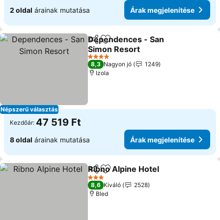
2 oldal
árainak mutatása
Árak megjelenítése
Dependences - San
Megosztás
Hozzáadás a kedvencekhez
Simon Resort
Árak megjelenítése
4 Kategória
8,3
Nagyon jó
1249
Izola
Népszerű választás
47 519 Ft
Kezdőár:
8 oldal
árainak mutatása
Árak megjelenítése
Ribno Alpine Hotel
Megosztás
Hozzáadás a kedvencekhez
Árak me
3 Kategória
8,6
Kiváló
2528
Bled