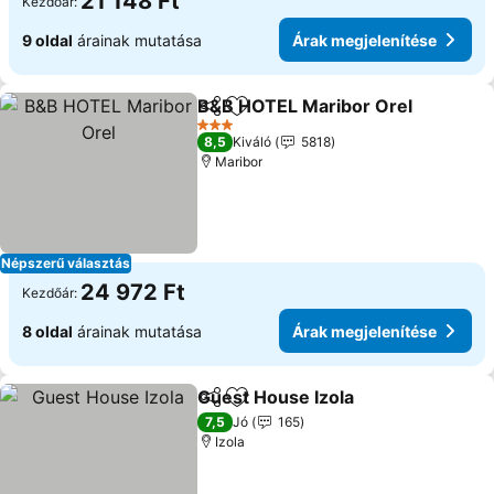
21 148 Ft
Kezdőár:
9 oldal
árainak mutatása
Árak megjelenítése
B&B HOTEL Maribor Orel
Megosztás
Hozzáadás a kedvencekhez
Á
3 Kategória
8,5
Kiváló
5818
Maribor
Népszerű választás
24 972 Ft
Kezdőár:
8 oldal
árainak mutatása
Árak megjelenítése
Guest House Izola
Megosztás
Hozzáadás a kedvencekhez
Árak me
7,5
Jó
165
Izola