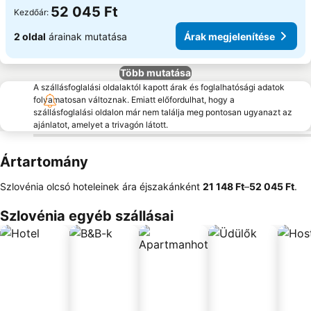
52 045 Ft
Kezdőár:
2 oldal
árainak mutatása
Árak megjelenítése
Több mutatása
A szállásfoglalási oldalaktól kapott árak és foglalhatósági adatok
folyamatosan változnak. Emiatt előfordulhat, hogy a
szállásfoglalási oldalon már nem találja meg pontosan ugyanazt az
ajánlatot, amelyet a trivagón látott.
Ártartomány
Szlovénia olcsó hoteleinek ára éjszakánként
‎21 148 Ft
–
‎52 045 Ft
.
Szlovénia egyéb szállásai