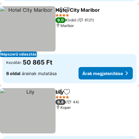
Hotel City Maribor
Megosztás
Hozzáadás a kedvencekhez
Árak me
4 Kategória
9,0
Kiváló
6121
Maribor
Népszerű választás
50 865 Ft
Kezdőár:
6 oldal
árainak mutatása
Árak megjelenítése
Lily
Megosztás
Hozzáadás a kedvencekhez
Árak megjelenítése
4 Kategória
6,8
44
Koper