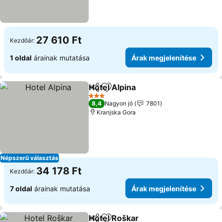
27 610 Ft
Kezdőár:
1 oldal
árainak mutatása
Árak megjelenítése
Hotel Alpina
Megosztás
Hozzáadás a kedvencekhez
Árak megjelen
3 Kategória
8,4
Nagyon jó
7801
Kranjska Gora
Népszerű választás
34 178 Ft
Kezdőár:
7 oldal
árainak mutatása
Árak megjelenítése
Hotel Roškar