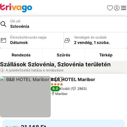
Kedvencek
Bejelen
Me
Úti cél
Szlovénia
Érkezés/távozás napja
Vendégek és szobák
Dátumok
2 vendég, 1 szoba.
Rendezés
Szűrés
Térkép
Szállások Szlovénia, Szlovénia területén
A jutalékfizetés hatása a rendezésre
B&B HOTEL Maribor
Megosztás
Hozzáadás a kedvencekhez
Árak m
4 Kategória
9,0
Kiváló
2863
Maribor