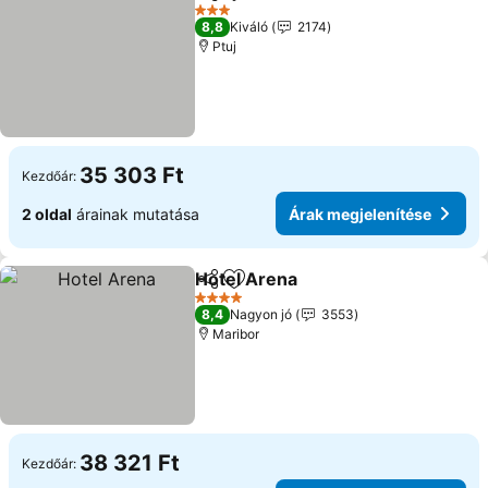
Megosztás
Hozzáadás a kedvencekhez
Árak megjelen
3 Kategória
8,8
Kiváló
2174
Ptuj
35 303 Ft
Kezdőár:
2 oldal
árainak mutatása
Árak megjelenítése
Hotel Arena
Megosztás
Hozzáadás a kedvencekhez
Árak megjelen
4 Kategória
8,4
Nagyon jó
3553
Maribor
38 321 Ft
Kezdőár: