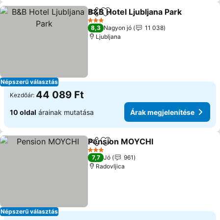
B&B Hotel Ljubljana Park
Megosztás
Hozzáadás a kedvencekhez
Á
3 Kategória
8,3
Nagyon jó
11 038
Ljubljana
Népszerű választás
44 089 Ft
Kezdőár:
10 oldal
árainak mutatása
Árak megjelenítése
Pension MOYCHI
Megosztás
Hozzáadás a kedvencekhez
Árak megj
3 Kategória
7,7
Jó
961
Radovljica
Népszerű választás