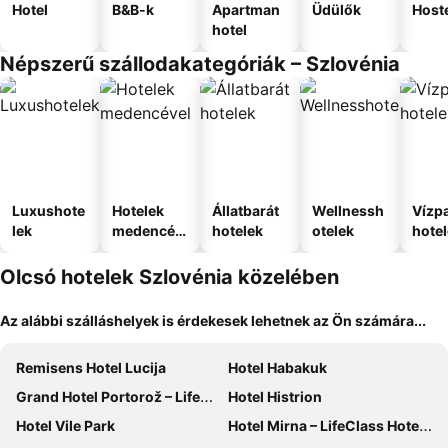
Hotel
B&B-k
Apartman
Üdülők
Host
hotel
Népszerű szállodakategóriák – Szlovénia
Luxushote
Hotelek
Állatbarát
Wellnessh
Vízpa
lek
medencév
hotelek
otelek
hote
el
Olcsó hotelek Szlovénia közelében
Az alábbi szálláshelyek is érdekesek lehetnek az Ön számára...
Remisens Hotel Lucija
Hotel Habakuk
Grand Hotel Portorož – LifeClass Hotels & Spa, Portorož
Hotel Histrion
Hotel Vile Park
Hotel Mirna – LifeClass Hotels & Spa, Portorož