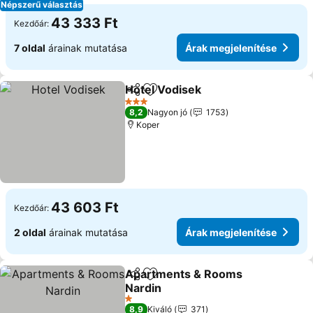
Népszerű választás
43 333 Ft
Kezdőár:
7 oldal
árainak mutatása
Árak megjelenítése
Hotel Vodisek
Megosztás
Hozzáadás a kedvencekhez
Árak megjele
3 Kategória
8,2
Nagyon jó
1753
Koper
43 603 Ft
Kezdőár:
2 oldal
árainak mutatása
Árak megjelenítése
Apartments & Rooms
Megosztás
Hozzáadás a kedvencekhez
Nardin
Árak megjelenítése
1 Kategória
8,9
Kiváló
371