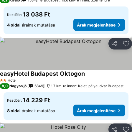
9,2
Kiváló
1584
Budapest, 19.6 km-re innen: Szentendre
13 038 Ft
Kezdőár:
4 oldal
árainak mutatása
Árak megjelenítése
Megosztá
Ho
easyHotel Budapest Oktogon
Árak megjelenítése
Hotel
2 Kategória
8,0
Nagyon jó
6849
1.7 km-re innen: Keleti pályaudvar Budapest
14 229 Ft
Kezdőár:
8 oldal
árainak mutatása
Árak megjelenítése