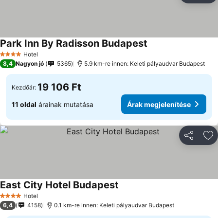
Park Inn By Radisson Budapest
Árak megjelenítése
Hotel
4 Kategória
8,4
Nagyon jó
5365
5.9 km-re innen: Keleti pályaudvar Budapest
19 106 Ft
Kezdőár:
11 oldal
árainak mutatása
Árak megjelenítése
Megosztá
Ho
East City Hotel Budapest
Árak megjelenítése
Hotel
4 Kategória
6,4
4158
0.1 km-re innen: Keleti pályaudvar Budapest