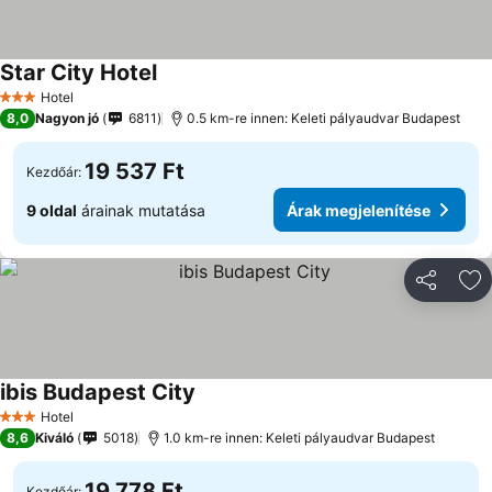
Star City Hotel
Árak megjelenítése
Hotel
3 Kategória
8,0
Nagyon jó
6811
0.5 km-re innen: Keleti pályaudvar Budapest
19 537 Ft
Kezdőár:
9 oldal
árainak mutatása
Árak megjelenítése
Megosztá
Ho
ibis Budapest City
Árak megjelenítése
Hotel
3 Kategória
8,6
Kiváló
5018
1.0 km-re innen: Keleti pályaudvar Budapest
19 778 Ft
Kezdőár: