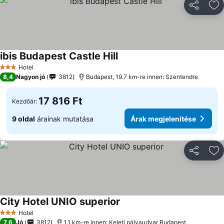
Megosztá
Ho
ibis Budapest Castle Hill
Árak megjelenítése
Hotel
3 Kategória
8,4
Nagyon jó
3812
Budapest, 19.7 km-re innen: Szentendre
17 816 Ft
Kezdőár:
9 oldal
árainak mutatása
Árak megjelenítése
Megosztá
Ho
City Hotel UNIO superior
Árak megjelenítése
Hotel
3 Kategória
7,6
Jó
3812
1.1 km-re innen: Keleti pályaudvar Budapest