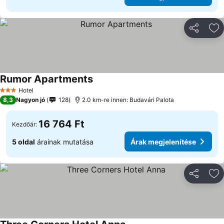
Megosztá
Ho
Rumor Apartments
Árak megjelenítése
Hotel
3 Kategória
8,3
Nagyon jó
128
2.0 km-re innen: Budavári Palota
16 764 Ft
Kezdőár:
5 oldal
árainak mutatása
Árak megjelenítése
Megosztá
Ho