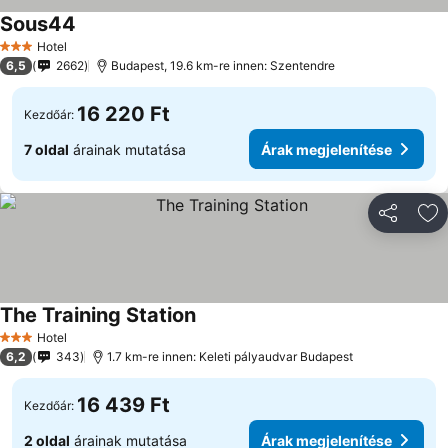
Sous44
Árak megjelenítése
Hotel
3 Kategória
6,5
2662
Budapest, 19.6 km-re innen: Szentendre
16 220 Ft
Kezdőár:
7 oldal
árainak mutatása
Árak megjelenítése
Megosztá
Ho
The Training Station
Árak megjelenítése
Hotel
3 Kategória
6,2
343
1.7 km-re innen: Keleti pályaudvar Budapest
16 439 Ft
Kezdőár:
2 oldal
árainak mutatása
Árak megjelenítése