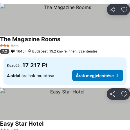
Megosztá
Ho
The Magazine Rooms
Árak megjelenítése
Hotel
3 Kategória
7,2
1645
Budapest, 19.2 km-re innen: Szentendre
17 217 Ft
Kezdőár:
4 oldal
árainak mutatása
Árak megjelenítése
Megosztá
Ho
Easy Star Hotel
Árak megjelenítése