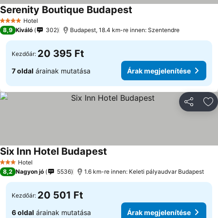
Serenity Boutique Budapest
Árak megjelenítése
Hotel
4 Kategória
8,9
Kiváló
302
Budapest, 18.4 km-re innen: Szentendre
20 395 Ft
Kezdőár:
7 oldal
árainak mutatása
Árak megjelenítése
Megosztá
Ho
Six Inn Hotel Budapest
Árak megjelenítése
Hotel
3 Kategória
8,2
Nagyon jó
5536
1.6 km-re innen: Keleti pályaudvar Budapest
20 501 Ft
Kezdőár:
6 oldal
árainak mutatása
Árak megjelenítése