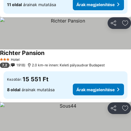
11 oldal
árainak mutatása
Árak megjelenítése
Megosztá
Ho
Richter Pansion
Árak megjelenítése
Hotel
3 Kategória
7,2
1918
2.0 km-re innen: Keleti pályaudvar Budapest
15 551 Ft
Kezdőár:
8 oldal
árainak mutatása
Árak megjelenítése
Megosztá
Ho