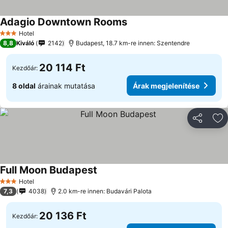
Adagio Downtown Rooms
Árak megjelenítése
Hotel
3 Kategória
8,8
Kiváló
2142
Budapest, 18.7 km-re innen: Szentendre
20 114 Ft
Kezdőár:
8 oldal
árainak mutatása
Árak megjelenítése
Megosztá
Ho
Full Moon Budapest
Árak megjelenítése
Hotel
3 Kategória
7,3
4038
2.0 km-re innen: Budavári Palota
20 136 Ft
Kezdőár: