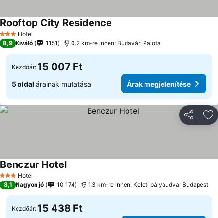
Rooftop City Residence
Árak megjelenítése
Hotel
3 Kategória
8,9
Kiváló
1151
0.2 km-re innen: Budavári Palota
15 007 Ft
Kezdőár:
5 oldal
árainak mutatása
Árak megjelenítése
Megosztá
Ho
Benczur Hotel
Árak megjelenítése
Hotel
3 Kategória
8,1
Nagyon jó
10 174
1.3 km-re innen: Keleti pályaudvar Budapest
15 438 Ft
Kezdőár: