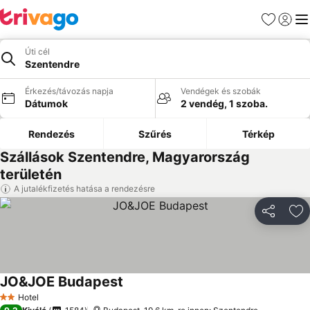
Kedvencek
Bejelen
Me
Úti cél
Szentendre
Érkezés/távozás napja
Vendégek és szobák
Dátumok
2 vendég, 1 szoba.
Rendezés
Szűrés
Térkép
Szállások Szentendre, Magyarország
területén
A jutalékfizetés hatása a rendezésre
Megosztá
Ho
JO&JOE Budapest
Árak megjelenítése
Hotel
2 Kategória