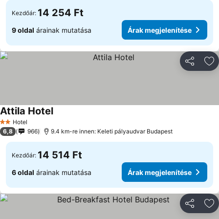
14 254 Ft
Kezdőár:
9 oldal
árainak mutatása
Árak megjelenítése
Megosztá
Ho
Attila Hotel
Árak megjelenítése
Hotel
2 Kategória
6,8
966
9.4 km-re innen: Keleti pályaudvar Budapest
14 514 Ft
Kezdőár:
6 oldal
árainak mutatása
Árak megjelenítése
Megosztá
Ho