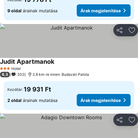
9 oldal
árainak mutatása
Árak megjelenítése
Megosztá
Ho
Judit Apartmanok
Árak megjelenítése
Hotel
3 Kategória
6,3
302
2.8 km-re innen: Budavári Palota
19 931 Ft
Kezdőár:
2 oldal
árainak mutatása
Árak megjelenítése
Megosztá
Ho