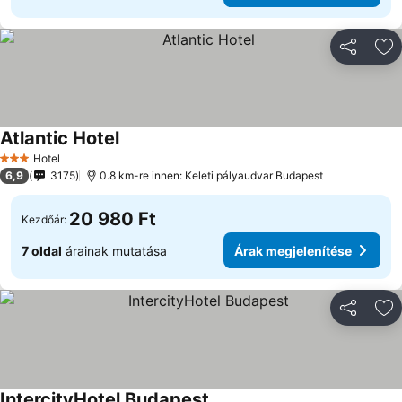
Megosztá
Ho
Atlantic Hotel
Árak megjelenítése
Hotel
3 Kategória
6,9
3175
0.8 km-re innen: Keleti pályaudvar Budapest
20 980 Ft
Kezdőár:
7 oldal
árainak mutatása
Árak megjelenítése
Megosztá
Ho
IntercityHotel Budapest