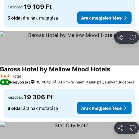
19 109 Ft
Kezdőár:
5 oldal
árainak mutatása
Árak megjelenítése
Megosztá
Ho
Baross Hotel by Mellow Mood Hotels
Árak megjel
Hotel
3 Kategória
8,0
Nagyon jó
10 404
0.1 km-re innen: Keleti pályaudvar Budapest
19 306 Ft
Kezdőár:
8 oldal
árainak mutatása
Árak megjelenítése
Megosztá
Ho