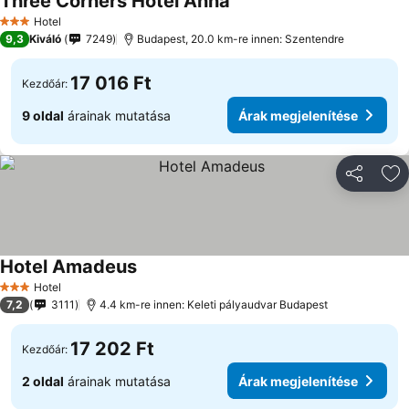
Three Corners Hotel Anna
Árak megjelenítése
Hotel
3 Kategória
9,3
Kiváló
7249
Budapest, 20.0 km-re innen: Szentendre
17 016 Ft
Kezdőár:
9 oldal
árainak mutatása
Árak megjelenítése
Megosztá
Ho
Hotel Amadeus
Árak megjelenítése
Hotel
3 Kategória
7,2
3111
4.4 km-re innen: Keleti pályaudvar Budapest
17 202 Ft
Kezdőár:
2 oldal
árainak mutatása
Árak megjelenítése