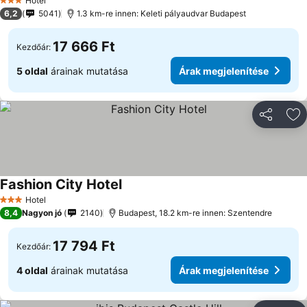
Hotel
3 Kategória
6,2
5041
1.3 km-re innen: Keleti pályaudvar Budapest
17 666 Ft
Kezdőár:
5 oldal
árainak mutatása
Árak megjelenítése
Megosztá
Ho
Fashion City Hotel
Árak megjelenítése
Hotel
3 Kategória
8,4
Nagyon jó
2140
Budapest, 18.2 km-re innen: Szentendre
17 794 Ft
Kezdőár:
4 oldal
árainak mutatása
Árak megjelenítése