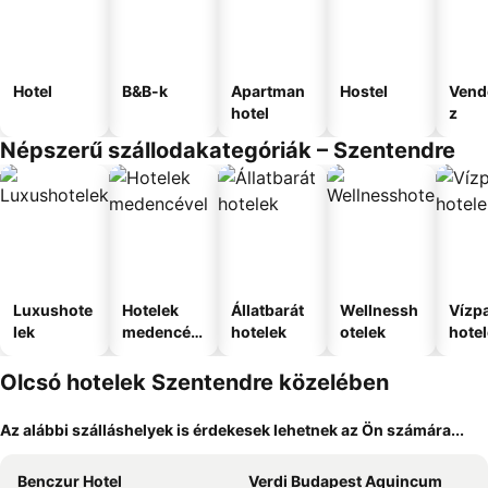
Hotel
B&B-k
Apartman
Hostel
Vend
hotel
z
Népszerű szállodakategóriák – Szentendre
Luxushote
Hotelek
Állatbarát
Wellnessh
Vízpa
lek
medencév
hotelek
otelek
hote
el
Olcsó hotelek Szentendre közelében
Az alábbi szálláshelyek is érdekesek lehetnek az Ön számára...
Benczur Hotel
Verdi Budapest Aquincum