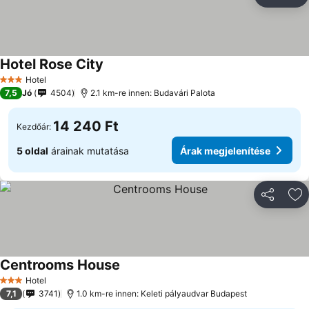
Megosztá
Ho
Hotel Rose City
Árak megjelenítése
Hotel
3 Kategória
7,5
Jó
4504
2.1 km-re innen: Budavári Palota
14 240 Ft
Kezdőár:
5 oldal
árainak mutatása
Árak megjelenítése
Megosztá
Ho
Centrooms House
Árak megjelenítése
Hotel
3 Kategória
7,1
3741
1.0 km-re innen: Keleti pályaudvar Budapest