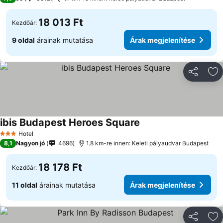
18 013 Ft
Kezdőár:
9 oldal
árainak mutatása
Árak megjelenítése
Megosztá
Ho
ibis Budapest Heroes Square
Árak megjelenítése
Hotel
3 Kategória
8,1
Nagyon jó
4696
1.8 km-re innen: Keleti pályaudvar Budapest
18 178 Ft
Kezdőár:
11 oldal
árainak mutatása
Árak megjelenítése
Megosztá
Ho