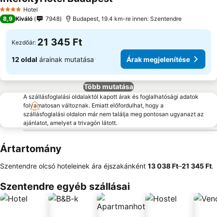
Árak megjelenítése
Hotel
4 Kategória
8,9
Kiváló
7948
Budapest, 19.4 km-re innen: Szentendre
21 345 Ft
Kezdőár:
12 oldal
árainak mutatása
Árak megjelenítése
Több mutatása
A szállásfoglalási oldalaktól kapott árak és foglalhatósági adatok
folyamatosan változnak. Emiatt előfordulhat, hogy a
szállásfoglalási oldalon már nem találja meg pontosan ugyanazt az
ajánlatot, amelyet a trivagón látott.
Ártartomány
Szentendre olcsó hoteleinek ára éjszakánként
‎13 038 Ft
–
‎21 345 Ft
.
Szentendre egyéb szállásai