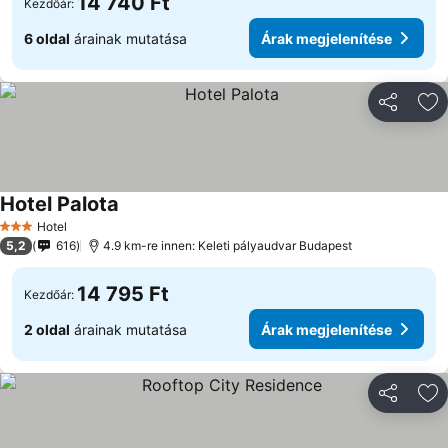
14 740 Ft
Kezdőár:
6 oldal
árainak mutatása
Árak megjelenítése
Megosztá
Ho
Hotel Palota
Árak megjelenítése
Hotel
3 Kategória
5,2
616
4.9 km-re innen: Keleti pályaudvar Budapest
14 795 Ft
Kezdőár:
2 oldal
árainak mutatása
Árak megjelenítése
Megosztá
Ho