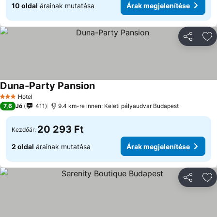
10 oldal
árainak mutatása
Árak megjelenítése
Megosztá
Ho
Duna-Party Pansion
Árak megjelenítése
Hotel
3 Kategória
7,6
Jó
411
9.4 km-re innen: Keleti pályaudvar Budapest
20 293 Ft
Kezdőár:
2 oldal
árainak mutatása
Árak megjelenítése
Megosztá
Ho