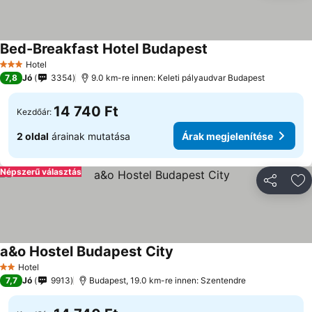
Bed-Breakfast Hotel Budapest
Árak megjelenítése
Hotel
3 Kategória
7,8
Jó
3354
9.0 km-re innen: Keleti pályaudvar Budapest
14 740 Ft
Kezdőár:
2 oldal
árainak mutatása
Árak megjelenítése
Népszerű választás
Megosztá
Ho
a&o Hostel Budapest City
Árak megjelenítése
Hotel
2 Kategória
7,7
Jó
9913
Budapest, 19.0 km-re innen: Szentendre