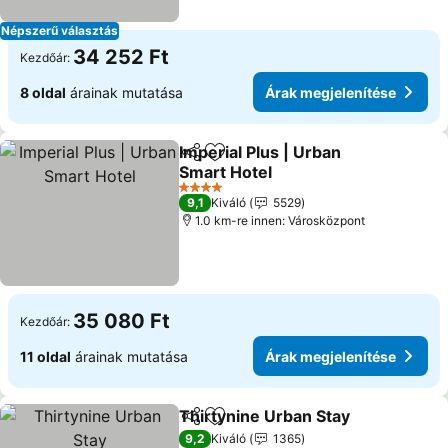
Népszerű választás
34 252 Ft
Kezdőár:
8 oldal
árainak mutatása
Árak megjelenítése
Imperial Plus | Urban
Megosztás
Hozzáadás a kedvencekhez
Smart Hotel
Árak megjelenítése
4 Kategória
9,1
Kiváló
5529
1.0 km-re innen: Városközpont
35 080 Ft
Kezdőár:
11 oldal
árainak mutatása
Árak megjelenítése
Thirtynine Urban Stay
Megosztás
Hozzáadás a kedvencekhez
Árak
9,2
Kiváló
1365