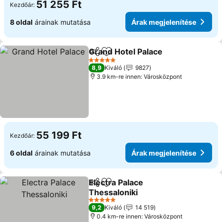
51 255 Ft
Kezdőár:
8 oldal
árainak mutatása
Árak megjelenítése
Grand Hotel Palace
Megosztás
Hozzáadás a kedvencekhez
Árak me
5 Kategória
8,9
Kiváló
9827
3.9 km-re innen: Városközpont
55 199 Ft
Kezdőár:
6 oldal
árainak mutatása
Árak megjelenítése
Electra Palace
Megosztás
Hozzáadás a kedvencekhez
Thessaloniki
Árak megjelenítése
5 Kategória
9,2
Kiváló
14 519
0.4 km-re innen: Városközpont