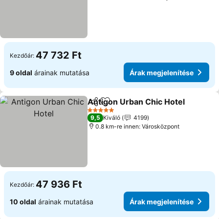
47 732 Ft
Kezdőár:
9 oldal
árainak mutatása
Árak megjelenítése
Antigon Urban Chic Hotel
Megosztás
Hozzáadás a kedvencekhez
5 Kategória
9,5
Kiváló
4199
0.8 km-re innen: Városközpont
47 936 Ft
Kezdőár:
10 oldal
árainak mutatása
Árak megjelenítése