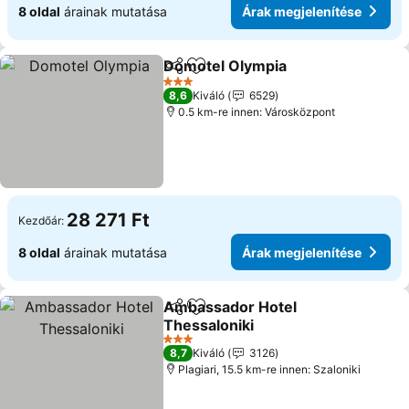
8 oldal
árainak mutatása
Árak megjelenítése
Domotel Olympia
Megosztás
Hozzáadás a kedvencekhez
Árak meg
3 Kategória
8,6
Kiváló
6529
0.5 km-re innen: Városközpont
28 271 Ft
Kezdőár:
8 oldal
árainak mutatása
Árak megjelenítése
Ambassador Hotel
Megosztás
Hozzáadás a kedvencekhez
Thessaloniki
Árak megjelenítése
3 Kategória
8,7
Kiváló
3126
Plagiari, 15.5 km-re innen: Szaloniki