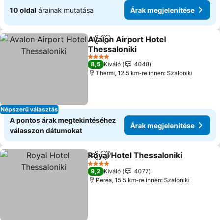
10 oldal
árainak mutatása
Árak megjelenítése
Avalon Airport Hotel
Megosztás
Hozzáadás a kedvencekhez
Thessaloniki
Árak megjelenítése
4 Kategória
8,5
Kiváló
4048
Thermi, 12.5 km-re innen: Szaloniki
Népszerű választás
A pontos árak megtekintéséhez
Árak megjelenítése
válasszon dátumokat
Royal Hotel Thessaloniki
Megosztás
Hozzáadás a kedvencekhez
Á
4 Kategória
9,2
Kiváló
4077
Perea, 15.5 km-re innen: Szaloniki