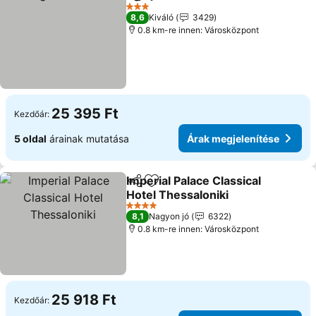
Megosztás
Hozzáadás a kedvencekhez
Árak megjele
3 Kategória
8,6
Kiváló
3429
0.8 km-re innen: Városközpont
25 395 Ft
Kezdőár:
5 oldal
árainak mutatása
Árak megjelenítése
Imperial Palace Classical
Megosztás
Hozzáadás a kedvencekhez
Hotel Thessaloniki
Árak megjelenítése
4 Kategória
8,1
Nagyon jó
6322
0.8 km-re innen: Városközpont
25 918 Ft
Kezdőár: