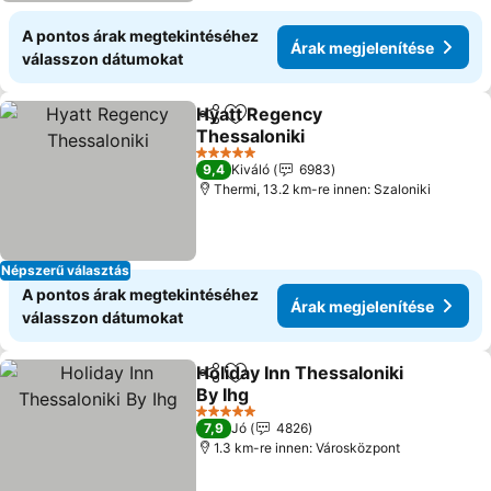
A pontos árak megtekintéséhez
Árak megjelenítése
válasszon dátumokat
Hyatt Regency
Megosztás
Hozzáadás a kedvencekhez
Thessaloniki
Árak megjelenítése
5 Kategória
9,4
Kiváló
6983
Thermi, 13.2 km-re innen: Szaloniki
Népszerű választás
A pontos árak megtekintéséhez
Árak megjelenítése
válasszon dátumokat
Holiday Inn Thessaloniki
Megosztás
Hozzáadás a kedvencekhez
By Ihg
Árak megjelenítése
5 Kategória
7,9
Jó
4826
1.3 km-re innen: Városközpont