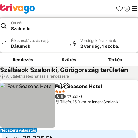
Kedvencek
Bejelen
Me
Úti cél
Szaloniki
Érkezés/távozás napja
Vendégek és szobák
Dátumok
2 vendég, 1 szoba.
Rendezés
Szűrés
Térkép
Szállások Szaloniki, Görögország területén
A jutalékfizetés hatása a rendezésre
Four Seasons Hotel
Megosztás
Hozzáadás a kedvencekhez
Árak m
3 Kategória
6,6
2217
Trilofo, 15.9 km-re innen: Szaloniki
Népszerű választás