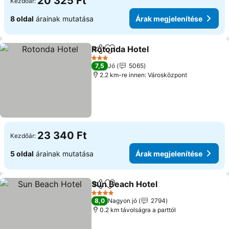
20 325 Ft
Kezdőár:
8 oldal
árainak mutatása
Árak megjelenítése
Rotonda Hotel
Megosztás
Hozzáadás a kedvencekhez
Árak megjel
3 Kategória
7,5
Jó
5065
2.2 km-re innen: Városközpont
23 340 Ft
Kezdőár:
5 oldal
árainak mutatása
Árak megjelenítése
Sun Beach Hotel
Megosztás
Hozzáadás a kedvencekhez
Árak megj
4 Kategória
8,0
Nagyon jó
2794
0.2 km távolságra a parttól