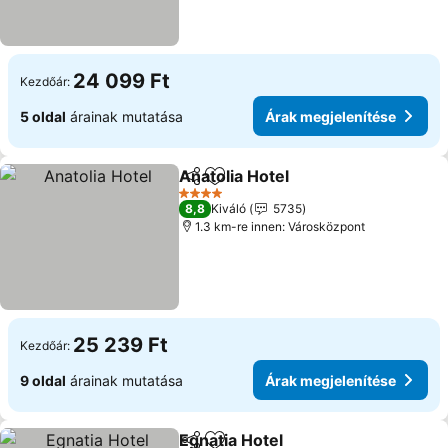
24 099 Ft
Kezdőár:
5 oldal
árainak mutatása
Árak megjelenítése
Anatolia Hotel
Megosztás
Hozzáadás a kedvencekhez
Árak megjel
4 Kategória
8,8
Kiváló
5735
1.3 km-re innen: Városközpont
25 239 Ft
Kezdőár:
9 oldal
árainak mutatása
Árak megjelenítése
Egnatia Hotel