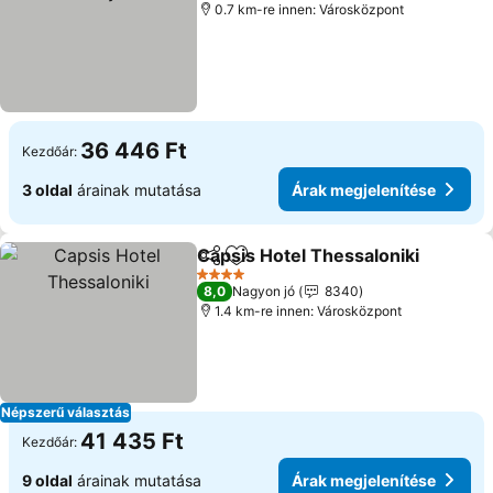
0.7 km-re innen: Városközpont
36 446 Ft
Kezdőár:
3 oldal
árainak mutatása
Árak megjelenítése
Capsis Hotel Thessaloniki
Megosztás
Hozzáadás a kedvencekhez
4 Kategória
8,0
Nagyon jó
8340
1.4 km-re innen: Városközpont
Népszerű választás
41 435 Ft
Kezdőár:
9 oldal
árainak mutatása
Árak megjelenítése