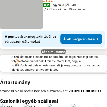
4 Kategória
8,2
Nagyon jó
2499
2.7 km-re innen: Városközpont
A pontos árak megtekintéséhez
Árak megjelenítése
válasszon dátumokat
Több mutatása
A szállásfoglalási oldalaktól kapott árak és foglalhatósági adatok
folyamatosan változnak. Emiatt előfordulhat, hogy a
szállásfoglalási oldalon már nem találja meg pontosan ugyanazt az
ajánlatot, amelyet a trivagón látott.
Ártartomány
Szaloniki olcsó hoteleinek ára éjszakánként
‎20 325 Ft
–
‎88 096 Ft
.
Szaloniki egyéb szállásai