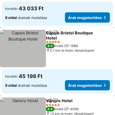
43 033 Ft
Kezdőár:
8 oldal
árainak mutatása
Árak megjelenítése
Capsis Bristol Boutique
Megosztás
Hozzáadás a kedvencekhez
Hotel
Árak megjelenítése
5 Kategória
9,0
Kiváló
1596
0.7 km-re innen: Városközpont
45 198 Ft
Kezdőár:
9 oldal
árainak mutatása
Árak megjelenítése
Vanoro Hotel
Megosztás
Hozzáadás a kedvencekhez
Árak megjele
5 Kategória
9,6
Kiváló
4095
1.0 km-re innen: Városközpont