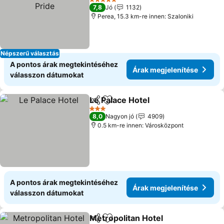
Árak megjelenítése
5 Kategória
7,8
Jó
1132
Perea, 15.3 km-re innen: Szaloniki
Népszerű választás
A pontos árak megtekintéséhez
Árak megjelenítése
válasszon dátumokat
Le Palace Hotel
Megosztás
Hozzáadás a kedvencekhez
Árak megje
3 Kategória
8,0
Nagyon jó
4909
0.5 km-re innen: Városközpont
A pontos árak megtekintéséhez
Árak megjelenítése
válasszon dátumokat
Metropolitan Hotel
Megosztás
Hozzáadás a kedvencekhez
Árak me