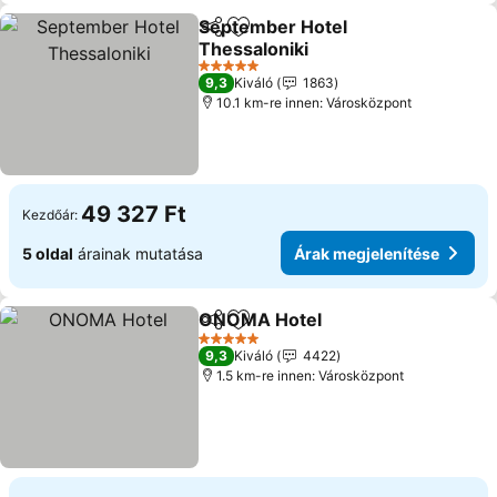
September Hotel
Megosztás
Hozzáadás a kedvencekhez
Thessaloniki
Árak megjelenítése
5 Kategória
9,3
Kiváló
1863
10.1 km-re innen: Városközpont
49 327 Ft
Kezdőár:
5 oldal
árainak mutatása
Árak megjelenítése
ONOMA Hotel
Megosztás
Hozzáadás a kedvencekhez
Árak megjel
5 Kategória
9,3
Kiváló
4422
1.5 km-re innen: Városközpont