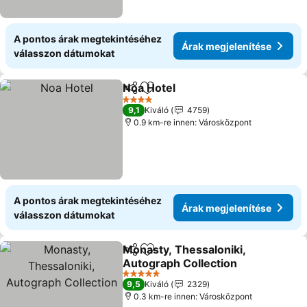
A pontos árak megtekintéséhez
Árak megjelenítése
válasszon dátumokat
Noa Hotel
Megosztás
Hozzáadás a kedvencekhez
Árak megjeleníté
4 Kategória
9,1
Kiváló
4759
0.9 km-re innen: Városközpont
A pontos árak megtekintéséhez
Árak megjelenítése
válasszon dátumokat
Monasty, Thessaloniki,
Megosztás
Hozzáadás a kedvencekhez
Autograph Collection
Árak megjelenítése
5 Kategória
9,5
Kiváló
2329
0.3 km-re innen: Városközpont