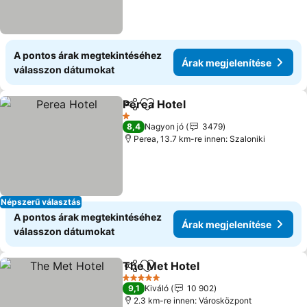
A pontos árak megtekintéséhez
Árak megjelenítése
válasszon dátumokat
Perea Hotel
Megosztás
Hozzáadás a kedvencekhez
Árak megjelení
1 Kategória
8,4
Nagyon jó
3479
Perea, 13.7 km-re innen: Szaloniki
Népszerű választás
A pontos árak megtekintéséhez
Árak megjelenítése
válasszon dátumokat
The Met Hotel
Megosztás
Hozzáadás a kedvencekhez
Árak megjel
5 Kategória
9,1
Kiváló
10 902
2.3 km-re innen: Városközpont