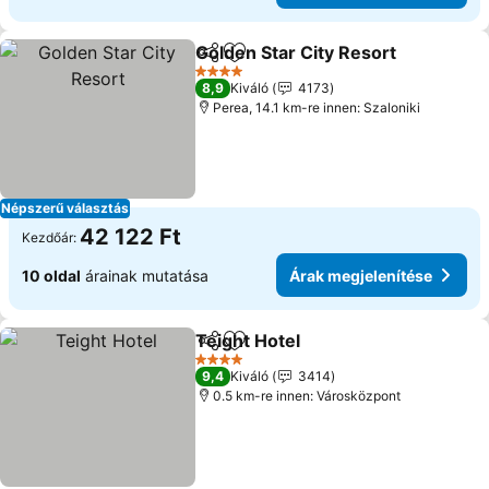
Golden Star City Resort
Megosztás
Hozzáadás a kedvencekhez
Ár
4 Kategória
8,9
Kiváló
4173
Perea, 14.1 km-re innen: Szaloniki
Népszerű választás
42 122 Ft
Kezdőár:
10 oldal
árainak mutatása
Árak megjelenítése
Teight Hotel
Megosztás
Hozzáadás a kedvencekhez
Árak megjelen
4 Kategória
9,4
Kiváló
3414
0.5 km-re innen: Városközpont