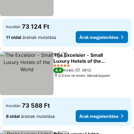
73 124 Ft
Kezdőár:
11 oldal
árainak mutatása
Árak megjelenítése
The Excelsior - Small
Megosztás
Hozzáadás a kedvencekhez
Luxury Hotels of the
World
Árak megjelenítése
5 Kategória
9,4
Kiváló
3812
0.5 km-re innen: Városközpont
73 588 Ft
Kezdőár:
8 oldal
árainak mutatása
Árak megjelenítése