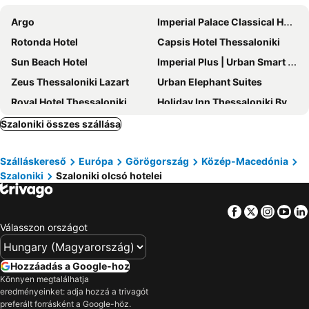
Argo
Imperial Palace Classical Hotel Thessaloniki
Rotonda Hotel
Capsis Hotel Thessaloniki
Sun Beach Hotel
Imperial Plus | Urban Smart Hotel
Zeus Thessaloniki Lazart
Urban Elephant Suites
Royal Hotel Thessaloniki
Holiday Inn Thessaloniki By Ihg
Studios Arabas
Superior One Boutique Hotel
Szaloniki összes szállása
Anatolia Hotel
Egnatia Hotel
Szálláskereső
Európa
Görögország
Közép-Macedónia
Golden Star City Resort
Aegeon Hotel
Szaloniki
Szaloniki olcsó hotelei
Elisabeth Boutique Hotel
Wellness Santa Hotel - Adults Only
Colors Central
Perea Hotel
Facebook
Twitter
Insta
Yo
Hotel Kastoria
Hotel El Greco
Válasszon országot
Park Hotel
Le Palace Hotel
Avalon Airport Hotel Thessaloniki
Electra Palace Thessaloniki
Hozzáadás a Google-hoz
Könnyen megtalálhatja
Mandrino Hotel
Grand Hotel Palace
eredményeinket: adja hozzá a trivagót
Hotel Ilisia
Menta Studios
preferált forrásként a Google-höz.