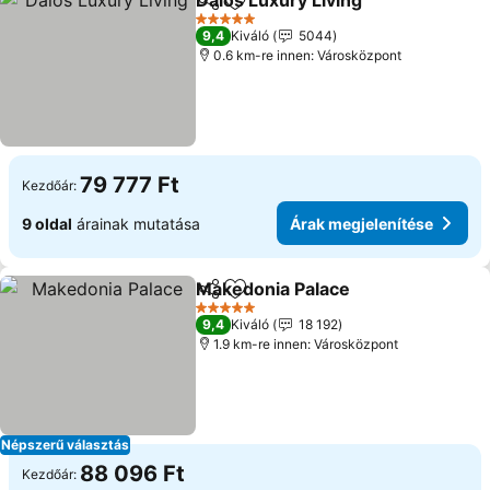
Daios Luxury Living
Megosztás
Hozzáadás a kedvencekhez
Árak m
5 Kategória
9,4
Kiváló
5044
0.6 km-re innen: Városközpont
79 777 Ft
Kezdőár:
9 oldal
árainak mutatása
Árak megjelenítése
Makedonia Palace
Megosztás
Hozzáadás a kedvencekhez
Árak meg
5 Kategória
9,4
Kiváló
18 192
1.9 km-re innen: Városközpont
Népszerű választás
88 096 Ft
Kezdőár: