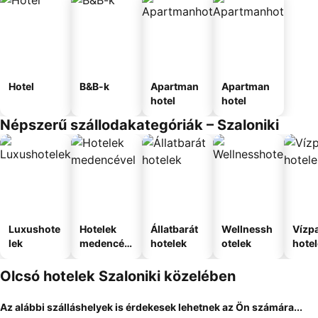
Hotel
B&B-k
Apartman
Apartman
hotel
hotel
Népszerű szállodakategóriák – Szaloniki
Luxushote
Hotelek
Állatbarát
Wellnessh
Vízpa
lek
medencév
hotelek
otelek
hote
el
Olcsó hotelek Szaloniki közelében
Az alábbi szálláshelyek is érdekesek lehetnek az Ön számára...