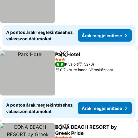
A pontos árak megtekintéséhez
Árak megjelenítése
válasszon dátumokat
Park Hotel
Megosztás
Hozzáadás a kedvencekhez
Árak megjelenít
3 Kategória
8,9
Kiváló
5276
0.7 km-re innen: Városközpont
A pontos árak megtekintéséhez
Árak megjelenítése
válasszon dátumokat
EONA BEACH RESORT by
Megosztás
Hozzáadás a kedvencekhez
Greek Pride