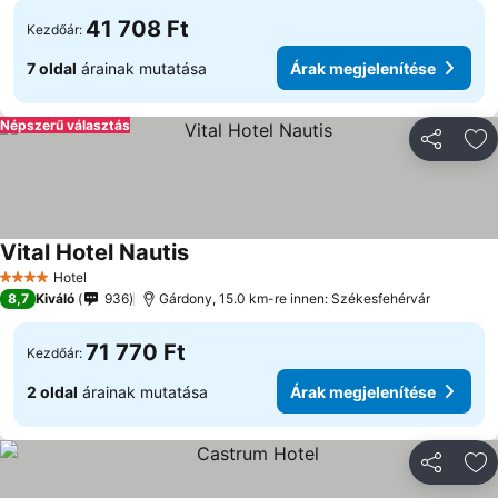
41 708 Ft
Kezdőár:
7 oldal
árainak mutatása
Árak megjelenítése
Népszerű választás
Megosztá
Ho
Vital Hotel Nautis
Hotel
4 Kategória
8,7
Kiváló
936
Gárdony, 15.0 km-re innen: Székesfehérvár
71 770 Ft
Kezdőár:
2 oldal
árainak mutatása
Árak megjelenítése
Megosztá
Ho