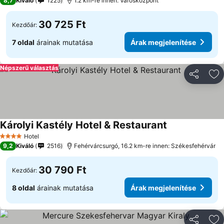
8,7
Kiváló
1225
1.2 km-re innen: Városközpont
30 725 Ft
Kezdőár:
7 oldal
árainak mutatása
Árak megjelenítése
Népszerű választás
Megosztá
Ho
Károlyi Kastély Hotel & Restaurant
Hotel
4 Kategória
9,2
Kiváló
2516
Fehérvárcsurgó, 16.2 km-re innen: Székesfehérvár
30 790 Ft
Kezdőár:
8 oldal
árainak mutatása
Árak megjelenítése