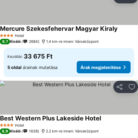
Megosztá
Ho
Mercure Szekesfehervar Magyar Kiraly
Hotel
4 Kategória
8,7
Kiváló
2684
1.4 km-re innen: Városközpont
33 675 Ft
Kezdőár:
5 oldal
árainak mutatása
Árak megjelenítése
Megosztá
Ho
Best Western Plus Lakeside Hotel
Hotel
4 Kategória
8,9
Kiváló
1638
2.2 km-re innen: Városközpont