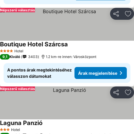
Népszerű választás
Megosztá
Ho
Boutique Hotel Szárcsa
Hotel
4 Kategória
9,1
Kiváló
3403
1.2 km-re innen: Városközpont
A pontos árak megtekintéséhez
Árak megjelenítése
válasszon dátumokat
Népszerű választás
Megosztá
Ho
Laguna Panzió
Hotel
3 Kategória