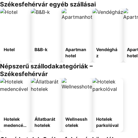
Székesfehérvár egyéb szállásai
Hotel
B&B-k
Apartman
Vendéghá
Apar
hotel
z
hotel
Népszerű szállodakategóriák –
Székesfehérvár
Hotelek
Állatbarát
Wellnessh
Hotelek
medencév
hotelek
otelek
parkolóval
el