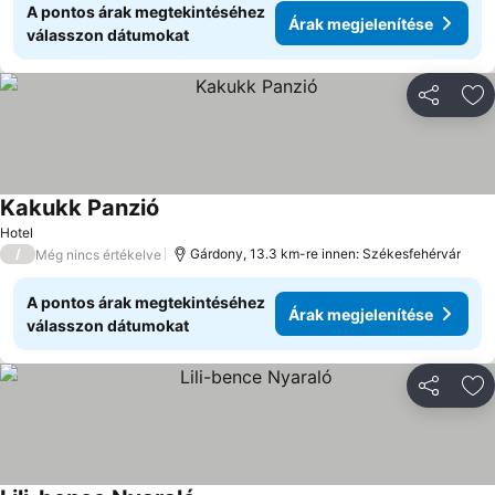
A pontos árak megtekintéséhez
Árak megjelenítése
válasszon dátumokat
Megosztá
Ho
Kakukk Panzió
Hotel
/
Gárdony, 13.3 km-re innen: Székesfehérvár
Még nincs értékelve
A pontos árak megtekintéséhez
Árak megjelenítése
válasszon dátumokat
Megosztá
Ho