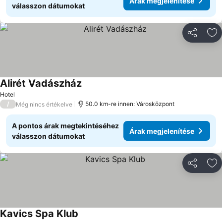
Árak megjelenítése
válasszon dátumokat
Megosztá
Ho
Alirét Vadászház
Hotel
/
50.0 km-re innen: Városközpont
Még nincs értékelve
A pontos árak megtekintéséhez
Árak megjelenítése
válasszon dátumokat
Megosztá
Ho
Kavics Spa Klub