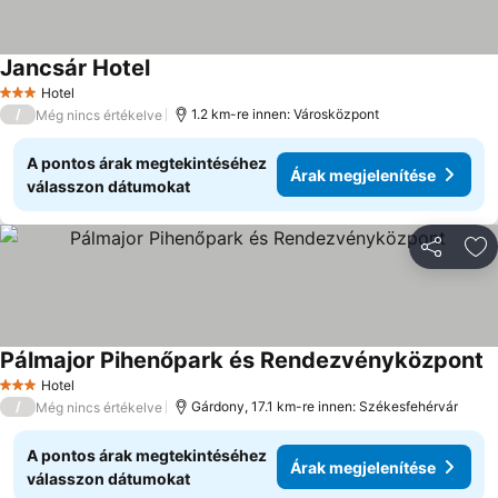
Jancsár Hotel
Hotel
3 Kategória
/
1.2 km-re innen: Városközpont
Még nincs értékelve
A pontos árak megtekintéséhez
Árak megjelenítése
válasszon dátumokat
Megosztá
Ho
Pálmajor Pihenőpark és Rendezvényközpont
Hotel
3 Kategória
/
Gárdony, 17.1 km-re innen: Székesfehérvár
Még nincs értékelve
A pontos árak megtekintéséhez
Árak megjelenítése
válasszon dátumokat