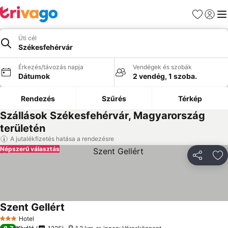
Kedvencek
Bejelen
Me
Úti cél
Székesfehérvár
Érkezés/távozás napja
Vendégek és szobák
Dátumok
2 vendég, 1 szoba.
Rendezés
Szűrés
Térkép
Szállások Székesfehérvár, Magyarország
területén
A jutalékfizetés hatása a rendezésre
Népszerű választás
Megosztá
Ho
Szent Gellért
Hotel
3 Kategória