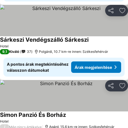
Megosztá
Ho
Sárkeszi Vendégszálló Sárkeszi
Hotel
9,1
Kiváló
37
Polgárdi, 10.7 km-re innen: Székesfehérvár
A pontos árak megtekintéséhez
Árak megjelenítése
válasszon dátumokat
Megosztá
Ho
Simon Panzió És Borház
Hotel
/
Agárd, 15.6 km-re innen: Székesfehérvár
Még nincs értékelve