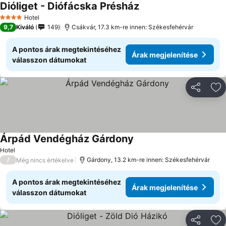
Dióliget - Diófácska Présház
Hotel
4 Kategória
9,7
Kiváló
149
Csákvár, 17.3 km-re innen: Székesfehérvár
A pontos árak megtekintéséhez
Árak megjelenítése
válasszon dátumokat
Megosztá
Ho
Árpád Vendégház Gárdony
Hotel
/
Gárdony, 13.2 km-re innen: Székesfehérvár
Még nincs értékelve
A pontos árak megtekintéséhez
Árak megjelenítése
válasszon dátumokat
Megosztá
Ho