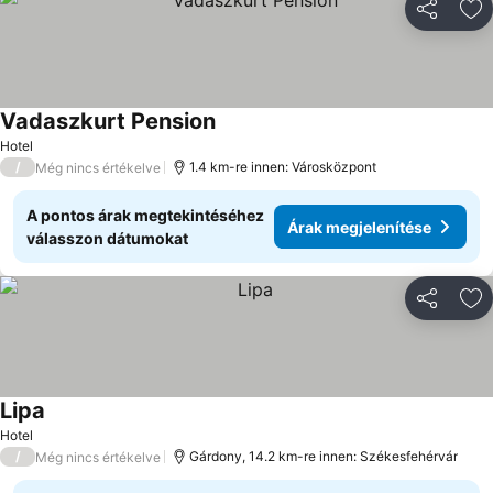
Megosztá
Ho
Vadaszkurt Pension
Hotel
/
1.4 km-re innen: Városközpont
Még nincs értékelve
A pontos árak megtekintéséhez
Árak megjelenítése
válasszon dátumokat
Megosztá
Ho
Lipa
Hotel
/
Gárdony, 14.2 km-re innen: Székesfehérvár
Még nincs értékelve