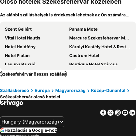
Olcsó hotelek Székesfehérvár közelében
Az alábbi szálláshelyek is érdekesek lehetnek az Ön számára...
Szent Gellért
Panama Motel
Vital Hotel Nautis
Mercure Szekesfehervar Magyar Kiraly
Hotel Holdfény
Károlyi Kastély Hotel & Restaurant
Hotel Platan
Castrum Hotel
Laguna Panzió
Boutique Hotel Szárcsa
Best Western Plus Lakeside Hotel
Hotel Vadászkürt Superior
Székesfehérvár összes szállása
Budai Panzió
Lake and Spa Apartman
Szálláskereső
Európa
Magyarország
Közép-Dunántúl
Ruttkai Vendégház
Atrium Agárd
Székesfehérvár olcsó hotelei
Alirét Vadászház
Dióliget - Diófácska Présház
Hétházpuszta Erdészlak
Jancsár Hotel
Facebook
Twitter
Insta
Yo
Kertész Csárda és Fogadó
Vadaszkurt Pension
Accor Pannonia S Zrt
Voco Szekesfehervar
Hozzáadás a Google-hoz
Sárkeszi Vendégszálló Sárkeszi
Vvsi Sport
Könnyen megtalálhatja