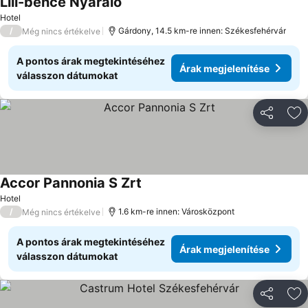
Lili-bence Nyaraló
Hotel
/
Gárdony, 14.5 km-re innen: Székesfehérvár
Még nincs értékelve
A pontos árak megtekintéséhez
Árak megjelenítése
válasszon dátumokat
Megosztá
Ho
Accor Pannonia S Zrt
Hotel
/
1.6 km-re innen: Városközpont
Még nincs értékelve
A pontos árak megtekintéséhez
Árak megjelenítése
válasszon dátumokat
Megosztá
Ho