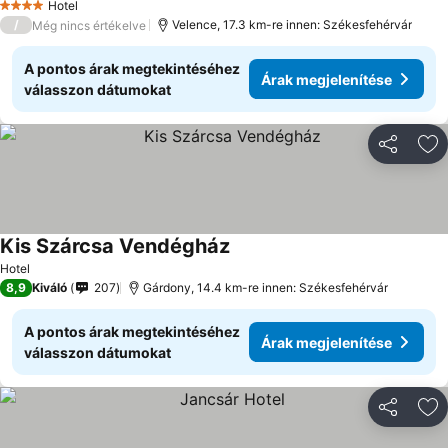
Hotel
4 Kategória
/
Velence, 17.3 km-re innen: Székesfehérvár
Még nincs értékelve
A pontos árak megtekintéséhez
Árak megjelenítése
válasszon dátumokat
Megosztá
Ho
Kis Szárcsa Vendégház
Hotel
8,9
Kiváló
207
Gárdony, 14.4 km-re innen: Székesfehérvár
A pontos árak megtekintéséhez
Árak megjelenítése
válasszon dátumokat
Megosztá
Ho