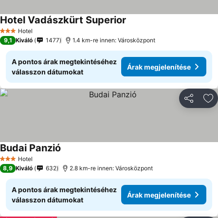
Hotel Vadászkürt Superior
Hotel
3 Kategória
9,1
Kiváló
1477
1.4 km-re innen: Városközpont
A pontos árak megtekintéséhez
Árak megjelenítése
válasszon dátumokat
Megosztá
Ho
Budai Panzió
Hotel
3 Kategória
8,9
Kiváló
632
2.8 km-re innen: Városközpont
A pontos árak megtekintéséhez
Árak megjelenítése
válasszon dátumokat