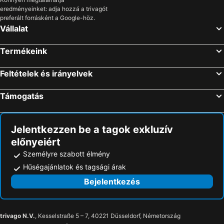
eredményeinket: adja hozzá a trivagót
Árpád Vendégház Gárdony
Kakukk Panzió
preferált forrásként a Google-höz.
Touring Agard
Kis Szárcsa Vendégház
Vállalat
Club Agárd
Lili-bence Nyaraló
Termékeink
Piramis Hotel
Simon Panzió És Borház
Pálmajor Pihenőpark és Rendezvényközpont
Dióliget - Zöld Dió Házikó
Feltételek és irányelvek
Kavics Spa Klub
Velence Resort & Spa
Támogatás
Jelentkezzen be a tagok exkluzív
előnyeiért
Személyre szabott élmény
Hűségajánlatok és tagsági árak
Bejelentkezés
trivago N.V.
, Kesselstraße 5 – 7, 40221 Düsseldorf, Németország