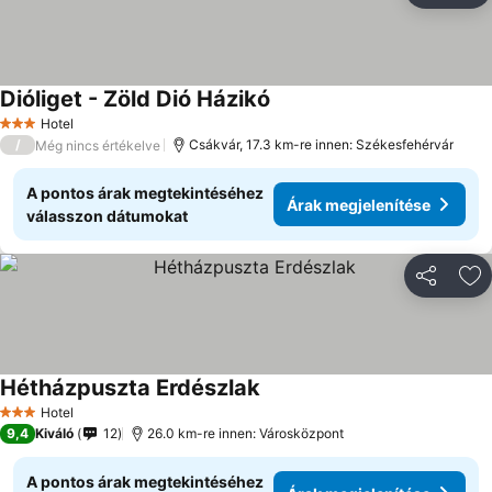
Dióliget - Zöld Dió Házikó
Hotel
3 Kategória
/
Csákvár, 17.3 km-re innen: Székesfehérvár
Még nincs értékelve
A pontos árak megtekintéséhez
Árak megjelenítése
válasszon dátumokat
Megosztá
Ho
Hétházpuszta Erdészlak
Hotel
3 Kategória
9,4
Kiváló
12
26.0 km-re innen: Városközpont
A pontos árak megtekintéséhez