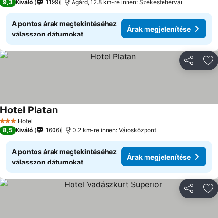
9,3
Kiváló
1199
Agárd, 12.8 km-re innen: Székesfehérvár
A pontos árak megtekintéséhez
Árak megjelenítése
válasszon dátumokat
Megosztá
Ho
Hotel Platan
Hotel
3 Kategória
8,5
Kiváló
1606
0.2 km-re innen: Városközpont
A pontos árak megtekintéséhez
Árak megjelenítése
válasszon dátumokat
Megosztá
Ho