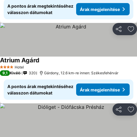
A pontos árak megtekintéséhez
Árak megjelenítése
válasszon dátumokat
Megosztá
Ho
Atrium Agárd
Hotel
4 Kategória
9,1
Kiváló
320
Gárdony, 12.6 km-re innen: Székesfehérvár
A pontos árak megtekintéséhez
Árak megjelenítése
válasszon dátumokat
Megosztá
Ho