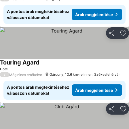
A pontos árak megtekintéséhez
Árak megjelenítése
válasszon dátumokat
Megosztá
Ho
Touring Agard
Hotel
/
Gárdony, 13.6 km-re innen: Székesfehérvár
Még nincs értékelve
A pontos árak megtekintéséhez
Árak megjelenítése
válasszon dátumokat
Megosztá
Ho