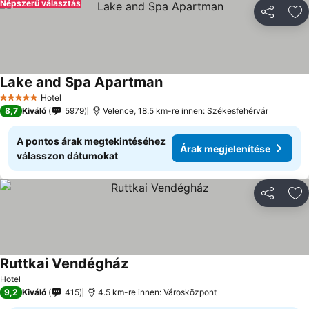
Népszerű választás
Megosztá
Ho
Lake and Spa Apartman
Hotel
5 Kategória
8,7
Kiváló
5979
Velence, 18.5 km-re innen: Székesfehérvár
A pontos árak megtekintéséhez
Árak megjelenítése
válasszon dátumokat
Megosztá
Ho
Ruttkai Vendégház
Hotel
9,2
Kiváló
415
4.5 km-re innen: Városközpont