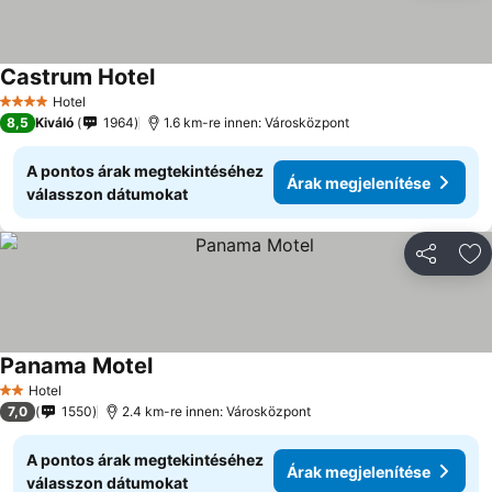
Castrum Hotel
Hotel
4 Kategória
8,5
Kiváló
1964
1.6 km-re innen: Városközpont
A pontos árak megtekintéséhez
Árak megjelenítése
válasszon dátumokat
Megosztá
Ho
Panama Motel
Hotel
2 Kategória
7,0
1550
2.4 km-re innen: Városközpont
A pontos árak megtekintéséhez
Árak megjelenítése
válasszon dátumokat