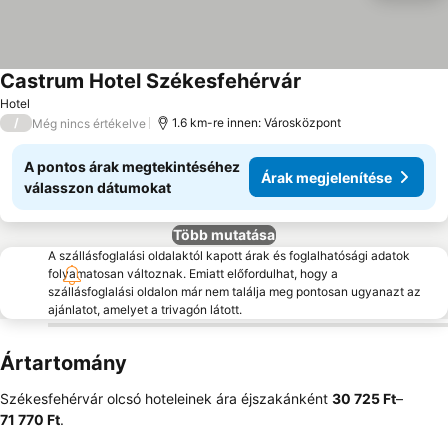
Castrum Hotel Székesfehérvár
Hotel
/
1.6 km-re innen: Városközpont
Még nincs értékelve
A pontos árak megtekintéséhez
Árak megjelenítése
válasszon dátumokat
Több mutatása
A szállásfoglalási oldalaktól kapott árak és foglalhatósági adatok
folyamatosan változnak. Emiatt előfordulhat, hogy a
szállásfoglalási oldalon már nem találja meg pontosan ugyanazt az
ajánlatot, amelyet a trivagón látott.
Ártartomány
Székesfehérvár olcsó hoteleinek ára éjszakánként
‎30 725 Ft
–
71 770 Ft
.