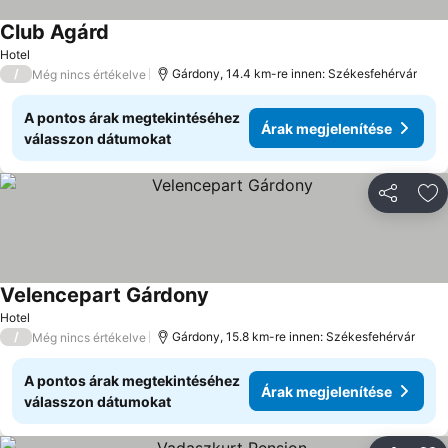
Club Agárd
Hotel
/
Gárdony, 14.4 km-re innen: Székesfehérvár
Még nincs értékelve
A pontos árak megtekintéséhez
Árak megjelenítése
válasszon dátumokat
Megosztá
Ho
Velencepart Gárdony
Hotel
/
Gárdony, 15.8 km-re innen: Székesfehérvár
Még nincs értékelve
A pontos árak megtekintéséhez
Árak megjelenítése
válasszon dátumokat