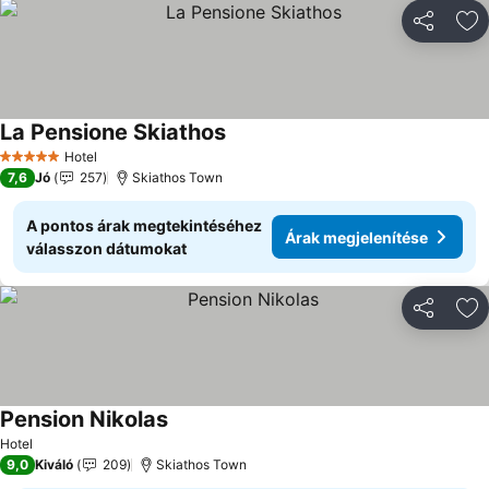
Megosztá
Ho
La Pensione Skiathos
Hotel
5 Kategória
7,6
Jó
257
Skiathos Town
A pontos árak megtekintéséhez
Árak megjelenítése
válasszon dátumokat
Megosztá
Ho
Pension Nikolas
Hotel
9,0
Kiváló
209
Skiathos Town