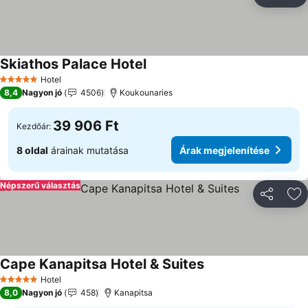
Megosztá
Ho
Skiathos Palace Hotel
Hotel
5 Kategória
8,4
Nagyon jó
4506
Koukounaries
39 906 Ft
Kezdőár:
8 oldal
árainak mutatása
Árak megjelenítése
Népszerű választás
Megosztá
Ho
Cape Kanapitsa Hotel & Suites
Hotel
5 Kategória
8,0
Nagyon jó
458
Kanapitsa