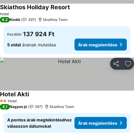
Skiathos Holiday Resort
Hotel
9,2
Kiváló
397
Skiathos Town
137 924 Ft
Kezdőár:
5 oldal
árainak mutatása
Árak megjelenítése
Megosztá
Ho
Hotel Akti
Hotel
2 Kategória
8,1
Nagyon jó
597
Skiathos Town
A pontos árak megtekintéséhez
Árak megjelenítése
válasszon dátumokat