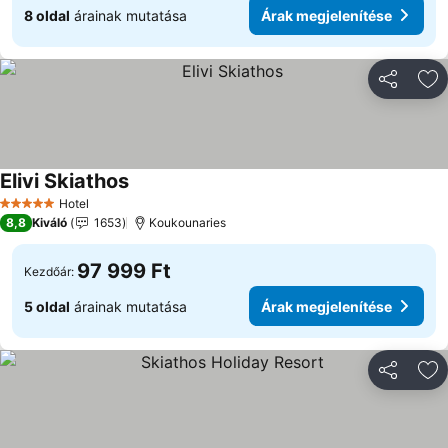
8 oldal
árainak mutatása
Árak megjelenítése
Megosztá
Ho
Elivi Skiathos
Hotel
5 Kategória
8,8
Kiváló
1653
Koukounaries
97 999 Ft
Kezdőár:
5 oldal
árainak mutatása
Árak megjelenítése
Megosztá
Ho