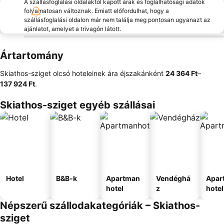
A szállásfoglalási oldalaktól kapott árak és foglalhatósági adatok
folyamatosan változnak. Emiatt előfordulhat, hogy a
szállásfoglalási oldalon már nem találja meg pontosan ugyanazt az
ajánlatot, amelyet a trivagón látott.
Ártartomány
Skiathos-sziget olcsó hoteleinek ára éjszakánként
‎24 364 Ft
–
137 924 Ft
.
Skiathos-sziget egyéb szállásai
Hotel
B&B-k
Apartman
Vendéghá
Apar
hotel
z
hotel
Népszerű szállodakategóriák – Skiathos-
sziget