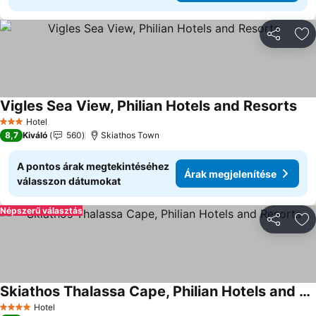
Megosztá
Ho
Vigles Sea View, Philian Hotels and Resorts
Hotel
3 Kategória
8,7
Kiváló
560
Skiathos Town
A pontos árak megtekintéséhez
Árak megjelenítése
válasszon dátumokat
Népszerű választás
Megosztá
Ho
Skiathos Thalassa Cape, Philian Hotels and Resorts
Hotel
4 Kategória