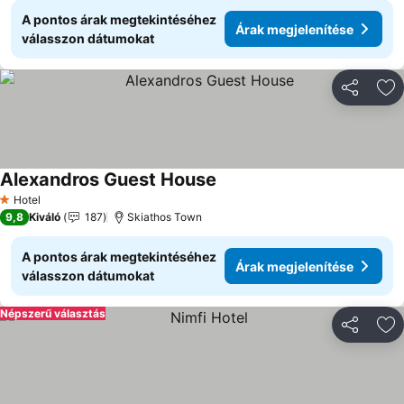
A pontos árak megtekintéséhez
Árak megjelenítése
válasszon dátumokat
Megosztá
Ho
Alexandros Guest House
Hotel
1 Kategória
9,8
Kiváló
187
Skiathos Town
A pontos árak megtekintéséhez
Árak megjelenítése
válasszon dátumokat
Népszerű választás
Megosztá
Ho