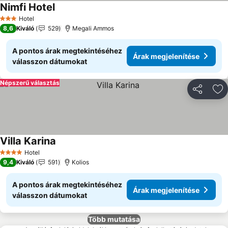
Nimfi Hotel
Hotel
3 Kategória
8,6
Kiváló
529
Megali Ammos
A pontos árak megtekintéséhez
Árak megjelenítése
válasszon dátumokat
Népszerű választás
Megosztá
Ho
Villa Karina
Hotel
4 Kategória
9,4
Kiváló
591
Kolios
A pontos árak megtekintéséhez
Árak megjelenítése
válasszon dátumokat
Több mutatása