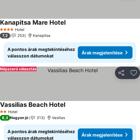
Kanapitsa Mare Hotel
Hotel
4 Kategória
7,2
253
Kanapitsa
A pontos árak megtekintéséhez
Árak megjelenítése
válasszon dátumokat
Népszerű választás
Megosztá
Ho
Vassilias Beach Hotel
Hotel
2 Kategória
8,3
Nagyon jó
313
Vasilias
A pontos árak megtekintéséhez
Árak megjelenítése
válasszon dátumokat