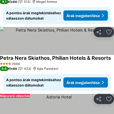
9,1
Kiváló
513
Megali Ammos
A pontos árak megtekintéséhez
Árak megjelenítése
válasszon dátumokat
Megosztá
Ho
Petra Nera Skiathos, Philian Hotels & Resorts
Hotel
4 Kategória
9,6
Kiváló
433
Agia Paraskevi
A pontos árak megtekintéséhez
Árak megjelenítése
válasszon dátumokat
Népszerű választás
Megosztá
Ho