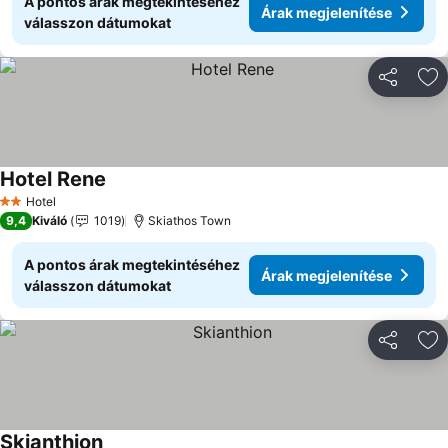
A pontos árak megtekintéséhez
Árak megjelenítése
válasszon dátumokat
Megosztá
Ho
Hotel Rene
Hotel
2 Kategória
9,4
Kiváló
1019
Skiathos Town
A pontos árak megtekintéséhez
Árak megjelenítése
válasszon dátumokat
Megosztá
Ho
Skianthion