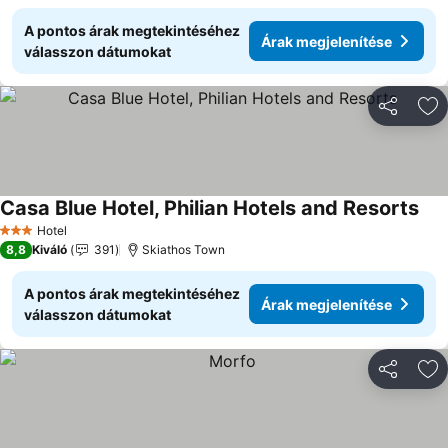
A pontos árak megtekintéséhez
Árak megjelenítése
válasszon dátumokat
Megosztá
Ho
Casa Blue Hotel, Philian Hotels and Resorts
Hotel
3 Kategória
8,8
Kiváló
391
Skiathos Town
A pontos árak megtekintéséhez
Árak megjelenítése
válasszon dátumokat
Megosztá
Ho