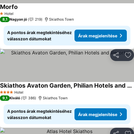
Morfo
Hotel
1 Kategória
8,1
Nagyon jó
219
Skiathos Town
A pontos árak megtekintéséhez
Árak megjelenítése
válasszon dátumokat
Megosztá
Ho
Skiathos Avaton Garden, Philian Hotels and Resorts
Hotel
4 Kategória
9,1
Kiváló
386
Skiathos Town
A pontos árak megtekintéséhez
Árak megjelenítése
válasszon dátumokat