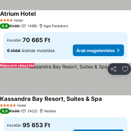
Atrium Hotel
Hotel
4 Kategória
8,9
Kiváló
1498
Agia Paraskevi
70 665 Ft
Kezdőár:
6 oldal
árainak mutatása
Árak megjelenítése
Népszerű választás
Megosztá
Ho
Kassandra Bay Resort, Suites & Spa
Hotel
5 Kategória
9,0
Kiváló
2422
Vasilias
95 653 Ft
Kezdőár: