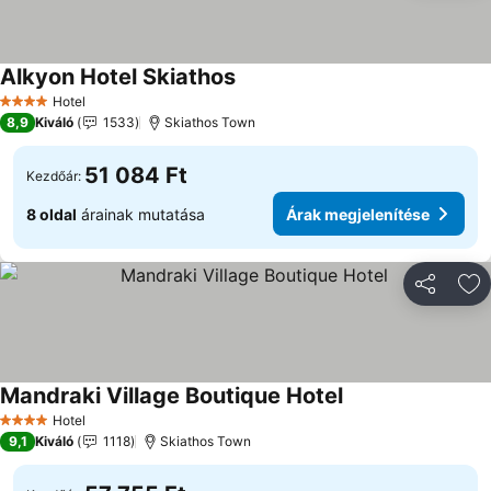
Alkyon Hotel Skiathos
Hotel
4 Kategória
8,9
Kiváló
1533
Skiathos Town
51 084 Ft
Kezdőár:
8 oldal
árainak mutatása
Árak megjelenítése
Megosztá
Ho
Mandraki Village Boutique Hotel
Hotel
4 Kategória
9,1
Kiváló
1118
Skiathos Town