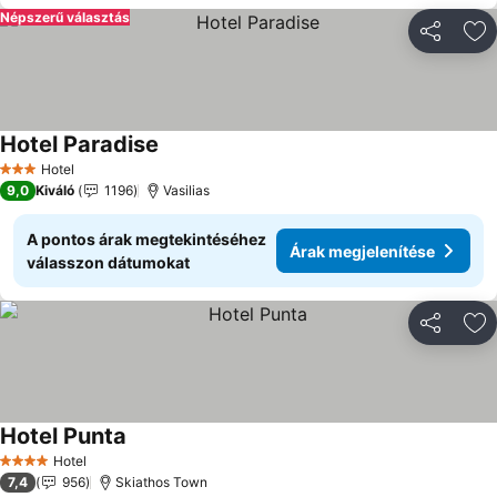
Népszerű választás
Megosztá
Ho
Hotel Paradise
Hotel
3 Kategória
9,0
Kiváló
1196
Vasilias
A pontos árak megtekintéséhez
Árak megjelenítése
válasszon dátumokat
Megosztá
Ho
Hotel Punta
Hotel
4 Kategória
7,4
956
Skiathos Town