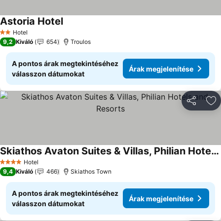
Astoria Hotel
Hotel
2 Kategória
9,2
Kiváló
654
Troulos
A pontos árak megtekintéséhez
Árak megjelenítése
válasszon dátumokat
Megosztá
Ho
Skiathos Avaton Suites & Villas, Philian Hotels and Resorts
Hotel
4 Kategória
9,4
Kiváló
466
Skiathos Town
A pontos árak megtekintéséhez
Árak megjelenítése
válasszon dátumokat