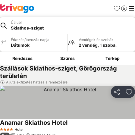
Kedvencek
Bejelen
Me
Úti cél
Skiathos-sziget
Érkezés/távozás napja
Vendégek és szobák
Dátumok
2 vendég, 1 szoba.
Rendezés
Szűrés
Térkép
Szállások Skiathos-sziget, Görögország
területén
A jutalékfizetés hatása a rendezésre
Megosztá
Ho
Anamar Skiathos Hotel
Hotel
4 Kategória