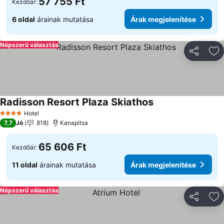
57 755 Ft
Kezdőár:
6 oldal
árainak mutatása
Árak megjelenítése
Népszerű választás
Megosztá
Ho
Radisson Resort Plaza Skiathos
Hotel
4 Kategória
7,7
Jó
818
Kanapitsa
65 606 Ft
Kezdőár:
11 oldal
árainak mutatása
Árak megjelenítése
Népszerű választás
Megosztá
Ho