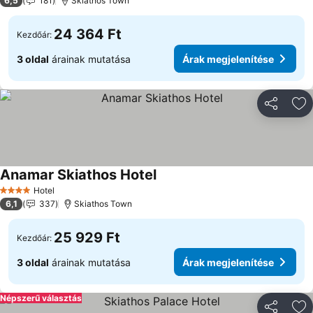
6,5
181
Skiathos Town
24 364 Ft
Kezdőár:
3 oldal
árainak mutatása
Árak megjelenítése
Megosztá
Ho
Anamar Skiathos Hotel
Hotel
4 Kategória
6,1
337
Skiathos Town
25 929 Ft
Kezdőár:
3 oldal
árainak mutatása
Árak megjelenítése
Népszerű választás