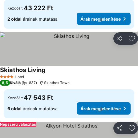
43 222 Ft
Kezdőár:
2 oldal
árainak mutatása
Árak megjelenítése
Megosztá
Ho
Skiathos Living
Hotel
4 Kategória
8,5
Kiváló
837
Skiathos Town
47 543 Ft
Kezdőár:
6 oldal
árainak mutatása
Árak megjelenítése
Népszerű választás
Megosztá
Ho