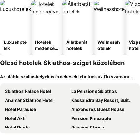
Luxushote
Hotelek
Állatbarát
Wellnessh
Vízpa
lek
medencév
hotelek
otelek
hote
el
Olcsó hotelek Skiathos-sziget közelében
Az alábbi szálláshelyek is érdekesek lehetnek az Ön számára...
Skiathos Palace Hotel
La Pensione Skiathos
Anamar Skiathos Hotel
Kassandra Bay Resort, Suites & Spa
Hotel Paradise
Alexandros Guest House
Hotel Akti
Pension Pineapple
Hotel Punta
Pansion Chrisa
Hotel Korali
Cape Kanapitsa Hotel & Suites