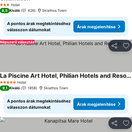
Hotel
3 Kategória
8,5
Kiváló
426
Skiathos Town
A pontos árak megtekintéséhez
Árak megjelenítése
válasszon dátumokat
Népszerű választás
Megosztá
Ho
La Piscine Art Hotel, Philian Hotels and Resorts
Hotel
5 Kategória
9,1
Kiváló
1858
Skiathos Town
A pontos árak megtekintéséhez
Árak megjelenítése
válasszon dátumokat
Megosztá
Ho