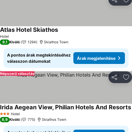
Megosztá
Ho
Atlas Hotel Skiathos
Hotel
9,1
Kiváló
1294
Skiathos Town
A pontos árak megtekintéséhez
Árak megjelenítése
válasszon dátumokat
Népszerű választás
Megosztá
Ho
Irida Aegean View, Philian Hotels And Resorts
Hotel
3 Kategória
8,9
Kiváló
775
Skiathos Town