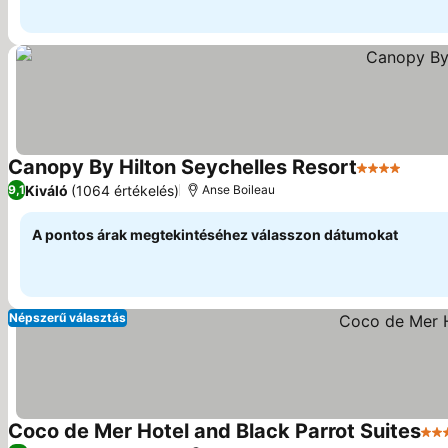
Canopy By Hilton Seychelles Resort
4 Kategória
Árak 
Kiváló
(1064 értékelés)
9,1
Anse Boileau
A pontos árak megtekintéséhez válasszon dátumokat
Népszerű választás
Coco de Mer Hotel and Black Parrot Suites
4 K