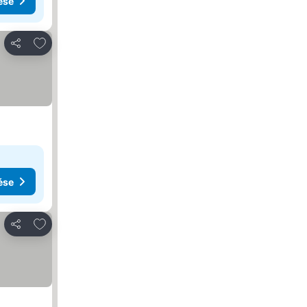
ése
Hozzáadás a kedvencekhez
Megosztás
ése
Hozzáadás a kedvencekhez
Megosztás