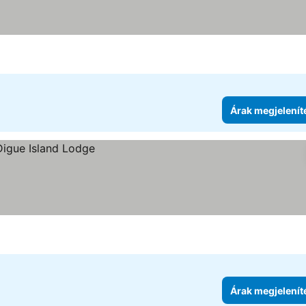
Árak megjelenít
Árak megjelenít