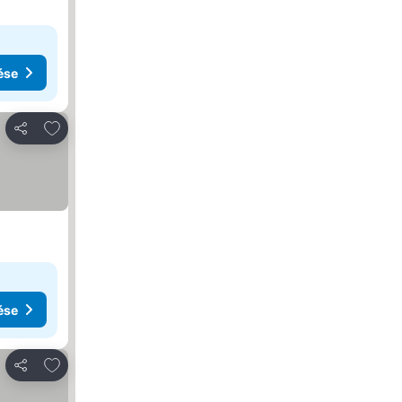
ése
Hozzáadás a kedvencekhez
Megosztás
ése
Hozzáadás a kedvencekhez
Megosztás