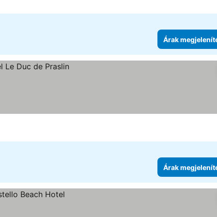
Árak megjelenít
Árak megjelenít