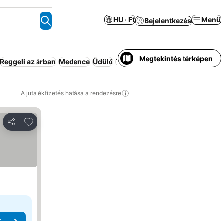
HU · Ft
Menü
Bejelentkezés
Megtekintés térképen
Reggeli az árban
Medence
Üdülő
Teljes ellátás
Apartmanhotel
W
A jutalékfizetés hatása a rendezésre
Hozzáadás a kedvencekhez
Megosztás