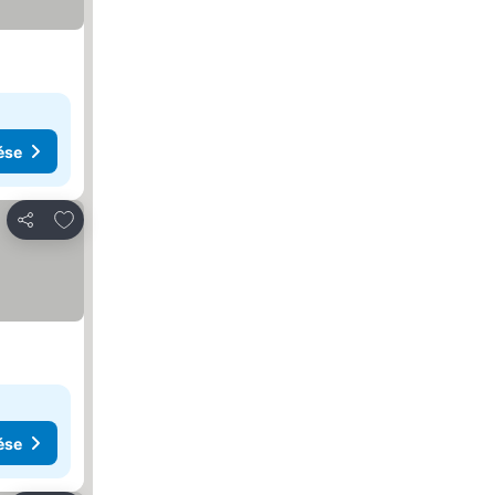
ése
Hozzáadás a kedvencekhez
Megosztás
ése