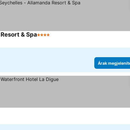
 Resort & Spa
4 Kategória
Árak megjelenítése
Árak megjelenít
ria
ak megjelenítése