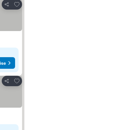
Hozzáadás a kedvencekhez
Megosztás
ése
Hozzáadás a kedvencekhez
Megosztás