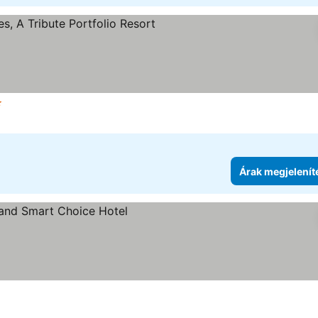
Kategória
Árak megjelenítése
Árak megjelenít
elenítése