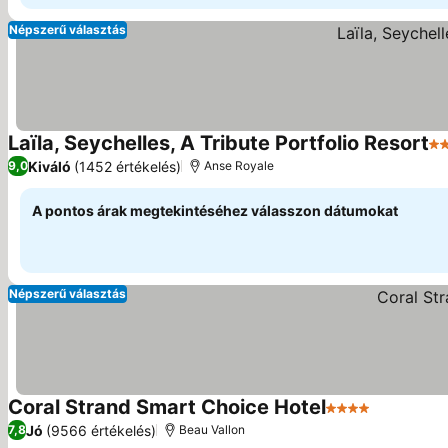
Népszerű választás
Laïla, Seychelles, A Tribute Portfolio Resort
2 
Kiváló
(1452 értékelés)
9,0
Anse Royale
A pontos árak megtekintéséhez válasszon dátumokat
Népszerű választás
Coral Strand Smart Choice Hotel
4 Kategória
Árak megj
Jó
(9566 értékelés)
7,8
Beau Vallon