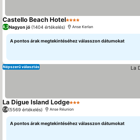
Castello Beach Hotel
4 Kategória
Árak megjelenítése
Nagyon jó
(1404 értékelés)
8,2
Anse Kerlan
A pontos árak megtekintéséhez válasszon dátumokat
Népszerű választás
La Digue Island Lodge
3 Kategória
Árak megjelenítése
(5569 értékelés)
7,4
Anse Réunion
A pontos árak megtekintéséhez válasszon dátumokat