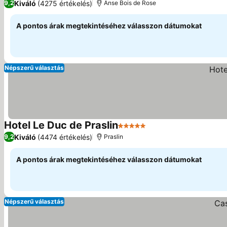
Kiváló
(4275 értékelés)
9,2
Anse Bois de Rose
A pontos árak megtekintéséhez válasszon dátumokat
Népszerű választás
Hotel Le Duc de Praslin
5 Kategória
Árak megjelenítése
Kiváló
(4474 értékelés)
9,2
Praslin
A pontos árak megtekintéséhez válasszon dátumokat
Népszerű választás