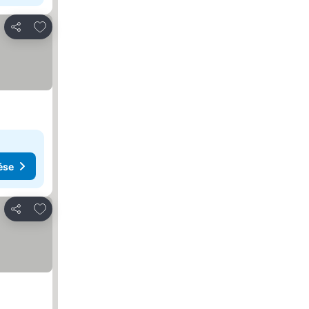
Hozzáadás a kedvencekhez
Megosztás
ése
Hozzáadás a kedvencekhez
Megosztás