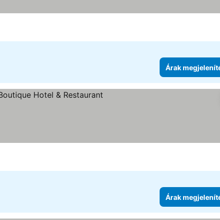
Árak megjelenít
egória
Árak megjelenítése
Árak megjelenít