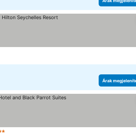
Árak megjelenít
megjelenítése
Árak megjelenít
ategória
Árak megjelenítése