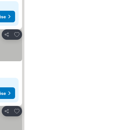
ése
Hozzáadás a kedvencekhez
Megosztás
ése
Hozzáadás a kedvencekhez
Megosztás