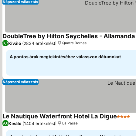
Népszerű választás
DoubleTree by Hilton Seychelles - Allamanda
Kiváló
(2834 értékelés)
8,7
Quatre Bornes
A pontos árak megtekintéséhez válasszon dátumokat
Népszerű választás
Le Nautique Waterfront Hotel La Digue
4 Kategó
Ár
Kiváló
(1404 értékelés)
9,6
La Passe