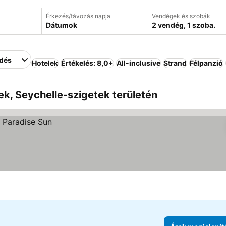
Érkezés/távozás napja
Vendégek és szobák
Dátumok
2 vendég, 1 szoba.
edés
Hotelek
Értékelés: 8,0+
All-inclusive
Strand
Félpanzió
ek, Seychelle-szigetek területén