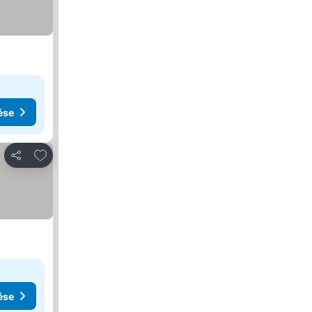
ése
Hozzáadás a kedvencekhez
Megosztás
ése