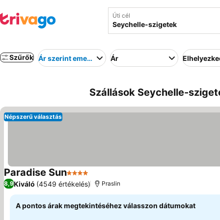
Úti cél
Szűrők
Ár szerint emelkedő
Ár
Elhelyezk
Szállások Seychelle-sziget
Népszerű választás
Paradise Sun
4 Kategória
Árak megjelenítése
Kiváló
(4549 értékelés)
8,9
Praslin
A pontos árak megtekintéséhez válasszon dátumokat