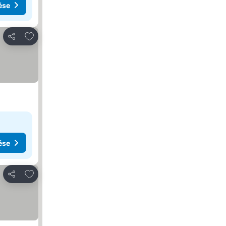
ése
Hozzáadás a kedvencekhez
Megosztás
ése
Hozzáadás a kedvencekhez
Megosztás