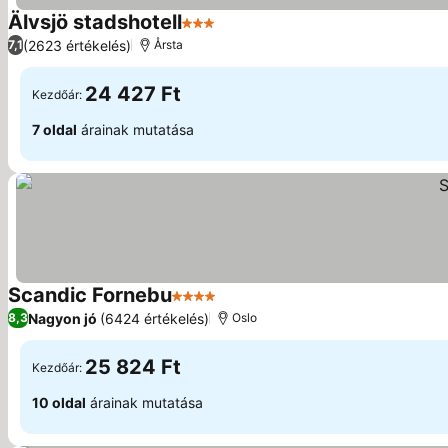
Älvsjö stadshotell
3 Kategória
(2623 értékelés)
7,1
Årsta
24 427 Ft
Kezdőár:
7 oldal
árainak mutatása
Scandic Fornebu
4 Kategória
Nagyon jó
(6424 értékelés)
8,3
Oslo
25 824 Ft
Kezdőár:
10 oldal
árainak mutatása