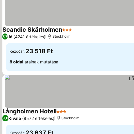
Scandic Skärholmen
3 Kategória
Jó
(4241 értékelés)
7,7
Stockholm
23 518 Ft
Kezdőár:
8 oldal
árainak mutatása
Långholmen Hotell
3 Kategória
Kiváló
(9572 értékelés)
9,0
Stockholm
23 637 Ft
Kezdőár: