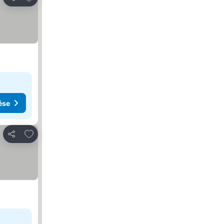
Megosztás
ése
Hozzáadás a kedvencekhez
Megosztás