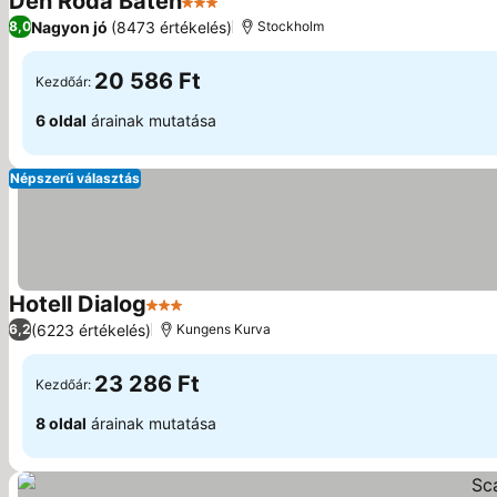
Den Röda Båten
3 Kategória
Nagyon jó
(8473 értékelés)
8,0
Stockholm
20 586 Ft
Kezdőár:
6 oldal
árainak mutatása
Népszerű választás
Hotell Dialog
3 Kategória
(6223 értékelés)
6,2
Kungens Kurva
23 286 Ft
Kezdőár:
8 oldal
árainak mutatása