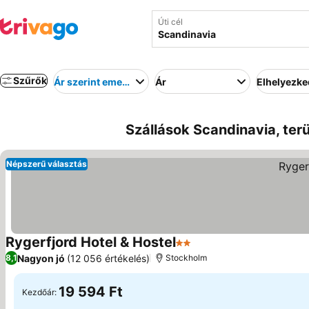
Úti cél
Szűrők
Ár szerint emelkedő
Ár
Elhelyezk
Szállások Scandinavia, ter
Népszerű választás
Rygerfjord Hotel & Hostel
2 Kategória
Nagyon jó
(12 056 értékelés)
8,1
Stockholm
19 594 Ft
Kezdőár: