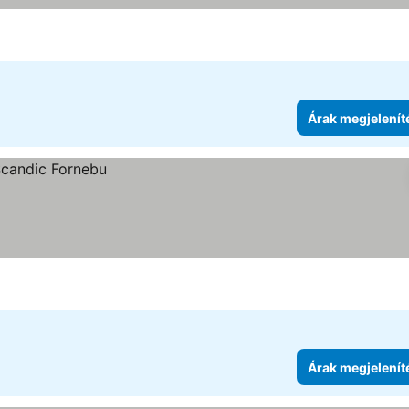
Árak megjelenít
Árak megjelenít