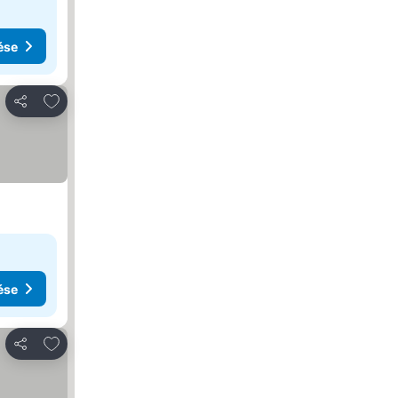
ése
Hozzáadás a kedvencekhez
Megosztás
ése
Hozzáadás a kedvencekhez
Megosztás