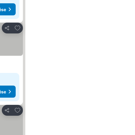
ése
Hozzáadás a kedvencekhez
Megosztás
ése
Hozzáadás a kedvencekhez
Megosztás