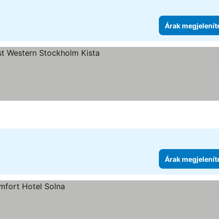
Árak megjelenít
gória
Árak megjelenít