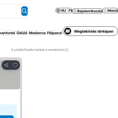
HU · Ft
Menü
Bejelentkezés
Megtekintés térképen
manhotel
Üdülő
Medence
Félpanzió
Motel
A jutalékfizetés hatása a rendezésre
Hozzáadás a kedvencekhez
Megosztás