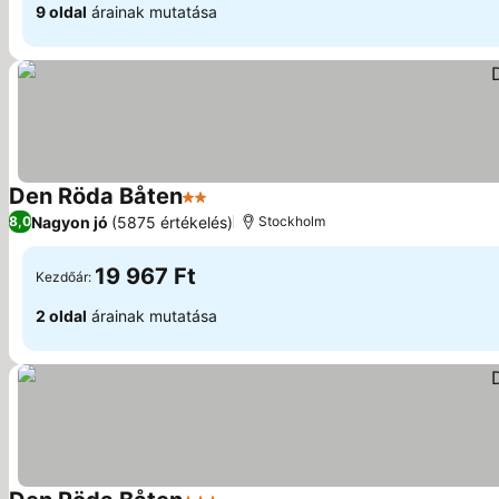
9 oldal
árainak mutatása
Den Röda Båten
2 Kategória
Nagyon jó
(5875 értékelés)
8,0
Stockholm
19 967 Ft
Kezdőár:
2 oldal
árainak mutatása