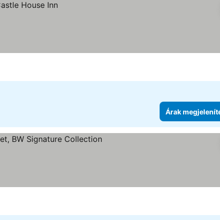
Árak megjelenít
gória