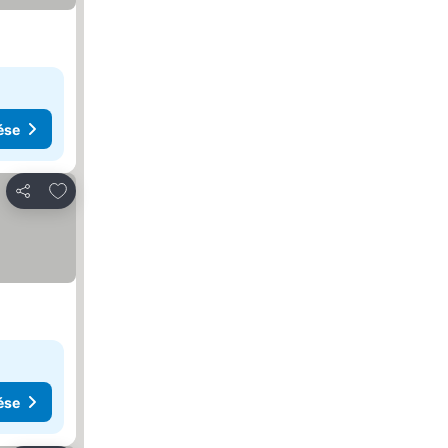
ése
Hozzáadás a kedvencekhez
Megosztás
ése