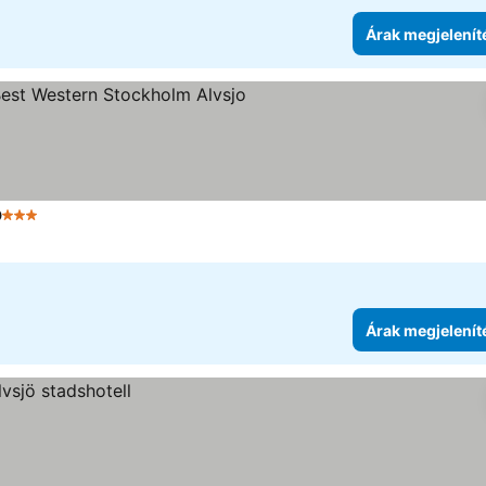
Árak megjelenít
o
3 Kategória
Árak megjelenít