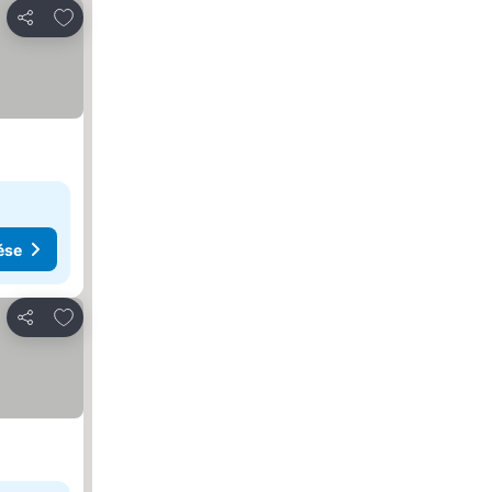
Hozzáadás a kedvencekhez
Megosztás
ése
Hozzáadás a kedvencekhez
Megosztás