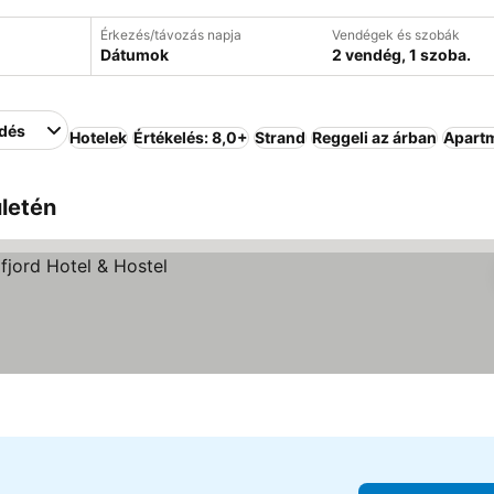
Érkezés/távozás napja
Vendégek és szobák
Dátumok
2 vendég, 1 szoba.
edés
Hotelek
Értékelés: 8,0+
Strand
Reggeli az árban
Apart
ületén