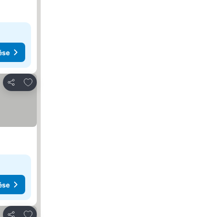
ése
Hozzáadás a kedvencekhez
Megosztás
ése
Hozzáadás a kedvencekhez