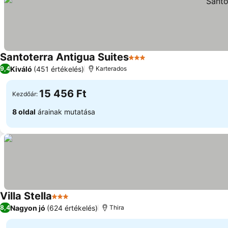
Santoterra Antigua Suites
3 Kategória
Kiváló
(451 értékelés)
9,4
Karterados
15 456 Ft
Kezdőár:
8 oldal
árainak mutatása
Villa Stella
3 Kategória
Nagyon jó
(624 értékelés)
8,4
Thira