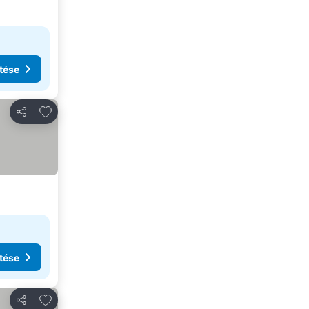
tése
Hozzáadás a kedvencekhez
Megosztás
tése
Hozzáadás a kedvencekhez
Megosztás