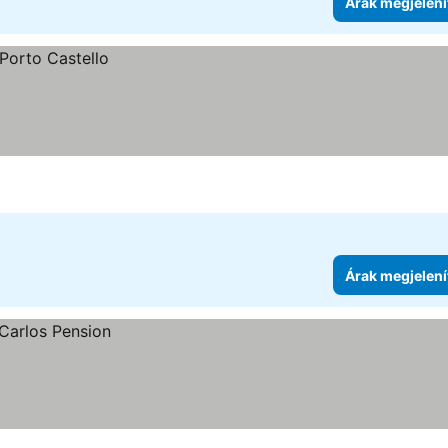
Árak megjelení
Árak megjelení