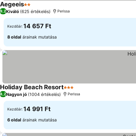
Aegeeis
2 Kategória
Kiváló
(625 értékelés)
9,2
Perissa
14 657 Ft
Kezdőár:
8 oldal
árainak mutatása
Holiday Beach Resort
3 Kategória
Nagyon jó
(1004 értékelés)
8,2
Perissa
14 991 Ft
Kezdőár:
6 oldal
árainak mutatása