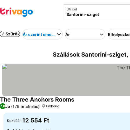
Úti cél
Szűrők
Ár szerint emelkedő
Ár
Elhelyezk
Szállások Santorini-sziget
The Three Anchors Rooms
Jó
(179 értékelés)
7,6
Emborio
12 554 Ft
Kezdőár: