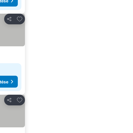
tése
Hozzáadás a kedvencekhez
Megosztás
tése
Hozzáadás a kedvencekhez
Megosztás