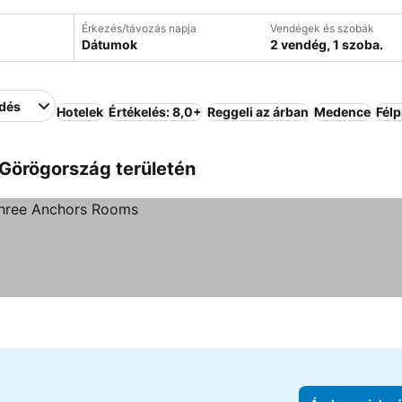
Érkezés/távozás napja
Vendégek és szobák
Dátumok
2 vendég, 1 szoba.
edés
Hotelek
Értékelés: 8,0+
Reggeli az árban
Medence
Fél
, Görögország területén