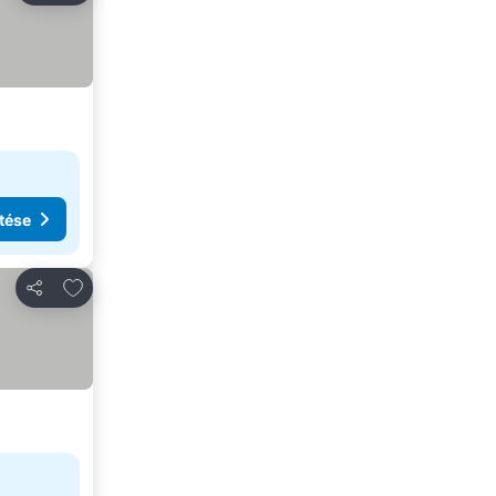
tése
Hozzáadás a kedvencekhez
Megosztás