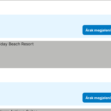
Árak megjelení
Árak megjelení