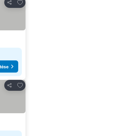
Hozzáadás a kedvencekhez
Megosztás
tése
Hozzáadás a kedvencekhez
Megosztás