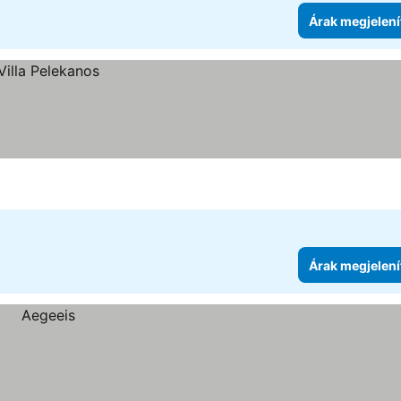
Árak megjelení
Árak megjelení