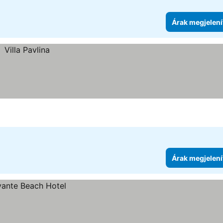
Árak megjelení
Árak megjelení