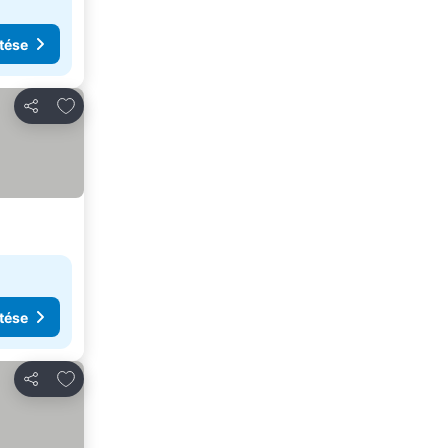
tése
Hozzáadás a kedvencekhez
Megosztás
tése
Hozzáadás a kedvencekhez
Megosztás