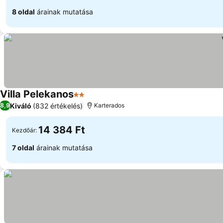
8 oldal
árainak mutatása
Villa Pelekanos
2 Kategória
Kiváló
(832 értékelés)
8,9
Karterados
14 384 Ft
Kezdőár:
7 oldal
árainak mutatása