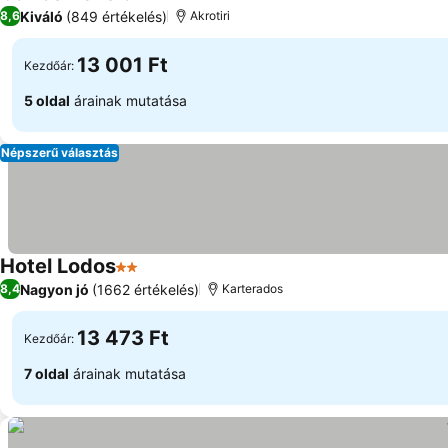
3 Kategória
Kiváló
(849 értékelés)
8,6
Akrotiri
13 001 Ft
Kezdőár:
5 oldal
árainak mutatása
Népszerű választás
Hotel Lodos
2 Kategória
Nagyon jó
(1662 értékelés)
8,4
Karterados
13 473 Ft
Kezdőár:
7 oldal
árainak mutatása