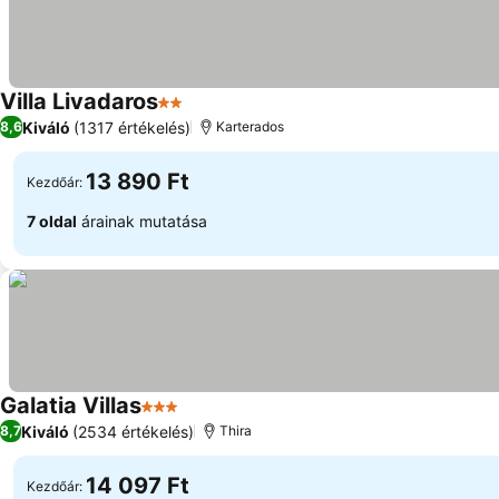
Villa Livadaros
2 Kategória
Kiváló
(1317 értékelés)
8,6
Karterados
13 890 Ft
Kezdőár:
7 oldal
árainak mutatása
Galatia Villas
3 Kategória
Kiváló
(2534 értékelés)
8,7
Thira
14 097 Ft
Kezdőár: