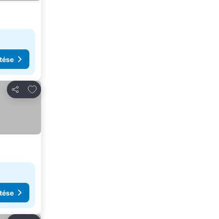
tése
Hozzáadás a kedvencekhez
Megosztás
tése