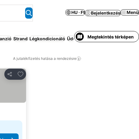
HU · Ft
Menü
Bejelentkezés
Megtekintés térképen
panzió
Strand
Légkondicionáló
Üdülő
Apartmanhotel
Rugalmas 
A jutalékfizetés hatása a rendezésre
Hozzáadás a kedvencekhez
Megosztás