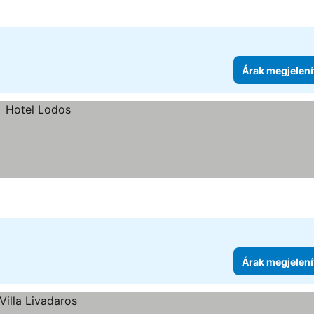
Árak megjelení
Árak megjelení