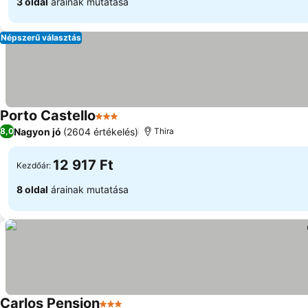
3 oldal
árainak mutatása
Népszerű választás
Porto Castello
3 Kategória
Nagyon jó
(2604 értékelés)
8,0
Thira
12 917 Ft
Kezdőár:
8 oldal
árainak mutatása
Carlos Pension