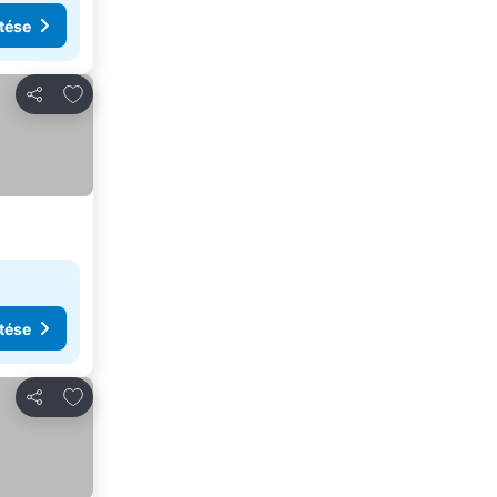
tése
Hozzáadás a kedvencekhez
Megosztás
tése
Hozzáadás a kedvencekhez
Megosztás