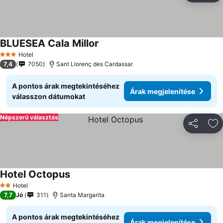
BLUESEA Cala Millor
Hotel
3 Kategória
7,4
7050
Sant Llorenç des Cardassar
A pontos árak megtekintéséhez
Árak megjelenítése
válasszon dátumokat
Népszerű választás
Megosztá
Ho
Hotel Octopus
Hotel
2 Kategória
7,7
Jó
311
Santa Margarita
A pontos árak megtekintéséhez
Árak megjelenítése