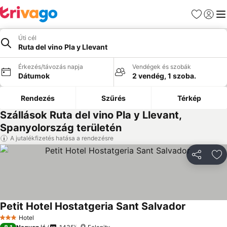
Kedvencek
Bejelen
Me
Úti cél
Ruta del vino Pla y Llevant
Érkezés/távozás napja
Vendégek és szobák
Dátumok
2 vendég, 1 szoba.
Rendezés
Szűrés
Térkép
Szállások Ruta del vino Pla y Llevant,
Spanyolország területén
A jutalékfizetés hatása a rendezésre
Megosztá
Ho
Petit Hotel Hostatgeria Sant Salvador
Hotel
3 Kategória