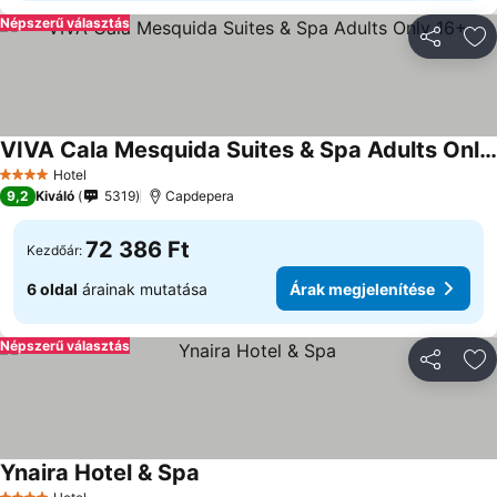
Népszerű választás
Megosztá
Ho
VIVA Cala Mesquida Suites & Spa Adults Only 16+
Hotel
4 Kategória
9,2
Kiváló
5319
Capdepera
72 386 Ft
Kezdőár:
6 oldal
árainak mutatása
Árak megjelenítése
Népszerű választás
Megosztá
Ho
Ynaira Hotel & Spa