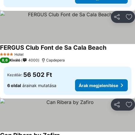
Megosztá
Ho
FERGUS Club Font de Sa Cala Beach
Hotel
4 Kategória
8,6
Kiváló
4000
Capdepera
56 502 Ft
Kezdőár:
6 oldal
árainak mutatása
Árak megjelenítése
Megosztá
Ho