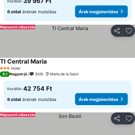
39 967 Ft
Kezdőár:
6 oldal
árainak mutatása
Árak megjelenítése
Népszerű választás
Megosztá
Ho
TI Central Maria
Hotel
3 Kategória
8,1
Nagyon jó
939
Maria de la Salut
42 754 Ft
Kezdőár:
6 oldal
árainak mutatása
Árak megjelenítése
Népszerű választás
Megosztá
Ho