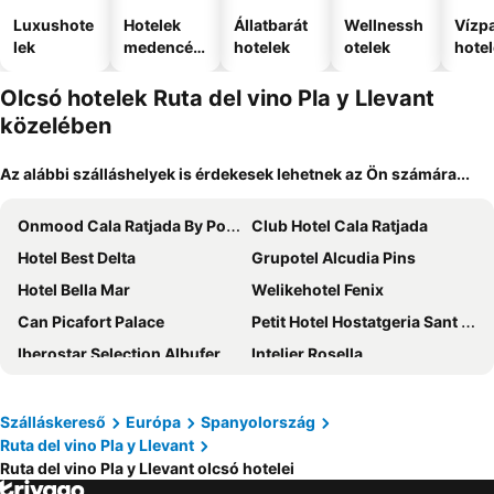
Luxushote
Hotelek
Állatbarát
Wellnessh
Vízpa
lek
medencév
hotelek
otelek
hote
el
Olcsó hotelek Ruta del vino Pla y Llevant
közelében
Az alábbi szálláshelyek is érdekesek lehetnek az Ön számára...
Onmood Cala Ratjada By Portblue Hotels
Club Hotel Cala Ratjada
Hotel Best Delta
Grupotel Alcudia Pins
Hotel Bella Mar
Welikehotel Fenix
Can Picafort Palace
Petit Hotel Hostatgeria Sant Salvador
Iberostar Selection Albufera Park
Intelier Rosella
BLUESEA Cala Millor
Hotel LLITERAS
THB Guya Playa
BJ Apartamentos Club Sa Coma
Szálláskereső
Európa
Spanyolország
Ruta del vino Pla y Llevant
BG Tonga Tower
Hotel Mariant Park
Ruta del vino Pla y Llevant olcsó hotelei
Hotel Octopus
Hotel Castell Dels Hams