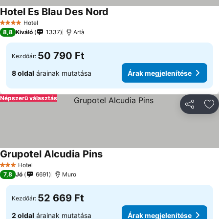
Hotel Es Blau Des Nord
Hotel
4 Kategória
8,8
Kiváló
1337
Artà
50 790 Ft
Kezdőár:
8 oldal
árainak mutatása
Árak megjelenítése
Népszerű választás
Megosztá
Ho
Grupotel Alcudia Pins
Hotel
3 Kategória
7,8
Jó
6691
Muro
52 669 Ft
Kezdőár:
2 oldal
árainak mutatása
Árak megjelenítése