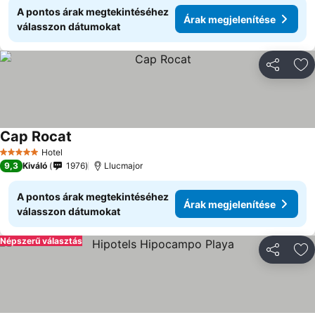
A pontos árak megtekintéséhez
Árak megjelenítése
válasszon dátumokat
Megosztá
Ho
Cap Rocat
Hotel
5 Kategória
9,3
Kiváló
1976
Llucmajor
A pontos árak megtekintéséhez
Árak megjelenítése
válasszon dátumokat
Népszerű választás
Megosztá
Ho