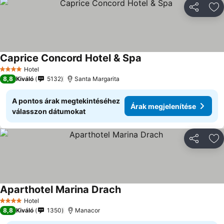
Megosztá
Ho
Caprice Concord Hotel & Spa
Hotel
4 Kategória
8,8
Kiváló
5132
Santa Margarita
A pontos árak megtekintéséhez
Árak megjelenítése
válasszon dátumokat
Megosztá
Ho
Aparthotel Marina Drach
Hotel
4 Kategória
8,8
Kiváló
1350
Manacor