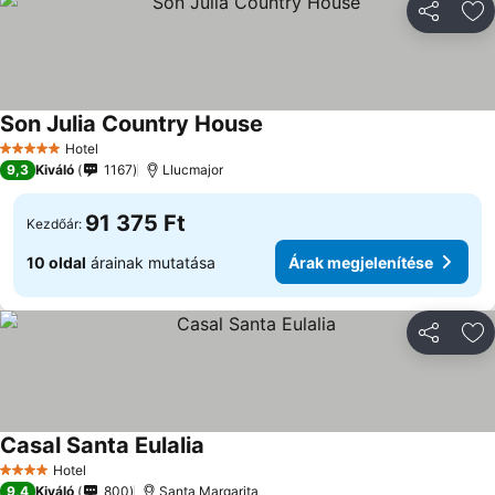
Megosztá
Ho
Son Julia Country House
Hotel
5 Kategória
9,3
Kiváló
1167
Llucmajor
91 375 Ft
Kezdőár:
10 oldal
árainak mutatása
Árak megjelenítése
Megosztá
Ho
Casal Santa Eulalia
Hotel
4 Kategória
9,4
Kiváló
800
Santa Margarita