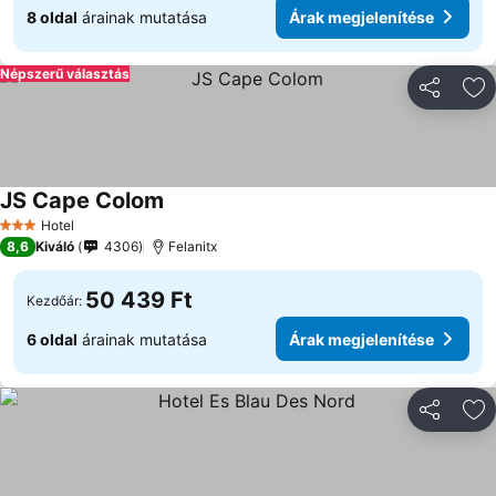
8 oldal
árainak mutatása
Árak megjelenítése
Népszerű választás
Megosztá
Ho
JS Cape Colom
Hotel
3 Kategória
8,6
Kiváló
4306
Felanitx
50 439 Ft
Kezdőár:
6 oldal
árainak mutatása
Árak megjelenítése
Megosztá
Ho