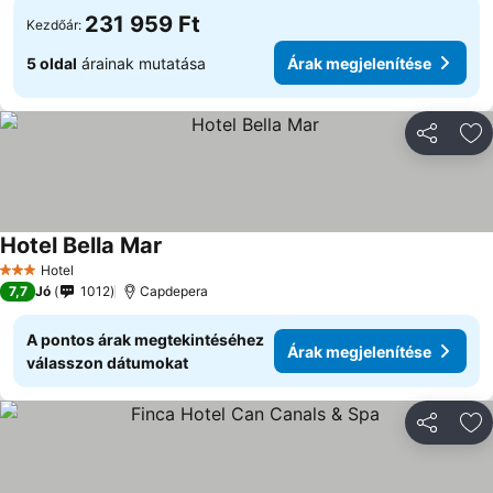
231 959 Ft
Kezdőár:
5 oldal
árainak mutatása
Árak megjelenítése
Megosztá
Ho
Hotel Bella Mar
Hotel
3 Kategória
7,7
Jó
1012
Capdepera
A pontos árak megtekintéséhez
Árak megjelenítése
válasszon dátumokat
Megosztá
Ho