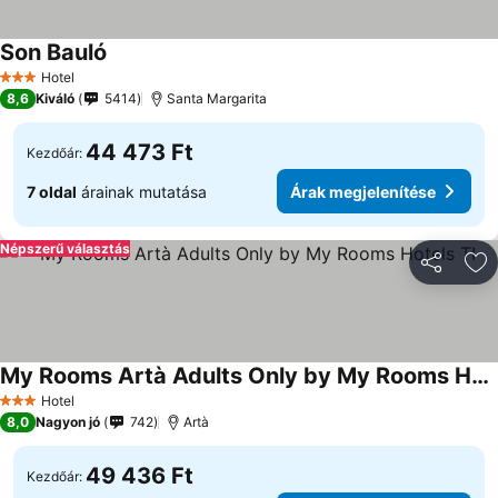
Son Bauló
Hotel
3 Kategória
8,6
Kiváló
5414
Santa Margarita
44 473 Ft
Kezdőár:
7 oldal
árainak mutatása
Árak megjelenítése
Népszerű választás
Megosztá
Ho
My Rooms Artà Adults Only by My Rooms Hotels TI
Hotel
3 Kategória
8,0
Nagyon jó
742
Artà
49 436 Ft
Kezdőár: