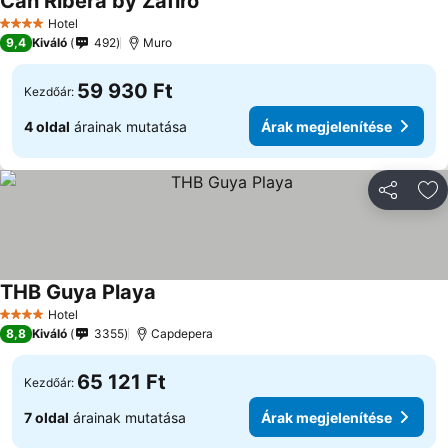
Can Ribera by Zafiro
Hotel
4 Kategória
9,4
Kiváló
492
Muro
59 930 Ft
Kezdőár:
4 oldal
árainak mutatása
Árak megjelenítése
Megosztá
Ho
THB Guya Playa
Hotel
4 Kategória
8,8
Kiváló
3355
Capdepera
65 121 Ft
Kezdőár:
7 oldal
árainak mutatása
Árak megjelenítése