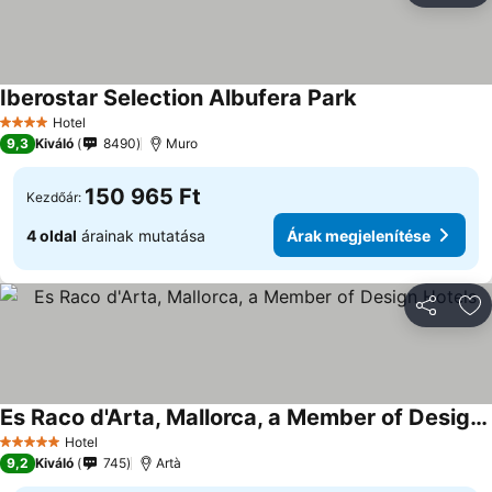
Iberostar Selection Albufera Park
Hotel
4 Kategória
9,3
Kiváló
8490
Muro
150 965 Ft
Kezdőár:
4 oldal
árainak mutatása
Árak megjelenítése
Megosztá
Ho
Es Raco d'Arta, Mallorca, a Member of Design Hotels
Hotel
5 Kategória
9,2
Kiváló
745
Artà