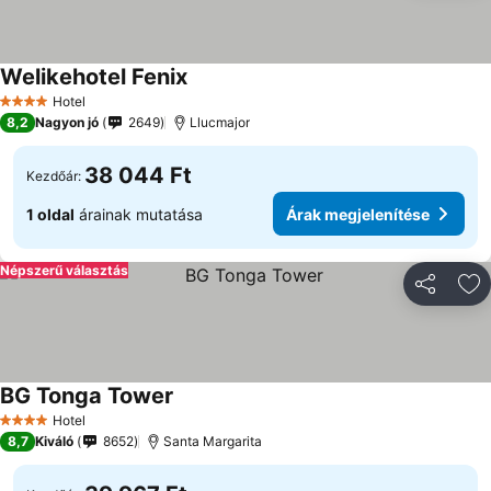
Welikehotel Fenix
Hotel
4 Kategória
8,2
Nagyon jó
2649
Llucmajor
38 044 Ft
Kezdőár:
1 oldal
árainak mutatása
Árak megjelenítése
Népszerű választás
Megosztá
Ho
BG Tonga Tower
Hotel
4 Kategória
8,7
Kiváló
8652
Santa Margarita