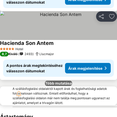
válasszon dátumokat
Megosztá
Ho
Hacienda Son Antem
Hotel
5 Kategória
8,7
Kiváló
2493
Llucmajor
A pontos árak megtekintéséhez
Árak megjelenítése
válasszon dátumokat
Több mutatása
A szállásfoglalási oldalaktól kapott árak és foglalhatósági adatok
folyamatosan változnak. Emiatt előfordulhat, hogy a
szállásfoglalási oldalon már nem találja meg pontosan ugyanazt az
ajánlatot, amelyet a trivagón látott.
Ártartomány