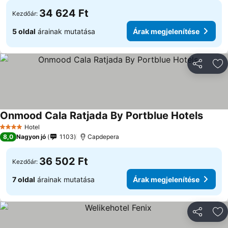
34 624 Ft
Kezdőár:
5 oldal
árainak mutatása
Árak megjelenítése
Megosztá
Ho
Onmood Cala Ratjada By Portblue Hotels
Hotel
4 Kategória
8,0
Nagyon jó
1103
Capdepera
36 502 Ft
Kezdőár:
7 oldal
árainak mutatása
Árak megjelenítése
Megosztá
Ho