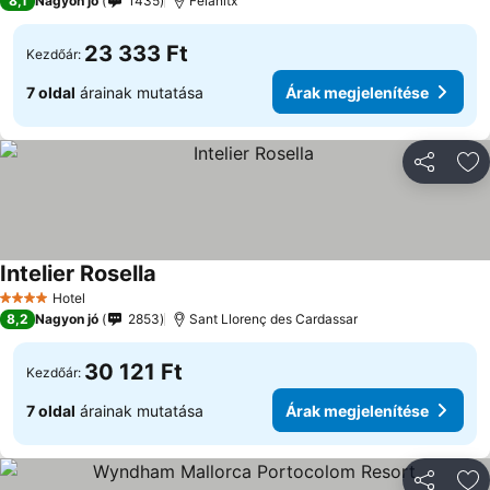
8,1
Nagyon jó
1435
Felanitx
23 333 Ft
Kezdőár:
7 oldal
árainak mutatása
Árak megjelenítése
Megosztá
Ho
Intelier Rosella
Hotel
4 Kategória
8,2
Nagyon jó
2853
Sant Llorenç des Cardassar
30 121 Ft
Kezdőár:
7 oldal
árainak mutatása
Árak megjelenítése