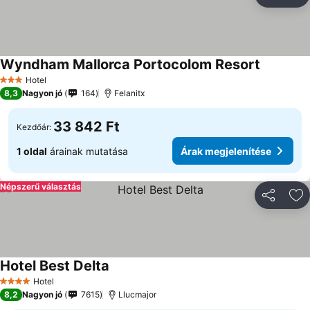
Megosztá
Ho
Wyndham Mallorca Portocolom Resort
Hotel
3 Kategória
8,3
Nagyon jó
164
Felanitx
33 842 Ft
Kezdőár:
1 oldal
árainak mutatása
Árak megjelenítése
Népszerű választás
Megosztá
Ho
Hotel Best Delta
Hotel
4 Kategória
8,2
Nagyon jó
7615
Llucmajor