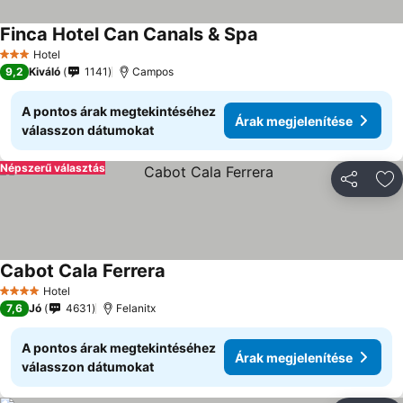
Finca Hotel Can Canals & Spa
Hotel
3 Kategória
9,2
Kiváló
1141
Campos
A pontos árak megtekintéséhez
Árak megjelenítése
válasszon dátumokat
Népszerű választás
Megosztá
Ho
Cabot Cala Ferrera
Hotel
4 Kategória
7,6
Jó
4631
Felanitx
A pontos árak megtekintéséhez
Árak megjelenítése
válasszon dátumokat