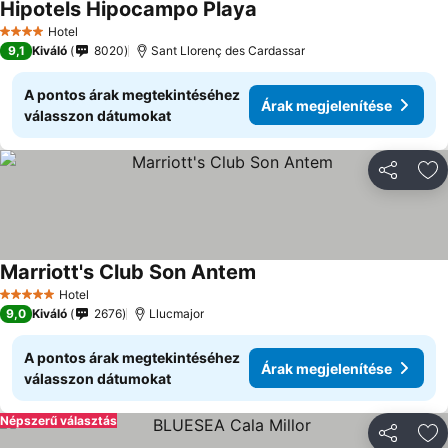
Hipotels Hipocampo Playa
Hotel
4 Kategória
9,1
Kiváló
8020
Sant Llorenç des Cardassar
A pontos árak megtekintéséhez
Árak megjelenítése
válasszon dátumokat
Megosztá
Ho
Marriott's Club Son Antem
Hotel
5 Kategória
9,0
Kiváló
2676
Llucmajor
A pontos árak megtekintéséhez
Árak megjelenítése
válasszon dátumokat
Népszerű választás
Megosztá
Ho