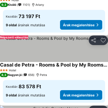
Hotel
4 Kategória
9,3
Kiváló
1101
Ariany
73 197 Ft
Kezdőár:
9 oldal
árainak mutatása
Árak megjelenítése
Népszerű választás
Megosztá
Ho
Casal de Petra - Rooms & Pool by My Rooms Hotels TI
Hotel
3 Kategória
8,3
Nagyon jó
656
Petra
83 578 Ft
Kezdőár:
9 oldal
árainak mutatása
Árak megjelenítése