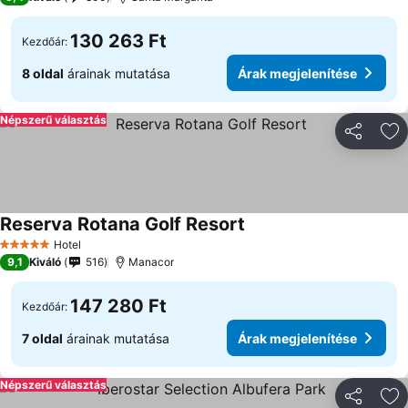
130 263 Ft
Kezdőár:
8 oldal
árainak mutatása
Árak megjelenítése
Népszerű választás
Megosztá
Ho
Reserva Rotana Golf Resort
Hotel
5 Kategória
9,1
Kiváló
516
Manacor
147 280 Ft
Kezdőár:
7 oldal
árainak mutatása
Árak megjelenítése
Népszerű választás
Megosztá
Ho