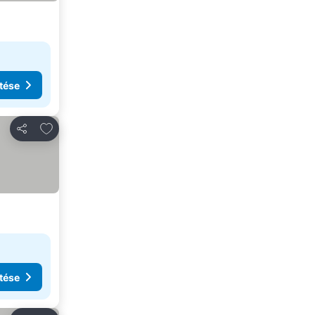
tése
Hozzáadás a kedvencekhez
Megosztás
tése