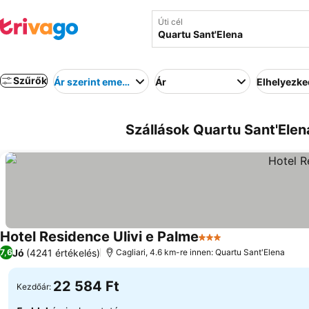
Úti cél
Szűrők
Ár szerint emelkedő
Ár
Elhelyezk
Szállások Quartu Sant'Elen
Hotel Residence Ulivi e Palme
3 Kategória
Jó
(4241 értékelés)
7,6
Cagliari, 4.6 km-re innen: Quartu Sant'Elena
22 584 Ft
Kezdőár: