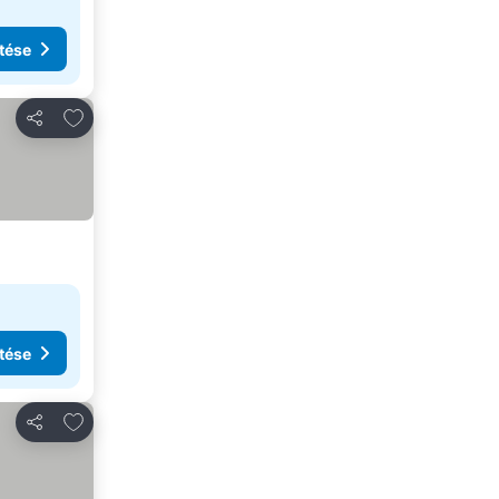
tése
Hozzáadás a kedvencekhez
Megosztás
tése
Hozzáadás a kedvencekhez
Megosztás