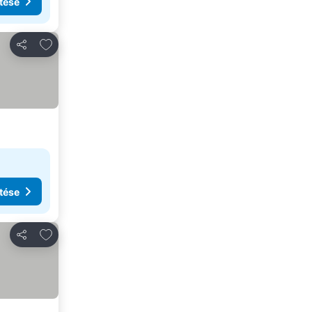
tése
Hozzáadás a kedvencekhez
Megosztás
tése
Hozzáadás a kedvencekhez
Megosztás