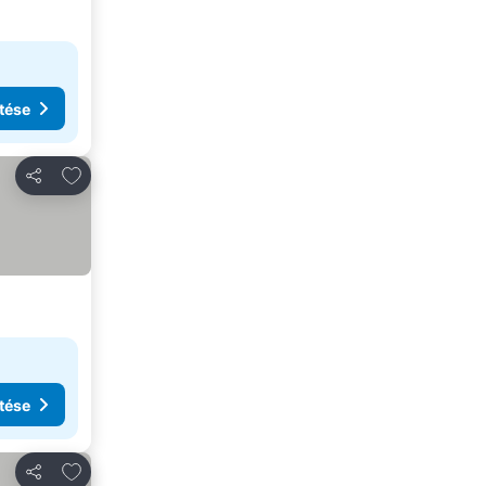
tése
Hozzáadás a kedvencekhez
Megosztás
tése
Hozzáadás a kedvencekhez
Megosztás