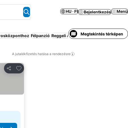
HU · Ft
Menü
Bejelentkezés
Megtekintés térképen
árosközponthoz
Félpanzió
Reggeli az árban
Strand
Kiadó ház/ap
A jutalékfizetés hatása a rendezésre
Hozzáadás a kedvencekhez
Megosztás