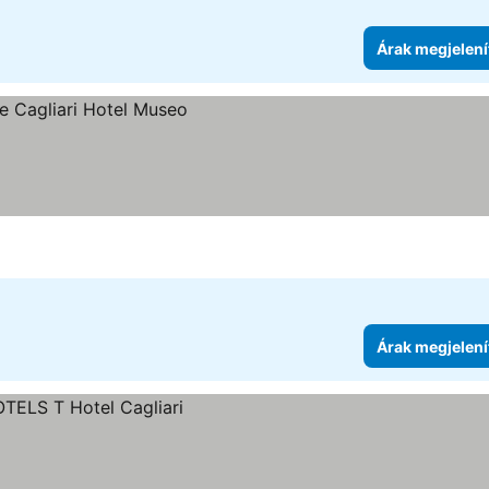
Árak megjelení
Árak megjelení