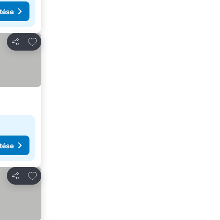
tése
Hozzáadás a kedvencekhez
Megosztás
tése
Hozzáadás a kedvencekhez
Megosztás