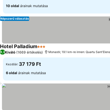
10 oldal
árainak mutatása
Népszerű választás
Hotel Palladium
3 Kategória
Kiváló
(1669 értékelés)
9,3
Monastir, 19.1 km-re innen: Quartu Sant'Elen
37 179 Ft
Kezdőár:
6 oldal
árainak mutatása