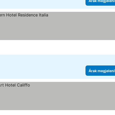
Árak megjelení
Árak megjelení