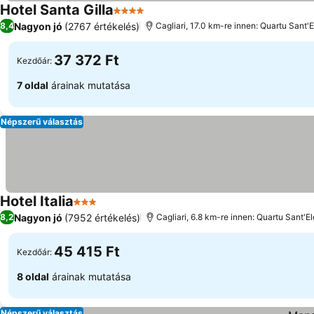
Hotel Santa Gilla
4 Kategória
Nagyon jó
(2767 értékelés)
8,4
Cagliari, 17.0 km-re innen: Quartu Sant'
37 372 Ft
Kezdőár:
7 oldal
árainak mutatása
Népszerű választás
Hotel Italia
3 Kategória
Nagyon jó
(7952 értékelés)
8,2
Cagliari, 6.8 km-re innen: Quartu Sant'E
45 415 Ft
Kezdőár:
8 oldal
árainak mutatása
Népszerű választás