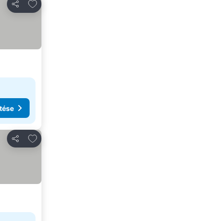
Hozzáadás a kedvencekhez
Megosztás
tése
Hozzáadás a kedvencekhez
Megosztás