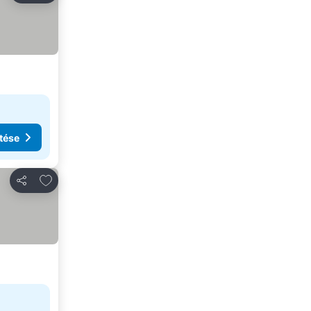
tése
Hozzáadás a kedvencekhez
Megosztás