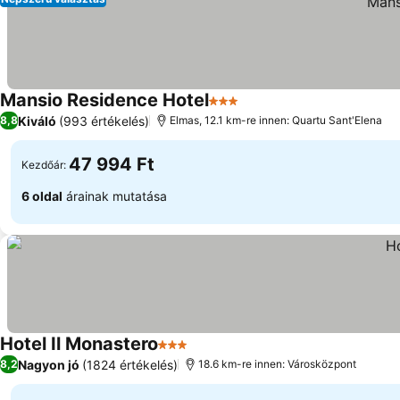
Mansio Residence Hotel
3 Kategória
Kiváló
(993 értékelés)
8,8
Elmas, 12.1 km-re innen: Quartu Sant'Elena
47 994 Ft
Kezdőár:
6 oldal
árainak mutatása
Hotel Il Monastero
3 Kategória
Nagyon jó
(1824 értékelés)
8,2
18.6 km-re innen: Városközpont