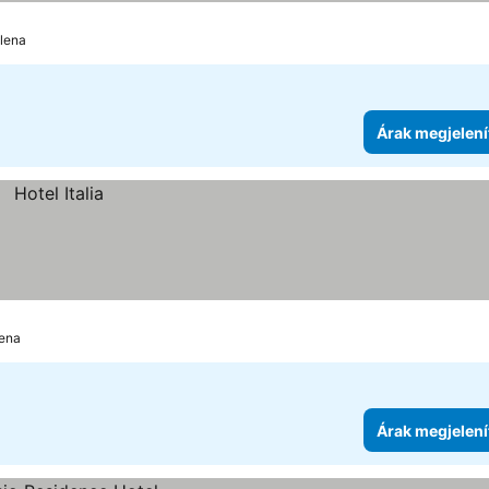
Elena
Árak megjelení
lena
Árak megjelení