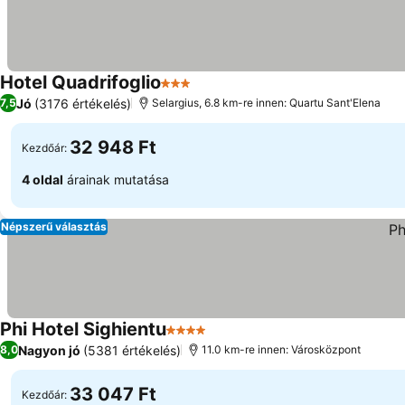
Hotel Quadrifoglio
3 Kategória
Jó
(3176 értékelés)
7,5
Selargius, 6.8 km-re innen: Quartu Sant'Elena
32 948 Ft
Kezdőár:
4 oldal
árainak mutatása
Népszerű választás
Phi Hotel Sighientu
4 Kategória
Nagyon jó
(5381 értékelés)
8,0
11.0 km-re innen: Városközpont
33 047 Ft
Kezdőár: