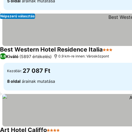
5 oldal
árainak mutatása
Népszerű választás
Best Western Hotel Residence Italia
3 Kategória
Kiváló
(5897 értékelés)
8,6
0.9 km-re innen: Városközpont
27 087 Ft
Kezdőár:
8 oldal
árainak mutatása
Art Hotel Califfo