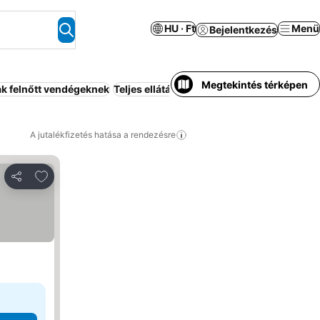
HU · Ft
Menü
Bejelentkezés
Megtekintés térképen
k felnőtt vendégeknek
Teljes ellátás
Medence
Reggeli az árban
A jutalékfizetés hatása a rendezésre
Hozzáadás a kedvencekhez
Megosztás