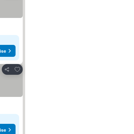
ése
Hozzáadás a kedvencekhez
Megosztás
ése