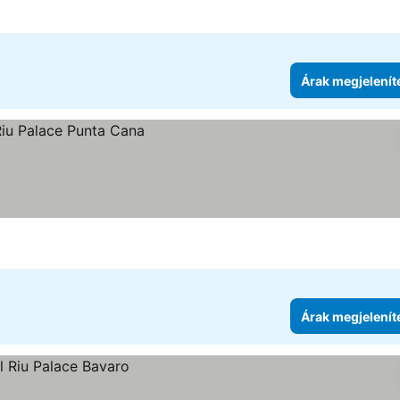
Árak megjelenít
tése
Árak megjelenít