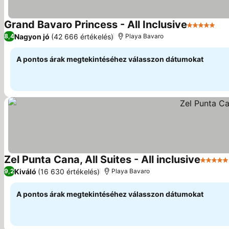
Grand Bavaro Princess - All Inclusive
5 Kategóri
Ára
Nagyon jó
(42 666 értékelés)
8,4
Playa Bavaro
A pontos árak megtekintéséhez válasszon dátumokat
Zel Punta Cana, All Suites - All inclusive
5 Kateg
Kiváló
(16 630 értékelés)
9,2
Playa Bavaro
A pontos árak megtekintéséhez válasszon dátumokat