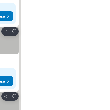
ése
Hozzáadás a kedvencekhez
Megosztás
ése
Hozzáadás a kedvencekhez
Megosztás