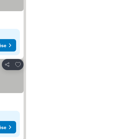
ése
Hozzáadás a kedvencekhez
Megosztás
ése