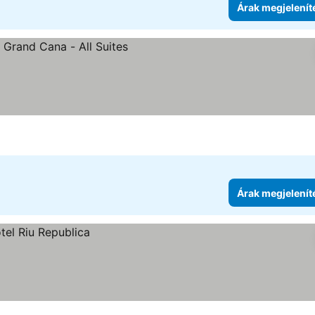
Árak megjelenít
egjelenítése
Árak megjelenít