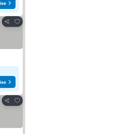
ése
Hozzáadás a kedvencekhez
Megosztás
ése
Hozzáadás a kedvencekhez
Megosztás