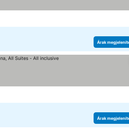
a
k megjelenítése
Árak megjelenít
ória
Árak megjelenítése
Árak megjelenít