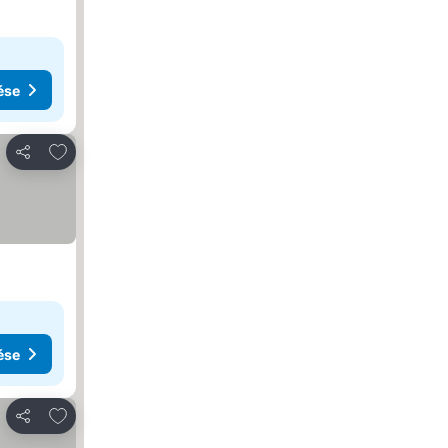
ése
Hozzáadás a kedvencekhez
Megosztás
ése
Hozzáadás a kedvencekhez
Megosztás