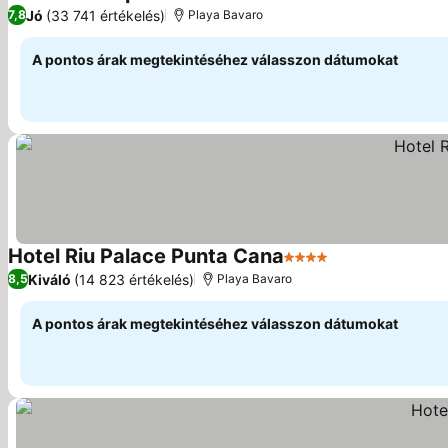
4 Kategória
Árak megjelenítése
Jó
(33 741 értékelés)
7,8
Playa Bavaro
A pontos árak megtekintéséhez válasszon dátumokat
Hotel Riu Palace Punta Cana
4 Kategória
Árak megjelení
Kiváló
(14 823 értékelés)
8,5
Playa Bavaro
A pontos árak megtekintéséhez válasszon dátumokat