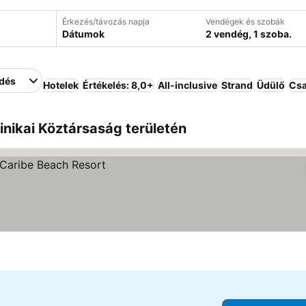
Érkezés/távozás napja
Vendégek és szobák
Dátumok
2 vendég, 1 szoba.
edés
Hotelek
Értékelés: 8,0+
All-inclusive
Strand
Üdülő
Csa
nikai Köztársaság területén
ése