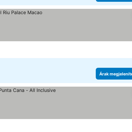
Árak megjelenít
 megjelenítése