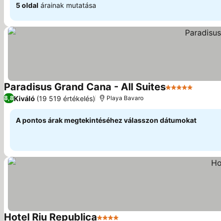
5 oldal
árainak mutatása
Paradisus Grand Cana - All Suites
5 Kategória
Árak m
Kiváló
(19 519 értékelés)
8,8
Playa Bavaro
A pontos árak megtekintéséhez válasszon dátumokat
Hotel Riu Republica