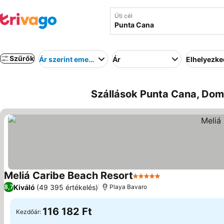
Úti cél
Szűrők
Ár szerint emelkedő
Ár
Elhelyezk
Szállások Punta Cana, Domi
Meliá Caribe Beach Resort
5 Kategória
Árak megjelenít
Kiváló
(49 395 értékelés)
8,7
Playa Bavaro
116 182 Ft
Kezdőár: