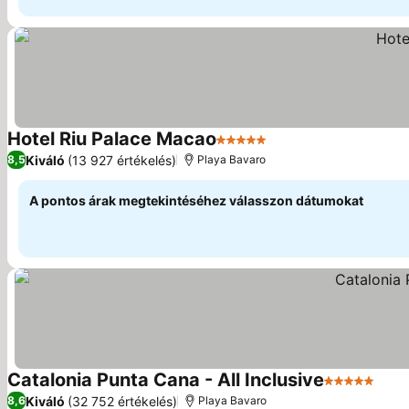
Hotel Riu Palace Macao
5 Kategória
Árak megjelenítése
Kiváló
(13 927 értékelés)
8,5
Playa Bavaro
A pontos árak megtekintéséhez válasszon dátumokat
Catalonia Punta Cana - All Inclusive
5 Kategória
Árak
Kiváló
(32 752 értékelés)
8,6
Playa Bavaro