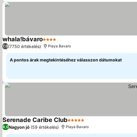
whala!bávaro
4 Kategória
Árak megjelenítése
(7750 értékelés)
7,0
Playa Bavaro
A pontos árak megtekintéséhez válasszon dátumokat
Serenade Caribe Club
5 Kategória
Árak megjelenítése
Nagyon jó
(59 értékelés)
8,0
Playa Bavaro