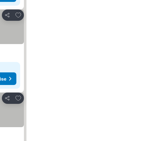
Hozzáadás a kedvencekhez
Megosztás
ése
Hozzáadás a kedvencekhez
Megosztás