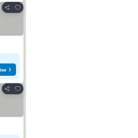
Hozzáadás a kedvencekhez
Megosztás
ése
Hozzáadás a kedvencekhez
Megosztás