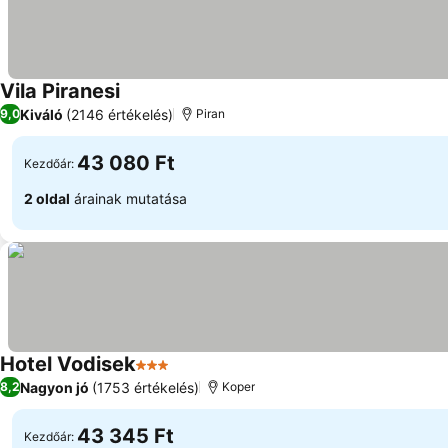
Vila Piranesi
Kiváló
(2146 értékelés)
9,0
Piran
43 080 Ft
Kezdőár:
2 oldal
árainak mutatása
Hotel Vodisek
3 Kategória
Nagyon jó
(1753 értékelés)
8,2
Koper
43 345 Ft
Kezdőár: