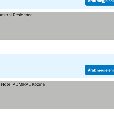
Árak megjelení
Árak megjelení