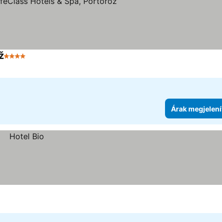
ž
4 Kategória
Árak megjelení