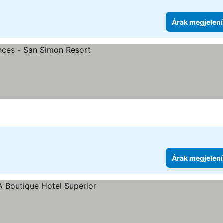
Árak megjelení
Árak megjelení