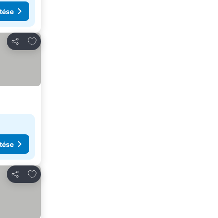
tése
Hozzáadás a kedvencekhez
Megosztás
tése
Hozzáadás a kedvencekhez
Megosztás