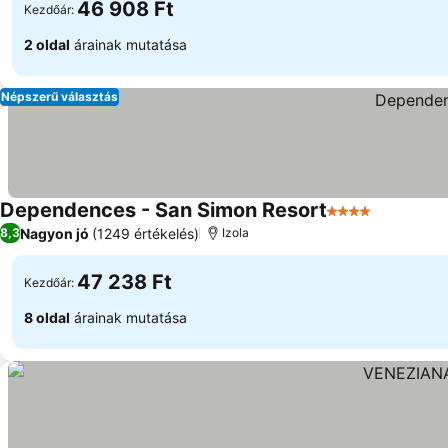
46 908 Ft
Kezdőár:
2 oldal
árainak mutatása
Népszerű választás
Dependences - San Simon Resort
4 Kategória
Nagyon jó
(1249 értékelés)
8,3
Izola
47 238 Ft
Kezdőár:
8 oldal
árainak mutatása