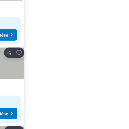
tése
Hozzáadás a kedvencekhez
Megosztás
tése