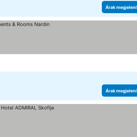
Árak megjelení
Árak megjelení