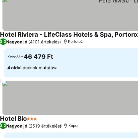
Hotel Riviera - LifeClass Hotels & Spa, Portoro
Nagyon jó
(4101 értékelés)
8,3
Portorož
46 479 Ft
Kezdőár:
4 oldal
árainak mutatása
Hotel Bio
3 Kategória
Nagyon jó
(2519 értékelés)
8,2
Koper