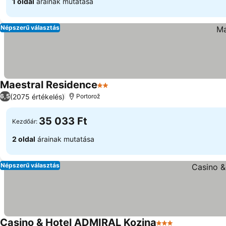
1 oldal
árainak mutatása
Népszerű választás
Maestral Residence
2 Kategória
(2075 értékelés)
6,5
Portorož
35 033 Ft
Kezdőár:
2 oldal
árainak mutatása
Népszerű választás
Casino & Hotel ADMIRAL Kozina