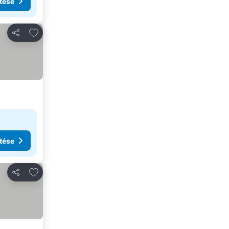
tése
Hozzáadás a kedvencekhez
Megosztás
tése
Hozzáadás a kedvencekhez
Megosztás