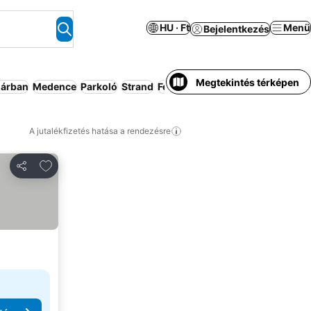
HU · Ft
Menü
Bejelentkezés
Megtekintés térképen
 árban
Medence
Parkoló
Strand
Félpanzió
Apartmanhotel
A jutalékfizetés hatása a rendezésre
Hozzáadás a kedvencekhez
Megosztás