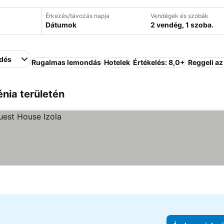
Érkezés/távozás napja
Vendégek és szobák
Dátumok
2 vendég, 1 szoba.
edés
Rugalmas lemondás
Hotelek
Értékelés: 8,0+
Reggeli az
énia területén