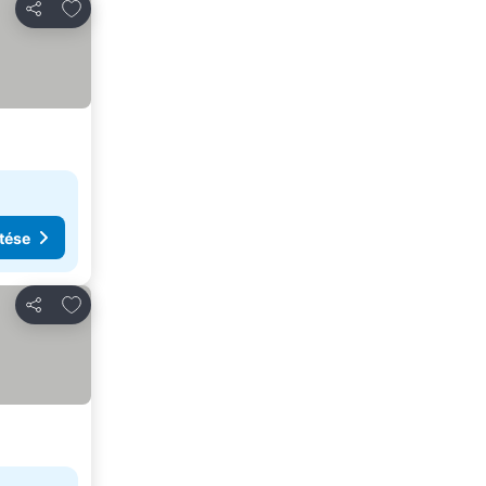
Hozzáadás a kedvencekhez
Megosztás
tése
Hozzáadás a kedvencekhez
Megosztás