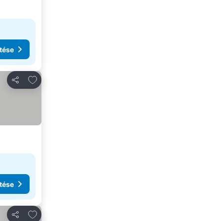
tése
Hozzáadás a kedvencekhez
Megosztás
tése
Hozzáadás a kedvencekhez
Megosztás