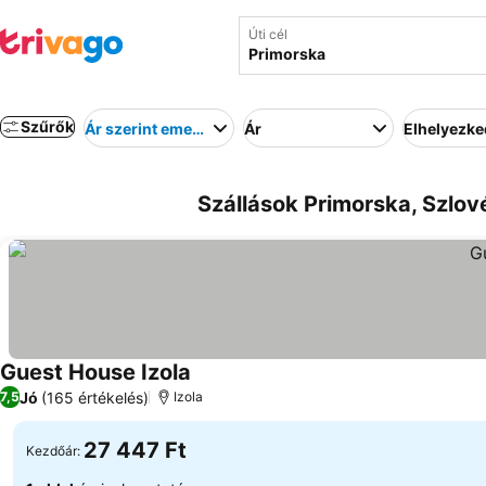
Úti cél
Szűrők
Ár szerint emelkedő
Ár
Elhelyezk
Szállások Primorska, Szlov
Guest House Izola
Jó
(165 értékelés)
7,5
Izola
27 447 Ft
Kezdőár: