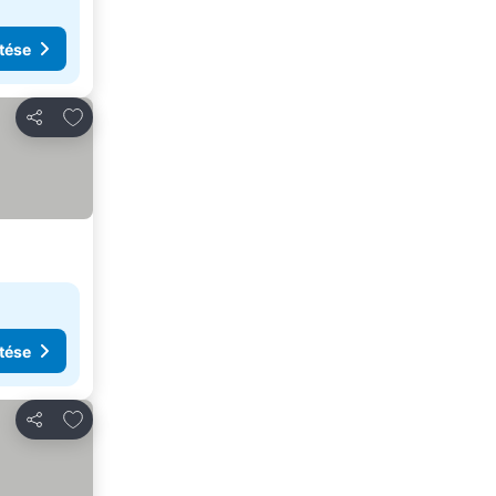
tése
Hozzáadás a kedvencekhez
Megosztás
tése
Hozzáadás a kedvencekhez
Megosztás