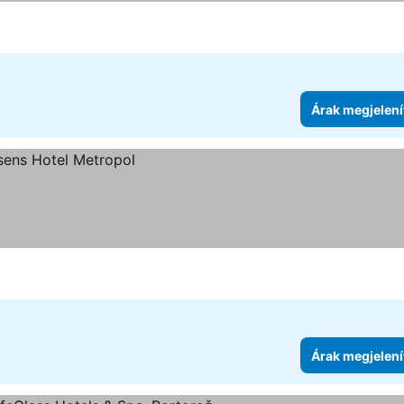
Árak megjelení
Árak megjelení