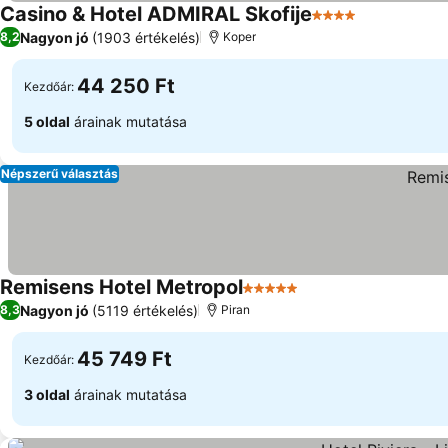
Casino & Hotel ADMIRAL Skofije
4 Kategória
Nagyon jó
(1903 értékelés)
8,2
Koper
44 250 Ft
Kezdőár:
5 oldal
árainak mutatása
Népszerű választás
Remisens Hotel Metropol
5 Kategória
Nagyon jó
(5119 értékelés)
8,3
Piran
45 749 Ft
Kezdőár:
3 oldal
árainak mutatása