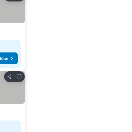
tése
Hozzáadás a kedvencekhez
Megosztás