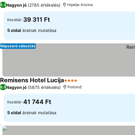
3 Kategória
Nagyon jó
(2785 értékelés)
8,3
Hrpelje-Kozina
39 311 Ft
Kezdőár:
5 oldal
árainak mutatása
Népszerű választás
Remisens Hotel Lucija
4 Kategória
Nagyon jó
(5875 értékelés)
8,0
Portorož
41 744 Ft
Kezdőár:
5 oldal
árainak mutatása