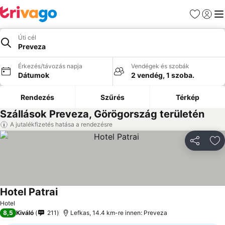
Kedvencek
Bejelen
Me
Úti cél
Preveza
Érkezés/távozás napja
Vendégek és szobák
Dátumok
2 vendég, 1 szoba.
Rendezés
Szűrés
Térkép
Szállások Preveza, Görögország területén
A jutalékfizetés hatása a rendezésre
Megosztá
Ho
Hotel Patrai
Hotel
8,5
Kiváló
211
Lefkas, 14.4 km-re innen: Preveza