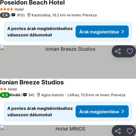
Poseidon Beach Hotel
Hotel
4 Kategória
7,4
910
Kastrosikia, 16.2 km-re innen: Preveza
A pontos árak megtekintéséhez
Árak megjelenítése
válasszon dátumokat
Megosztá
Ho
Ionian Breeze Studios
Hotel
2 Kategória
8,5
Kiváló
94
Agios Ioannis - Lefkas, 15.6 km-re innen: Preveza
A pontos árak megtekintéséhez
Árak megjelenítése
válasszon dátumokat
Megosztá
Ho