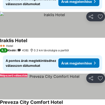
Árak megjelenítése
válasszon dátumokat
Megosztá
Ho
Iraklis Hotel
Hotel
2 Kategória
9,3
Kiváló
438
0.3 km távolságra a parttól
A pontos árak megtekintéséhez
Árak megjelenítése
válasszon dátumokat
Népszerű választás
Megosztá
Ho
Preveza City Comfort Hotel