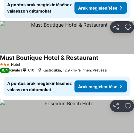
A pontos árak megtekintéséhez
Árak megjelenítése
válasszon dátumokat
Megosztá
Ho
Must Boutique Hotel & Restaurant
Hotel
3 Kategória
9,4
Kiváló
610
Kastrosikia, 12.9 km-re innen: Preveza
A pontos árak megtekintéséhez
Árak megjelenítése
válasszon dátumokat
Megosztá
Ho