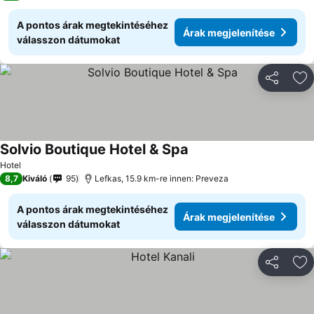
A pontos árak megtekintéséhez
Árak megjelenítése
válasszon dátumokat
Megosztá
Ho
Solvio Boutique Hotel & Spa
Hotel
8,7
Kiváló
95
Lefkas, 15.9 km-re innen: Preveza
A pontos árak megtekintéséhez
Árak megjelenítése
válasszon dátumokat
Megosztá
Ho