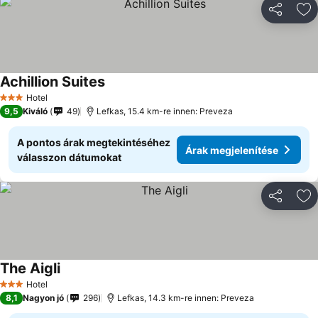
Megosztá
Ho
Achillion Suites
Hotel
3 Kategória
9,5
Kiváló
49
Lefkas, 15.4 km-re innen: Preveza
A pontos árak megtekintéséhez
Árak megjelenítése
válasszon dátumokat
Megosztá
Ho
The Aigli
Hotel
3 Kategória
8,1
Nagyon jó
296
Lefkas, 14.3 km-re innen: Preveza