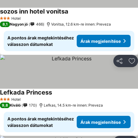
sozos inn hotel vonitsa
Hotel
3 Kategória
8,1
Nagyon jó
466
Vonitsa, 12.6 km-re innen: Preveza
A pontos árak megtekintéséhez
Árak megjelenítése
válasszon dátumokat
Megosztá
Ho
Lefkada Princess
Hotel
3 Kategória
9,8
Kiváló
170
Lefkas, 14.5 km-re innen: Preveza
A pontos árak megtekintéséhez
Árak megjelenítése
válasszon dátumokat