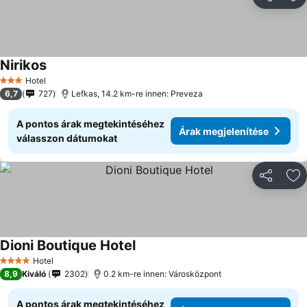
Megosztá
Ho
Nirikos
Hotel
3 Kategória
6,7
727
Lefkas, 14.2 km-re innen: Preveza
A pontos árak megtekintéséhez
Árak megjelenítése
válasszon dátumokat
Megosztá
Ho
Dioni Boutique Hotel
Hotel
4 Kategória
8,9
Kiváló
2302
0.2 km-re innen: Városközpont
A pontos árak megtekintéséhez