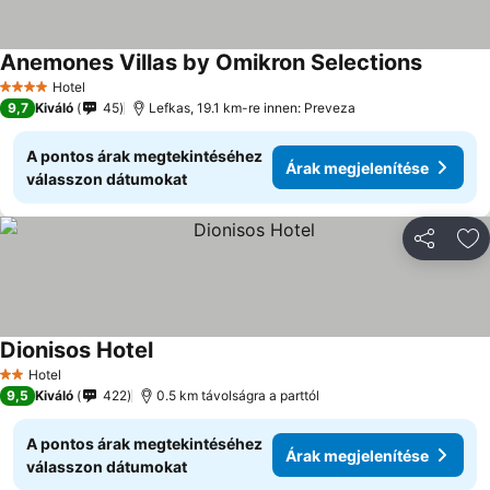
Anemones Villas by Omikron Selections
Hotel
4 Kategória
9,7
Kiváló
45
Lefkas, 19.1 km-re innen: Preveza
A pontos árak megtekintéséhez
Árak megjelenítése
válasszon dátumokat
Megosztá
Ho
Dionisos Hotel
Hotel
2 Kategória
9,5
Kiváló
422
0.5 km távolságra a parttól
A pontos árak megtekintéséhez
Árak megjelenítése
válasszon dátumokat