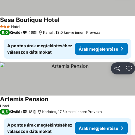
Sesa Boutique Hotel
Hotel
3 Kategória
9,0
Kiváló
468
Kanali, 13.0 km-re innen: Preveza
A pontos árak megtekintéséhez
Árak megjelenítése
válasszon dátumokat
Megosztá
Ho
Artemis Pension
Hotel
8,5
Kiváló
181
Kariotes, 17.5 km-re innen: Preveza
A pontos árak megtekintéséhez
Árak megjelenítése
válasszon dátumokat