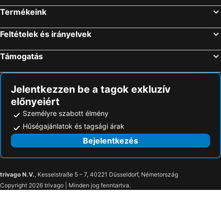
Lefkadios Hern Studios
Semiramis
Termékeink
Kalivakia View
Anemones Villas by Omikron Selections
Feltételek és irányelvek
Ocean Hotel Resort
Avra Hotel
Studios Prodromidis Πρεβεζα
Iliana
Támogatás
The Captain's House Boutique Hotel
Vrachos Beach
Nostos Mare
Hotel Kanali
Jelentkezzen be a tagok exkluzív
Must Boutique Hotel & Restaurant
Sirius
előnyeiért
Ionian White Villas Lefkada
Golden Beach Preveza
Személyre szabott élmény
Poseidon Beach Hotel
Mira Resort Maisonettes
Hűségajánlatok és tagsági árak
Balver Luxury Apartments
Bejelentkezés
trivago N.V.
, Kesselstraße 5 – 7, 40221 Düsseldorf, Németország
Copyright 2026 trivago | Minden jog fenntartva.