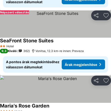
válasszon dátumokat
Népszerű választás
Megosztá
Ho
SeaFront Stone Suites
Hotel
2 Kategória
9,3
Kiváló
362
Vonitsa, 12.3 km-re innen: Preveza
A pontos árak megtekintéséhez
Árak megjelenítése
válasszon dátumokat
Megosztá
Ho
Maria's Rose Garden