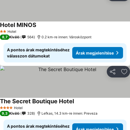
Hotel MINOS
Hotel
2 Kategória
8,7
Kiváló
564
0.2 km-re innen: Városközpont
A pontos árak megtekintéséhez
Árak megjelenítése
válasszon dátumokat
Megosztá
Ho
The Secret Boutique Hotel
Hotel
4 Kategória
9,3
Kiváló
328
Lefkas, 14.3 km-re innen: Preveza
A pontos árak megtekintéséhez
Árak megjelenítése