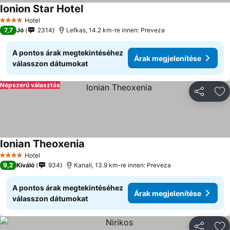
Ionion Star Hotel
Hotel
4 Kategória
7,7
Jó
2314
Lefkas, 14.2 km-re innen: Preveza
A pontos árak megtekintéséhez
Árak megjelenítése
válasszon dátumokat
Népszerű választás
Megosztá
Ho
Ionian Theoxenia
Hotel
4 Kategória
9,2
Kiváló
934
Kanali, 13.9 km-re innen: Preveza
A pontos árak megtekintéséhez
Árak megjelenítése
válasszon dátumokat