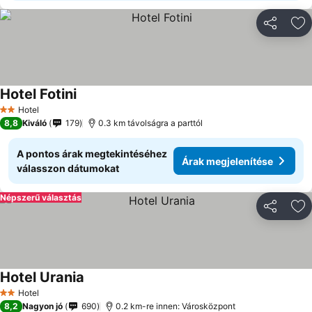
Megosztá
Ho
Hotel Fotini
Hotel
2 Kategória
8,8
Kiváló
179
0.3 km távolságra a parttól
A pontos árak megtekintéséhez
Árak megjelenítése
válasszon dátumokat
Népszerű választás
Megosztá
Ho
Hotel Urania
Hotel
2 Kategória
8,2
Nagyon jó
690
0.2 km-re innen: Városközpont