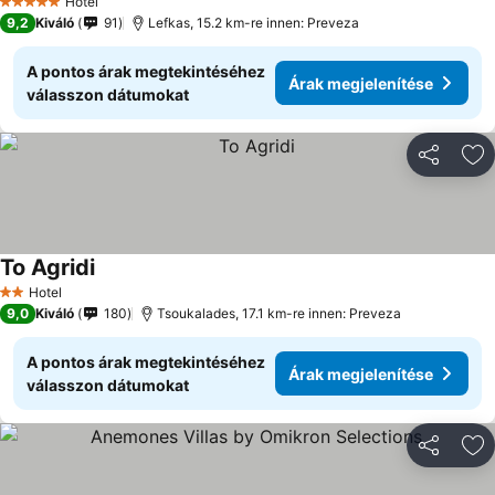
Hotel
5 Kategória
9,2
Kiváló
91
Lefkas, 15.2 km-re innen: Preveza
A pontos árak megtekintéséhez
Árak megjelenítése
válasszon dátumokat
Megosztá
Ho
To Agridi
Hotel
2 Kategória
9,0
Kiváló
180
Tsoukalades, 17.1 km-re innen: Preveza
A pontos árak megtekintéséhez
Árak megjelenítése
válasszon dátumokat
Megosztá
Ho