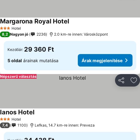
Margarona Royal Hotel
Hotel
3 Kategória
8,2
Nagyon jó
2236
2.0 km-re innen: Városközpont
29 360 Ft
Kezdőár:
5 oldal
árainak mutatása
Árak megjelenítése
Népszerű választás
Megosztá
Ho
Ianos Hotel
Hotel
3 Kategória
7,4
1100
Lefkas, 14.7 km-re innen: Preveza