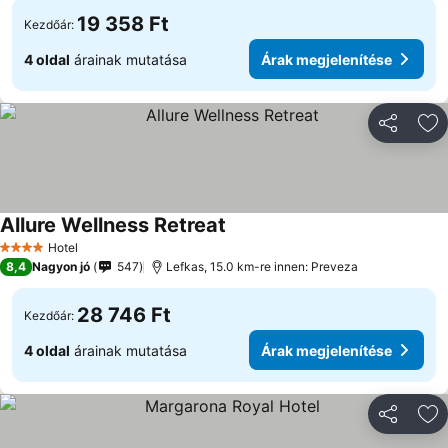
19 358 Ft
Kezdőár:
4 oldal
árainak mutatása
Árak megjelenítése
Megosztá
Ho
Allure Wellness Retreat
Hotel
4 Kategória
8,4
Nagyon jó
547
Lefkas, 15.0 km-re innen: Preveza
28 746 Ft
Kezdőár:
4 oldal
árainak mutatása
Árak megjelenítése
Megosztá
Ho