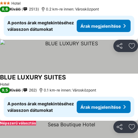
Hotel
3 Kategória
8,6
Kiváló
2513
0.2 km-re innen: Városközpont
A pontos árak megtekintéséhez
Árak megjelenítése
válasszon dátumokat
Megosztá
Ho
BLUE LUXURY SUITES
Hotel
9,5
Kiváló
262
0.1 km-re innen: Városközpont
A pontos árak megtekintéséhez
Árak megjelenítése
válasszon dátumokat
Népszerű választás
Megosztá
Ho