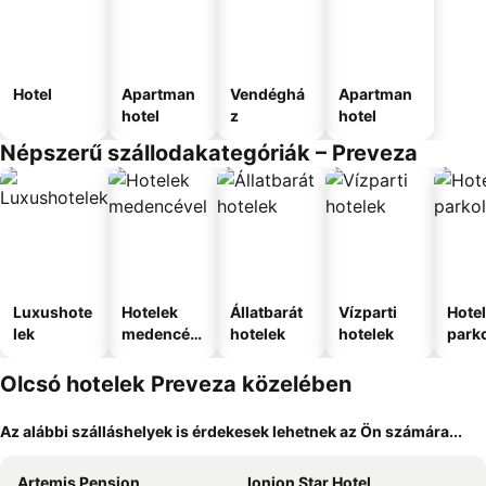
Hotel
Apartman
Vendéghá
Apartman
hotel
z
hotel
Népszerű szállodakategóriák – Preveza
Luxushote
Hotelek
Állatbarát
Vízparti
Hote
lek
medencév
hotelek
hotelek
park
el
Olcsó hotelek Preveza közelében
Az alábbi szálláshelyek is érdekesek lehetnek az Ön számára...
Artemis Pension
Ionion Star Hotel