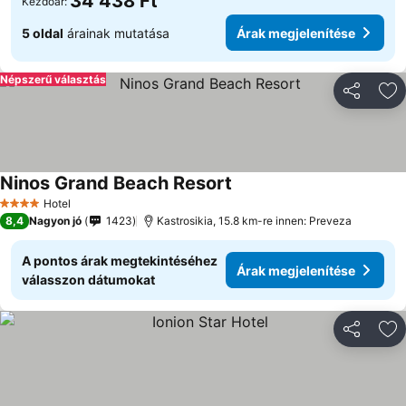
34 438 Ft
Kezdőár:
5 oldal
árainak mutatása
Árak megjelenítése
Népszerű választás
Megosztá
Ho
Ninos Grand Beach Resort
Hotel
4 Kategória
8,4
Nagyon jó
1423
Kastrosikia, 15.8 km-re innen: Preveza
A pontos árak megtekintéséhez
Árak megjelenítése
válasszon dátumokat
Megosztá
Ho