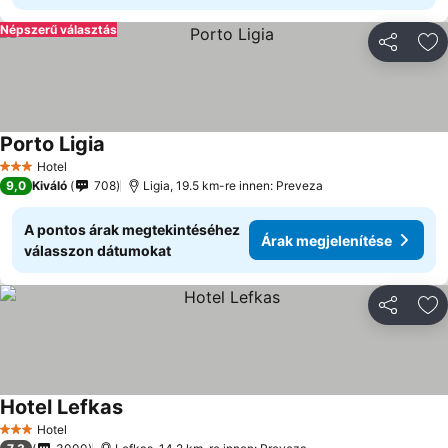
Népszerű választás
Megosztá
Ho
Porto Ligia
Hotel
3 Kategória
9,0
Kiváló
708
Ligia, 19.5 km-re innen: Preveza
A pontos árak megtekintéséhez
Árak megjelenítése
válasszon dátumokat
Megosztá
Ho
Hotel Lefkas
Hotel
3 Kategória