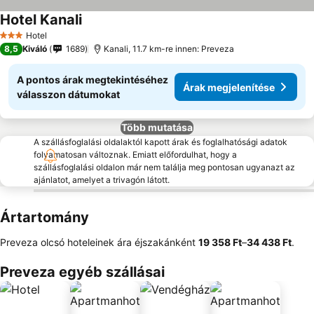
Hotel Kanali
Hotel
3 Kategória
8,5
Kiváló
1689
Kanali, 11.7 km-re innen: Preveza
A pontos árak megtekintéséhez
Árak megjelenítése
válasszon dátumokat
Több mutatása
A szállásfoglalási oldalaktól kapott árak és foglalhatósági adatok
folyamatosan változnak. Emiatt előfordulhat, hogy a
szállásfoglalási oldalon már nem találja meg pontosan ugyanazt az
ajánlatot, amelyet a trivagón látott.
Ártartomány
Preveza olcsó hoteleinek ára éjszakánként
‎19 358 Ft
–
‎34 438 Ft
.
Preveza egyéb szállásai