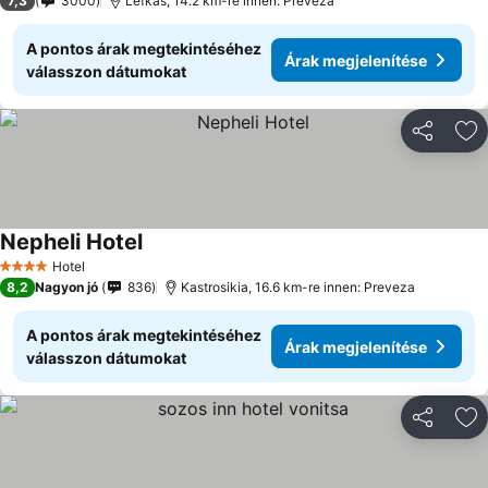
7,3
3000
Lefkas, 14.2 km-re innen: Preveza
A pontos árak megtekintéséhez
Árak megjelenítése
válasszon dátumokat
Megosztá
Ho
Nepheli Hotel
Hotel
4 Kategória
8,2
Nagyon jó
836
Kastrosikia, 16.6 km-re innen: Preveza
A pontos árak megtekintéséhez
Árak megjelenítése
válasszon dátumokat
Megosztá
Ho