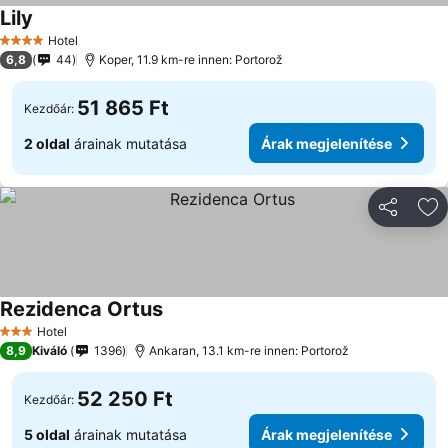
Lily
Hotel
4 Kategória
6,8
44
Koper, 11.9 km-re innen: Portorož
51 865 Ft
Kezdőár:
2 oldal
árainak mutatása
Árak megjelenítése
Megosztá
Ho
Rezidenca Ortus
Hotel
3 Kategória
8,9
Kiváló
1396
Ankaran, 13.1 km-re innen: Portorož
52 250 Ft
Kezdőár:
5 oldal
árainak mutatása
Árak megjelenítése