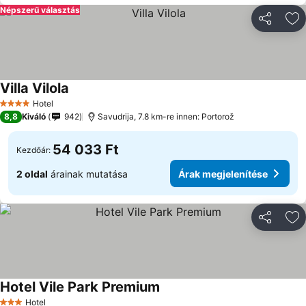
Népszerű választás
Megosztá
Ho
Villa Vilola
Hotel
4 Kategória
8,8
Kiváló
942
Savudrija, 7.8 km-re innen: Portorož
54 033 Ft
Kezdőár:
2 oldal
árainak mutatása
Árak megjelenítése
Megosztá
Ho
Hotel Vile Park Premium
Hotel