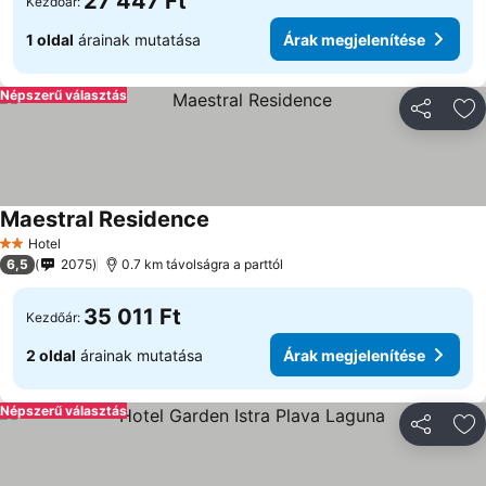
27 447 Ft
Kezdőár:
1 oldal
árainak mutatása
Árak megjelenítése
Népszerű választás
Megosztá
Ho
Maestral Residence
Hotel
2 Kategória
6,5
2075
0.7 km távolságra a parttól
35 011 Ft
Kezdőár:
2 oldal
árainak mutatása
Árak megjelenítése
Népszerű választás
Megosztá
Ho