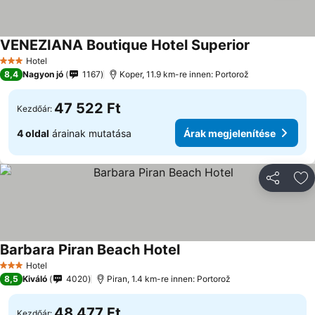
VENEZIANA Boutique Hotel Superior
Hotel
3 Kategória
8,4
Nagyon jó
1167
Koper, 11.9 km-re innen: Portorož
47 522 Ft
Kezdőár:
4 oldal
árainak mutatása
Árak megjelenítése
Megosztá
Ho
Barbara Piran Beach Hotel
Hotel
3 Kategória
8,5
Kiváló
4020
Piran, 1.4 km-re innen: Portorož
48 477 Ft
Kezdőár: