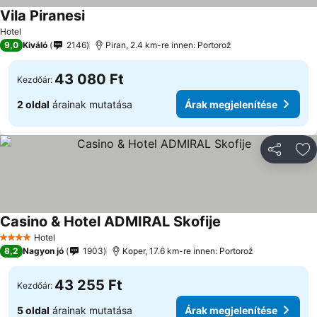
Vila Piranesi
Hotel
9,0
Kiváló
2146
Piran, 2.4 km-re innen: Portorož
43 080 Ft
Kezdőár:
2 oldal
árainak mutatása
Árak megjelenítése
Megosztá
Ho
Casino & Hotel ADMIRAL Skofije
Hotel
4 Kategória
8,2
Nagyon jó
1903
Koper, 17.6 km-re innen: Portorož
43 255 Ft
Kezdőár:
5 oldal
árainak mutatása
Árak megjelenítése