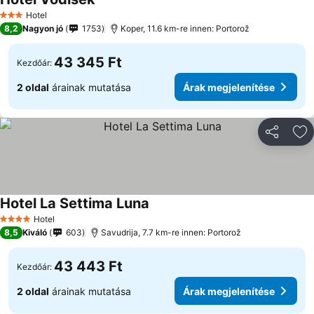
Hotel
3 Kategória
8,2
Nagyon jó
1753
Koper, 11.6 km-re innen: Portorož
43 345 Ft
Kezdőár:
2 oldal
árainak mutatása
Árak megjelenítése
Megosztá
Ho
Hotel La Settima Luna
Hotel
4 Kategória
8,5
Kiváló
603
Savudrija, 7.7 km-re innen: Portorož
43 443 Ft
Kezdőár:
2 oldal
árainak mutatása
Árak megjelenítése