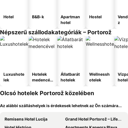
Hotel
B&B-k
Apartman
Hostel
Vend
hotel
z
Népszerű szállodakategóriák – Portorož
Luxushote
Hotelek
Állatbarát
Wellnessh
Vízpa
lek
medencév
hotelek
otelek
hote
el
Olcsó hotelek Portorož közelében
Az alábbi szálláshelyek is érdekesek lehetnek az Ön számára...
Remisens Hotel Lucija
Grand Hotel Portorož – LifeClass Hotels & Spa, Portorož
Hotel Histrion
Apartments Kanegra Plava Laguna