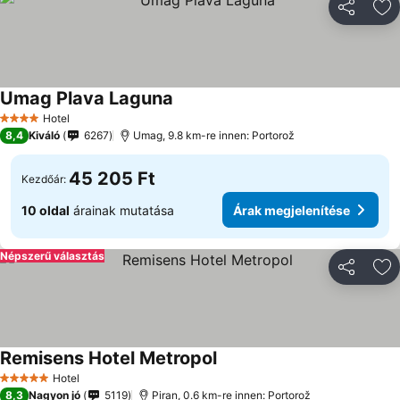
Megosztá
Ho
Umag Plava Laguna
Hotel
4 Kategória
8,4
Kiváló
6267
Umag, 9.8 km-re innen: Portorož
45 205 Ft
Kezdőár:
10 oldal
árainak mutatása
Árak megjelenítése
Népszerű választás
Megosztá
Ho
Remisens Hotel Metropol
Hotel
5 Kategória
8,3
Nagyon jó
5119
Piran, 0.6 km-re innen: Portorož