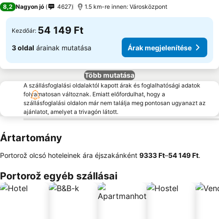
3 Kategória
8,2
Nagyon jó
4627
1.5 km-re innen: Városközpont
54 149 Ft
Kezdőár:
3 oldal
árainak mutatása
Árak megjelenítése
Több mutatása
A szállásfoglalási oldalaktól kapott árak és foglalhatósági adatok
folyamatosan változnak. Emiatt előfordulhat, hogy a
szállásfoglalási oldalon már nem találja meg pontosan ugyanazt az
ajánlatot, amelyet a trivagón látott.
Ártartomány
Portorož olcsó hoteleinek ára éjszakánként
‎9333 Ft
–
‎54 149 Ft
.
Portorož egyéb szállásai