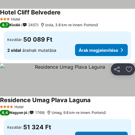
Hotel Cliff Belvedere
Hotel
3 Kategória
8,7
Kiváló
2457
Izola, 3.8 km-re innen: Portorož
50 089 Ft
Kezdőár:
2 oldal
árainak mutatása
Árak megjelenítése
Megosztá
Ho
Residence Umag Plava Laguna
Hotel
4 Kategória
8,4
Nagyon jó
1769
Umag, 9.8 km-re innen: Portorož
51 324 Ft
Kezdőár: