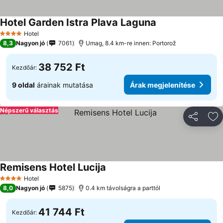
Hotel Garden Istra Plava Laguna
Hotel
4 Kategória
8,3
Nagyon jó
7061
Umag, 8.4 km-re innen: Portorož
38 752 Ft
Kezdőár:
9 oldal
árainak mutatása
Árak megjelenítése
Népszerű választás
Megosztá
Ho
Remisens Hotel Lucija
Hotel
4 Kategória
8,0
Nagyon jó
5875
0.4 km távolságra a parttól
41 744 Ft
Kezdőár: