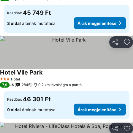
45 749 Ft
Kezdőár:
3 oldal
árainak mutatása
Árak megjelenítése
Megosztá
Ho
Hotel Vile Park
Hotel
3 Kategória
7,9
Jó
2845
0.2 km távolságra a parttól
46 301 Ft
Kezdőár:
9 oldal
árainak mutatása
Árak megjelenítése
Megosztá
Ho