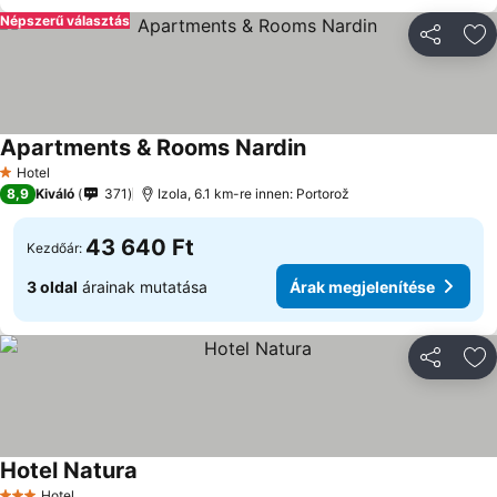
Népszerű választás
Megosztá
Ho
Apartments & Rooms Nardin
Hotel
1 Kategória
8,9
Kiváló
371
Izola, 6.1 km-re innen: Portorož
43 640 Ft
Kezdőár:
3 oldal
árainak mutatása
Árak megjelenítése
Megosztá
Ho
Hotel Natura
Hotel