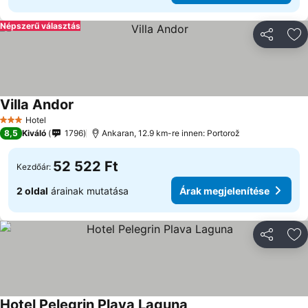
Népszerű választás
Megosztá
Ho
Villa Andor
Hotel
3 Kategória
8,5
Kiváló
1796
Ankaran, 12.9 km-re innen: Portorož
52 522 Ft
Kezdőár:
2 oldal
árainak mutatása
Árak megjelenítése
Megosztá
Ho
Hotel Pelegrin Plava Laguna