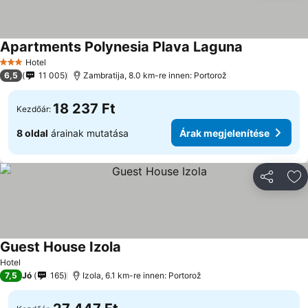
Apartments Polynesia Plava Laguna
Hotel
3 Kategória
6,5
11 005
Zambratija, 8.0 km-re innen: Portorož
18 237 Ft
Kezdőár:
8 oldal
árainak mutatása
Árak megjelenítése
Megosztá
Ho
Guest House Izola
Hotel
7,5
Jó
165
Izola, 6.1 km-re innen: Portorož