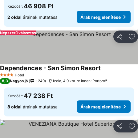
46 908 Ft
Kezdőár:
2 oldal
árainak mutatása
Árak megjelenítése
Népszerű választás
Megosztá
Ho
Dependences - San Simon Resort
Hotel
4 Kategória
8,3
Nagyon jó
1249
Izola, 4.9 km-re innen: Portorož
47 238 Ft
Kezdőár:
8 oldal
árainak mutatása
Árak megjelenítése
Megosztá
Ho