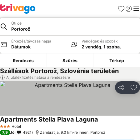
Kedvencek
Bejelen
Me
Úti cél
Portorož
Érkezés/távozás napja
Vendégek és szobák
Dátumok
2 vendég, 1 szoba.
Rendezés
Szűrés
Térkép
Szállások Portorož, Szlovénia területén
A jutalékfizetés hatása a rendezésre
Megosztá
Ho
Apartments Stella Plava Laguna
Hotel
3 Kategória
7,9
Jó
4921
Zambratija, 9.0 km-re innen: Portorož