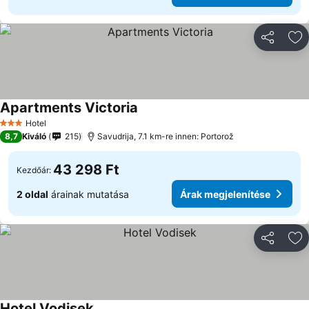
Megosztá
Ho
Apartments Victoria
Hotel
3 Kategória
8,7
Kiváló
215
Savudrija, 7.1 km-re innen: Portorož
43 298 Ft
Kezdőár:
2 oldal
árainak mutatása
Árak megjelenítése
Megosztá
Ho
Hotel Vodisek