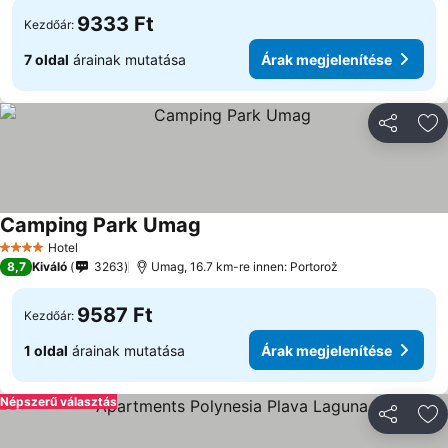
9333 Ft
Kezdőár:
7 oldal
árainak mutatása
Árak megjelenítése
Megosztá
Ho
Camping Park Umag
Hotel
4 Kategória
8,7
Kiváló
3263
Umag, 16.7 km-re innen: Portorož
9587 Ft
Kezdőár:
1 oldal
árainak mutatása
Árak megjelenítése
Népszerű választás
Megosztá
Ho