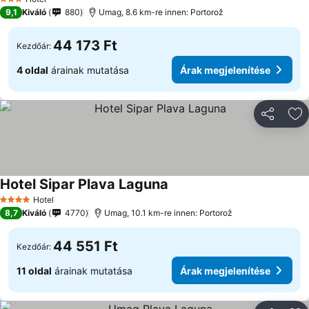
3 Kategória
9,1
Kiváló
880
Umag, 8.6 km-re innen: Portorož
44 173 Ft
Kezdőár:
4 oldal
árainak mutatása
Árak megjelenítése
Megosztá
Ho
Hotel Sipar Plava Laguna
Hotel
4 Kategória
8,7
Kiváló
4770
Umag, 10.1 km-re innen: Portorož
44 551 Ft
Kezdőár:
11 oldal
árainak mutatása
Árak megjelenítése