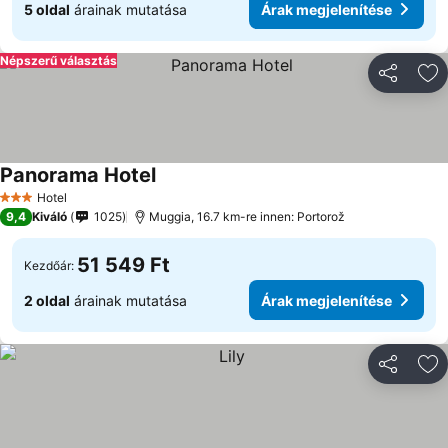
5 oldal
árainak mutatása
Árak megjelenítése
Népszerű választás
Megosztá
Ho
Panorama Hotel
Hotel
3 Kategória
9,4
Kiváló
1025
Muggia, 16.7 km-re innen: Portorož
51 549 Ft
Kezdőár:
2 oldal
árainak mutatása
Árak megjelenítése
Megosztá
Ho