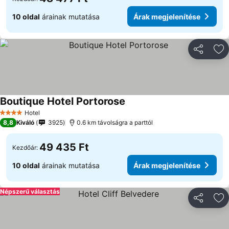
10 oldal
árainak mutatása
Árak megjelenítése
Megosztá
Ho
Boutique Hotel Portorose
Hotel
4 Kategória
8,8
Kiváló
3925
0.6 km távolságra a parttól
49 435 Ft
Kezdőár:
10 oldal
árainak mutatása
Árak megjelenítése
Népszerű választás
Megosztá
Ho