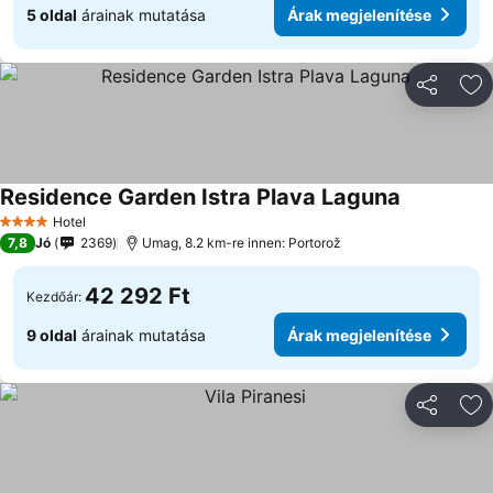
5 oldal
árainak mutatása
Árak megjelenítése
Megosztá
Ho
Residence Garden Istra Plava Laguna
Hotel
4 Kategória
7,8
Jó
2369
Umag, 8.2 km-re innen: Portorož
42 292 Ft
Kezdőár:
9 oldal
árainak mutatása
Árak megjelenítése
Megosztá
Ho