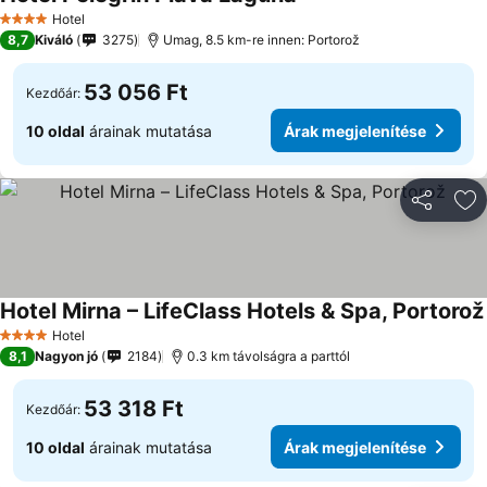
Hotel
4 Kategória
8,7
Kiváló
3275
Umag, 8.5 km-re innen: Portorož
53 056 Ft
Kezdőár:
10 oldal
árainak mutatása
Árak megjelenítése
Megosztá
Ho
Hotel Mirna – LifeClass Hotels & Spa, Portorož
Hotel
4 Kategória
8,1
Nagyon jó
2184
0.3 km távolságra a parttól
53 318 Ft
Kezdőár:
10 oldal
árainak mutatása
Árak megjelenítése