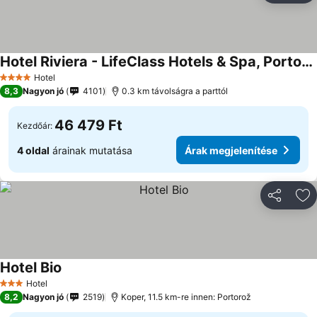
Hotel Riviera - LifeClass Hotels & Spa, Portorož
Hotel
4 Kategória
8,3
Nagyon jó
4101
0.3 km távolságra a parttól
46 479 Ft
Kezdőár:
4 oldal
árainak mutatása
Árak megjelenítése
Megosztá
Ho
Hotel Bio
Hotel
3 Kategória
8,2
Nagyon jó
2519
Koper, 11.5 km-re innen: Portorož