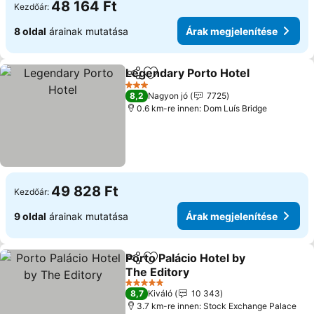
48 164 Ft
Kezdőár:
8 oldal
árainak mutatása
Árak megjelenítése
Legendary Porto Hotel
Megosztás
Hozzáadás a kedvencekhez
3 Kategória
8,2
Nagyon jó
7725
0.6 km-re innen: Dom Luís Bridge
49 828 Ft
Kezdőár:
9 oldal
árainak mutatása
Árak megjelenítése
Porto Palácio Hotel by
Megosztás
Hozzáadás a kedvencekhez
The Editory
5 Kategória
8,7
Kiváló
10 343
3.7 km-re innen: Stock Exchange Palace