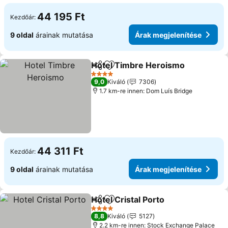
44 195 Ft
Kezdőár:
9 oldal
árainak mutatása
Árak megjelenítése
Hotel Timbre Heroismo
Megosztás
Hozzáadás a kedvencekhez
4 Kategória
9,0
Kiváló
7306
1.7 km-re innen: Dom Luís Bridge
44 311 Ft
Kezdőár:
9 oldal
árainak mutatása
Árak megjelenítése
Hotel Cristal Porto
Megosztás
Hozzáadás a kedvencekhez
4 Kategória
8,8
Kiváló
5127
2.2 km-re innen: Stock Exchange Palace