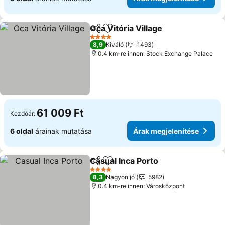
Oca Vitória Village
Megosztás
Hozzáadás a kedvencekhez
4 Kategória
8,9
Kiváló
1493
0.4 km-re innen: Stock Exchange Palace
61 009 Ft
Kezdőár:
6 oldal
árainak mutatása
Árak megjelenítése
Casual Inca Porto
Megosztás
Hozzáadás a kedvencekhez
4 Kategória
8,3
Nagyon jó
5982
0.4 km-re innen: Városközpont