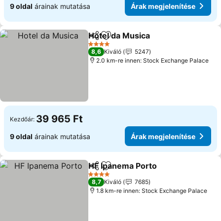
9 oldal
árainak mutatása
Árak megjelenítése
Hotel da Musica
Megosztás
Hozzáadás a kedvencekhez
4 Kategória
8,6
Kiváló
5247
2.0 km-re innen: Stock Exchange Palace
39 965 Ft
Kezdőár:
9 oldal
árainak mutatása
Árak megjelenítése
HF Ipanema Porto
Megosztás
Hozzáadás a kedvencekhez
4 Kategória
8,7
Kiváló
7685
1.8 km-re innen: Stock Exchange Palace