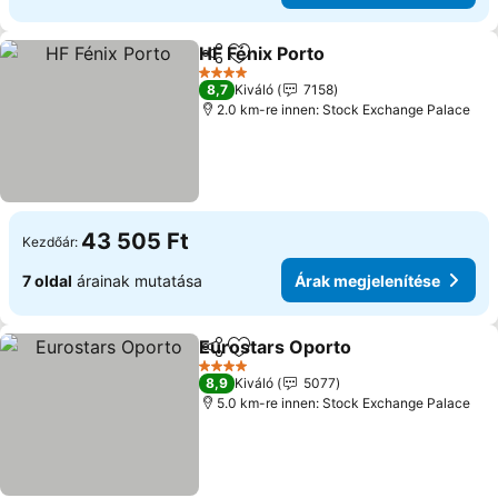
HF Fénix Porto
Megosztás
Hozzáadás a kedvencekhez
4 Kategória
8,7
Kiváló
7158
2.0 km-re innen: Stock Exchange Palace
43 505 Ft
Kezdőár:
7 oldal
árainak mutatása
Árak megjelenítése
Eurostars Oporto
Megosztás
Hozzáadás a kedvencekhez
4 Kategória
8,9
Kiváló
5077
5.0 km-re innen: Stock Exchange Palace