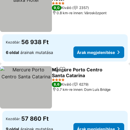
4 Kategória
9,0
Kiváló
2357
0.8 km-re innen: Városközpont
56 938 Ft
Kezdőár:
6 oldal
árainak mutatása
Árak megjelenítése
Mercure Porto Centro
Megosztás
Hozzáadás a kedvencekhez
Santa Catarina
4 Kategória
8,6
Kiváló
6279
0.7 km-re innen: Dom Luís Bridge
57 860 Ft
Kezdőár:
9 oldal
árainak mutatása
Árak megjelenítése