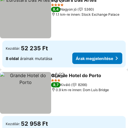
Eurostars Das Artes
Megosztás
Hozzáadás a kedvencekhez
4 Kategória
8,4
Nagyon jó
5360
1.1 km-re innen: Stock Exchange Palace
52 235 Ft
Kezdőár:
8 oldal
árainak mutatása
Árak megjelenítése
Grande Hotel do Porto
Megosztás
Hozzáadás a kedvencekhez
3 Kategória
8,7
Kiváló
8266
0.9 km-re innen: Dom Luís Bridge
52 958 Ft
Kezdőár: