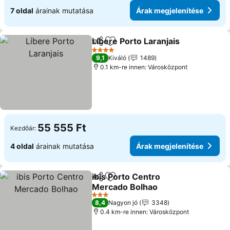
7 oldal
árainak mutatása
Árak megjelenítése
Líbere Porto Laranjais
Megosztás
Hozzáadás a kedvencekhez
4 Kategória
9,1
Kiváló
1489
0.1 km-re innen: Városközpont
55 555 Ft
Kezdőár:
4 oldal
árainak mutatása
Árak megjelenítése
ibis Porto Centro
Megosztás
Hozzáadás a kedvencekhez
Mercado Bolhao
3 Kategória
8,4
Nagyon jó
3348
0.4 km-re innen: Városközpont