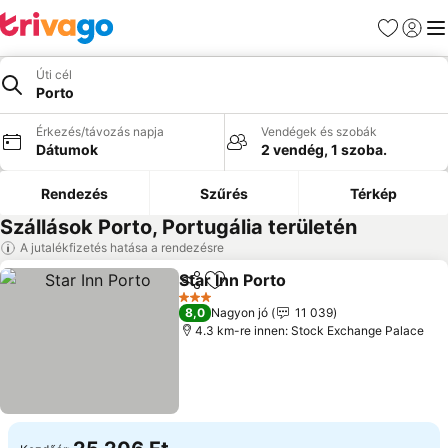
Kedvencek
Bejelen
Me
Úti cél
Porto
Érkezés/távozás napja
Vendégek és szobák
Dátumok
2 vendég, 1 szoba.
Rendezés
Szűrés
Térkép
Szállások Porto, Portugália területén
A jutalékfizetés hatása a rendezésre
Star Inn Porto
Megosztás
Hozzáadás a kedvencekhez
3 Kategória
8,0
Nagyon jó
11 039
4.3 km-re innen: Stock Exchange Palace