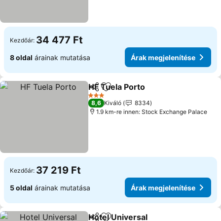
34 477 Ft
Kezdőár:
8 oldal
árainak mutatása
Árak megjelenítése
HF Tuela Porto
Megosztás
Hozzáadás a kedvencekhez
3 Kategória
8,6
Kiváló
8334
1.9 km-re innen: Stock Exchange Palace
37 219 Ft
Kezdőár:
5 oldal
árainak mutatása
Árak megjelenítése
Hotel Universal