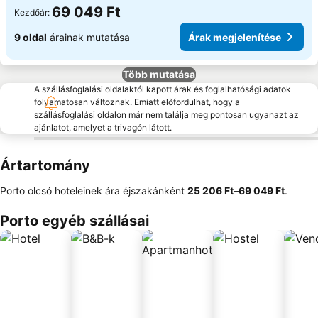
69 049 Ft
Kezdőár:
9 oldal
árainak mutatása
Árak megjelenítése
Több mutatása
A szállásfoglalási oldalaktól kapott árak és foglalhatósági adatok
folyamatosan változnak. Emiatt előfordulhat, hogy a
szállásfoglalási oldalon már nem találja meg pontosan ugyanazt az
ajánlatot, amelyet a trivagón látott.
Ártartomány
Porto olcsó hoteleinek ára éjszakánként
‎25 206 Ft
–
‎69 049 Ft
.
Porto egyéb szállásai