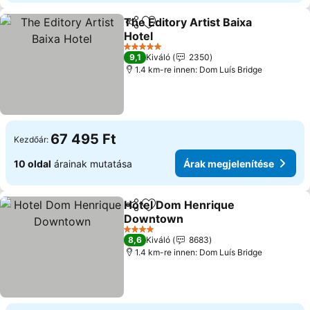
The Editory Artist Baixa
Megosztás
Hozzáadás a kedvencekhez
Hotel
5 Kategória
9,1
Kiváló
2350
1.4 km-re innen: Dom Luís Bridge
67 495 Ft
Kezdőár:
10 oldal
árainak mutatása
Árak megjelenítése
Hotel Dom Henrique
Megosztás
Hozzáadás a kedvencekhez
Downtown
4 Kategória
8,6
Kiváló
8683
1.4 km-re innen: Dom Luís Bridge