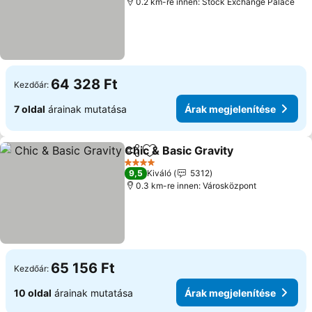
0.2 km-re innen: Stock Exchange Palace
64 328 Ft
Kezdőár:
7 oldal
árainak mutatása
Árak megjelenítése
Chic & Basic Gravity
Megosztás
Hozzáadás a kedvencekhez
4 Kategória
9,5
Kiváló
5312
0.3 km-re innen: Városközpont
65 156 Ft
Kezdőár:
10 oldal
árainak mutatása
Árak megjelenítése