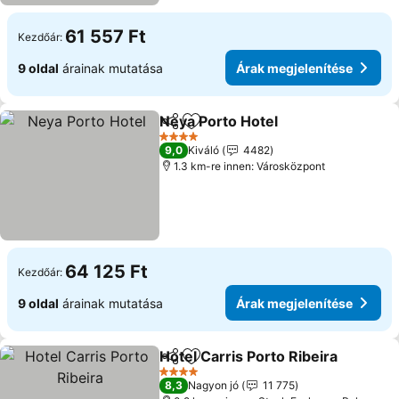
61 557 Ft
Kezdőár:
9 oldal
árainak mutatása
Árak megjelenítése
Neya Porto Hotel
Megosztás
Hozzáadás a kedvencekhez
4 Kategória
9,0
Kiváló
4482
1.3 km-re innen: Városközpont
64 125 Ft
Kezdőár:
9 oldal
árainak mutatása
Árak megjelenítése
Hotel Carris Porto Ribeira
Megosztás
Hozzáadás a kedvencekhez
4 Kategória
8,3
Nagyon jó
11 775