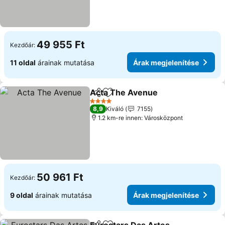
49 955 Ft
Kezdőár:
11 oldal
árainak mutatása
Árak megjelenítése
Acta The Avenue
Megosztás
Hozzáadás a kedvencekhez
4 Kategória
8,9
Kiváló
7155
1.2 km-re innen: Városközpont
50 961 Ft
Kezdőár:
9 oldal
árainak mutatása
Árak megjelenítése