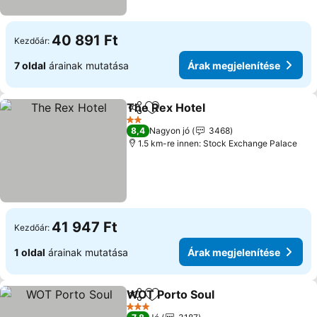
40 891 Ft
Kezdőár:
7 oldal
árainak mutatása
Árak megjelenítése
The Rex Hotel
Megosztás
Hozzáadás a kedvencekhez
2 Kategória
8,4
Nagyon jó
3468
1.5 km-re innen: Stock Exchange Palace
41 947 Ft
Kezdőár:
1 oldal
árainak mutatása
Árak megjelenítése
WOT Porto Soul
Megosztás
Hozzáadás a kedvencekhez
3 Kategória