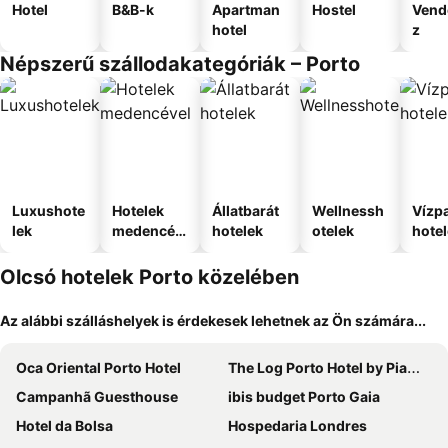
Hotel
B&B-k
Apartman
Hostel
Vend
hotel
z
Népszerű szállodakategóriák – Porto
Luxushote
Hotelek
Állatbarát
Wellnessh
Vízpa
lek
medencév
hotelek
otelek
hote
el
Olcsó hotelek Porto közelében
Az alábbi szálláshelyek is érdekesek lehetnek az Ön számára...
Oca Oriental Porto Hotel
The Log Porto Hotel by Piamonte Hotels
Campanhã Guesthouse
ibis budget Porto Gaia
Hotel da Bolsa
Hospedaria Londres