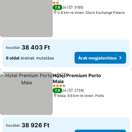
Megosztás
Hozzáadás a kedvencekhez
2 Kategória
7,6
Jó
5185
0.8 km-re innen: Stock Exchange Palace
38 403 Ft
Kezdőár:
6 oldal
árainak mutatása
Árak megjelenítése
Hotel Premium Porto
Megosztás
Hozzáadás a kedvencekhez
Maia
4 Kategória
7,6
Jó
2739
Maia, 9.6 km-re innen: Porto
38 926 Ft
Kezdőár: