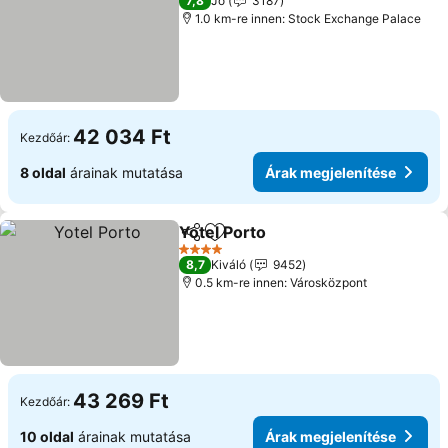
7,8
Jó
3187
1.0 km-re innen: Stock Exchange Palace
42 034 Ft
Kezdőár:
8 oldal
árainak mutatása
Árak megjelenítése
Yotel Porto
Megosztás
Hozzáadás a kedvencekhez
4 Kategória
8,7
Kiváló
9452
0.5 km-re innen: Városközpont
43 269 Ft
Kezdőár:
10 oldal
árainak mutatása
Árak megjelenítése