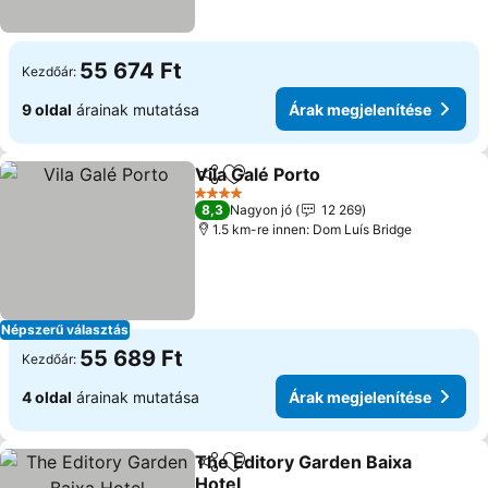
55 674 Ft
Kezdőár:
9 oldal
árainak mutatása
Árak megjelenítése
Vila Galé Porto
Megosztás
Hozzáadás a kedvencekhez
4 Kategória
8,3
Nagyon jó
12 269
1.5 km-re innen: Dom Luís Bridge
Népszerű választás
55 689 Ft
Kezdőár:
4 oldal
árainak mutatása
Árak megjelenítése
The Editory Garden Baixa
Megosztás
Hozzáadás a kedvencekhez
Hotel