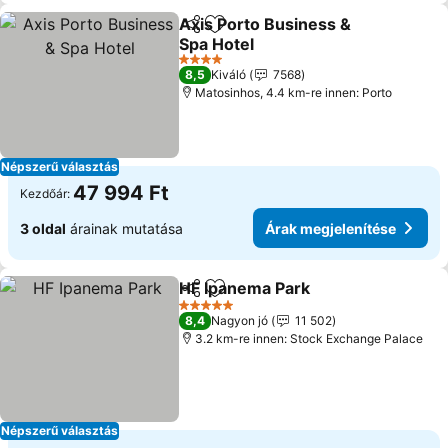
Axis Porto Business &
Megosztás
Hozzáadás a kedvencekhez
Spa Hotel
4 Kategória
8,5
Kiváló
7568
Matosinhos, 4.4 km-re innen: Porto
Népszerű választás
47 994 Ft
Kezdőár:
3 oldal
árainak mutatása
Árak megjelenítése
HF Ipanema Park
Megosztás
Hozzáadás a kedvencekhez
5 Kategória
8,4
Nagyon jó
11 502
3.2 km-re innen: Stock Exchange Palace
Népszerű választás