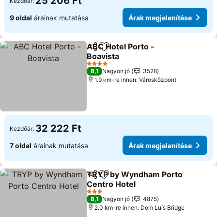
25 206 Ft
Kezdőár:
9 oldal
árainak mutatása
Árak megjelenítése
ABC Hotel Porto -
Megosztás
Hozzáadás a kedvencekhez
Boavista
4 Kategória
8,1
Nagyon jó
3528
1.9 km-re innen: Városközpont
32 222 Ft
Kezdőár:
7 oldal
árainak mutatása
Árak megjelenítése
TRYP by Wyndham Porto
Megosztás
Hozzáadás a kedvencekhez
Centro Hotel
3 Kategória
8,1
Nagyon jó
4875
2.0 km-re innen: Dom Luís Bridge