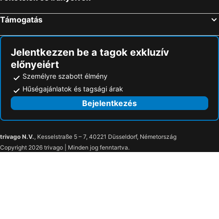
Hajnal
Zsóry Hotel Fit
Támogatás
Toni Bacsi Udulo
Jelentkezzen be a tagok exkluzív
előnyeiért
Személyre szabott élmény
Hűségajánlatok és tagsági árak
Bejelentkezés
trivago N.V.
, Kesselstraße 5 – 7, 40221 Düsseldorf, Németország
Copyright 2026 trivago | Minden jog fenntartva.