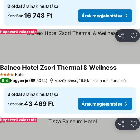
2 oldal
árainak mutatása
16 748 Ft
Árak megjelenítése
Kezdőár:
Népszerű választás
Megosztá
Ho
Balneo Hotel Zsori Thermal & Wellness
Hotel
4 Kategória
8,4
Nagyon jó
5094
Mezőkövesd, 19.5 km-re innen: Poroszló
3 oldal
árainak mutatása
43 469 Ft
Árak megjelenítése
Kezdőár:
Népszerű választás
Megosztá
Ho