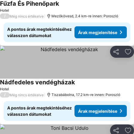
Fűzfa És Pihenőpark
Hotel
/
Mezőkövesd, 2.4 km-re innen: Poroszló
Még nincs értékelve
A pontos árak megtekintéséhez
Árak megjelenítése
válasszon dátumokat
Megosztá
Ho
Nádfedeles vendégházak
Hotel
/
Tiszabábolna, 17.2 km-re innen: Poroszló
Még nincs értékelve
A pontos árak megtekintéséhez
Árak megjelenítése
válasszon dátumokat
Megosztá
Ho