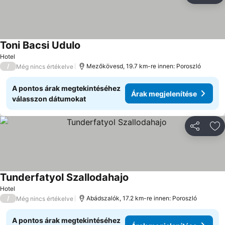
Toni Bacsi Udulo
Hotel
/
Mezőkövesd, 19.7 km-re innen: Poroszló
Még nincs értékelve
A pontos árak megtekintéséhez
Árak megjelenítése
válasszon dátumokat
Megosztá
Ho
Tunderfatyol Szallodahajo
Hotel
/
Abádszalók, 17.2 km-re innen: Poroszló
Még nincs értékelve
A pontos árak megtekintéséhez