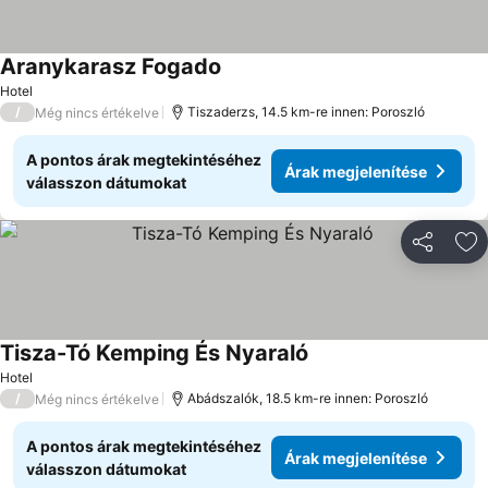
Aranykarasz Fogado
Hotel
/
Tiszaderzs, 14.5 km-re innen: Poroszló
Még nincs értékelve
A pontos árak megtekintéséhez
Árak megjelenítése
válasszon dátumokat
Megosztá
Ho
Tisza-Tó Kemping És Nyaraló
Hotel
/
Abádszalók, 18.5 km-re innen: Poroszló
Még nincs értékelve
A pontos árak megtekintéséhez
Árak megjelenítése
válasszon dátumokat