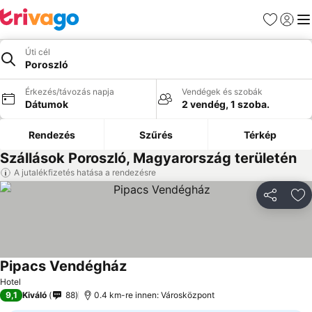
Kedvencek
Bejelen
Me
Úti cél
Poroszló
Érkezés/távozás napja
Vendégek és szobák
Dátumok
2 vendég, 1 szoba.
Rendezés
Szűrés
Térkép
Szállások Poroszló, Magyarország területén
A jutalékfizetés hatása a rendezésre
Megosztá
Ho
Pipacs Vendégház
Hotel
9,1
Kiváló
88
0.4 km-re innen: Városközpont