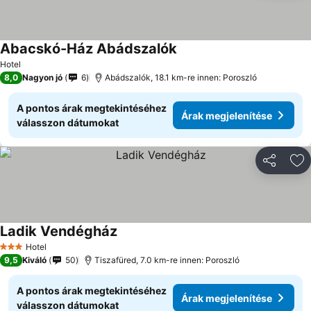
Abacskó-Ház Abádszalók
Hotel
8,0
Nagyon jó
6
Abádszalók, 18.1 km-re innen: Poroszló
A pontos árak megtekintéséhez
Árak megjelenítése
válasszon dátumokat
Megosztá
Ho
Ladik Vendégház
Hotel
3 Kategória
9,5
Kiváló
50
Tiszafüred, 7.0 km-re innen: Poroszló
A pontos árak megtekintéséhez
Árak megjelenítése
válasszon dátumokat