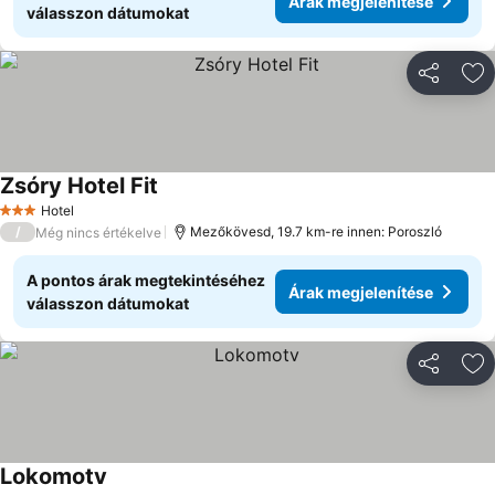
Árak megjelenítése
válasszon dátumokat
Megosztá
Ho
Zsóry Hotel Fit
Hotel
3 Kategória
/
Mezőkövesd, 19.7 km-re innen: Poroszló
Még nincs értékelve
A pontos árak megtekintéséhez
Árak megjelenítése
válasszon dátumokat
Megosztá
Ho
Lokomotv