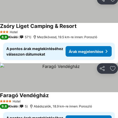
Megosztá
Ho
Zsóry Liget Camping & Resort
Hotel
3 Kategória
8,9
Kiváló
571
Mezőkövesd, 19.5 km-re innen: Poroszló
A pontos árak megtekintéséhez
Árak megjelenítése
válasszon dátumokat
Megosztá
Ho
Faragó Vendégház
Hotel
4 Kategória
9,6
Kiváló
5
Abádszalók, 18.9 km-re innen: Poroszló
A pontos árak megtekintéséhez