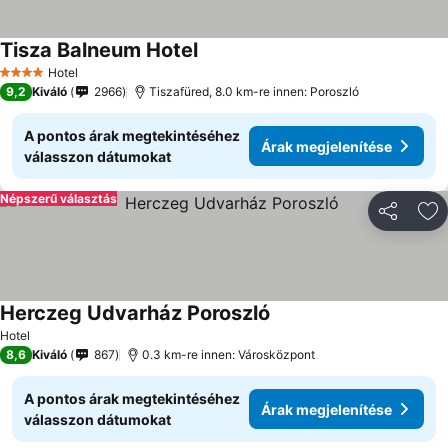
Tisza Balneum Hotel
Hotel
4 Kategória
9,2
Kiváló
2966
Tiszafüred, 8.0 km-re innen: Poroszló
A pontos árak megtekintéséhez
Árak megjelenítése
válasszon dátumokat
Népszerű választás
Megosztá
Ho
Herczeg Udvarház Poroszló
Hotel
8,6
Kiváló
867
0.3 km-re innen: Városközpont
A pontos árak megtekintéséhez
Árak megjelenítése
válasszon dátumokat