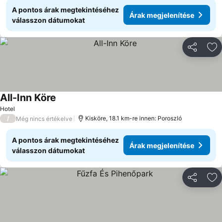
A pontos árak megtekintéséhez
Árak megjelenítése
válasszon dátumokat
Megosztá
Ho
All-Inn Köre
Hotel
/
Kisköre, 18.1 km-re innen: Poroszló
Még nincs értékelve
A pontos árak megtekintéséhez
Árak megjelenítése
válasszon dátumokat
Megosztá
Ho