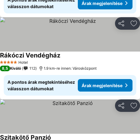
Árak megjelenítése
válasszon dátumokat
Megosztá
Ho
Rákóczi Vendégház
Hotel
5 Kategória
8,5
Kiváló
112
1.9 km-re innen: Városközpont
A pontos árak megtekintéséhez
Árak megjelenítése
válasszon dátumokat
Megosztá
Ho
Szitakötő Panzió