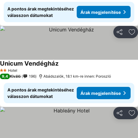
A pontos árak megtekintéséhez
Árak megjelenítése
válasszon dátumokat
Megosztá
Ho
Unicum Vendégház
Hotel
2 Kategória
9,4
Kiváló
196
Abádszalók, 18.1 km-re innen: Poroszló
A pontos árak megtekintéséhez
Árak megjelenítése
válasszon dátumokat
Megosztá
Ho