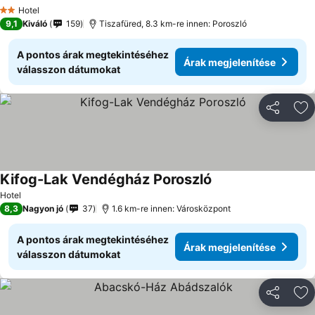
Hotel
2 Kategória
9,1
Kiváló
159
Tiszafüred, 8.3 km-re innen: Poroszló
A pontos árak megtekintéséhez
Árak megjelenítése
válasszon dátumokat
Megosztá
Ho
Kifog-Lak Vendégház Poroszló
Hotel
8,3
Nagyon jó
37
1.6 km-re innen: Városközpont
A pontos árak megtekintéséhez
Árak megjelenítése
válasszon dátumokat
Megosztá
Ho