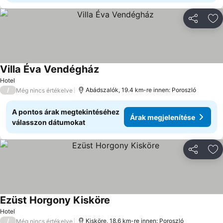
Megosztá
Ho
Villa Éva Vendégház
Hotel
/
Abádszalók, 19.4 km-re innen: Poroszló
Még nincs értékelve
A pontos árak megtekintéséhez
Árak megjelenítése
válasszon dátumokat
Megosztá
Ho
Ezüst Horgony Kisköre
Hotel
/
Kisköre, 18.6 km-re innen: Poroszló
Még nincs értékelve