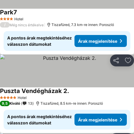
Park7
Hotel
4 Kategória
/
Tiszafüred, 7.3 km-re innen: Poroszló
Még nincs értékelve
A pontos árak megtekintéséhez
Árak megjelenítése
válasszon dátumokat
Megosztá
Ho
Puszta Vendégházak 2.
Hotel
5 Kategória
9,5
Kiváló
13
Tiszafüred, 8.5 km-re innen: Poroszló
A pontos árak megtekintéséhez
Árak megjelenítése
válasszon dátumokat