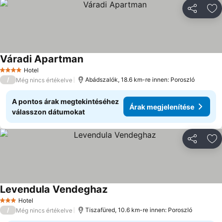
Megosztá
Ho
Váradi Apartman
Hotel
4 Kategória
/
Abádszalók, 18.6 km-re innen: Poroszló
Még nincs értékelve
A pontos árak megtekintéséhez
Árak megjelenítése
válasszon dátumokat
Megosztá
Ho
Levendula Vendeghaz
Hotel
3 Kategória
/
Tiszafüred, 10.6 km-re innen: Poroszló
Még nincs értékelve