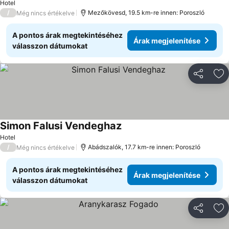
Hotel
/
Mezőkövesd, 19.5 km-re innen: Poroszló
Még nincs értékelve
A pontos árak megtekintéséhez
Árak megjelenítése
válasszon dátumokat
Megosztá
Ho
Simon Falusi Vendeghaz
Hotel
/
Abádszalók, 17.7 km-re innen: Poroszló
Még nincs értékelve
A pontos árak megtekintéséhez
Árak megjelenítése
válasszon dátumokat
Megosztá
Ho