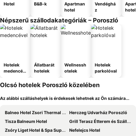
Hotel
B&B-k
Apartman
Vendéghá
Apar
hotel
z
hotel
Népszerű szállodakategóriák – Poroszló
Hotelek
Állatbarát
Wellnessh
Hotelek
medencév
hotelek
otelek
parkolóval
el
Olcsó hotelek Poroszló közelében
Az alábbi szálláshelyek is érdekesek lehetnek az Ön számára...
Balneo Hotel Zsori Thermal & Wellness
Herczeg Udvarház Poroszló
Tisza Balneum Hotel
Grill Terasz Étterem és Szálláshely
Zsóry Liget Hotel & Spa Superior
Nefelejcs Hotel