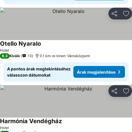
Megosztá
Ho
Otello Nyaralo
Hotel
9,3
Kiváló
13
0.1 km-re innen: Városközpont
A pontos árak megtekintéséhez
Árak megjelenítése
válasszon dátumokat
Megosztá
Ho
Harmónia Vendégház
Hotel