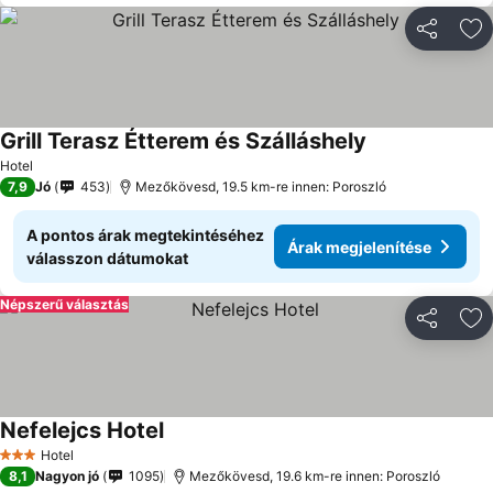
Megosztá
Ho
Grill Terasz Étterem és Szálláshely
Hotel
7,9
Jó
453
Mezőkövesd, 19.5 km-re innen: Poroszló
A pontos árak megtekintéséhez
Árak megjelenítése
válasszon dátumokat
Népszerű választás
Megosztá
Ho
Nefelejcs Hotel
Hotel
3 Kategória
8,1
Nagyon jó
1095
Mezőkövesd, 19.6 km-re innen: Poroszló