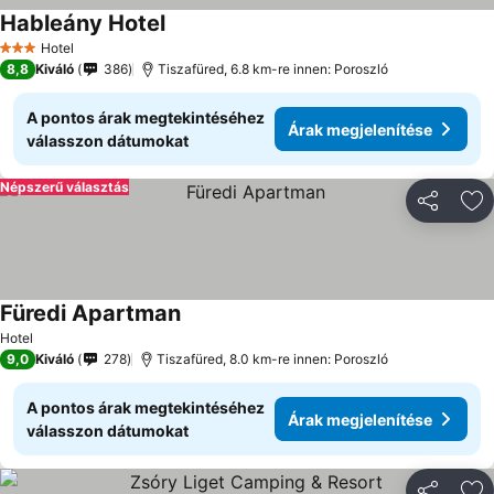
Hableány Hotel
Hotel
3 Kategória
8,8
Kiváló
386
Tiszafüred, 6.8 km-re innen: Poroszló
A pontos árak megtekintéséhez
Árak megjelenítése
válasszon dátumokat
Népszerű választás
Megosztá
Ho
Füredi Apartman
Hotel
9,0
Kiváló
278
Tiszafüred, 8.0 km-re innen: Poroszló
A pontos árak megtekintéséhez
Árak megjelenítése
válasszon dátumokat