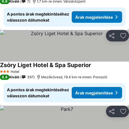
9,8
Kiváló
7
1.7 km-re innen: Városközpont
A pontos árak megtekintéséhez
Árak megjelenítése
válasszon dátumokat
Megosztá
Ho
Zsóry Liget Hotel & Spa Superior
Hotel
3 Kategória
8,8
Kiváló
397
Mezőkövesd, 19.4 km-re innen: Poroszló
A pontos árak megtekintéséhez
Árak megjelenítése
válasszon dátumokat
Megosztá
Ho