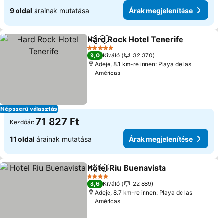
9 oldal
árainak mutatása
Árak megjelenítése
Hard Rock Hotel Tenerife
Megosztás
Hozzáadás a kedvencekhez
5 Kategória
9,0
Kiváló
32 370
Adeje, 8.1 km-re innen: Playa de las
Américas
Népszerű választás
71 827 Ft
Kezdőár:
11 oldal
árainak mutatása
Árak megjelenítése
Hotel Riu Buenavista
Megosztás
Hozzáadás a kedvencekhez
4 Kategória
8,6
Kiváló
22 889
Adeje, 8.7 km-re innen: Playa de las
Américas