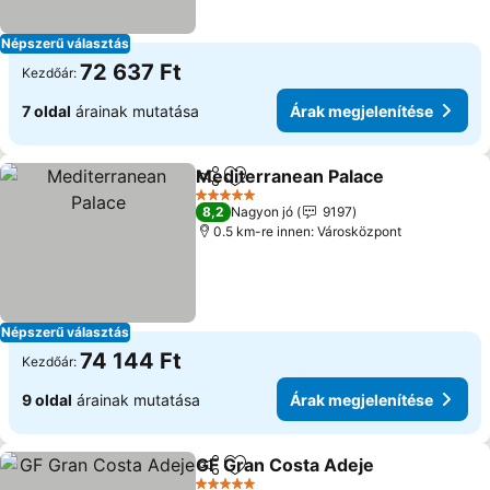
Népszerű választás
72 637 Ft
Kezdőár:
7 oldal
árainak mutatása
Árak megjelenítése
Mediterranean Palace
Megosztás
Hozzáadás a kedvencekhez
5 Kategória
8,2
Nagyon jó
9197
0.5 km-re innen: Városközpont
Népszerű választás
74 144 Ft
Kezdőár:
9 oldal
árainak mutatása
Árak megjelenítése
GF Gran Costa Adeje
Megosztás
Hozzáadás a kedvencekhez