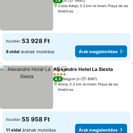
7,6
Jó
4840
Costa Adeje, 0.2 km-re innen: Playa de las
Américas
53 928 Ft
Kezdőár:
8 oldal
árainak mutatása
Árak megjelenítése
Alexandre Hotel La Siesta
Megosztás
Hozzáadás a kedvencekhez
4 Kategória
8,3
Nagyon jó
8997
Arona, 0.3 km-re innen: Playa de las
Américas
55 958 Ft
Kezdőár:
11 oldal
árainak mutatása
Árak megjelenítése