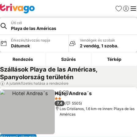
Kedvencek
Bejelen
Me
Úti cél
Playa de las Américas
Érkezés/távozás napja
Vendégek és szobák
Dátumok
2 vendég, 1 szoba.
Rendezés
Szűrés
Térkép
Szállások Playa de las Américas,
Spanyolország területén
A jutalékfizetés hatása a rendezésre
Hotel Andrea´s
Megosztás
Hozzáadás a kedvencekhez
2 Kategória
7,4
5505
Los Cristianos, 1.6 km-re innen: Playa de las
Américas
Népszerű választás