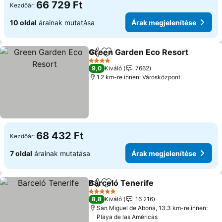
66 729 Ft
Kezdőár:
10 oldal
árainak mutatása
Árak megjelenítése
Green Garden Eco Resort
Megosztás
Hozzáadás a kedvencekhez
4 Kategória
9,0
Kiváló
7662
1.2 km-re innen: Városközpont
68 432 Ft
Kezdőár:
7 oldal
árainak mutatása
Árak megjelenítése
Barceló Tenerife
Megosztás
Hozzáadás a kedvencekhez
5 Kategória
8,8
Kiváló
16 216
San Miguel de Abona, 13.3 km-re innen:
Playa de las Américas