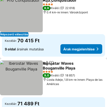
H10 Conquistador
Megosztás
Hozzáadás a kedvencekhez
4 Kategória
8,9
Kiváló
22 618
0.4 km-re innen: Városközpont
Népszerű választás
70 415 Ft
Kezdőár:
9 oldal
árainak mutatása
Árak megjelenítése
Iberostar Waves
Megosztás
Hozzáadás a kedvencekhez
Bouganville Playa
4 Kategória
9,0
Kiváló
18 857
Costa Adeje, 1.8 km-re innen: Playa de las
Américas
71 489 Ft
Kezdőár: