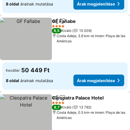
8 oldal
árainak mutatása
Árak megjelenítése
GF Fañabe
Megosztás
Hozzáadás a kedvencekhez
4 Kategória
8,5
Kiváló
15 009
Costa Adeje, 3.6 km-re innen: Playa de las
Américas
50 449 Ft
Kezdőár:
8 oldal
árainak mutatása
Árak megjelenítése
Cleopatra Palace Hotel
Megosztás
Hozzáadás a kedvencekhez
4 Kategória
8,7
Kiváló
13 792
Costa Adeje, 0.5 km-re innen: Playa de las
Américas