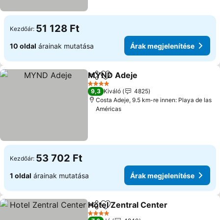
51 128 Ft
Kezdőár:
10 oldal
árainak mutatása
Árak megjelenítése
MYND Adeje
Megosztás
Hozzáadás a kedvencekhez
4 Kategória
9,3
Kiváló
4825
Costa Adeje, 9.5 km-re innen: Playa de las
Américas
53 702 Ft
Kezdőár:
1 oldal
árainak mutatása
Árak megjelenítése
Hotel Zentral Center
Megosztás
Hozzáadás a kedvencekhez
4 Kategória