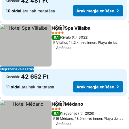
42 481 Ft
Kezdőár:
10 oldal
árainak mutatása
Árak megjelenítése
Hotel Spa Villalba
Megosztás
Hozzáadás a kedvencekhez
4 Kategória
9,1
Kiváló
3022
Vilaflor, 14.2 km-re innen: Playa de las
Américas
Népszerű választás
42 652 Ft
Kezdőár:
11 oldal
árainak mutatása
Árak megjelenítése
Hotel Médano
Megosztás
Hozzáadás a kedvencekhez
3 Kategória
8,1
Nagyon jó
2926
El Médano, 18.9 km-re innen: Playa de las
Américas