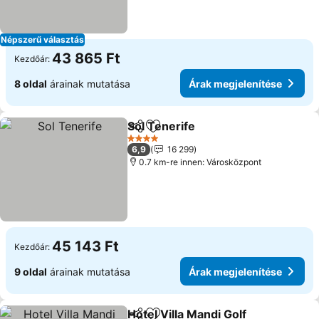
Népszerű választás
43 865 Ft
Kezdőár:
8 oldal
árainak mutatása
Árak megjelenítése
Sol Tenerife
Megosztás
Hozzáadás a kedvencekhez
4 Kategória
6,9
16 299
0.7 km-re innen: Városközpont
45 143 Ft
Kezdőár:
9 oldal
árainak mutatása
Árak megjelenítése
Hotel Villa Mandi Golf