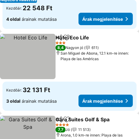
22 548 Ft
Kezdőár:
4 oldal
árainak mutatása
Árak megjelenítése
Hotel Eco Life
Megosztás
Hozzáadás a kedvencekhez
3 Kategória
8,4
Nagyon jó
611
San Miguel de Abona, 12.1 km-re innen:
Playa de las Américas
32 131 Ft
Kezdőár:
3 oldal
árainak mutatása
Árak megjelenítése
Gara Suites Golf & Spa
Megosztás
Hozzáadás a kedvencekhez
4 Kategória
7,7
Jó
11 513
Arona, 1.0 km-re innen: Playa de las