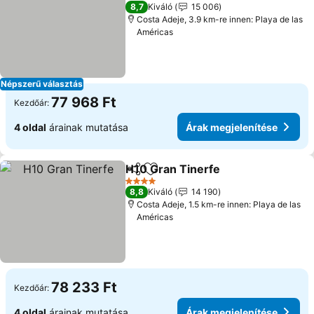
5 Kategória
8,7
Kiváló
15 006
Costa Adeje, 3.9 km-re innen: Playa de las
Américas
Népszerű választás
77 968 Ft
Kezdőár:
4 oldal
árainak mutatása
Árak megjelenítése
H10 Gran Tinerfe
Megosztás
Hozzáadás a kedvencekhez
4 Kategória
8,8
Kiváló
14 190
Costa Adeje, 1.5 km-re innen: Playa de las
Américas
78 233 Ft
Kezdőár:
4 oldal
árainak mutatása
Árak megjelenítése