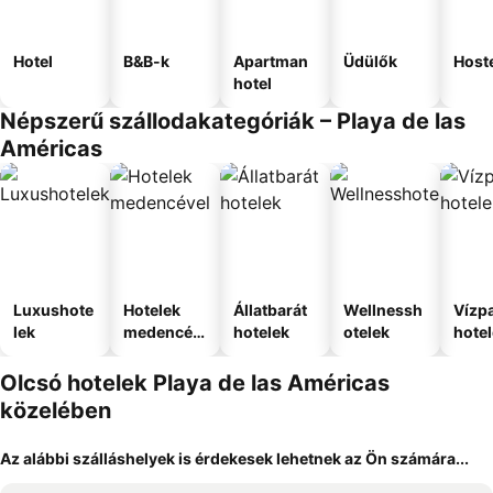
Hotel
B&B-k
Apartman
Üdülők
Host
hotel
Népszerű szállodakategóriák – Playa de las
Américas
Luxushote
Hotelek
Állatbarát
Wellnessh
Vízpa
lek
medencév
hotelek
otelek
hote
el
Olcsó hotelek Playa de las Américas
közelében
Az alábbi szálláshelyek is érdekesek lehetnek az Ön számára...