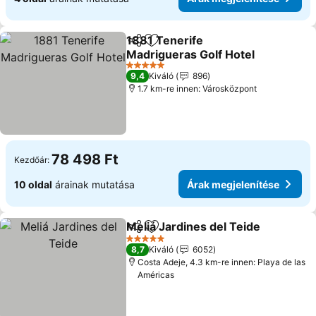
1881 Tenerife
Megosztás
Hozzáadás a kedvencekhez
Madrigueras Golf Hotel
5 Kategória
9,4
Kiváló
896
1.7 km-re innen: Városközpont
78 498 Ft
Kezdőár:
10 oldal
árainak mutatása
Árak megjelenítése
Meliá Jardines del Teide
Megosztás
Hozzáadás a kedvencekhez
5 Kategória
8,7
Kiváló
6052
Costa Adeje, 4.3 km-re innen: Playa de las
Américas