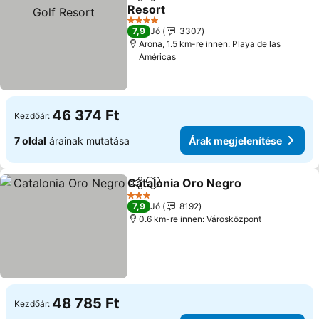
Megosztás
Hozzáadás a kedvencekhez
Resort
4 Kategória
7,9
Jó
3307
Arona, 1.5 km-re innen: Playa de las
Américas
46 374 Ft
Kezdőár:
7 oldal
árainak mutatása
Árak megjelenítése
Catalonia Oro Negro
Megosztás
Hozzáadás a kedvencekhez
3 Kategória
7,9
Jó
8192
0.6 km-re innen: Városközpont
48 785 Ft
Kezdőár: