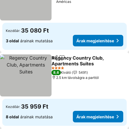
Américas
35 080 Ft
Kezdőár:
3 oldal
árainak mutatása
Árak megjelenítése
Regency Country Club,
Megosztás
Hozzáadás a kedvencekhez
Apartments Suites
4 Kategória
8,6
Kiváló
5491
2.5 km távolságra a parttól
35 959 Ft
Kezdőár:
8 oldal
árainak mutatása
Árak megjelenítése