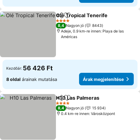
Olé Tropical Tenerife
Megosztás
Hozzáadás a kedvencekhez
4 Kategória
8,4
Nagyon jó
8443
Adeje, 0.9 km-re innen: Playa de las
Américas
56 426 Ft
Kezdőár:
8 oldal
árainak mutatása
Árak megjelenítése
H10 Las Palmeras
Megosztás
Hozzáadás a kedvencekhez
4 Kategória
8,4
Nagyon jó
15 934
0.4 km-re innen: Városközpont