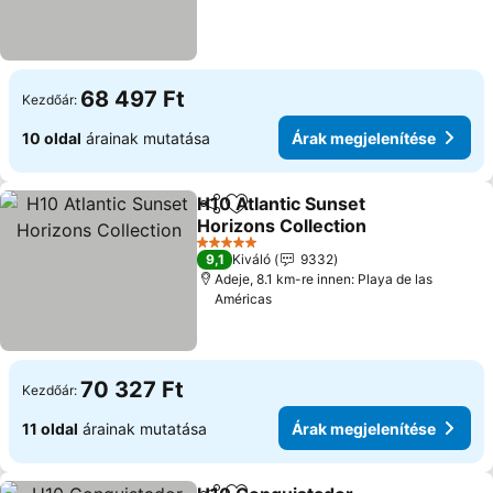
68 497 Ft
Kezdőár:
10 oldal
árainak mutatása
Árak megjelenítése
H10 Atlantic Sunset
Megosztás
Hozzáadás a kedvencekhez
Horizons Collection
5 Kategória
9,1
Kiváló
9332
Adeje, 8.1 km-re innen: Playa de las
Américas
70 327 Ft
Kezdőár:
11 oldal
árainak mutatása
Árak megjelenítése