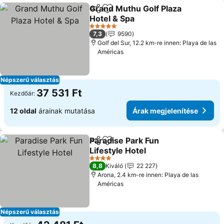
Grand Muthu Golf Plaza
Megosztás
Hozzáadás a kedvencekhez
Hotel & Spa
5 Kategória
7,3
9590
Golf del Sur, 12.2 km-re innen: Playa de las
Américas
Népszerű választás
37 531 Ft
Kezdőár:
12 oldal
árainak mutatása
Árak megjelenítése
Paradise Park Fun
Megosztás
Hozzáadás a kedvencekhez
Lifestyle Hotel
4 Kategória
8,8
Kiváló
22 227
Arona, 2.4 km-re innen: Playa de las
Américas
Népszerű választás