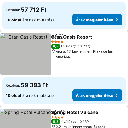
57 712 Ft
Kezdőár:
10 oldal
árainak mutatása
Árak megjelenítése
Gran Oasis Resort
Megosztás
Hozzáadás a kedvencekhez
4 Kategória
8,8
Kiváló
10 207
Arona, 1.7 km-re innen: Playa de las
Américas
59 393 Ft
Kezdőár:
10 oldal
árainak mutatása
Árak megjelenítése
Spring Hotel Vulcano
Megosztás
Hozzáadás a kedvencekhez
4 Kategória
8,8
Kiváló
10 169
0.2 km-re innen: Városközpont