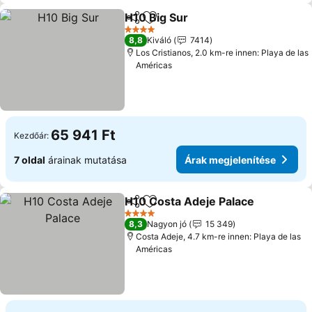
H10 Big Sur
Megosztás
Hozzáadás a kedvencekhez
4 Kategória
8,8
Kiváló
7414
Los Cristianos, 2.0 km-re innen: Playa de las
Américas
65 941 Ft
Kezdőár:
7 oldal
árainak mutatása
Árak megjelenítése
H10 Costa Adeje Palace
Megosztás
Hozzáadás a kedvencekhez
4 Kategória
8,3
Nagyon jó
15 349
Costa Adeje, 4.7 km-re innen: Playa de las
Américas