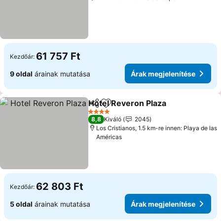
61 757 Ft
Kezdőár:
9 oldal
árainak mutatása
Árak megjelenítése
Hotel Reveron Plaza
Megosztás
Hozzáadás a kedvencekhez
4 Kategória
8,8
Kiváló
2045
Los Cristianos, 1.5 km-re innen: Playa de las
Américas
62 803 Ft
Kezdőár:
5 oldal
árainak mutatása
Árak megjelenítése