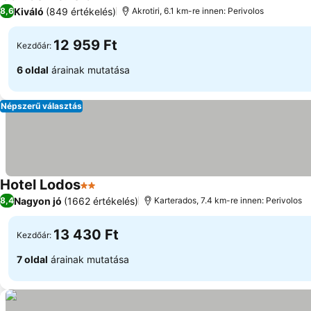
3 Kategória
Kiváló
(849 értékelés)
8,6
Akrotiri, 6.1 km-re innen: Perivolos
12 959 Ft
Kezdőár:
6 oldal
árainak mutatása
Népszerű választás
Hotel Lodos
2 Kategória
Nagyon jó
(1662 értékelés)
8,4
Karterados, 7.4 km-re innen: Perivolos
13 430 Ft
Kezdőár:
7 oldal
árainak mutatása