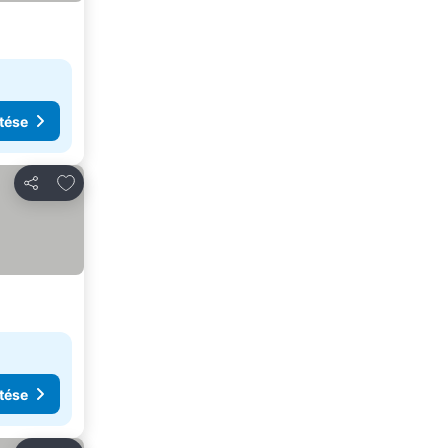
tése
Hozzáadás a kedvencekhez
Megosztás
tése