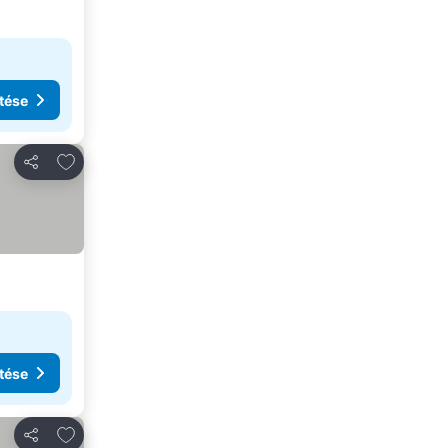
tése
Hozzáadás a kedvencekhez
Megosztás
tése
Hozzáadás a kedvencekhez
Megosztás