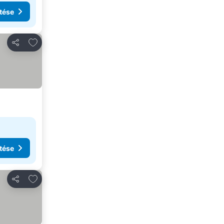
tése
Hozzáadás a kedvencekhez
Megosztás
tése
Hozzáadás a kedvencekhez
Megosztás