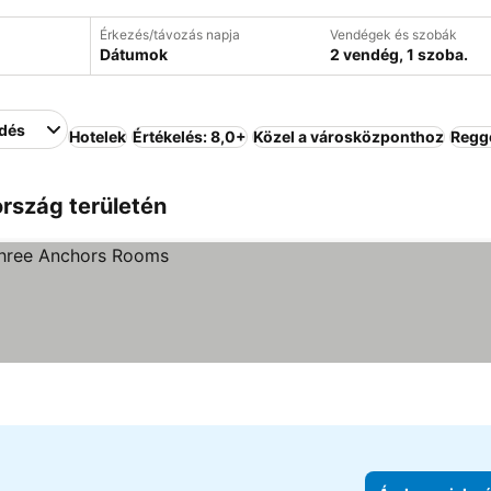
Érkezés/távozás napja
Vendégek és szobák
Dátumok
2 vendég, 1 szoba.
edés
Hotelek
Értékelés: 8,0+
Közel a városközponthoz
Regge
ország területén