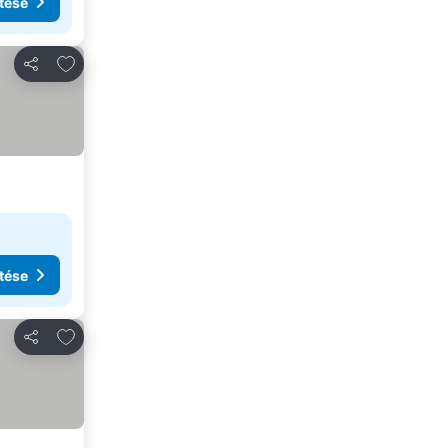
tése
Hozzáadás a kedvencekhez
Megosztás
tése
Hozzáadás a kedvencekhez
Megosztás