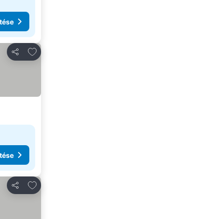
tése
Hozzáadás a kedvencekhez
Megosztás
tése
Hozzáadás a kedvencekhez
Megosztás