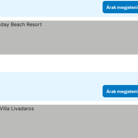
Árak megjelení
Árak megjelení