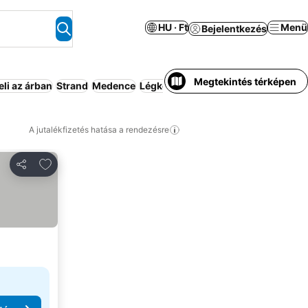
HU · Ft
Menü
Bejelentkezés
Megtekintés térképen
li az árban
Strand
Medence
Légkondicionáló
Pezsgőfürdő
Üdü
A jutalékfizetés hatása a rendezésre
Hozzáadás a kedvencekhez
Megosztás