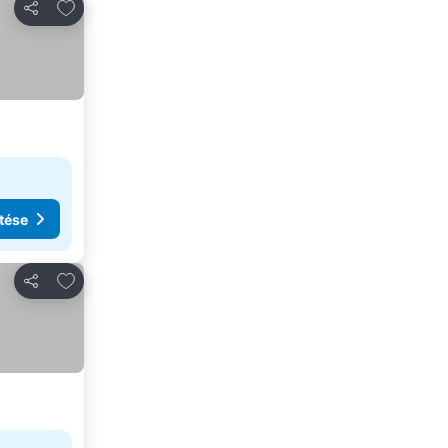
Hozzáadás a kedvencekhez
Megosztás
tése
Hozzáadás a kedvencekhez
Megosztás