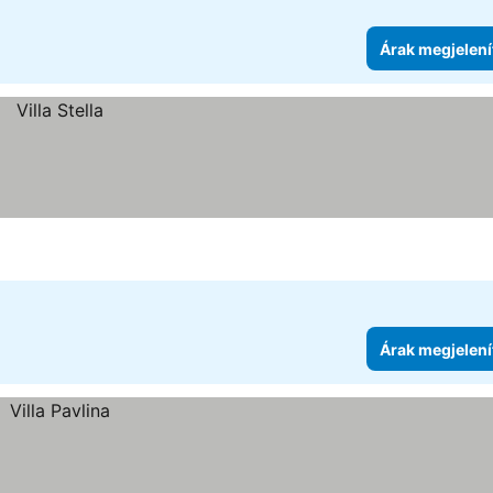
Árak megjelení
Árak megjelení