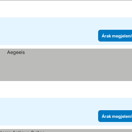
Árak megjelení
Árak megjelení