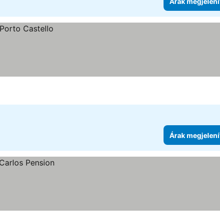
Árak megjelení
Árak megjelení