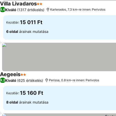
Villa Livadaros
2 Kategória
Kiváló
(1317 értékelés)
8,6
Karterados, 7.3 km-re innen: Perivolos
15 011 Ft
Kezdőár:
6 oldal
árainak mutatása
Aegeeis
2 Kategória
Kiváló
(625 értékelés)
9,2
Perissa, 0.8 km-re innen: Perivolos
15 160 Ft
Kezdőár:
8 oldal
árainak mutatása