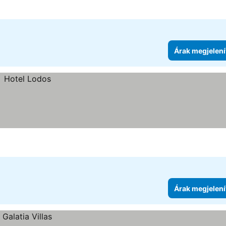
Árak megjelení
Árak megjelení