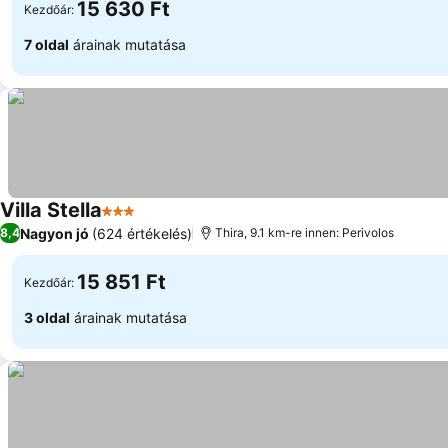
15 630 Ft
Kezdőár:
7 oldal
árainak mutatása
Villa Stella
3 Kategória
Nagyon jó
(624 értékelés)
8,4
Thira, 9.1 km-re innen: Perivolos
15 851 Ft
Kezdőár:
3 oldal
árainak mutatása