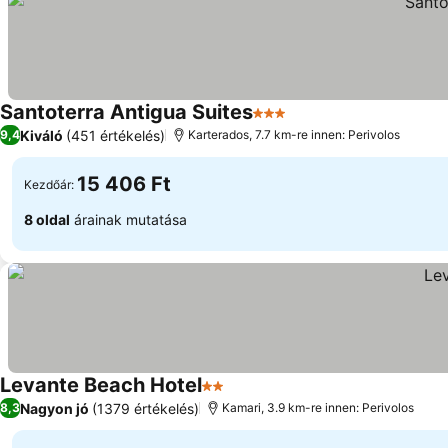
Santoterra Antigua Suites
3 Kategória
Kiváló
(451 értékelés)
9,4
Karterados, 7.7 km-re innen: Perivolos
15 406 Ft
Kezdőár:
8 oldal
árainak mutatása
Levante Beach Hotel
2 Kategória
Nagyon jó
(1379 értékelés)
8,3
Kamari, 3.9 km-re innen: Perivolos