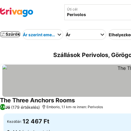
Úti cél
Szűrők
Ár szerint emelkedő
Ár
Elhelyezk
Szállások Perivolos, Görög
The Three Anchors Rooms
Jó
(179 értékelés)
7,6
Emborio, 1.1 km-re innen: Perivolos
12 467 Ft
Kezdőár: