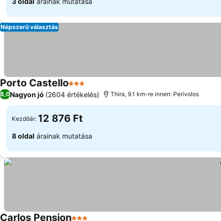
3 oldal
árainak mutatása
Népszerű választás
Porto Castello
3 Kategória
Nagyon jó
(2604 értékelés)
8,0
Thira, 9.1 km-re innen: Perivolos
12 876 Ft
Kezdőár:
8 oldal
árainak mutatása
Carlos Pension