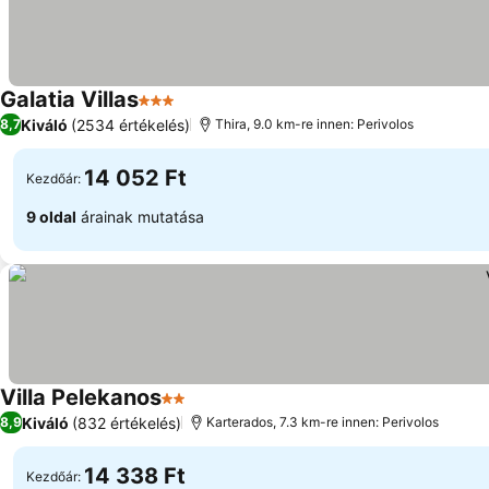
Galatia Villas
3 Kategória
Kiváló
(2534 értékelés)
8,7
Thira, 9.0 km-re innen: Perivolos
14 052 Ft
Kezdőár:
9 oldal
árainak mutatása
Villa Pelekanos
2 Kategória
Kiváló
(832 értékelés)
8,9
Karterados, 7.3 km-re innen: Perivolos
14 338 Ft
Kezdőár: