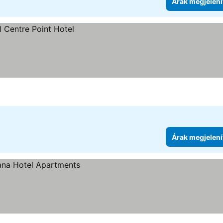
Árak megjelení
Árak megjelení