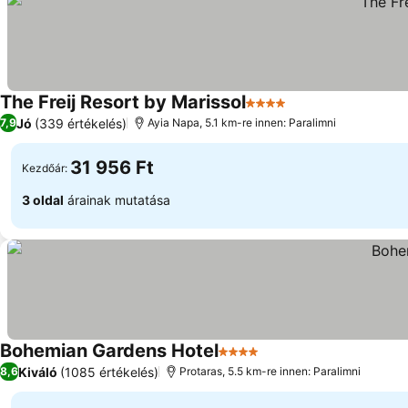
The Freij Resort by Marissol
4 Kategória
Jó
(339 értékelés)
7,9
Ayia Napa, 5.1 km-re innen: Paralimni
31 956 Ft
Kezdőár:
3 oldal
árainak mutatása
Bohemian Gardens Hotel
4 Kategória
Kiváló
(1085 értékelés)
8,6
Protaras, 5.5 km-re innen: Paralimni