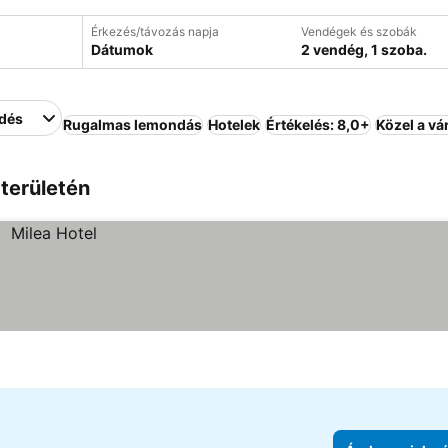
Érkezés/távozás napja
Vendégek és szobák
Dátumok
2 vendég, 1 szoba.
edés
Rugalmas lemondás
Hotelek
Értékelés: 8,0+
Közel a v
 területén