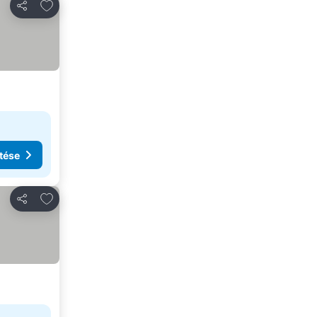
Hozzáadás a kedvencekhez
Megosztás
tése
Hozzáadás a kedvencekhez
Megosztás