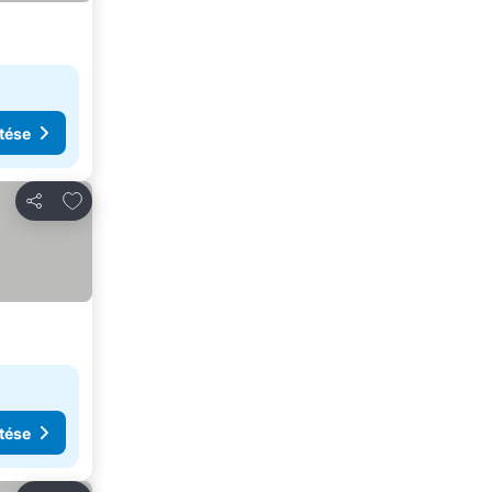
tése
Hozzáadás a kedvencekhez
Megosztás
tése