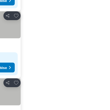
tése
Hozzáadás a kedvencekhez
Megosztás
tése
Hozzáadás a kedvencekhez
Megosztás