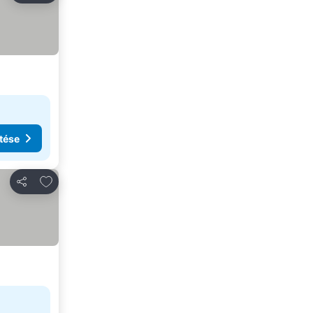
tése
Hozzáadás a kedvencekhez
Megosztás