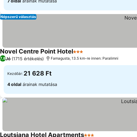
7 oldal
árainak mutatása
Népszerű választás
Novel Centre Point Hotel
3 Kategória
Jó
(1715 értékelés)
7,8
Famagusta, 13.5 km-re innen: Paralimni
21 628 Ft
Kezdőár:
4 oldal
árainak mutatása
Loutsiana Hotel Apartments