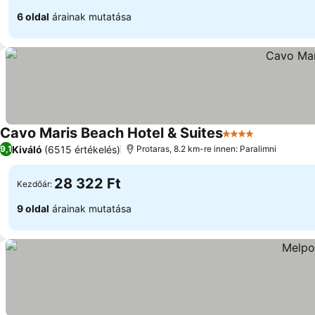
6 oldal
árainak mutatása
Cavo Maris Beach Hotel & Suites
4 Kategória
Kiváló
(6515 értékelés)
9,1
Protaras, 8.2 km-re innen: Paralimni
28 322 Ft
Kezdőár:
9 oldal
árainak mutatása