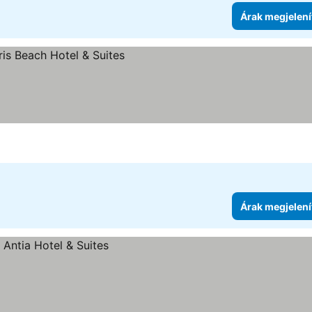
Árak megjelení
Árak megjelení