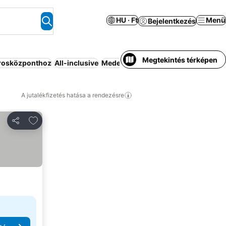
HU · Ft
Menü
Bejelentkezés
Megtekintés térképen
árosközponthoz
All-inclusive
Medence
Reggeli az árban
Strand
A jutalékfizetés hatása a rendezésre
Hozzáadás a kedvencekhez
Megosztás