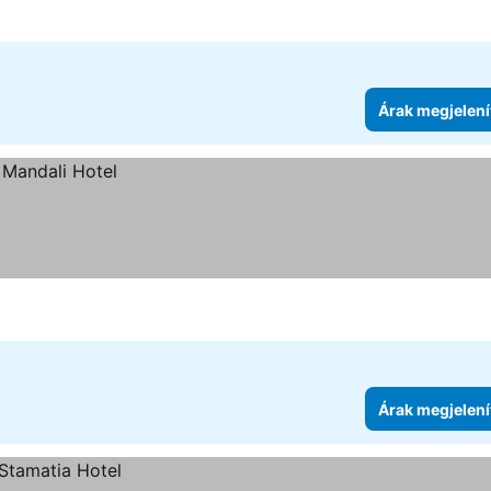
Árak megjelení
Árak megjelení