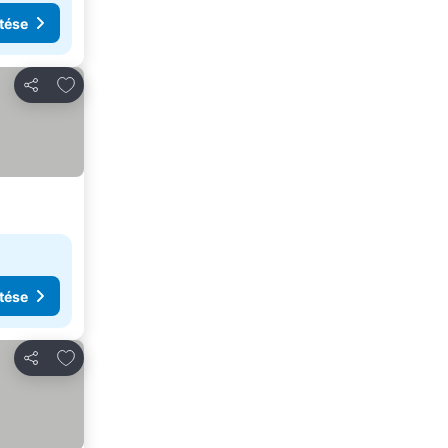
tése
Hozzáadás a kedvencekhez
Megosztás
tése
Hozzáadás a kedvencekhez
Megosztás