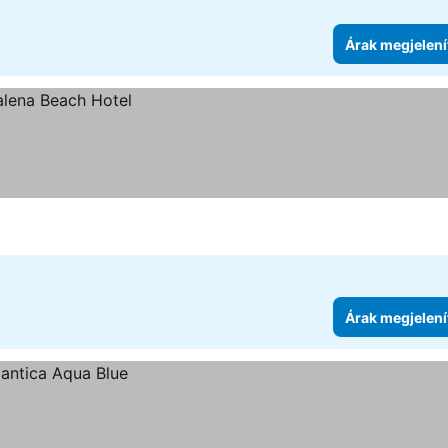
Árak megjelení
Árak megjelení