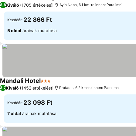
3 Kategória
Kiváló
(1705 értékelés)
8,8
Ayia Napa, 6.1 km-re innen: Paralimni
22 866 Ft
Kezdőár:
5 oldal
árainak mutatása
Mandali Hotel
3 Kategória
Kiváló
(1452 értékelés)
8,7
Protaras, 6.2 km-re innen: Paralimni
23 098 Ft
Kezdőár:
7 oldal
árainak mutatása