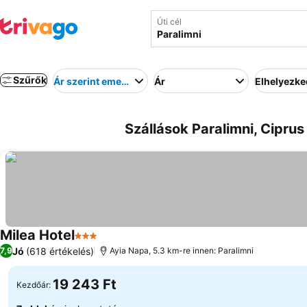
Úti cél
Szűrők
Ár szerint emelkedő
Ár
Elhelyezk
Szállások Paralimni, Ciprus
Milea Hotel
3 Kategória
Jó
(618 értékelés)
7,9
Ayia Napa, 5.3 km-re innen: Paralimni
19 243 Ft
Kezdőár: