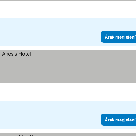
Árak megjelení
Árak megjelení