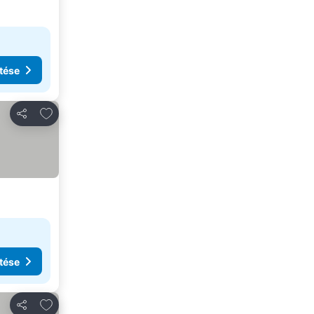
tése
Hozzáadás a kedvencekhez
Megosztás
tése
Hozzáadás a kedvencekhez
Megosztás