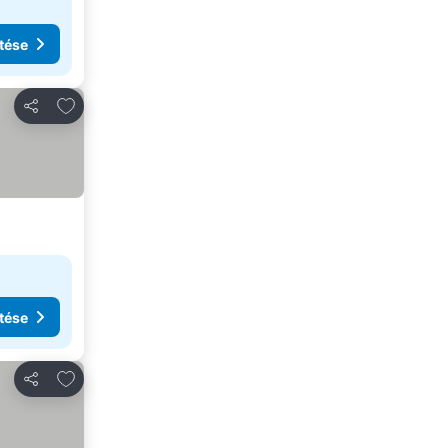
tése
Hozzáadás a kedvencekhez
Megosztás
tése
Hozzáadás a kedvencekhez
Megosztás