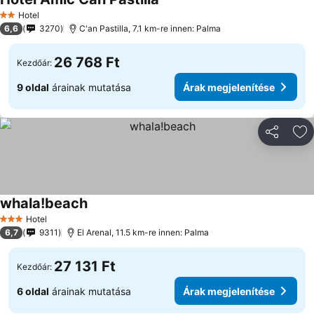
Hotel
2 Kategória
6,6
3270
C'an Pastilla, 7.1 km-re innen: Palma
26 768 Ft
Kezdőár:
9 oldal
árainak mutatása
Árak megjelenítése
Megosztá
Ho
whala!beach
Hotel
3 Kategória
6,7
9311
El Arenal, 11.5 km-re innen: Palma
27 131 Ft
Kezdőár:
6 oldal
árainak mutatása
Árak megjelenítése