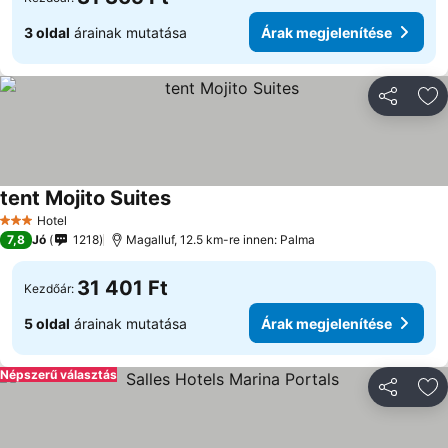
3 oldal
árainak mutatása
Árak megjelenítése
Megosztá
Ho
tent Mojito Suites
Hotel
3 Kategória
7,8
Jó
1218
Magalluf, 12.5 km-re innen: Palma
31 401 Ft
Kezdőár:
5 oldal
árainak mutatása
Árak megjelenítése
Népszerű választás
Megosztá
Ho