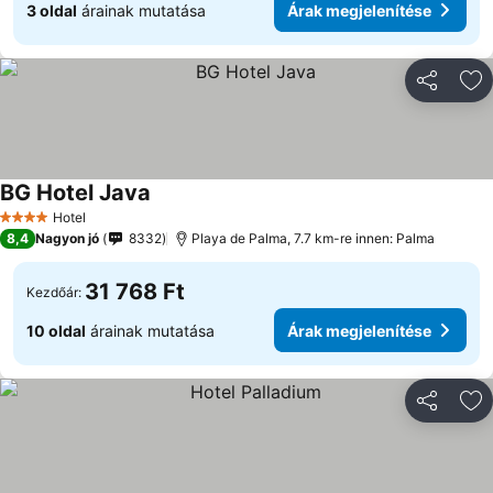
3 oldal
árainak mutatása
Árak megjelenítése
Megosztá
Ho
BG Hotel Java
Hotel
4 Kategória
8,4
Nagyon jó
8332
Playa de Palma, 7.7 km-re innen: Palma
31 768 Ft
Kezdőár:
10 oldal
árainak mutatása
Árak megjelenítése
Megosztá
Ho