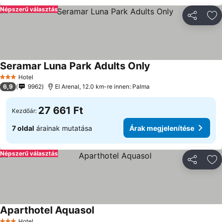
Népszerű választás
Megosztá
Ho
Seramar Luna Park Adults Only
Hotel
3 Kategória
6,9
9962
El Arenal, 12.0 km-re innen: Palma
27 661 Ft
Kezdőár:
7 oldal
árainak mutatása
Árak megjelenítése
Népszerű választás
Megosztá
Ho
Aparthotel Aquasol
Hotel