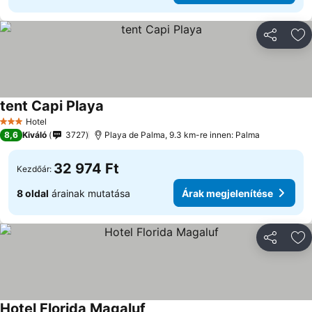
Megosztá
Ho
tent Capi Playa
Hotel
3 Kategória
8,6
Kiváló
3727
Playa de Palma, 9.3 km-re innen: Palma
32 974 Ft
Kezdőár:
8 oldal
árainak mutatása
Árak megjelenítése
Megosztá
Ho
Hotel Florida Magaluf