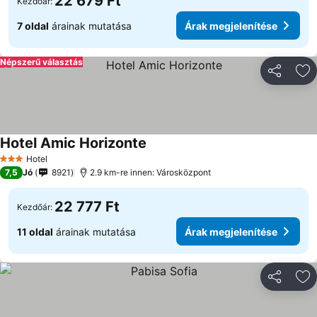
22 679 Ft
Kezdőár:
7 oldal
árainak mutatása
Árak megjelenítése
Népszerű választás
Megosztá
Ho
Hotel Amic Horizonte
Hotel
3 Kategória
7,5
Jó
8921
2.9 km-re innen: Városközpont
22 777 Ft
Kezdőár:
11 oldal
árainak mutatása
Árak megjelenítése
Megosztá
Ho