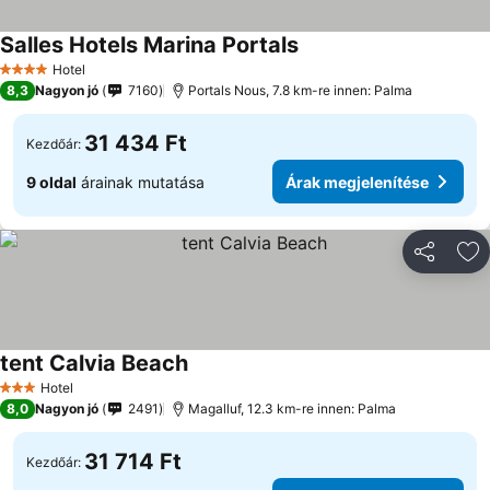
Salles Hotels Marina Portals
Hotel
4 Kategória
8,3
Nagyon jó
7160
Portals Nous, 7.8 km-re innen: Palma
31 434 Ft
Kezdőár:
9 oldal
árainak mutatása
Árak megjelenítése
Megosztá
Ho
tent Calvia Beach
Hotel
3 Kategória
8,0
Nagyon jó
2491
Magalluf, 12.3 km-re innen: Palma
31 714 Ft
Kezdőár: