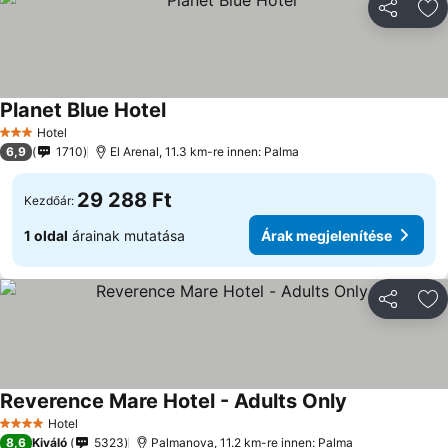
Megosztá
Ho
Planet Blue Hotel
Hotel
3 Kategória
6,9
1710
El Arenal, 11.3 km-re innen: Palma
29 288 Ft
Kezdőár:
1 oldal
árainak mutatása
Árak megjelenítése
Megosztá
Ho
Reverence Mare Hotel - Adults Only
Hotel
4 Kategória
8,6
Kiváló
5323
Palmanova, 11.2 km-re innen: Palma