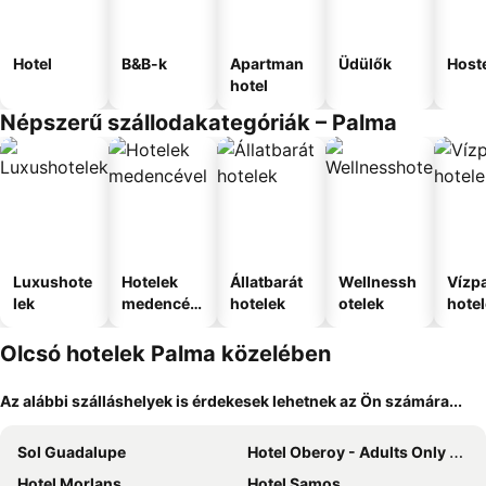
Hotel
B&B-k
Apartman
Üdülők
Host
hotel
Népszerű szállodakategóriák – Palma
Luxushote
Hotelek
Állatbarát
Wellnessh
Vízpa
lek
medencév
hotelek
otelek
hote
el
Olcsó hotelek Palma közelében
Az alábbi szálláshelyek is érdekesek lehetnek az Ön számára...
Sol Guadalupe
Hotel Oberoy - Adults Only +16
Hotel Morlans
Hotel Samos