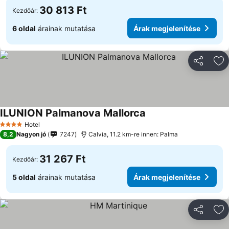
30 813 Ft
Kezdőár:
6 oldal
árainak mutatása
Árak megjelenítése
Megosztá
Ho
ILUNION Palmanova Mallorca
Hotel
4 Kategória
8,2
Nagyon jó
7247
Calvia, 11.2 km-re innen: Palma
31 267 Ft
Kezdőár:
5 oldal
árainak mutatása
Árak megjelenítése
Megosztá
Ho