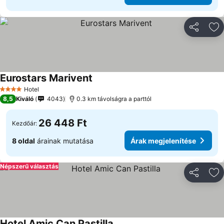
Megosztá
Ho
Eurostars Marivent
Hotel
4 Kategória
8,5
Kiváló
4043
0.3 km távolságra a parttól
26 448 Ft
Kezdőár:
8 oldal
árainak mutatása
Árak megjelenítése
Népszerű választás
Megosztá
Ho
Hotel Amic Can Pastilla