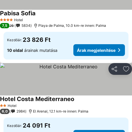
Pabisa Sofia
Hotel
4 Kategória
7,5
Jó
5834
Playa de Palma, 10.0 km-re innen: Palma
23 826 Ft
Kezdőár:
10 oldal
árainak mutatása
Árak megjelenítése
Megosztá
Ho
Hotel Costa Mediterraneo
Hotel
2 Kategória
6,0
2984
El Arenal, 12.1 km-re innen: Palma
24 091 Ft
Kezdőár: