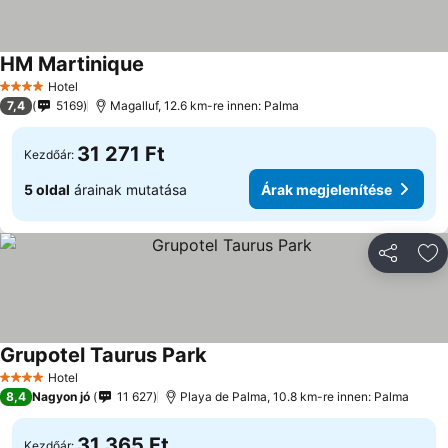
HM Martinique
Hotel
4 Kategória
7,4
5169
Magalluf, 12.6 km-re innen: Palma
31 271 Ft
Kezdőár:
5 oldal
árainak mutatása
Árak megjelenítése
Megosztá
Ho
Grupotel Taurus Park
Hotel
4 Kategória
8,4
Nagyon jó
11 627
Playa de Palma, 10.8 km-re innen: Palma
31 365 Ft
Kezdőár: