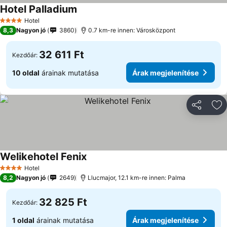
Hotel Palladium
Hotel
4 Kategória
8,3
Nagyon jó
3860
0.7 km-re innen: Városközpont
32 611 Ft
Kezdőár:
10 oldal
árainak mutatása
Árak megjelenítése
Megosztá
Ho
Welikehotel Fenix
Hotel
4 Kategória
8,2
Nagyon jó
2649
Llucmajor, 12.1 km-re innen: Palma
32 825 Ft
Kezdőár:
1 oldal
árainak mutatása
Árak megjelenítése