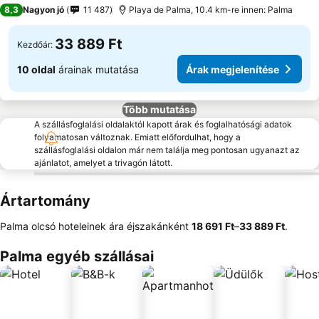
4 Kategória
8,3
Nagyon jó
11 487
Playa de Palma, 10.4 km-re innen: Palma
33 889 Ft
Kezdőár:
10 oldal
árainak mutatása
Árak megjelenítése
Több mutatása
A szállásfoglalási oldalaktól kapott árak és foglalhatósági adatok
folyamatosan változnak. Emiatt előfordulhat, hogy a
szállásfoglalási oldalon már nem találja meg pontosan ugyanazt az
ajánlatot, amelyet a trivagón látott.
Ártartomány
Palma olcsó hoteleinek ára éjszakánként
‎18 691 Ft
–
‎33 889 Ft
.
Palma egyéb szállásai