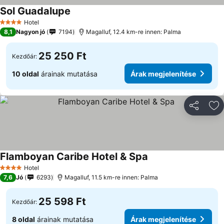
Sol Guadalupe
Hotel
4 Kategória
8,1
Nagyon jó
7194
Magalluf, 12.4 km-re innen: Palma
25 250 Ft
Kezdőár:
10 oldal
árainak mutatása
Árak megjelenítése
Megosztá
Ho
Flamboyan Caribe Hotel & Spa
Hotel
4 Kategória
7,6
Jó
6293
Magalluf, 11.5 km-re innen: Palma
25 598 Ft
Kezdőár:
8 oldal
árainak mutatása
Árak megjelenítése