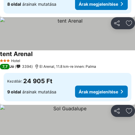
8 oldal
árainak mutatása
Árak megjelenítése
Megosztá
Ho
tent Arenal
Hotel
3 Kategória
7,7
Jó
3394
El Arenal, 11.8 km-re innen: Palma
24 905 Ft
Kezdőár:
9 oldal
árainak mutatása
Árak megjelenítése
Megosztá
Ho