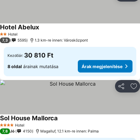
Hotel Abelux
Hotel
2 Kategória
7,3
5595
1.3 km-re innen: Városközpont
30 810 Ft
Kezdőár:
8 oldal
árainak mutatása
Árak megjelenítése
Megosztá
Ho
Sol House Mallorca
Hotel
4 Kategória
7,8
Jó
4150
Magalluf, 12.1 km-re innen: Palma