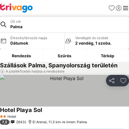
Kedvencek
Bejelen
Me
Úti cél
Palma
Érkezés/távozás napja
Vendégek és szobák
Dátumok
2 vendég, 1 szoba.
Rendezés
Szűrés
Térkép
Szállások Palma, Spanyolország területén
A jutalékfizetés hatása a rendezésre
Megosztá
Ho
Hotel Playa Sol
Hotel
2 Kategória
7,2
2643
El Arenal, 11.3 km-re innen: Palma