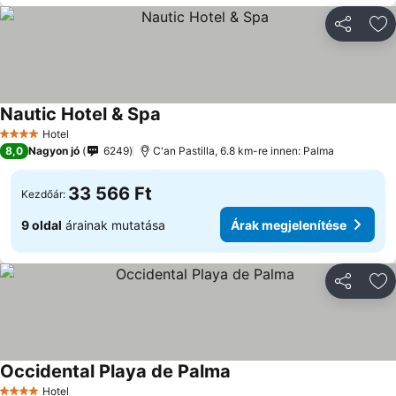
Megosztá
Ho
Nautic Hotel & Spa
Hotel
4 Kategória
8,0
Nagyon jó
6249
C'an Pastilla, 6.8 km-re innen: Palma
33 566 Ft
Kezdőár:
9 oldal
árainak mutatása
Árak megjelenítése
Megosztá
Ho
Occidental Playa de Palma
Hotel