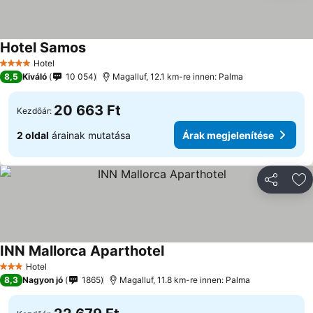
Hotel Samos
Hotel
4 Kategória
8,5
Kiváló
10 054
Magalluf, 12.1 km-re innen: Palma
20 663 Ft
Kezdőár:
2 oldal
árainak mutatása
Árak megjelenítése
Megosztá
Ho
INN Mallorca Aparthotel
Hotel
3 Kategória
8,3
Nagyon jó
1865
Magalluf, 11.8 km-re innen: Palma