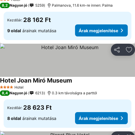
3 Kategória
8,2
Nagyon jó
5259
Palmanova, 11.6 km-re innen: Palma
28 162 Ft
Kezdőár:
9 oldal
árainak mutatása
Árak megjelenítése
Megosztá
Ho
Hotel Joan Miró Museum
Hotel
4 Kategória
8,4
Nagyon jó
6213
0.3 km távolságra a parttól
28 623 Ft
Kezdőár:
8 oldal
árainak mutatása
Árak megjelenítése