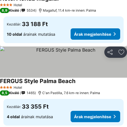
Hotel
4 Kategória
8,9
Kiváló
5534
Magalluf, 11.4 km-re innen: Palma
33 188 Ft
Kezdőár:
10 oldal
árainak mutatása
Árak megjelenítése
Megosztá
Ho
FERGUS Style Palma Beach
Hotel
4 Kategória
8,5
Kiváló
1465
C'an Pastilla, 7.6 km-re innen: Palma
33 355 Ft
Kezdőár:
4 oldal
árainak mutatása
Árak megjelenítése