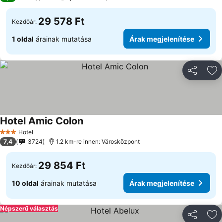
29 578 Ft
Kezdőár:
1 oldal
árainak mutatása
Árak megjelenítése
Megosztá
Ho
Hotel Amic Colon
Hotel
3 Kategória
7,4
3724
1.2 km-re innen: Városközpont
29 854 Ft
Kezdőár:
10 oldal
árainak mutatása
Árak megjelenítése
Népszerű választás
Megosztá
Ho