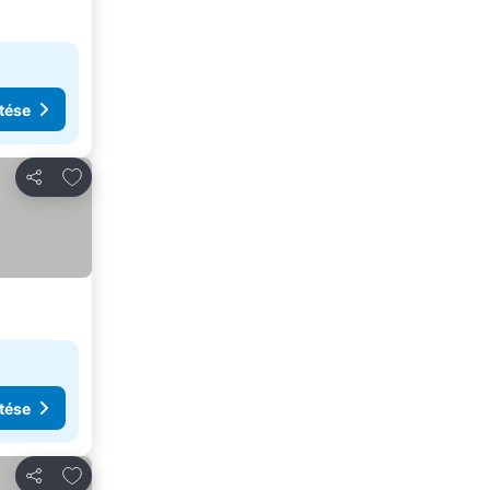
tése
Hozzáadás a kedvencekhez
Megosztás
tése
Hozzáadás a kedvencekhez
Megosztás