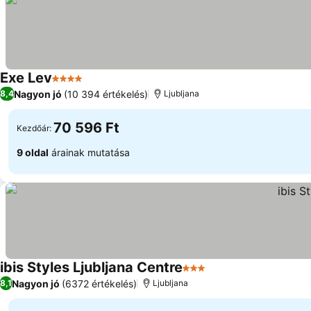
Exe Lev
4 Kategória
Nagyon jó
(10 394 értékelés)
8,4
Ljubljana
70 596 Ft
Kezdőár:
9 oldal
árainak mutatása
ibis Styles Ljubljana Centre
3 Kategória
Nagyon jó
(6372 értékelés)
8,1
Ljubljana