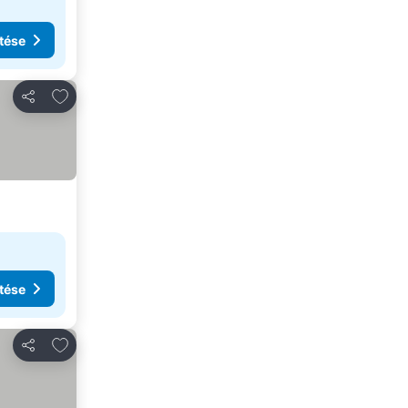
tése
Hozzáadás a kedvencekhez
Megosztás
tése
Hozzáadás a kedvencekhez
Megosztás