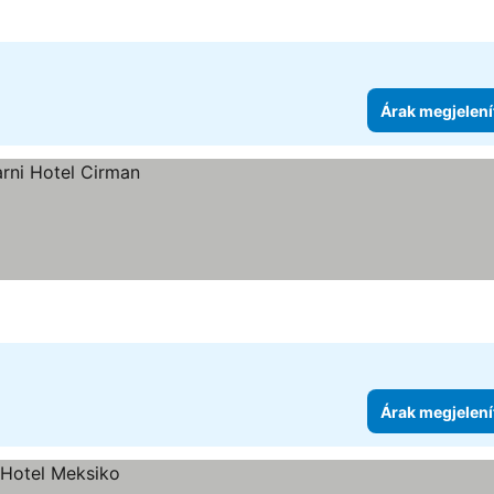
Árak megjelení
Árak megjelení