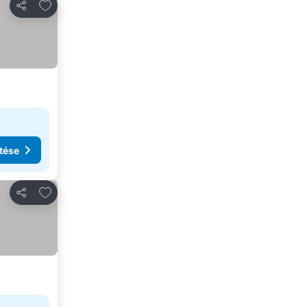
Hozzáadás a kedvencekhez
Megosztás
tése
Hozzáadás a kedvencekhez
Megosztás