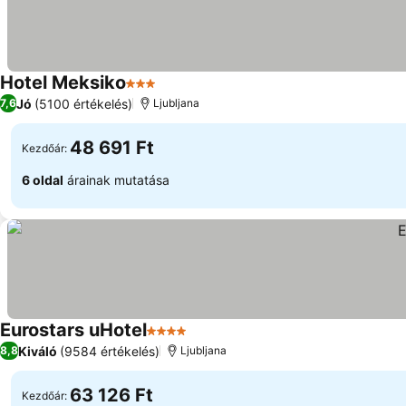
Hotel Meksiko
3 Kategória
Jó
(5100 értékelés)
7,6
Ljubljana
48 691 Ft
Kezdőár:
6 oldal
árainak mutatása
Eurostars uHotel
4 Kategória
Kiváló
(9584 értékelés)
8,8
Ljubljana
63 126 Ft
Kezdőár: