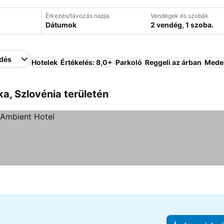
Érkezés/távozás napja
Vendégek és szobák
Dátumok
2 vendég, 1 szoba.
edés
Hotelek
Értékelés: 8,0+
Parkoló
Reggeli az árban
Mede
a, Szlovénia területén