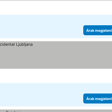
Árak megjelení
Árak megjelení