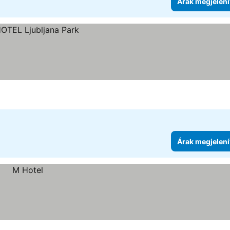
Árak megjelení
Árak megjelení