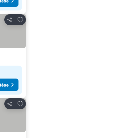
tése
Hozzáadás a kedvencekhez
Megosztás
tése
Hozzáadás a kedvencekhez
Megosztás