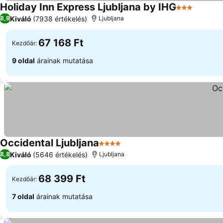
Holiday Inn Express Ljubljana by IHG
3 Kategória
Kiváló
(7938 értékelés)
8,9
Ljubljana
67 168 Ft
Kezdőár:
9 oldal
árainak mutatása
Occidental Ljubljana
4 Kategória
Kiváló
(5646 értékelés)
8,8
Ljubljana
68 399 Ft
Kezdőár:
7 oldal
árainak mutatása