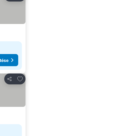
tése
Hozzáadás a kedvencekhez
Megosztás