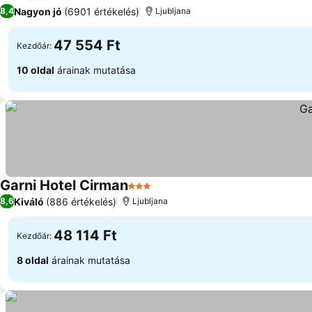
4 Kategória
Nagyon jó
(6901 értékelés)
8,4
Ljubljana
47 554 Ft
Kezdőár:
10 oldal
árainak mutatása
Garni Hotel Cirman
3 Kategória
Kiváló
(886 értékelés)
8,6
Ljubljana
48 114 Ft
Kezdőár:
8 oldal
árainak mutatása