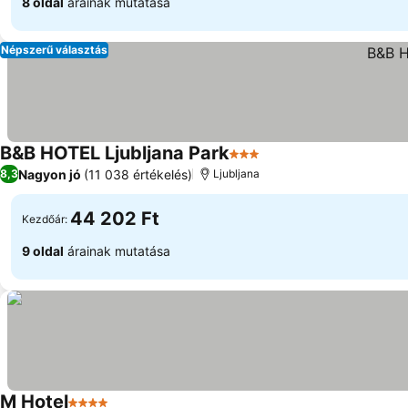
8 oldal
árainak mutatása
Népszerű választás
B&B HOTEL Ljubljana Park
3 Kategória
Nagyon jó
(11 038 értékelés)
8,3
Ljubljana
44 202 Ft
Kezdőár:
9 oldal
árainak mutatása
M Hotel