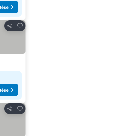
tése
Hozzáadás a kedvencekhez
Megosztás
tése
Hozzáadás a kedvencekhez
Megosztás