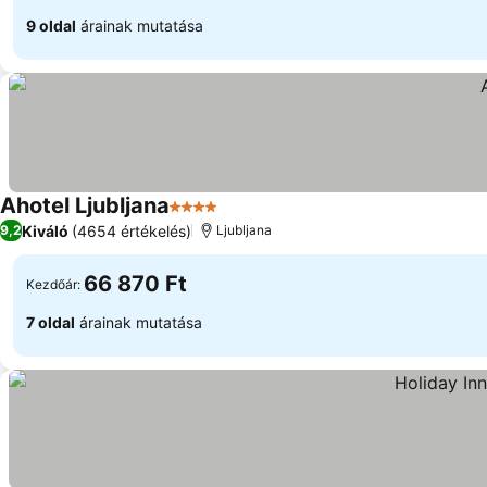
9 oldal
árainak mutatása
Ahotel Ljubljana
4 Kategória
Kiváló
(4654 értékelés)
9,2
Ljubljana
66 870 Ft
Kezdőár:
7 oldal
árainak mutatása