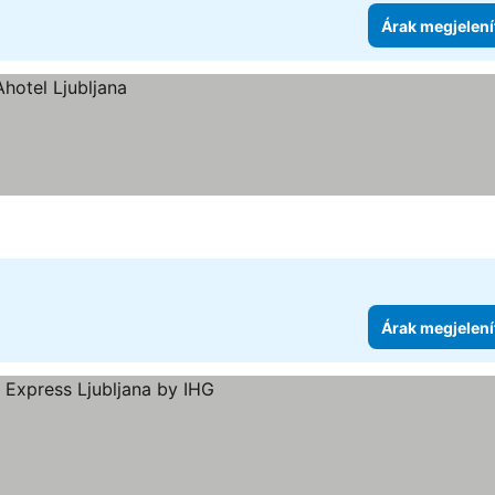
Árak megjelení
Árak megjelení