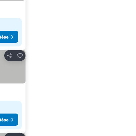
tése
Hozzáadás a kedvencekhez
Megosztás
tése