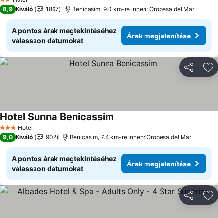
2 Kategória
8,9
Kiváló
1867
Benicasim, 9.0 km-re innen: Oropesa del Mar
A pontos árak megtekintéséhez
Árak megjelenítése
válasszon dátumokat
Megosztá
Ho
Hotel Sunna Benicassim
Árak megjelenítése
Hotel
3 Kategória
9,0
Kiváló
902
Benicasim, 7.4 km-re innen: Oropesa del Mar
A pontos árak megtekintéséhez
Árak megjelenítése
válasszon dátumokat
Megosztá
Ho