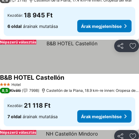
6,6
2118
Castellón de la Plana, 17.4 km-re innen: Oropesa del Mar
18 945 Ft
Kezdőár:
6 oldal
árainak mutatása
Árak megjelenítése
Népszerű választás
Megosztá
Ho
B&B HOTEL Castellón
Árak megjelenítése
Hotel
3 Kategória
8,5
Kiváló
7998
Castellón de la Plana, 18.9 km-re innen: Oropesa del
21 118 Ft
Kezdőár:
7 oldal
árainak mutatása
Árak megjelenítése
Népszerű választás