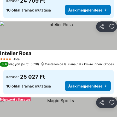
24 709 Ft
Kezdőár:
10 oldal
árainak mutatása
Árak megjelenítése
Megosztá
Ho
Intelier Rosa
Árak megjelenítése
Hotel
4 Kategória
8,4
Nagyon jó
5528
Castellón de la Plana, 19.2 km-re innen: Oropesa
25 027 Ft
Kezdőár:
10 oldal
árainak mutatása
Árak megjelenítése
Népszerű választás
Megosztá
Ho