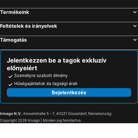
Pontiana Thalasso Hotel
Pensión La Ola
Termékeink
Te Maná Hotel
Apartamentos Los Almendros 3000
Feltételek és irányelvek
Hotel Tramontana
Hotel Servigroup Romana
Hotel Neptuno
Hotel Jardín
Támogatás
Hotel Bosquemar
Maeva Casablanca
Magic Games
ACV - Costa Azahar I -2ª linea planta baja norte
Jelentkezzen be a tagok exkluzív
Acv- Costa Marina I-1Alinea Planta 5 Norte
Daytona Vidaber Primera línea
előnyeiért
Hotel Jardín de Bellver
El Cid
Személyre szabott élmény
Hotel Voramar
Hostal Garamar
Hűségajánlatok és tagsági árak
Hotel Intur Azor
Bejelentkezés
trivago N.V.
, Kesselstraße 5 – 7, 40221 Düsseldorf, Németország
Copyright 2026 trivago | Minden jog fenntartva.