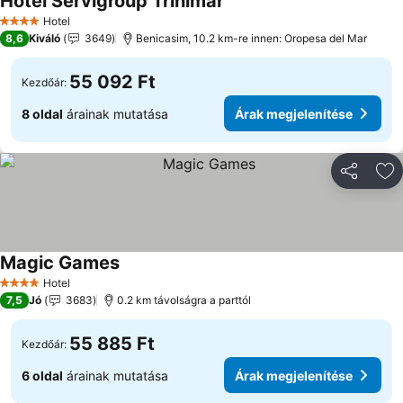
Hotel Servigroup Trinimar
Árak megjelenítése
Hotel
4 Kategória
8,6
Kiváló
3649
Benicasim, 10.2 km-re innen: Oropesa del Mar
55 092 Ft
Kezdőár:
8 oldal
árainak mutatása
Árak megjelenítése
Megosztá
Ho
Magic Games
Árak megjelenítése
Hotel
4 Kategória
7,5
Jó
3683
0.2 km távolságra a parttól
55 885 Ft
Kezdőár:
6 oldal
árainak mutatása
Árak megjelenítése