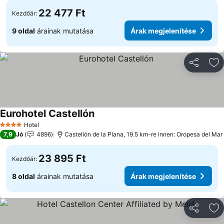
22 477 Ft
Kezdőár:
9 oldal
árainak mutatása
Árak megjelenítése
Megosztá
Ho
Eurohotel Castellón
Árak megjelenítése
Hotel
4 Kategória
7,9
Jó
4896
Castellón de la Plana, 19.5 km-re innen: Oropesa del Mar
23 895 Ft
Kezdőár:
8 oldal
árainak mutatása
Árak megjelenítése
Megosztá
Ho