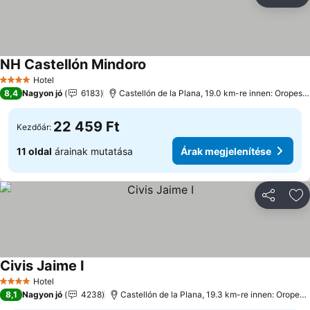
Megosztá
Ho
NH Castellón Mindoro
Árak megjelenítése
Hotel
4 Kategória
8,4
Nagyon jó
6183
Castellón de la Plana, 19.0 km-re innen: Oropesa
22 459 Ft
Kezdőár:
11 oldal
árainak mutatása
Árak megjelenítése
Megosztá
Ho
Civis Jaime I
Árak megjelenítése
Hotel
4 Kategória
8,1
Nagyon jó
4238
Castellón de la Plana, 19.3 km-re innen: Oropesa