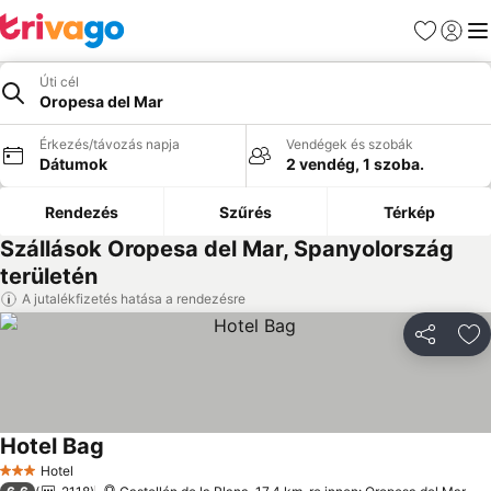
Kedvencek
Bejelen
Me
Úti cél
Oropesa del Mar
Érkezés/távozás napja
Vendégek és szobák
Dátumok
2 vendég, 1 szoba.
Rendezés
Szűrés
Térkép
Szállások Oropesa del Mar, Spanyolország
területén
A jutalékfizetés hatása a rendezésre
Megosztá
Ho
Hotel Bag
Árak megjelenítése
Hotel
3 Kategória