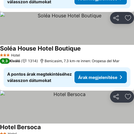
válasszon dátumokat
Megosztá
Ho
Soléa House Hotel Boutique
Árak megjelenítése
Hotel
3 Kategória
9,3
Kiváló
1314
Benicasim, 7.3 km-re innen: Oropesa del Mar
A pontos árak megtekintéséhez
Árak megjelenítése
válasszon dátumokat
Megosztá
Ho
Hotel Bersoca
Árak megjelenítése
Hotel