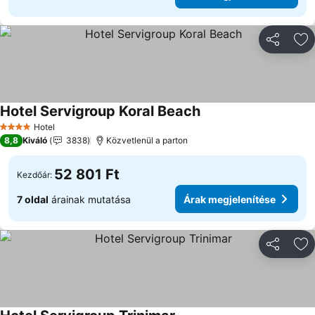
Megosztá
Ho
Hotel Servigroup Koral Beach
Árak megjelenítése
Hotel
4 Kategória
8,8
Kiváló
3838
Közvetlenül a parton
52 801 Ft
Kezdőár:
7 oldal
árainak mutatása
Árak megjelenítése
Megosztá
Ho