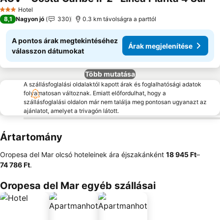
Ára
Hotel
3 Kategória
8,1
Nagyon jó
330
0.3 km távolságra a parttól
A pontos árak megtekintéséhez
Árak megjelenítése
válasszon dátumokat
Több mutatása
A szállásfoglalási oldalaktól kapott árak és foglalhatósági adatok
folyamatosan változnak. Emiatt előfordulhat, hogy a
szállásfoglalási oldalon már nem találja meg pontosan ugyanazt az
ajánlatot, amelyet a trivagón látott.
Ártartomány
Oropesa del Mar olcsó hoteleinek ára éjszakánként
‎18 945 Ft
–
74 786 Ft
.
Oropesa del Mar egyéb szállásai