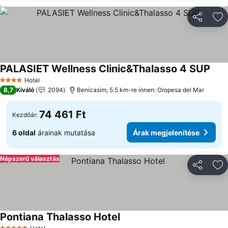
Megosztá
Ho
PALASIET Wellness Clinic&Thalasso 4 SUP
Árak
Hotel
4 Kategória
8,7
Kiváló
2094
Benicasim, 5.5 km-re innen: Oropesa del Mar
74 461 Ft
Kezdőár:
6 oldal
árainak mutatása
Árak megjelenítése
Népszerű választás
Megosztá
Ho
Pontiana Thalasso Hotel
Árak megjelenítése