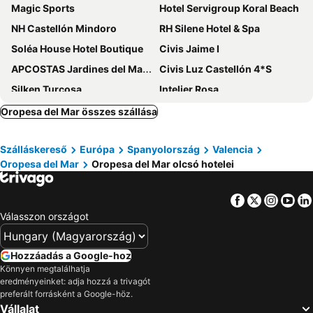
Magic Sports
Hotel Servigroup Koral Beach
NH Castellón Mindoro
RH Silene Hotel & Spa
Soléa House Hotel Boutique
Civis Jaime I
APCOSTAS Jardines del Mar - Oropesa
Civis Luz Castellón 4*S
Silken Turcosa
Intelier Rosa
Vista Alegre
Hotel Castellon Center Affiliated by Meliá
Oropesa del Mar összes szállása
Hotel Doña Lola
Intelier Orange
Szálláskereső
Európa
Spanyolország
Valencia
Hotel DL Port
Hotel Bulevard
Oropesa del Mar
Oropesa del Mar olcsó hotelei
Hotel Bag
Hotel DL Urban
Hotel Servigroup Trinimar
B&B HOTEL Castellón
Facebook
Twitter
Insta
Yo
Apartamentos Terrazas Al Mar 3000
Hotel Bersoca
Válasszon országot
Intelier Bonaire
Suites Puente de Hierro
Hotel Marina
Albades Hotel & Spa - Adults Only - 4 Star Superior
Hozzáadás a Google-hoz
Könnyen megtalálhatja
Hotel Sunna Benicassim
Hotel Rural L'Antic Portal
eredményeinket: adja hozzá a trivagót
Hotel Real Castellon
Eurohotel Castellón
preferált forrásként a Google-höz.
Vállalat
PALASIET Wellness Clinic&Thalasso 4 SUP
Magic Inn