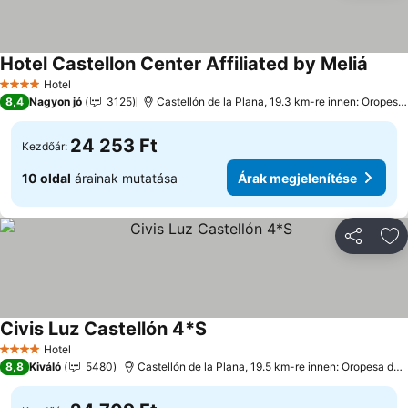
Hotel Castellon Center Affiliated by Meliá
Árak 
Hotel
4 Kategória
8,4
Nagyon jó
3125
Castellón de la Plana, 19.3 km-re innen: Oropesa
24 253 Ft
Kezdőár:
10 oldal
árainak mutatása
Árak megjelenítése
Megosztá
Ho
Civis Luz Castellón 4*S
Árak megjelenítése
Hotel
4 Kategória
8,8
Kiváló
5480
Castellón de la Plana, 19.5 km-re innen: Oropesa del