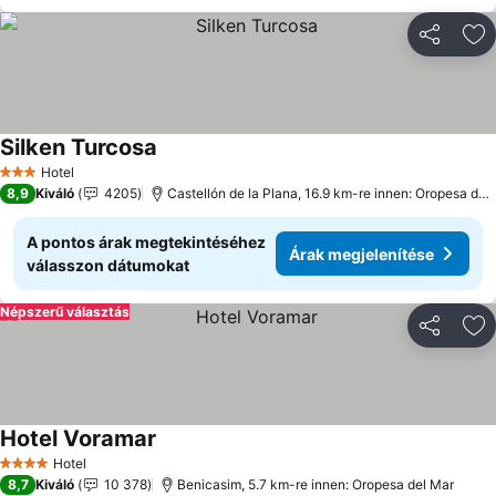
Megosztá
Ho
Silken Turcosa
Árak megjelenítése
Hotel
3 Kategória
8,9
Kiváló
4205
Castellón de la Plana, 16.9 km-re innen: Oropesa del
A pontos árak megtekintéséhez
Árak megjelenítése
válasszon dátumokat
Népszerű választás
Megosztá
Ho
Hotel Voramar
Árak megjelenítése
Hotel
4 Kategória
8,7
Kiváló
10 378
Benicasim, 5.7 km-re innen: Oropesa del Mar