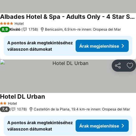
Albades Hotel & Spa - Adults Only - 4 Star Superior
Árak megjelenítése
Hotel
4 Kategória
8,9
Kiváló
1758
Benicasim, 6.9 km-re innen: Oropesa del Mar
A pontos árak megtekintéséhez
Árak megjelenítése
válasszon dátumokat
Megosztá
Ho
Hotel DL Urban
Árak megjelenítése
Hotel
2 Kategória
7,4
1078
Castellón de la Plana, 19.4 km-re innen: Oropesa del Mar
A pontos árak megtekintéséhez
Árak megjelenítése
válasszon dátumokat