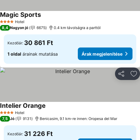
Magic Sports
Árak megjelenítése
Hotel
4 Kategória
8,4
Nagyon jó
6675
0.4 km távolságra a parttól
30 861 Ft
Kezdőár:
1 oldal
árainak mutatása
Árak megjelenítése
Megosztá
Ho
Intelier Orange
Árak megjelenítése
Hotel
4 Kategória
7,5
Jó
9131
Benicasim, 9.1 km-re innen: Oropesa del Mar
31 226 Ft
Kezdőár: