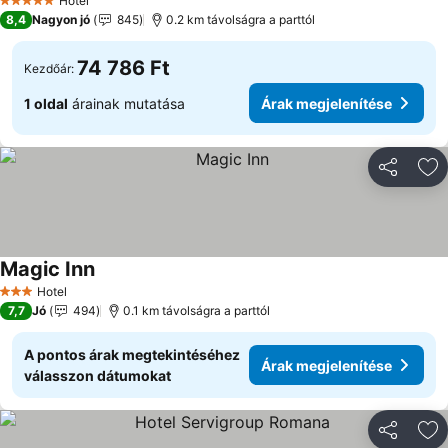
Hotel
5 Kategória
8,4
Nagyon jó
845
0.2 km távolságra a parttól
74 786 Ft
Kezdőár:
1 oldal
árainak mutatása
Árak megjelenítése
Megosztá
Ho
Magic Inn
Árak megjelenítése
Hotel
3 Kategória
7,7
Jó
494
0.1 km távolságra a parttól
A pontos árak megtekintéséhez
Árak megjelenítése
válasszon dátumokat
Megosztá
Ho