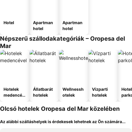
Hotel
Apartman
Apartman
hotel
hotel
Népszerű szállodakategóriák – Oropesa del
Mar
Hotelek
Állatbarát
Wellnessh
Vízparti
Hote
medencév
hotelek
otelek
hotelek
park
el
Olcsó hotelek Oropesa del Mar közelében
Az alábbi szálláshelyek is érdekesek lehetnek az Ön számára...