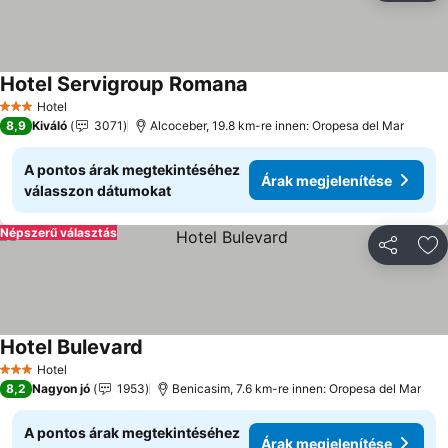
Hotel Servigroup Romana
Árak megjelenítése
Hotel
3 Kategória
8,9
Kiváló
3071
Alcoceber, 19.8 km-re innen: Oropesa del Mar
A pontos árak megtekintéséhez
Árak megjelenítése
válasszon dátumokat
Népszerű választás
Megosztá
Ho
Hotel Bulevard
Árak megjelenítése
Hotel
3 Kategória
8,2
Nagyon jó
1953
Benicasim, 7.6 km-re innen: Oropesa del Mar
A pontos árak megtekintéséhez
Árak megjelenítése