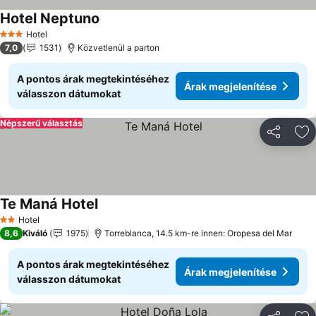
Hotel Neptuno
Árak megjelenítése
Hotel
3 Kategória
7,0
1531
Közvetlenül a parton
A pontos árak megtekintéséhez
Árak megjelenítése
válasszon dátumokat
Népszerű választás
Megosztá
Ho
Te Maná Hotel
Árak megjelenítése
Hotel
2 Kategória
8,6
Kiváló
1975
Torreblanca, 14.5 km-re innen: Oropesa del Mar
A pontos árak megtekintéséhez
Árak megjelenítése
válasszon dátumokat