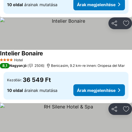
10 oldal
árainak mutatása
Árak megjelenítése
Megosztá
Ho
Intelier Bonaire
Árak megjelenítése
Hotel
4 Kategória
8,1
Nagyon jó
2506
Benicasim, 9.2 km-re innen: Oropesa del Mar
36 549 Ft
Kezdőár:
10 oldal
árainak mutatása
Árak megjelenítése
Megosztá
Ho