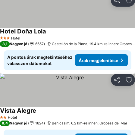
Megosztá
Ho
Hotel Doña Lola
Árak megjelenítése
Hotel
3 Kategória
8,1
Nagyon jó
6657
Castellón de la Plana, 19.4 km-re innen: Oropesa
A pontos árak megtekintéséhez
Árak megjelenítése
válasszon dátumokat
Megosztá
Ho
Vista Alegre
Árak megjelenítése
Hotel
2 Kategória
8,4
Nagyon jó
1824
Benicasim, 6.2 km-re innen: Oropesa del Mar