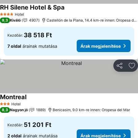
RH Silene Hotel & Spa
Árak megjelenítése
Hotel
4 Kategória
9,3
Kiváló
4907
Castellón de la Plana, 14.4 km-re innen: Oropesa del
38 518 Ft
Kezdőár:
7 oldal
árainak mutatása
Árak megjelenítése
Megosztá
Ho
Montreal
Árak megjelenítése
Hotel
3 Kategória
8,3
Nagyon jó
1889
Benicasim, 9.0 km-re innen: Oropesa del Mar
51 201 Ft
Kezdőár:
2 oldal
árainak mutatása
Árak megjelenítése