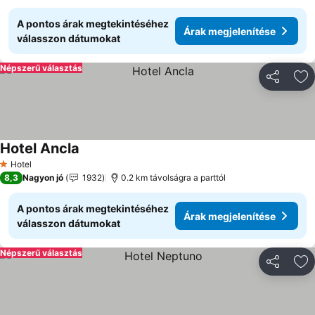
A pontos árak megtekintéséhez
Árak megjelenítése
válasszon dátumokat
Népszerű választás
Megosztá
Ho
Hotel Ancla
Árak megjelenítése
Hotel
1 Kategória
8,3
Nagyon jó
1932
0.2 km távolságra a parttól
A pontos árak megtekintéséhez
Árak megjelenítése
válasszon dátumokat
Népszerű választás
Megosztá
Ho