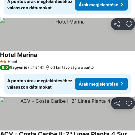
A pontos árak megtekintéséhez
Árak megjelenítése
válasszon dátumokat
Megosztá
Ho
Hotel Marina
Árak megjelenítése
Hotel
2 Kategória
8,0
Nagyon jó
944
0.1 km távolságra a parttól
A pontos árak megtekintéséhez
Árak megjelenítése
válasszon dátumokat
Megosztá
Ho
ACV - Costa Caribe II-2ª Linea Planta 4 Sur