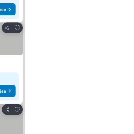
ése
Hozzáadás a kedvencekhez
Megosztás
ése
Hozzáadás a kedvencekhez
Megosztás