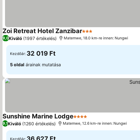
Zoi Retreat Hotel Zanzibar
3 Kategória
Kiváló
(1997 értékelés)
9,0
Matemwe, 18.0 km-re innen: Nungwi
32 019 Ft
Kezdőár:
5 oldal
árainak mutatása
Sunshine Marine Lodge
4 Kategória
Kiváló
(1260 értékelés)
9,1
Matemwe, 12.6 km-re innen: Nungwi
36 627 Ft
Kezdőár: