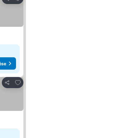
Megosztás
ése
Hozzáadás a kedvencekhez
Megosztás