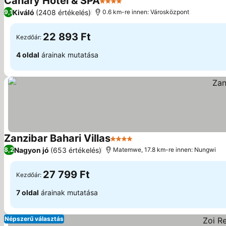
Canary Hotel & SPA
4 Kategória
Kiváló
(2408 értékelés)
9,1
0.6 km-re innen: Városközpont
22 893 Ft
Kezdőár:
4 oldal
árainak mutatása
Zanzibar Bahari Villas
4 Kategória
Nagyon jó
(653 értékelés)
8,2
Matemwe, 17.8 km-re innen: Nungwi
27 799 Ft
Kezdőár:
7 oldal
árainak mutatása
Népszerű választás