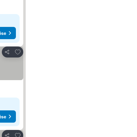
ése
Hozzáadás a kedvencekhez
Megosztás
ése
Hozzáadás a kedvencekhez