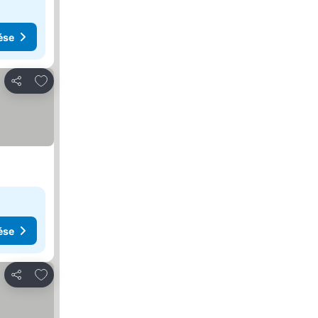
ése
Hozzáadás a kedvencekhez
Megosztás
ése
Hozzáadás a kedvencekhez
Megosztás