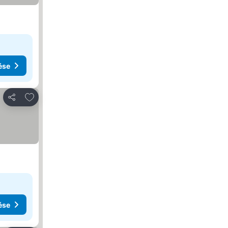
ése
Hozzáadás a kedvencekhez
Megosztás
ése