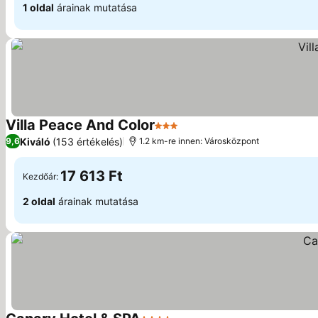
1 oldal
árainak mutatása
Villa Peace And Color
3 Kategória
Kiváló
(153 értékelés)
9,6
1.2 km-re innen: Városközpont
17 613 Ft
Kezdőár:
2 oldal
árainak mutatása