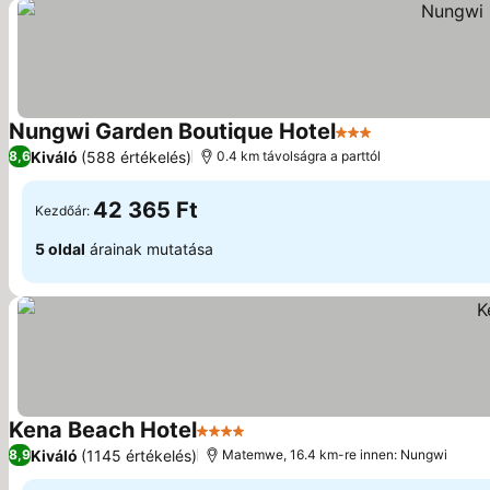
Nungwi Garden Boutique Hotel
3 Kategória
Kiváló
(588 értékelés)
8,6
0.4 km távolságra a parttól
42 365 Ft
Kezdőár:
5 oldal
árainak mutatása
Kena Beach Hotel
4 Kategória
Kiváló
(1145 értékelés)
8,9
Matemwe, 16.4 km-re innen: Nungwi