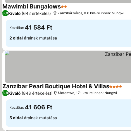
Mawimbi Bungalows
2 Kategória
Kiváló
(642 értékelés)
8,9
Zanzibár város, 0.6 km-re innen: Nungwi
41 584 Ft
Kezdőár:
2 oldal
árainak mutatása
Zanzibar Pearl Boutique Hotel & Villas
4 Kategór
Kiváló
(848 értékelés)
8,9
Matemwe, 17.1 km-re innen: Nungwi
41 606 Ft
Kezdőár:
5 oldal
árainak mutatása