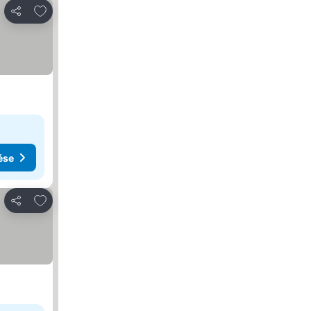
Hozzáadás a kedvencekhez
Megosztás
ése
Hozzáadás a kedvencekhez
Megosztás