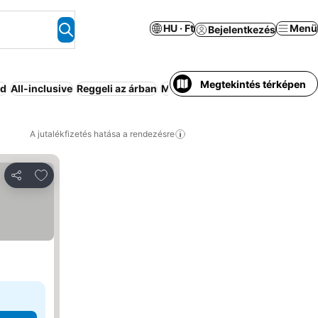
HU · Ft
Menü
Bejelentkezés
Megtekintés térképen
nd
All-inclusive
Reggeli az árban
Medence
Légkondicionáló
Félp
A jutalékfizetés hatása a rendezésre
Hozzáadás a kedvencekhez
Megosztás