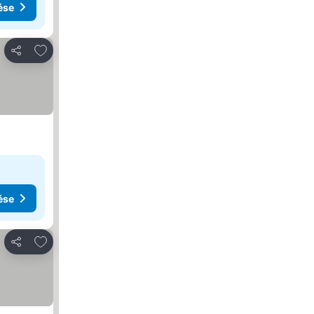
ése
Hozzáadás a kedvencekhez
Megosztás
ése
Hozzáadás a kedvencekhez
Megosztás