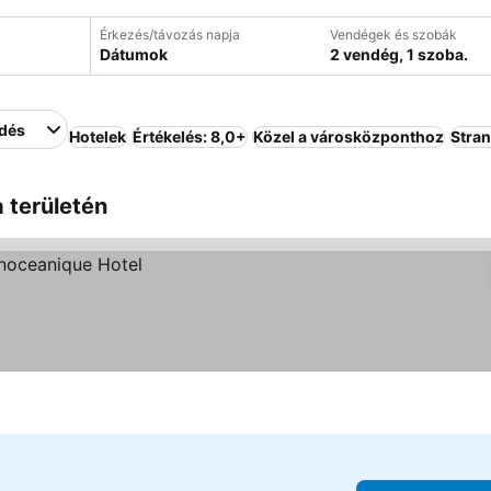
Érkezés/távozás napja
Vendégek és szobák
Dátumok
2 vendég, 1 szoba.
edés
Hotelek
Értékelés: 8,0+
Közel a városközponthoz
Stra
 területén