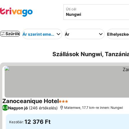
Úti cél
Szűrők
Ár szerint emelkedő
Ár
Elhelyezk
Szállások Nungwi, Tanzánia
Zanoceanique Hotel
3 Kategória
Nagyon jó
(246 értékelés)
8,0
Matemwe, 17.7 km-re innen: Nungwi
12 376 Ft
Kezdőár: