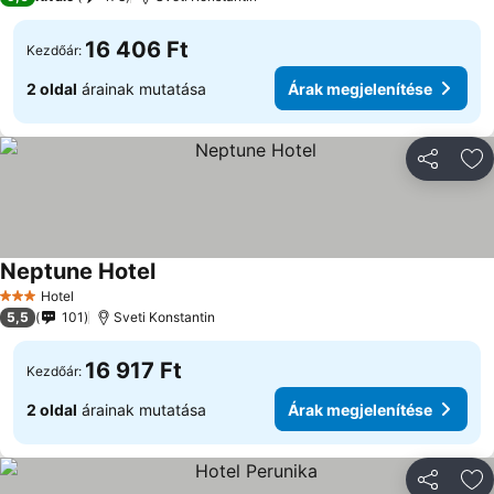
16 406 Ft
Kezdőár:
2 oldal
árainak mutatása
Árak megjelenítése
Megosztá
Ho
Neptune Hotel
Hotel
3 Kategória
5,5
101
Sveti Konstantin
16 917 Ft
Kezdőár:
2 oldal
árainak mutatása
Árak megjelenítése
Megosztá
Ho