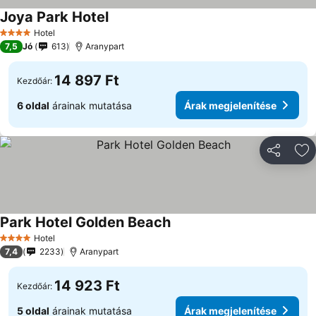
Joya Park Hotel
Hotel
4 Kategória
7,5
Jó
613
Aranypart
14 897 Ft
Kezdőár:
6 oldal
árainak mutatása
Árak megjelenítése
Megosztá
Ho
Park Hotel Golden Beach
Hotel
4 Kategória
7,4
2233
Aranypart
14 923 Ft
Kezdőár:
5 oldal
árainak mutatása
Árak megjelenítése