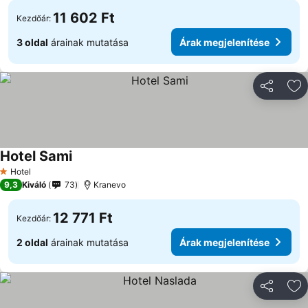
11 602 Ft
Kezdőár:
3 oldal
árainak mutatása
Árak megjelenítése
Megosztá
Ho
Hotel Sami
Hotel
1 Kategória
9,3
Kiváló
73
Kranevo
12 771 Ft
Kezdőár:
2 oldal
árainak mutatása
Árak megjelenítése
Megosztá
Ho