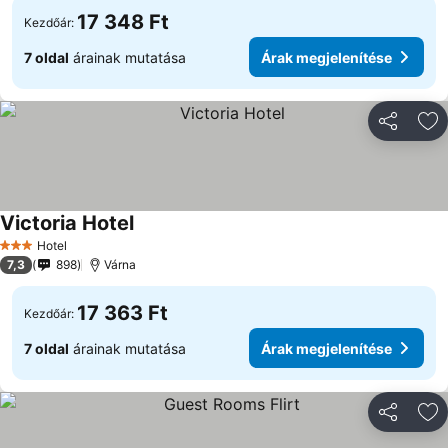
17 348 Ft
Kezdőár:
7 oldal
árainak mutatása
Árak megjelenítése
Megosztá
Ho
Victoria Hotel
Hotel
3 Kategória
7,3
898
Várna
17 363 Ft
Kezdőár:
7 oldal
árainak mutatása
Árak megjelenítése
Megosztá
Ho