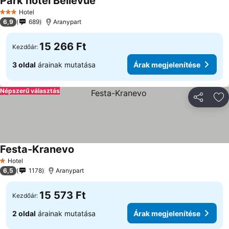
Park hotel Bellevue
Hotel
3 Kategória
6,9
689
Aranypart
15 266 Ft
Kezdőár:
3 oldal
árainak mutatása
Árak megjelenítése
Népszerű választás
Megosztá
Ho
Festa-Kranevo
Hotel
1 Kategória
6,5
1178
Aranypart
15 573 Ft
Kezdőár:
2 oldal
árainak mutatása
Árak megjelenítése