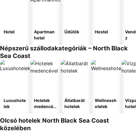
Hotel
Apartman
Üdülők
Hostel
Vend
hotel
z
Népszerű szállodakategóriák – North Black
Sea Coast
Luxushote
Hotelek
Állatbarát
Wellnessh
Vízpa
lek
medencév
hotelek
otelek
hote
el
Olcsó hotelek North Black Sea Coast
közelében