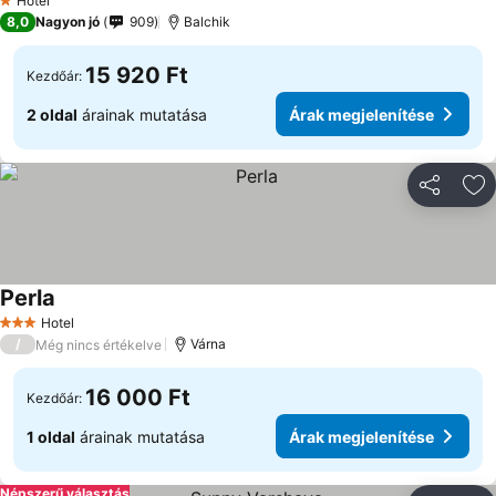
Hotel
1 Kategória
8,0
Nagyon jó
909
Balchik
15 920 Ft
Kezdőár:
2 oldal
árainak mutatása
Árak megjelenítése
Megosztá
Ho
Perla
Hotel
3 Kategória
/
Várna
Még nincs értékelve
16 000 Ft
Kezdőár:
1 oldal
árainak mutatása
Árak megjelenítése
Népszerű választás