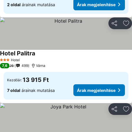
2 oldal
árainak mutatása
Árak megjelenítése
Megosztá
Ho
Hotel Palitra
Hotel
3 Kategória
7,6
Jó
499
Várna
13 915 Ft
Kezdőár:
7 oldal
árainak mutatása
Árak megjelenítése
Megosztá
Ho