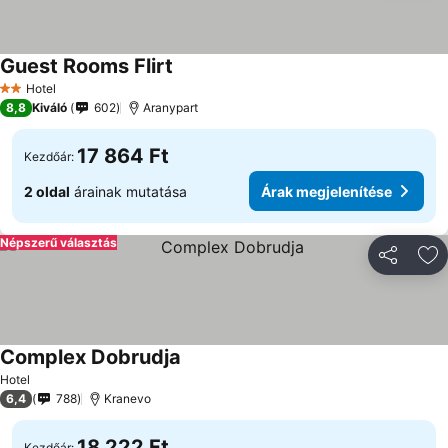
Guest Rooms Flirt
Hotel
2 Kategória
8,8
Kiváló
602
Aranypart
17 864 Ft
Kezdőár:
2 oldal
árainak mutatása
Árak megjelenítése
Népszerű választás
Megosztá
Ho
Complex Dobrudja
Hotel
6,4
788
Kranevo
18 222 Ft
Kezdőár: