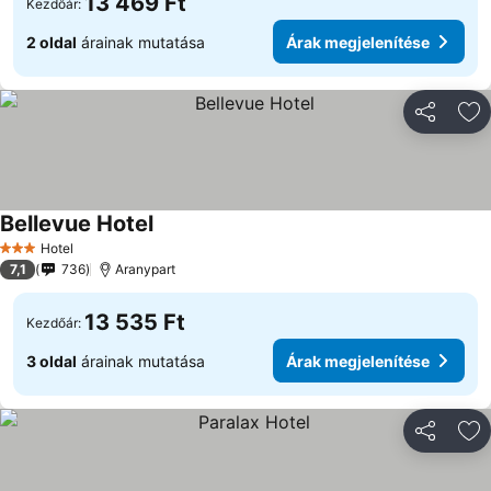
13 469 Ft
Kezdőár:
2 oldal
árainak mutatása
Árak megjelenítése
Megosztá
Ho
Bellevue Hotel
Hotel
3 Kategória
7,1
736
Aranypart
13 535 Ft
Kezdőár:
3 oldal
árainak mutatása
Árak megjelenítése
Megosztá
Ho