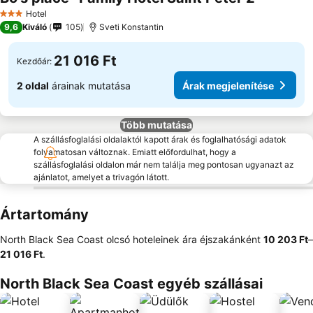
Hotel
3 Kategória
9,6
Kiváló
105
Sveti Konstantin
21 016 Ft
Kezdőár:
2 oldal
árainak mutatása
Árak megjelenítése
Több mutatása
A szállásfoglalási oldalaktól kapott árak és foglalhatósági adatok
folyamatosan változnak. Emiatt előfordulhat, hogy a
szállásfoglalási oldalon már nem találja meg pontosan ugyanazt az
ajánlatot, amelyet a trivagón látott.
Ártartomány
North Black Sea Coast olcsó hoteleinek ára éjszakánként
‎10 203 Ft
–
21 016 Ft
.
North Black Sea Coast egyéb szállásai