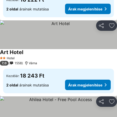
2 oldal
árainak mutatása
Árak megjelenítése
Megosztá
Ho
Art Hotel
Hotel
2 Kategória
7,0
1558
Várna
18 243 Ft
Kezdőár:
2 oldal
árainak mutatása
Árak megjelenítése
Megosztá
Ho