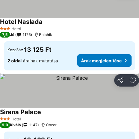
Hotel Naslada
Hotel
3 Kategória
7,5
Jó
1176
Balchik
13 125 Ft
Kezdőár:
2 oldal
árainak mutatása
Árak megjelenítése
Megosztá
Ho
Sirena Palace
Hotel
3 Kategória
9,0
Kiváló
1147
Obzor