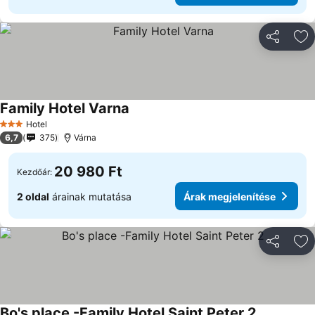
Megosztá
Ho
Family Hotel Varna
Hotel
3 Kategória
6,7
375
Várna
20 980 Ft
Kezdőár:
2 oldal
árainak mutatása
Árak megjelenítése
Megosztá
Ho
Bo's place -Family Hotel Saint Peter 2