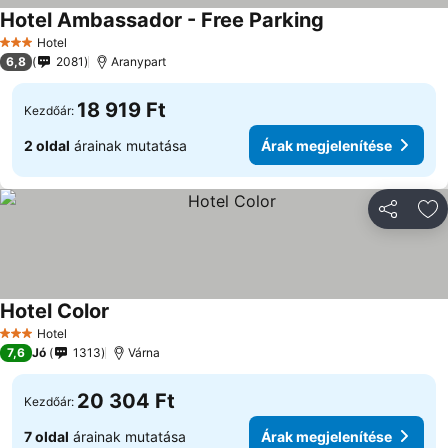
Hotel Ambassador - Free Parking
Hotel
3 Kategória
6,8
2081
Aranypart
18 919 Ft
Kezdőár:
2 oldal
árainak mutatása
Árak megjelenítése
Megosztá
Ho
Hotel Color
Hotel
3 Kategória
7,6
Jó
1313
Várna
20 304 Ft
Kezdőár:
7 oldal
árainak mutatása
Árak megjelenítése