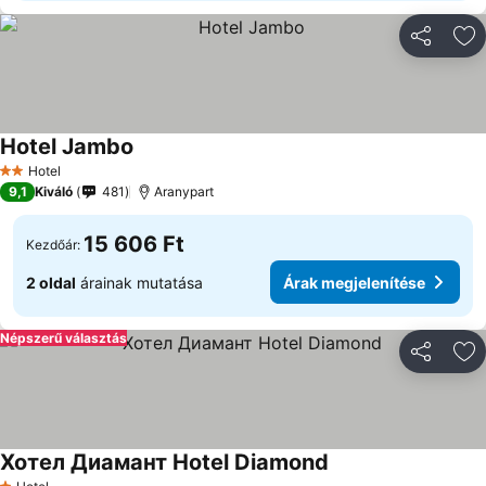
Megosztá
Ho
Hotel Jambo
Hotel
2 Kategória
9,1
Kiváló
481
Aranypart
15 606 Ft
Kezdőár:
2 oldal
árainak mutatása
Árak megjelenítése
Népszerű választás
Megosztá
Ho
Хотел Диамант Hotel Diamond