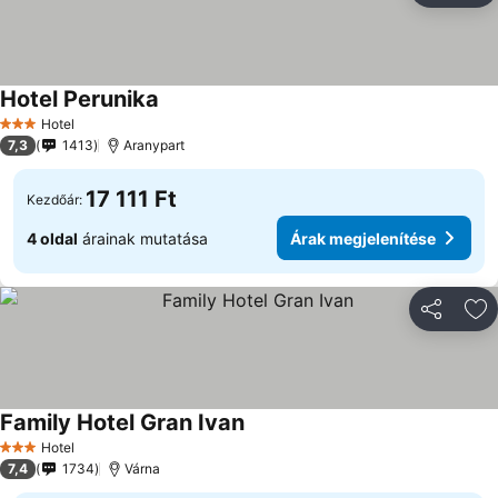
Hotel Perunika
Hotel
3 Kategória
7,3
1413
Aranypart
17 111 Ft
Kezdőár:
4 oldal
árainak mutatása
Árak megjelenítése
Megosztá
Ho
Family Hotel Gran Ivan
Hotel
3 Kategória
7,4
1734
Várna