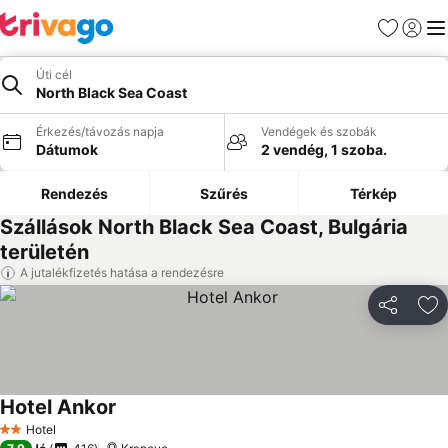
Kedvencek
Bejelen
Me
Úti cél
North Black Sea Coast
Érkezés/távozás napja
Vendégek és szobák
Dátumok
2 vendég, 1 szoba.
Rendezés
Szűrés
Térkép
Szállások North Black Sea Coast, Bulgária
területén
A jutalékfizetés hatása a rendezésre
Megosztá
Ho
Hotel Ankor
Hotel
2 Kategória