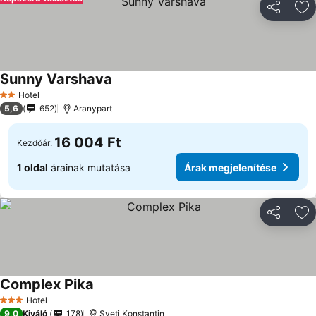
Megosztá
Ho
Sunny Varshava
Hotel
2 Kategória
5,6
652
Aranypart
16 004 Ft
Kezdőár:
1 oldal
árainak mutatása
Árak megjelenítése
Megosztá
Ho
Complex Pika
Hotel
3 Kategória
9,0
Kiváló
178
Sveti Konstantin