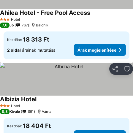
Ahilea Hotel - Free Pool Access
Hotel
3 Kategória
7,6
Jó
767
Balchik
18 313 Ft
Kezdőár:
2 oldal
árainak mutatása
Árak megjelenítése
Megosztá
Ho
Albizia Hotel
Hotel
3 Kategória
8,8
Kiváló
891
Várna
18 404 Ft
Kezdőár: