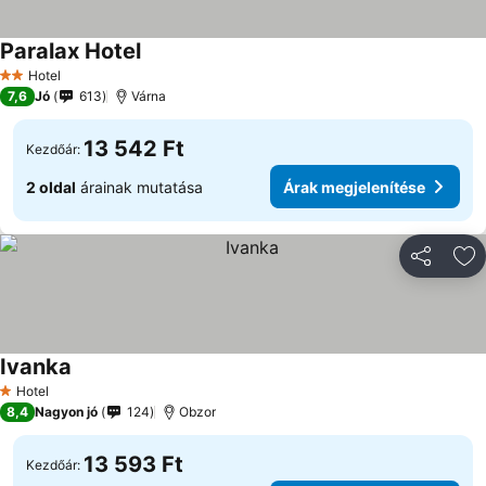
Paralax Hotel
Hotel
2 Kategória
7,6
Jó
613
Várna
13 542 Ft
Kezdőár:
2 oldal
árainak mutatása
Árak megjelenítése
Megosztá
Ho
Ivanka
Hotel
1 Kategória
8,4
Nagyon jó
124
Obzor
13 593 Ft
Kezdőár: