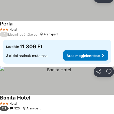
Megosztá
Ho
Perla
Hotel
3 Kategória
/
Aranypart
Még nincs értékelve
11 306 Ft
Kezdőár:
3 oldal
árainak mutatása
Árak megjelenítése
Megosztá
Ho
Bonita Hotel
Hotel
3 Kategória
7,2
926
Aranypart