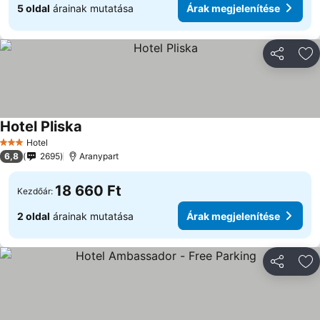
5 oldal
árainak mutatása
Árak megjelenítése
Megosztá
Ho
Hotel Pliska
Hotel
3 Kategória
6,8
2695
Aranypart
18 660 Ft
Kezdőár:
2 oldal
árainak mutatása
Árak megjelenítése
Megosztá
Ho