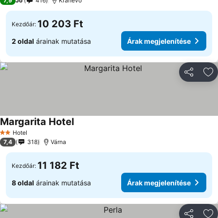
7,9
Jó
416
Kranevo
10 203 Ft
Kezdőár:
2 oldal
árainak mutatása
Árak megjelenítése
Megosztá
Ho
Margarita Hotel
Hotel
2 Kategória
7,4
318
Várna
11 182 Ft
Kezdőár:
8 oldal
árainak mutatása
Árak megjelenítése