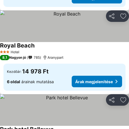
Megosztá
Ho
Royal Beach
Hotel
3 Kategória
8,1
Nagyon jó
785
Aranypart
14 978 Ft
Kezdőár:
6 oldal
árainak mutatása
Árak megjelenítése
Megosztá
Ho