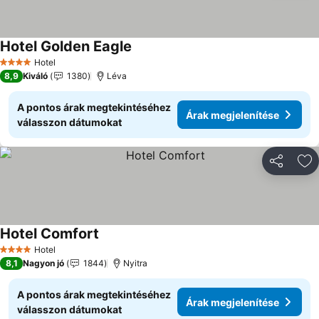
Hotel Golden Eagle
Hotel
4 Kategória
8,9
Kiváló
1380
Léva
A pontos árak megtekintéséhez
Árak megjelenítése
válasszon dátumokat
Megosztá
Ho
Hotel Comfort
Hotel
4 Kategória
8,1
Nagyon jó
1844
Nyitra
A pontos árak megtekintéséhez
Árak megjelenítése
válasszon dátumokat