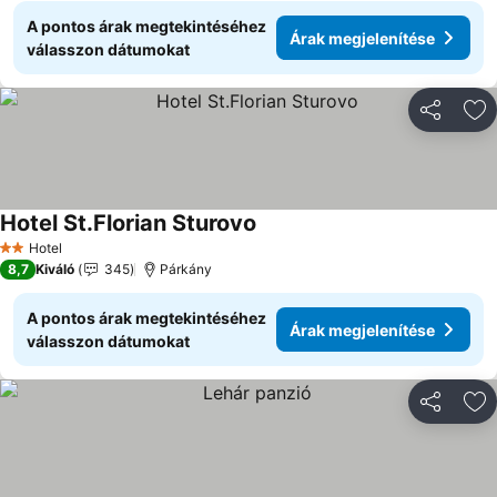
A pontos árak megtekintéséhez
Árak megjelenítése
válasszon dátumokat
Megosztá
Ho
Hotel St.Florian Sturovo
Hotel
2 Kategória
8,7
Kiváló
345
Párkány
A pontos árak megtekintéséhez
Árak megjelenítése
válasszon dátumokat
Megosztá
Ho