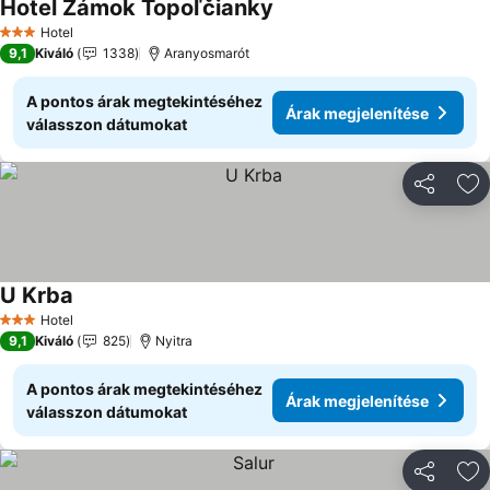
Hotel Zámok Topoľčianky
Hotel
3 Kategória
9,1
Kiváló
1338
Aranyosmarót
A pontos árak megtekintéséhez
Árak megjelenítése
válasszon dátumokat
Megosztá
Ho
U Krba
Hotel
3 Kategória
9,1
Kiváló
825
Nyitra
A pontos árak megtekintéséhez
Árak megjelenítése
válasszon dátumokat
Megosztá
Ho