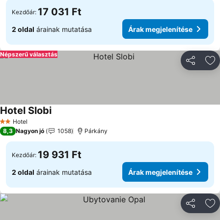
17 031 Ft
Kezdőár:
2 oldal
árainak mutatása
Árak megjelenítése
Népszerű választás
Megosztá
Ho
Hotel Slobi
Hotel
2 Kategória
8,3
Nagyon jó
1058
Párkány
19 931 Ft
Kezdőár:
2 oldal
árainak mutatása
Árak megjelenítése
Megosztá
Ho