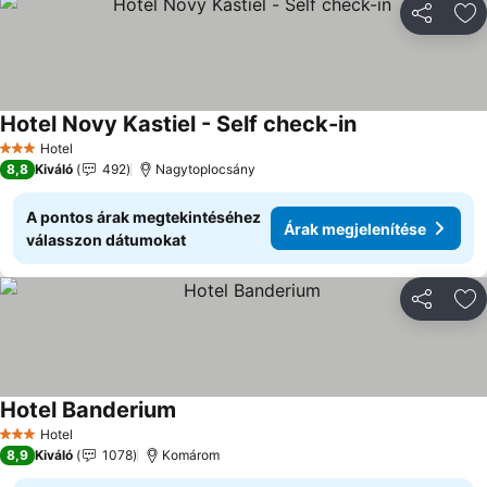
Megosztá
Ho
Hotel Novy Kastiel - Self check-in
Hotel
3 Kategória
8,8
Kiváló
492
Nagytoplocsány
A pontos árak megtekintéséhez
Árak megjelenítése
válasszon dátumokat
Megosztá
Ho
Hotel Banderium
Hotel
3 Kategória
8,9
Kiváló
1078
Komárom