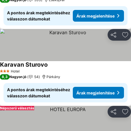
A pontos árak megtekintéséhez
Árak megjelenítése
válasszon dátumokat
Megosztá
Ho
Karavan Sturovo
Hotel
3 Kategória
8,3
Nagyon jó
54
Párkány
A pontos árak megtekintéséhez
Árak megjelenítése
válasszon dátumokat
Népszerű választás
Megosztá
Ho