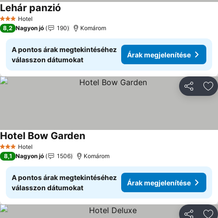
Lehár panzió
Hotel
3 Kategória
8,2
Nagyon jó
190
Komárom
A pontos árak megtekintéséhez
Árak megjelenítése
válasszon dátumokat
Megosztá
Ho
Hotel Bow Garden
Hotel
3 Kategória
8,1
Nagyon jó
1506
Komárom
A pontos árak megtekintéséhez
Árak megjelenítése
válasszon dátumokat