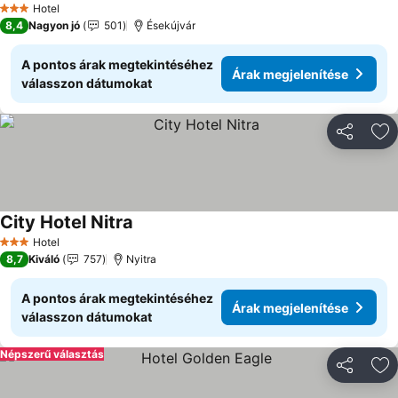
Hotel
3 Kategória
8,4
Nagyon jó
501
Ésekújvár
A pontos árak megtekintéséhez
Árak megjelenítése
válasszon dátumokat
Megosztá
Ho
City Hotel Nitra
Hotel
3 Kategória
8,7
Kiváló
757
Nyitra
A pontos árak megtekintéséhez
Árak megjelenítése
válasszon dátumokat
Népszerű választás
Megosztá
Ho