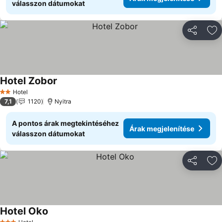
válasszon dátumokat
Megosztá
Ho
Hotel Zobor
Hotel
2 Kategória
7,1
1120
Nyitra
A pontos árak megtekintéséhez
Árak megjelenítése
válasszon dátumokat
Megosztá
Ho
Hotel Oko