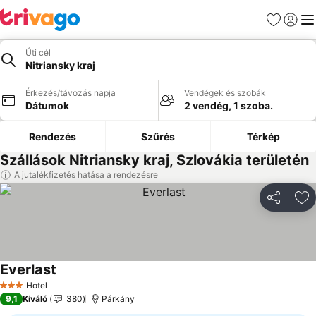
Kedvencek
Bejelen
Me
Úti cél
Nitriansky kraj
Érkezés/távozás napja
Vendégek és szobák
Dátumok
2 vendég, 1 szoba.
Rendezés
Szűrés
Térkép
Szállások Nitriansky kraj, Szlovákia területén
A jutalékfizetés hatása a rendezésre
Megosztá
Ho
Everlast
Hotel
3 Kategória
9,1
Kiváló
380
Párkány