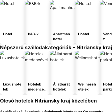
Hotel
B&B-k
Apartman
Hostel
Vend
hotel
z
Népszerű szállodakategóriák – Nitriansky kraj
Luxushote
Hotelek
Állatbarát
Wellnessh
Hote
lek
medencév
hotelek
otelek
park
el
Olcsó hotelek Nitriansky kraj közelében
Az alábbi szálláshelyek is érdekesek lehetnek az Ön számára...