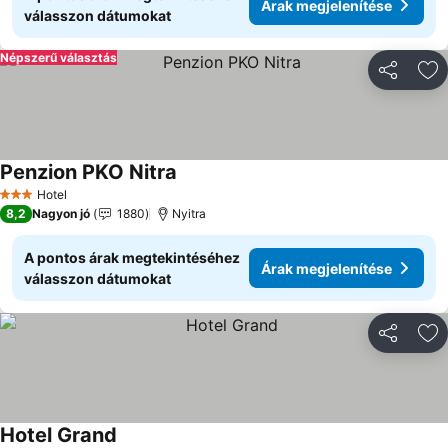
Árak megjelenítése
válasszon dátumokat
Népszerű választás
Megosztá
Ho
Penzion PKO Nitra
Hotel
3 Kategória
8,2
Nagyon jó
1880
Nyitra
A pontos árak megtekintéséhez
Árak megjelenítése
válasszon dátumokat
Megosztá
Ho
Hotel Grand