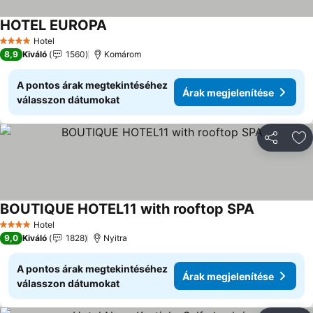
HOTEL EUROPA
Hotel
4 Kategória
8,9
Kiváló
1560
Komárom
A pontos árak megtekintéséhez
Árak megjelenítése
válasszon dátumokat
Megosztá
Ho
BOUTIQUE HOTEL11 with rooftop SPA
Hotel
4 Kategória
9,0
Kiváló
1828
Nyitra
A pontos árak megtekintéséhez
Árak megjelenítése
válasszon dátumokat