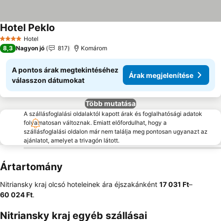
Hotel Peklo
Hotel
4 Kategória
8,3
Nagyon jó
817
Komárom
A pontos árak megtekintéséhez
Árak megjelenítése
válasszon dátumokat
Több mutatása
A szállásfoglalási oldalaktól kapott árak és foglalhatósági adatok
folyamatosan változnak. Emiatt előfordulhat, hogy a
szállásfoglalási oldalon már nem találja meg pontosan ugyanazt az
ajánlatot, amelyet a trivagón látott.
Ártartomány
Nitriansky kraj olcsó hoteleinek ára éjszakánként
‎17 031 Ft
–
60 024 Ft
.
Nitriansky kraj egyéb szállásai