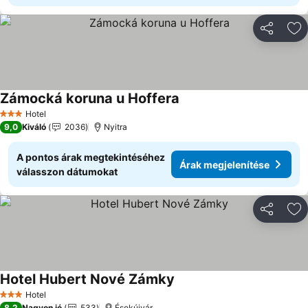
Megosztá
Ho
Zámocká koruna u Hoffera
Hotel
3 Kategória
9,0
Kiváló
2036
Nyitra
A pontos árak megtekintéséhez
Árak megjelenítése
válasszon dátumokat
Megosztá
Ho
Hotel Hubert Nové Zámky
Hotel
3 Kategória
8,2
Nagyon jó
533
Ésekújvár