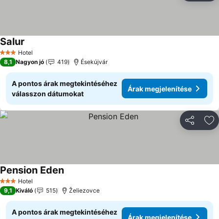
Salur
Hotel
3 Kategória
8,1
Nagyon jó
419
Ésekújvár
A pontos árak megtekintéséhez
Árak megjelenítése
válasszon dátumokat
Megosztá
Ho
Pension Eden
Hotel
3 Kategória
9,1
Kiváló
515
Želiezovce
A pontos árak megtekintéséhez
Árak megjelenítése