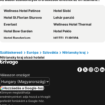
Wellness Hotel Patince
Hotel Slobi
Hotel St.Florian Sturovo
Lehár panzió
Everlast
Wellness Hotel Thermal
Hotel Bow Garden
Hotel Peklo
Hotel Banderium
HOTEL EUROPA
Atrium
Hotel Château Bela
Hotel Litovel
Bokros
Szálláskereső
Európa
Szlovákia
Nitriansky kraj
Nitriansky kraj olcsó hotelei
Chateau GrandCastle
HOTEL Villa Romaine
Karavan Sturovo
Hotel Capital
Facebook
Twitter
Insta
Yo
Artemis Resort Wellness
Ubytovanie Opal
Válasszon országot
Pension Eden
Hotel Golden Eagle
Chateau Appony
Hotel Deluxe
Hozzáadás a Google-hoz
Hotel Park-An
Dom v Záhrade
Könnyen megtalálhatja
eredményeinket: adja hozzá a trivagót
Hotel Grand
Elisa
preferált forrásként a Google-höz.