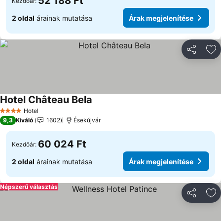
52 188 Ft
Kezdőár:
2 oldal
árainak mutatása
Árak megjelenítése
Megosztá
Ho
Hotel Château Bela
Hotel
4 Kategória
9,3
Kiváló
1602
Ésekújvár
60 024 Ft
Kezdőár:
2 oldal
árainak mutatása
Árak megjelenítése
Népszerű választás
Megosztá
Ho