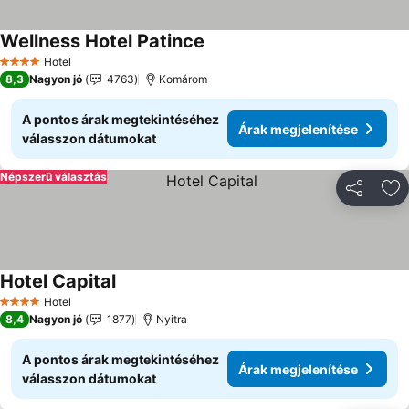
Wellness Hotel Patince
Hotel
4 Kategória
8,3
Nagyon jó
4763
Komárom
A pontos árak megtekintéséhez
Árak megjelenítése
válasszon dátumokat
Népszerű választás
Megosztá
Ho
Hotel Capital
Hotel
4 Kategória
8,4
Nagyon jó
1877
Nyitra
A pontos árak megtekintéséhez
Árak megjelenítése
válasszon dátumokat