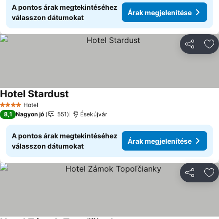
A pontos árak megtekintéséhez
Árak megjelenítése
válasszon dátumokat
Megosztá
Ho
Hotel Stardust
Hotel
4 Kategória
8,1
Nagyon jó
551
Ésekújvár
A pontos árak megtekintéséhez
Árak megjelenítése
válasszon dátumokat
Megosztá
Ho