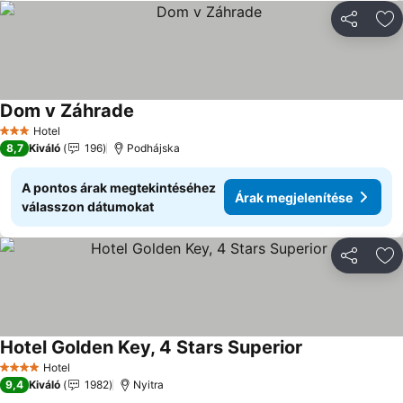
Megosztá
Ho
Dom v Záhrade
Hotel
3 Kategória
8,7
Kiváló
196
Podhájska
A pontos árak megtekintéséhez
Árak megjelenítése
válasszon dátumokat
Megosztá
Ho
Hotel Golden Key, 4 Stars Superior
Hotel
4 Kategória
9,4
Kiváló
1982
Nyitra