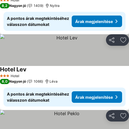
Hotel
3 Kategória
8,2
Nagyon jó
1409
Nyitra
A pontos árak megtekintéséhez
Árak megjelenítése
válasszon dátumokat
Megosztá
Ho
Hotel Lev
Hotel
3 Kategória
8,0
Nagyon jó
1066
Léva
A pontos árak megtekintéséhez
Árak megjelenítése
válasszon dátumokat
Megosztá
Ho