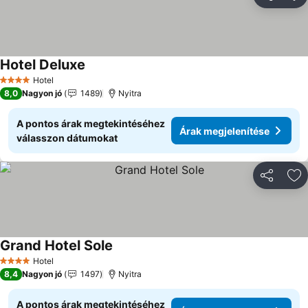
Megosztá
Ho
Hotel Deluxe
Hotel
4 Kategória
8,0
Nagyon jó
1489
Nyitra
A pontos árak megtekintéséhez
Árak megjelenítése
válasszon dátumokat
Megosztá
Ho
Grand Hotel Sole
Hotel
4 Kategória
8,4
Nagyon jó
1497
Nyitra
A pontos árak megtekintéséhez