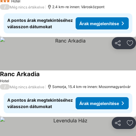
Hotel
3 Kategória
/
2.4 km-re innen: Városközpont
Még nincs értékelve
A pontos árak megtekintéséhez
Árak megjelenítése
válasszon dátumokat
Megosztá
Ho
Ranc Arkadia
Hotel
/
Somorja, 15.4 km-re innen: Mosonmagyaróvár
Még nincs értékelve
A pontos árak megtekintéséhez
Árak megjelenítése
válasszon dátumokat
Megosztá
Ho