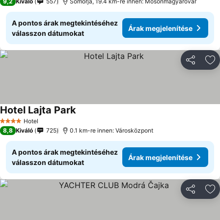
9,2
Kiváló
557
Somorja, 19.4 km-re innen: Mosonmagyaróvár
A pontos árak megtekintéséhez
Árak megjelenítése
válasszon dátumokat
Megosztá
Ho
Hotel Lajta Park
Hotel
4 Kategória
8,8
Kiváló
725
0.1 km-re innen: Városközpont
A pontos árak megtekintéséhez
Árak megjelenítése
válasszon dátumokat
Megosztá
Ho