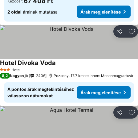
67 408 Ft
Kezdőár:
2 oldal
árainak mutatása
Árak megjelenítése
Megosztá
Ho
Hotel Divoka Voda
Hotel
3 Kategória
8,2
Nagyon jó
2406
Pozsony, 17.7 km-re innen: Mosonmagyaróvár
A pontos árak megtekintéséhez
Árak megjelenítése
válasszon dátumokat
Megosztá
Ho