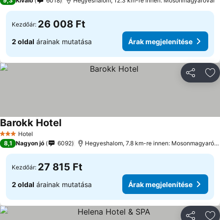
9,3
Kiváló
6018
Hegyeshalom, 12.3 km-re innen: Mosonmagyaróvár
26 008 Ft
Kezdőár:
2 oldal
árainak mutatása
Árak megjelenítése
Megosztá
Ho
Barokk Hotel
Hotel
3 Kategória
8,1
Nagyon jó
6092
Hegyeshalom, 7.8 km-re innen: Mosonmagyaróvár
27 815 Ft
Kezdőár:
2 oldal
árainak mutatása
Árak megjelenítése