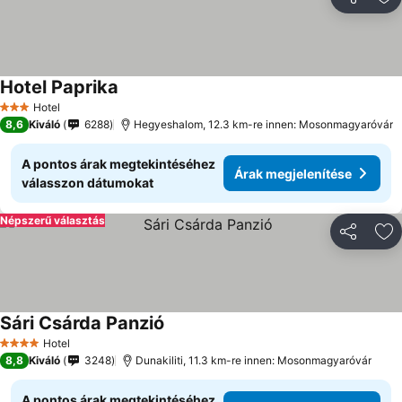
Megosztá
Ho
Hotel Paprika
Hotel
3 Kategória
8,6
Kiváló
6288
Hegyeshalom, 12.3 km-re innen: Mosonmagyaróvár
A pontos árak megtekintéséhez
Árak megjelenítése
válasszon dátumokat
Népszerű választás
Megosztá
Ho
Sári Csárda Panzió
Hotel
4 Kategória
8,8
Kiváló
3248
Dunakiliti, 11.3 km-re innen: Mosonmagyaróvár
A pontos árak megtekintéséhez