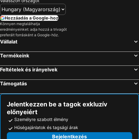
Válasszon országot
Bartal Rodinné Vinárstvo
Park Hotel Mosonmagyaróvár
Levendula Ház
YACHTER CLUB Modrá Čajka
Hozzáadás a Google-hoz
Könnyen megtalálhatja
Hotel Rajka
Hotel Samaria
eredményeinket: adja hozzá a trivagót
Engler
Csillag Haz
preferált forrásként a Google-höz.
Vállalat
Popeye Panzió
Zátonyi Csárda
Hotel Diamant
Barokk Vendégház
Termékeink
PARK PANZIO ETTEREM
Feltételek és irányelvek
Támogatás
Jelentkezzen be a tagok exkluzív
előnyeiért
Személyre szabott élmény
Hűségajánlatok és tagsági árak
Bejelentkezés