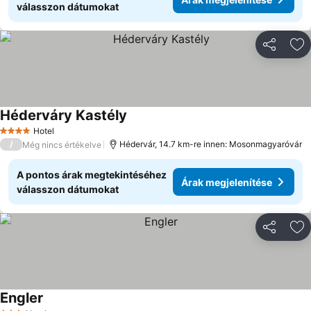
válasszon dátumokat
Megosztá
Ho
Héderváry Kastély
Hotel
4 Kategória
/
Hédervár, 14.7 km-re innen: Mosonmagyaróvár
Még nincs értékelve
A pontos árak megtekintéséhez
Árak megjelenítése
válasszon dátumokat
Megosztá
Ho
Engler