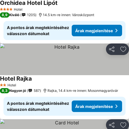
Orchidea Hotel Lipót
Hotel
4 Kategória
8,9
Kiváló
1205
14.5 km-re innen: Városközpont
A pontos árak megtekintéséhez
Árak megjelenítése
válasszon dátumokat
Megosztá
Ho
Hotel Rajka
Hotel
2 Kategória
8,3
Nagyon jó
587
Rajka, 14.4 km-re innen: Mosonmagyaróvár
A pontos árak megtekintéséhez
Árak megjelenítése
válasszon dátumokat
Megosztá
Ho