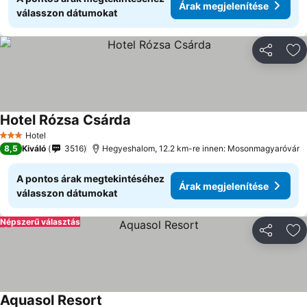
Árak megjelenítése
válasszon dátumokat
Megosztá
Ho
Hotel Rózsa Csárda
Hotel
3 Kategória
8,5
Kiváló
3516
Hegyeshalom, 12.2 km-re innen: Mosonmagyaróvár
A pontos árak megtekintéséhez
Árak megjelenítése
válasszon dátumokat
Népszerű választás
Megosztá
Ho
Aquasol Resort