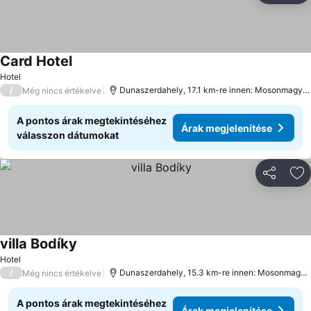
Card Hotel
Hotel
/
Dunaszerdahely, 17.1 km-re innen: Mosonmagyaróvár
Még nincs értékelve
A pontos árak megtekintéséhez
Árak megjelenítése
válasszon dátumokat
Megosztá
Ho
villa Bodíky
Hotel
/
Dunaszerdahely, 15.3 km-re innen: Mosonmagyaróvár
Még nincs értékelve
A pontos árak megtekintéséhez
Árak megjelenítése