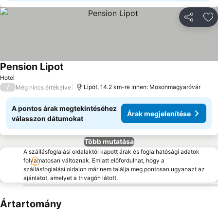
Megosztá
Ho
Pension Lipot
Hotel
/
Lipót, 14.2 km-re innen: Mosonmagyaróvár
Még nincs értékelve
A pontos árak megtekintéséhez
Árak megjelenítése
válasszon dátumokat
Több mutatása
A szállásfoglalási oldalaktól kapott árak és foglalhatósági adatok
folyamatosan változnak. Emiatt előfordulhat, hogy a
szállásfoglalási oldalon már nem találja meg pontosan ugyanazt az
ajánlatot, amelyet a trivagón látott.
Ártartomány