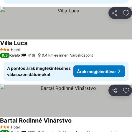
Megosztá
Ho
Villa Luca
Hotel
3 Kategória
9,3
Kiváló
416
0.4 km-re innen: Városközpont
A pontos árak megtekintéséhez
Árak megjelenítése
válasszon dátumokat
Megosztá
Ho
Bartal Rodinné Vinárstvo
Hotel
3 Kategória