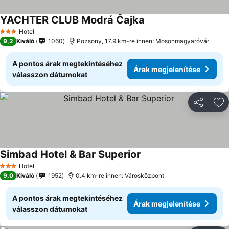
YACHTER CLUB Modrá Čajka
Hotel
3 Kategória
9,2
Kiváló
1060
Pozsony, 17.9 km-re innen: Mosonmagyaróvár
A pontos árak megtekintéséhez
Árak megjelenítése
válasszon dátumokat
Megosztá
Ho
Simbad Hotel & Bar Superior
Hotel
3 Kategória
9,0
Kiváló
1952
0.4 km-re innen: Városközpont
A pontos árak megtekintéséhez
Árak megjelenítése
válasszon dátumokat