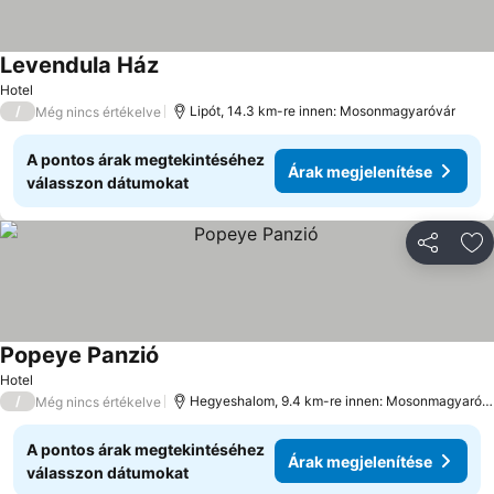
Levendula Ház
Hotel
/
Lipót, 14.3 km-re innen: Mosonmagyaróvár
Még nincs értékelve
A pontos árak megtekintéséhez
Árak megjelenítése
válasszon dátumokat
Megosztá
Ho
Popeye Panzió
Hotel
/
Hegyeshalom, 9.4 km-re innen: Mosonmagyaróvár
Még nincs értékelve
A pontos árak megtekintéséhez
Árak megjelenítése
válasszon dátumokat