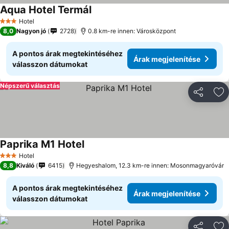
Aqua Hotel Termál
Hotel
3 Kategória
8,0
Nagyon jó
2728
0.8 km-re innen: Városközpont
A pontos árak megtekintéséhez
Árak megjelenítése
válasszon dátumokat
Népszerű választás
Megosztá
Ho
Paprika M1 Hotel
Hotel
3 Kategória
8,8
Kiváló
6415
Hegyeshalom, 12.3 km-re innen: Mosonmagyaróvár
A pontos árak megtekintéséhez
Árak megjelenítése
válasszon dátumokat