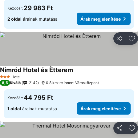
29 983 Ft
Kezdőár:
2 oldal
árainak mutatása
Árak megjelenítése
Megosztá
Ho
Nimród Hotel és Ètterem
Hotel
3 Kategória
8,5
Kiváló
2142
0.8 km-re innen: Városközpont
44 795 Ft
Kezdőár:
1 oldal
árainak mutatása
Árak megjelenítése
Megosztá
Ho