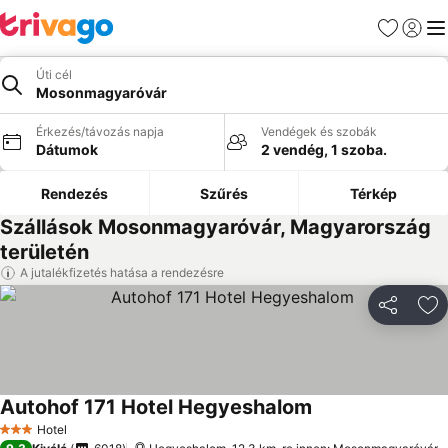
Kedvencek
Bejelen
Me
Úti cél
Mosonmagyaróvár
Érkezés/távozás napja
Vendégek és szobák
Dátumok
2 vendég, 1 szoba.
Rendezés
Szűrés
Térkép
Szállások Mosonmagyaróvár, Magyarország
területén
A jutalékfizetés hatása a rendezésre
Megosztá
Ho
Autohof 171 Hotel Hegyeshalom
Hotel
3 Kategória