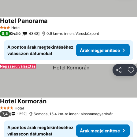
Hotel Panorama
Hotel
3 Kategória
8,5
Kiváló
4348
0.9 km-re innen: Városközpont
A pontos árak megtekintéséhez
Árak megjelenítése
válasszon dátumokat
Népszerű választás
Megosztá
Ho
Hotel Kormorán
Hotel
4 Kategória
7,4
1222
Somorja, 15.4 km-re innen: Mosonmagyaróvár
A pontos árak megtekintéséhez
Árak megjelenítése
válasszon dátumokat