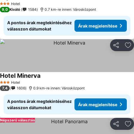
Hotel
3 Kategória
9,0
Kiváló
1584
0.7 km-re innen: Városközpont
A pontos árak megtekintéséhez
Árak megjelenítése
válasszon dátumokat
Megosztá
Ho
Hotel Minerva
Hotel
3 Kategória
7,4
1606
0.9 km-re innen: Városközpont
A pontos árak megtekintéséhez
Árak megjelenítése
válasszon dátumokat
Népszerű választás
Megosztá
Ho