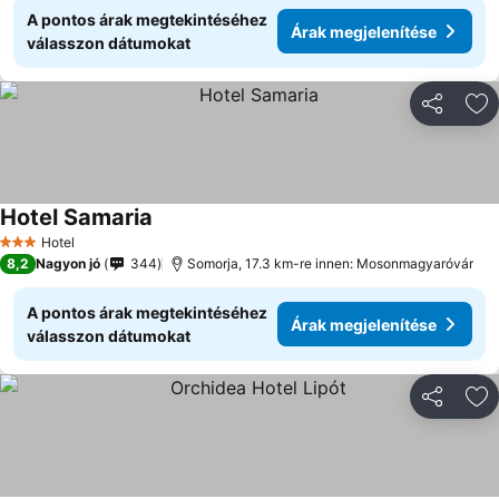
A pontos árak megtekintéséhez
Árak megjelenítése
válasszon dátumokat
Megosztá
Ho
Hotel Samaria
Hotel
3 Kategória
8,2
Nagyon jó
344
Somorja, 17.3 km-re innen: Mosonmagyaróvár
A pontos árak megtekintéséhez
Árak megjelenítése
válasszon dátumokat
Megosztá
Ho