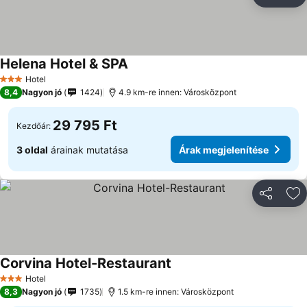
Megosztá
Ho
Helena Hotel & SPA
Hotel
3 Kategória
8,4
Nagyon jó
1424
4.9 km-re innen: Városközpont
29 795 Ft
Kezdőár:
3 oldal
árainak mutatása
Árak megjelenítése
Megosztá
Ho
Corvina Hotel-Restaurant
Hotel
3 Kategória
8,3
Nagyon jó
1735
1.5 km-re innen: Városközpont