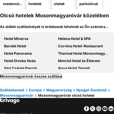
medencév
hotelek
otelek
parkolóval
el
Olcsó hotelek Mosonmagyaróvár közelében
Az alábbi szálláshelyek is érdekesek lehetnek az Ön számára...
Hotel Minerva
Helena Hotel & SPA
Barokk Hotel
Corvina Hotel-Restaurant
Hotel Panorama
Thermal Hotel Mosonmagyarovar
Hotel Divoka Voda
Nimród Hotel és Ètterem
Sári Csárda Panzió
Aqua Hotel Termál
Simbad Hotel & Bar Superior
Villa Luca
Mosonmagyaróvár összes szállása
Orchidea Hotel Lipót
Hotel Rózsa Csárda
Szálláskereső
Európa
Magyarország
Nyugat-Dunántúl
Hotel Kormorán
Hotel Paprika
Mosonmagyaróvár
Mosonmagyaróvár olcsó hotelei
Autohof 171 Hotel Hegyeshalom
Paprika M1 Hotel
Kiserdő Vendégház
Hotel Lajta Park
Facebook
Twitter
Insta
Yo
Paprika Panzió
Aquasol Resort