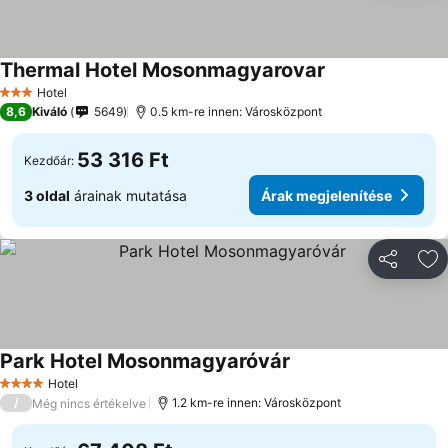
Thermal Hotel Mosonmagyarovar
Hotel
3 Kategória
8,6
Kiváló
5649
0.5 km-re innen: Városközpont
53 316 Ft
Kezdőár:
3 oldal
árainak mutatása
Árak megjelenítése
Megosztá
Ho
Park Hotel Mosonmagyaróvár
Hotel
4 Kategória
/
1.2 km-re innen: Városközpont
Még nincs értékelve