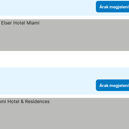
Árak megjelení
Árak megjelení