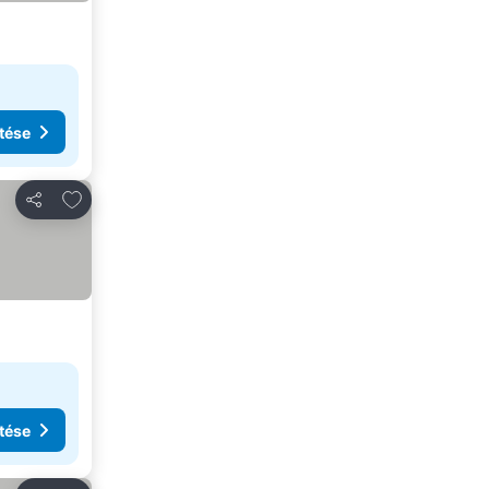
tése
Hozzáadás a kedvencekhez
Megosztás
tése