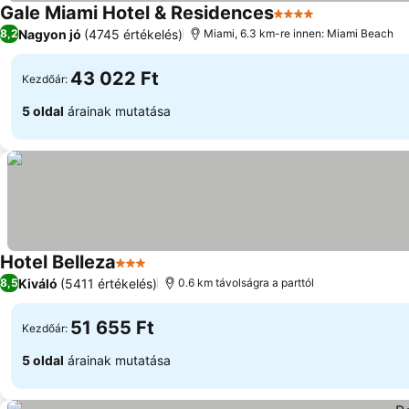
Gale Miami Hotel & Residences
4 Kategória
Nagyon jó
(4745 értékelés)
8,2
Miami, 6.3 km-re innen: Miami Beach
43 022 Ft
Kezdőár:
5 oldal
árainak mutatása
Hotel Belleza
3 Kategória
Kiváló
(5411 értékelés)
8,5
0.6 km távolságra a parttól
51 655 Ft
Kezdőár:
5 oldal
árainak mutatása