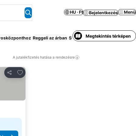
HU · Ft
Menü
Bejelentkezés
Megtekintés térképen
árosközponthoz
Reggeli az árban
Strand
Medence
Parkoló
Üdülő
A jutalékfizetés hatása a rendezésre
Hozzáadás a kedvencekhez
Megosztás