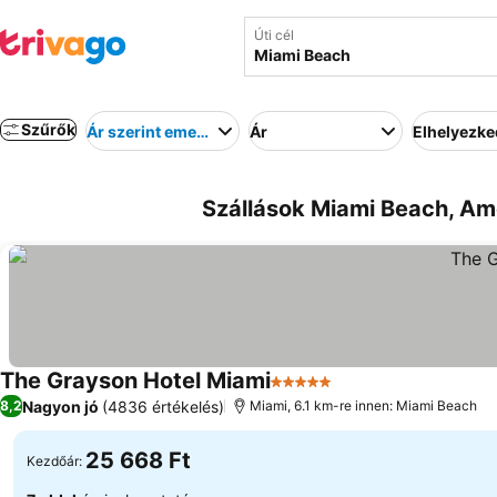
Úti cél
Szűrők
Ár szerint emelkedő
Ár
Elhelyezk
Szállások Miami Beach, Ame
The Grayson Hotel Miami
5 Kategória
Nagyon jó
(4836 értékelés)
8,2
Miami, 6.1 km-re innen: Miami Beach
25 668 Ft
Kezdőár: