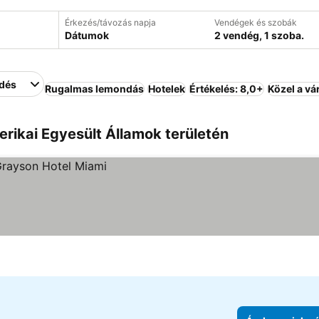
Érkezés/távozás napja
Vendégek és szobák
Dátumok
2 vendég, 1 szoba.
edés
Rugalmas lemondás
Hotelek
Értékelés: 8,0+
Közel a v
rikai Egyesült Államok területén