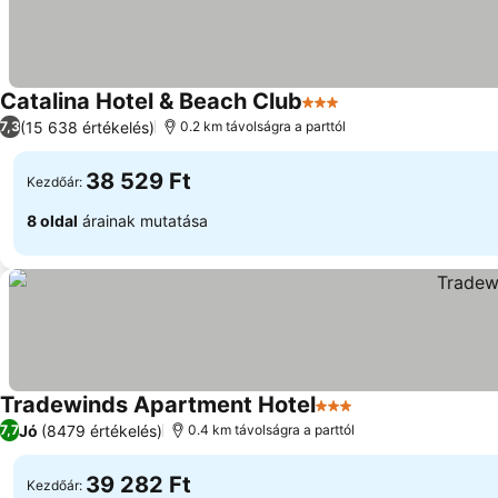
Catalina Hotel & Beach Club
3 Kategória
(15 638 értékelés)
7,3
0.2 km távolságra a parttól
38 529 Ft
Kezdőár:
8 oldal
árainak mutatása
Tradewinds Apartment Hotel
3 Kategória
Jó
(8479 értékelés)
7,7
0.4 km távolságra a parttól
39 282 Ft
Kezdőár: