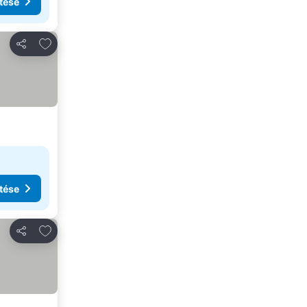
tése
Hozzáadás a kedvencekhez
Megosztás
tése
Hozzáadás a kedvencekhez
Megosztás