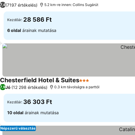
3 Kategória
(7197 értékelés)
7,4
5.2 km-re innen: Collins Sugárút
28 586 Ft
Kezdőár:
6 oldal
árainak mutatása
Chesterfield Hotel & Suites
3 Kategória
Jó
(12 298 értékelés)
7,9
0.3 km távolságra a parttól
36 303 Ft
Kezdőár:
10 oldal
árainak mutatása
Népszerű választás