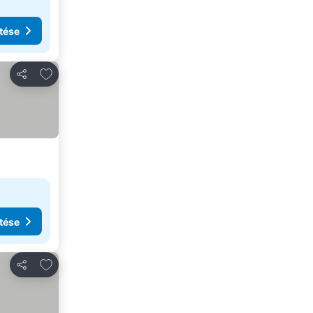
tése
Hozzáadás a kedvencekhez
Megosztás
tése
Hozzáadás a kedvencekhez
Megosztás