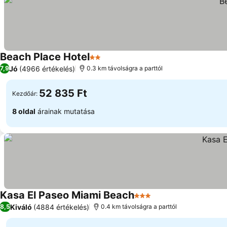
Beach Place Hotel
2 Kategória
Jó
(4966 értékelés)
7,9
0.3 km távolságra a parttól
52 835 Ft
Kezdőár:
8 oldal
árainak mutatása
Kasa El Paseo Miami Beach
3 Kategória
Kiváló
(4884 értékelés)
8,5
0.4 km távolságra a parttól