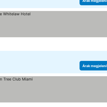
Árak megjelení
Árak megjelení