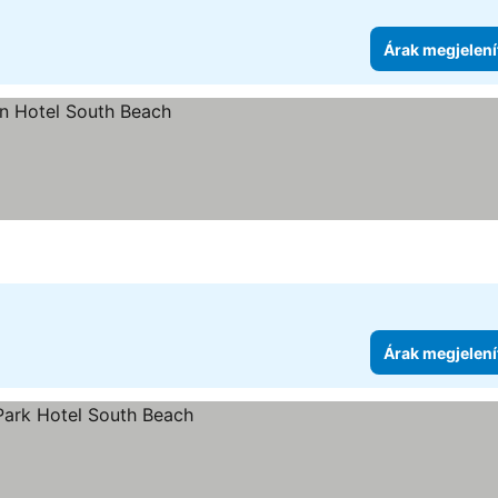
Árak megjelení
Árak megjelení