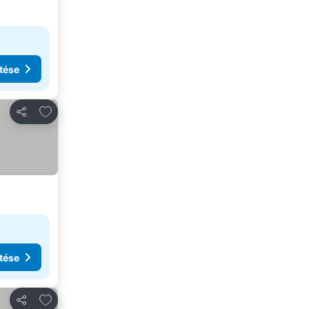
tése
Hozzáadás a kedvencekhez
Megosztás
tése
Hozzáadás a kedvencekhez
Megosztás