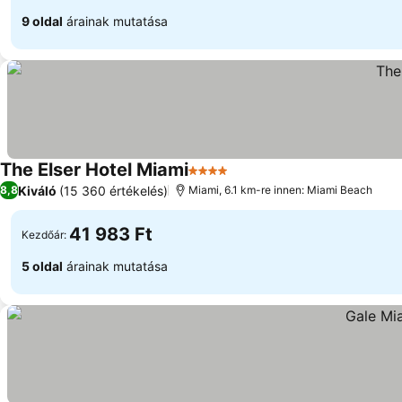
9 oldal
árainak mutatása
The Elser Hotel Miami
4 Kategória
Kiváló
(15 360 értékelés)
8,8
Miami, 6.1 km-re innen: Miami Beach
41 983 Ft
Kezdőár:
5 oldal
árainak mutatása