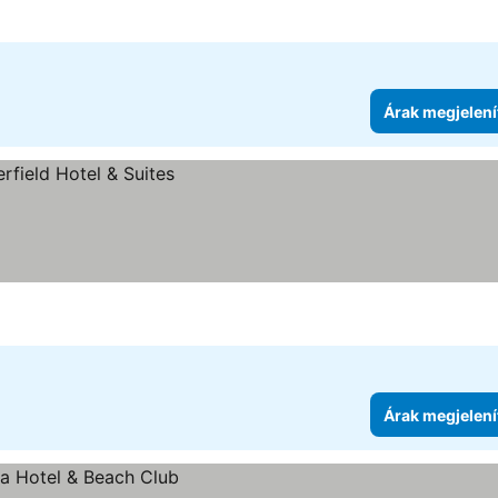
Árak megjelení
Árak megjelení