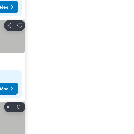
tése
Hozzáadás a kedvencekhez
Megosztás
tése
Hozzáadás a kedvencekhez
Megosztás