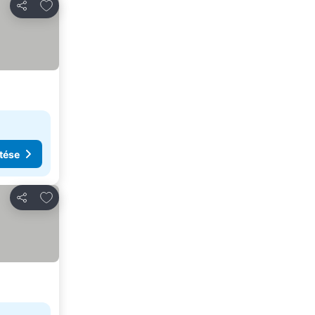
Hozzáadás a kedvencekhez
Megosztás
tése
Hozzáadás a kedvencekhez
Megosztás