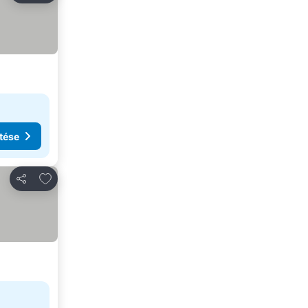
tése
Hozzáadás a kedvencekhez
Megosztás