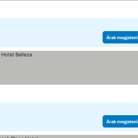
Árak megjelení
Árak megjelení