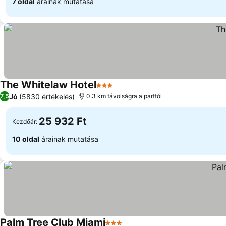
7 oldal
árainak mutatása
The Whitelaw Hotel
3 Kategória
Jó
(5830 értékelés)
7,5
0.3 km távolságra a parttól
25 932 Ft
Kezdőár:
10 oldal
árainak mutatása
Palm Tree Club Miami