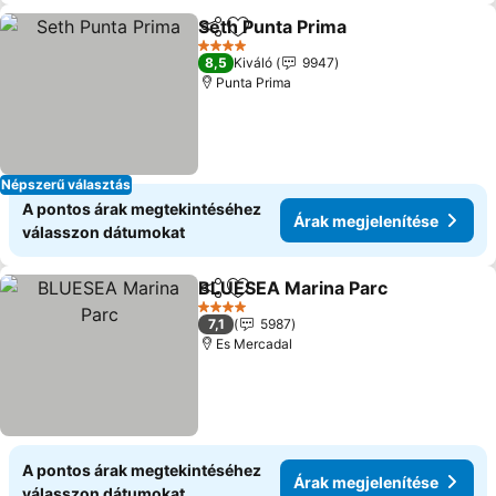
Seth Punta Prima
Megosztás
Hozzáadás a kedvencekhez
4 Kategória
8,5
Kiváló
9947
Punta Prima
Népszerű választás
A pontos árak megtekintéséhez
Árak megjelenítése
válasszon dátumokat
BLUESEA Marina Parc
Megosztás
Hozzáadás a kedvencekhez
4 Kategória
7,1
5987
Es Mercadal
A pontos árak megtekintéséhez
Árak megjelenítése
válasszon dátumokat