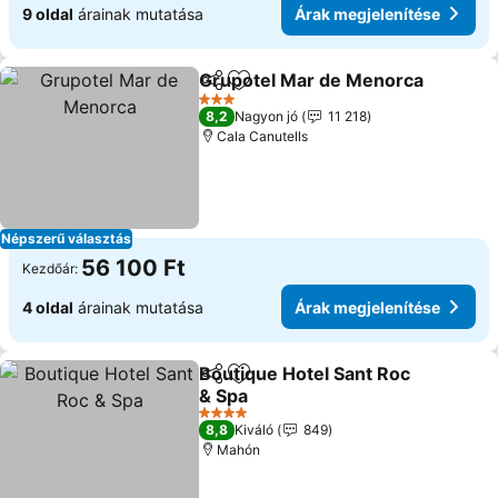
9 oldal
árainak mutatása
Árak megjelenítése
Grupotel Mar de Menorca
Megosztás
Hozzáadás a kedvencekhez
3 Kategória
8,2
Nagyon jó
11 218
Cala Canutells
Népszerű választás
56 100 Ft
Kezdőár:
4 oldal
árainak mutatása
Árak megjelenítése
Boutique Hotel Sant Roc
Megosztás
Hozzáadás a kedvencekhez
& Spa
4 Kategória
8,8
Kiváló
849
Mahón