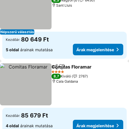
8,3
Nagyon jó
6450
Sant Lluis
Népszerű választás
80 649 Ft
Kezdőár:
5 oldal
árainak mutatása
Árak megjelenítése
Comitas Floramar
Megosztás
Hozzáadás a kedvencekhez
4 Kategória
8,7
Kiváló
2767
Cala Galdana
85 679 Ft
Kezdőár:
4 oldal
árainak mutatása
Árak megjelenítése