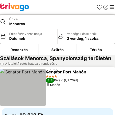
Kedvencek
Bejelen
Me
Úti cél
Menorca
Érkezés/távozás napja
Vendégek és szobák
Dátumok
2 vendég, 1 szoba.
Rendezés
Szűrés
Térkép
Szállások Menorca, Spanyolország területén
A jutalékfizetés hatása a rendezésre
Senator Port Mahón
Megosztás
Hozzáadás a kedvencekhez
4 Kategória
8,8
Kiváló
2691
Mahón