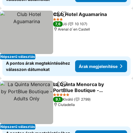
Club Hotel Aguamarina
Megosztás
Hozzáadás a kedvencekhez
3 Kategória
7,6
Jó
10 107
Arenal d´en Castell
Népszerű választás
A pontos árak megtekintéséhez
Árak megjelenítése
válasszon dátumokat
La Quinta Menorca by
Megosztás
Hozzáadás a kedvencekhez
PortBlue Boutique -
Adults Only
5 Kategória
9,1
Kiváló
2799
Ciutadella
Népszerű választás