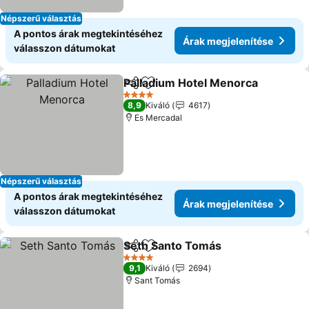
Népszerű választás
A pontos árak megtekintéséhez
Árak megjelenítése
válasszon dátumokat
Palladium Hotel Menorca
Megosztás
Hozzáadás a kedvencekhez
4 Kategória
8,9
Kiváló
4617
Es Mercadal
Népszerű választás
A pontos árak megtekintéséhez
Árak megjelenítése
válasszon dátumokat
Seth Santo Tomás
Megosztás
Hozzáadás a kedvencekhez
4 Kategória
9,1
Kiváló
2694
Sant Tomás