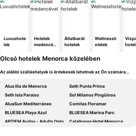
Luxushote
Hotelek
Állatbarát
Wellnessh
Vízpa
lek
medencév
hotelek
otelek
hote
el
Olcsó hotelek Menorca közelében
Az alábbi szálláshelyek is érdekesek lehetnek az Ön számára...
Alua Illa de Menorca
Seth Punta Prima
Seth Isla Paraiso
Sol Milanos Pingüinos
AluaSun Mediterráneo
Comitas Floramar
BLUESEA Playa Azul
BLUESEA Marina Parc
ARTIEM Audax - Adults Only
Calallonga Hotel Menorca
ARTIEM Carlos
AluaSoul Menorca