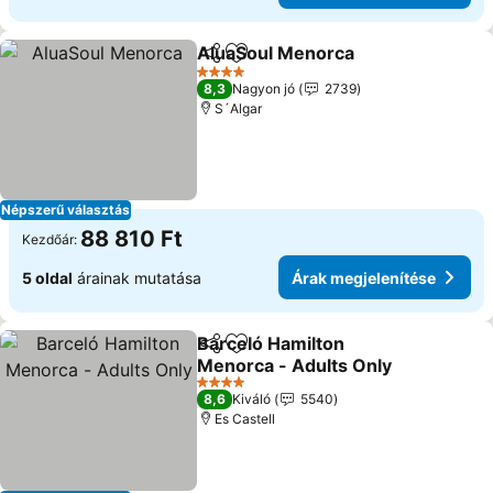
AluaSoul Menorca
Megosztás
Hozzáadás a kedvencekhez
4 Kategória
8,3
Nagyon jó
2739
S´Algar
Népszerű választás
88 810 Ft
Kezdőár:
5 oldal
árainak mutatása
Árak megjelenítése
Barceló Hamilton
Megosztás
Hozzáadás a kedvencekhez
Menorca - Adults Only
4 Kategória
8,6
Kiváló
5540
Es Castell