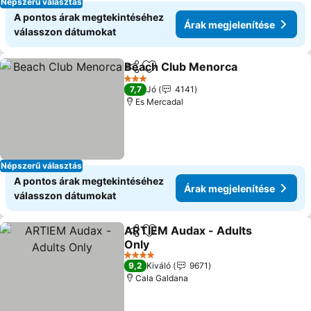
Népszerű választás
A pontos árak megtekintéséhez
Árak megjelenítése
válasszon dátumokat
Beach Club Menorca
Megosztás
Hozzáadás a kedvencekhez
3 Kategória
7,7
Jó
4141
Es Mercadal
Népszerű választás
A pontos árak megtekintéséhez
Árak megjelenítése
válasszon dátumokat
ARTIEM Audax - Adults
Megosztás
Hozzáadás a kedvencekhez
Only
4 Kategória
9,2
Kiváló
9671
Cala Galdana