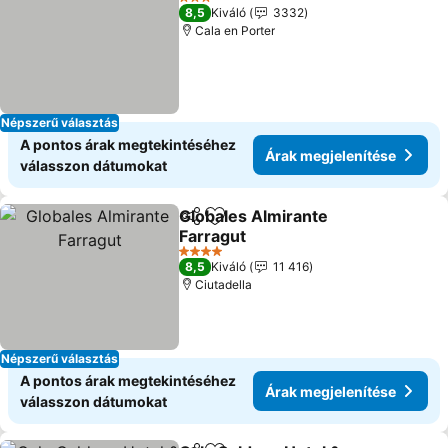
3 Kategória
8,5
Kiváló
3332
Cala en Porter
Népszerű választás
A pontos árak megtekintéséhez
Árak megjelenítése
válasszon dátumokat
Globales Almirante
Megosztás
Hozzáadás a kedvencekhez
Farragut
4 Kategória
8,5
Kiváló
11 416
Ciutadella
Népszerű választás
A pontos árak megtekintéséhez
Árak megjelenítése
válasszon dátumokat