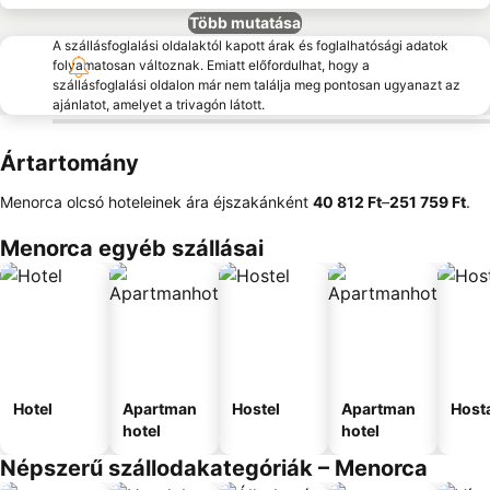
Több mutatása
A szállásfoglalási oldalaktól kapott árak és foglalhatósági adatok
folyamatosan változnak. Emiatt előfordulhat, hogy a
szállásfoglalási oldalon már nem találja meg pontosan ugyanazt az
ajánlatot, amelyet a trivagón látott.
Ártartomány
Menorca olcsó hoteleinek ára éjszakánként
‎40 812 Ft
–
‎251 759 Ft
.
Menorca egyéb szállásai
Hotel
Apartman
Hostel
Apartman
Host
hotel
hotel
Népszerű szállodakategóriák – Menorca