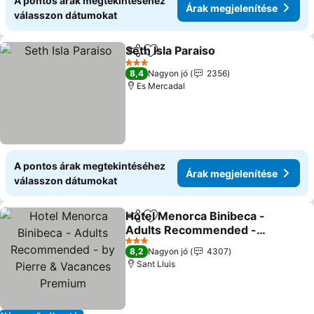
A pontos árak megtekintéséhez
Árak megjelenítése
válasszon dátumokat
Seth Isla Paraiso
Megosztás
Hozzáadás a kedvencekhez
3 Kategória
8,4
Nagyon jó
2356
Es Mercadal
A pontos árak megtekintéséhez
Árak megjelenítése
válasszon dátumokat
Hotel Menorca Binibeca -
Megosztás
Hozzáadás a kedvencekhez
Adults Recommended -
by Pierre & Vacances
3 Kategória
8,2
Nagyon jó
4307
Premium
Sant Lluis