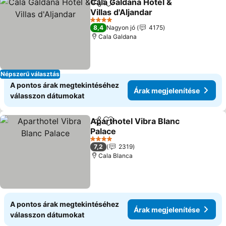
Cala Galdana Hotel &
Megosztás
Hozzáadás a kedvencekhez
Villas d'Aljandar
4 Kategória
8,4
Nagyon jó
4175
Cala Galdana
Népszerű választás
A pontos árak megtekintéséhez
Árak megjelenítése
válasszon dátumokat
Aparthotel Vibra Blanc
Megosztás
Hozzáadás a kedvencekhez
Palace
4 Kategória
7,2
2319
Cala Blanca
A pontos árak megtekintéséhez
Árak megjelenítése
válasszon dátumokat