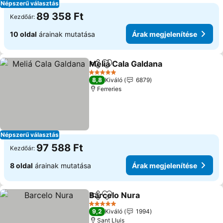
Népszerű választás
89 358 Ft
Kezdőár:
10 oldal
árainak mutatása
Árak megjelenítése
Meliá Cala Galdana
Megosztás
Hozzáadás a kedvencekhez
5 Kategória
8,8
Kiváló
6879
Ferreries
Népszerű választás
97 588 Ft
Kezdőár:
8 oldal
árainak mutatása
Árak megjelenítése
Barcelo Nura
Megosztás
Hozzáadás a kedvencekhez
5 Kategória
9,2
Kiváló
1994
Sant Lluis