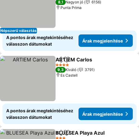
8,1
Nagyon jó
6156
Punta Prima
Népszerű választás
A pontos árak megtekintéséhez
Árak megjelenítése
válasszon dátumokat
ARTIEM Carlos
Megosztás
Hozzáadás a kedvencekhez
4 Kategória
9,3
Kiváló
3791
Es Castell
A pontos árak megtekintéséhez
Árak megjelenítése
válasszon dátumokat
BLUESEA Playa Azul
Megosztás
Hozzáadás a kedvencekhez