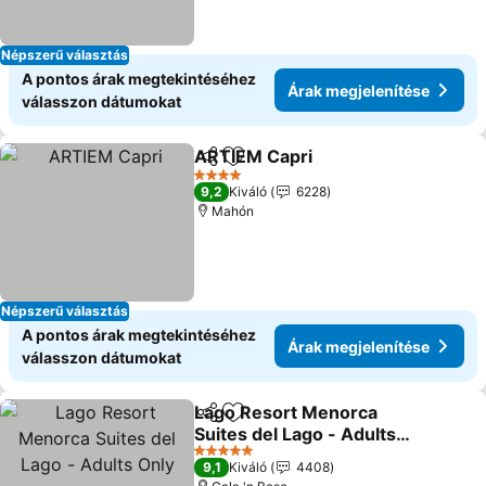
Népszerű választás
A pontos árak megtekintéséhez
Árak megjelenítése
válasszon dátumokat
ARTIEM Capri
Megosztás
Hozzáadás a kedvencekhez
4 Kategória
9,2
Kiváló
6228
Mahón
Népszerű választás
A pontos árak megtekintéséhez
Árak megjelenítése
válasszon dátumokat
Lago Resort Menorca
Megosztás
Hozzáadás a kedvencekhez
Suites del Lago - Adults
Only
5 Kategória
9,1
Kiváló
4408