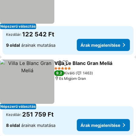
Népszerű választás
122 542 Ft
Kezdőár:
9 oldal
árainak mutatása
Árak megjelenítése
Villa Le Blanc Gran Meliá
Megosztás
Hozzáadás a kedvencekhez
5 Kategória
9,2
Kiváló
1463
Es Migjorn Gran
Népszerű választás
251 759 Ft
Kezdőár:
8 oldal
árainak mutatása
Árak megjelenítése