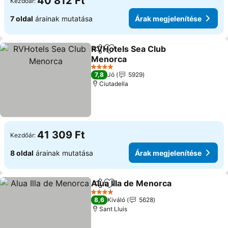
40 812 Ft
Kezdőár:
7 oldal
árainak mutatása
Árak megjelenítése
RVHotels Sea Club
Megosztás
Hozzáadás a kedvencekhez
Menorca
4 Kategória
7,8
Jó
5929
Ciutadella
41 309 Ft
Kezdőár:
8 oldal
árainak mutatása
Árak megjelenítése
Alua Illa de Menorca
Megosztás
Hozzáadás a kedvencekhez
4 Kategória
8,6
Kiváló
5628
Sant Lluis