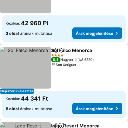
42 960 Ft
Kezdőár:
3 oldal
árainak mutatása
Árak megjelenítése
Sol Falco Menorca
Megosztás
Hozzáadás a kedvencekhez
4 Kategória
8,3
Nagyon jó
6220
Son Xoriguer
Népszerű választás
44 341 Ft
Kezdőár:
8 oldal
árainak mutatása
Árak megjelenítése
Lago Resort Menorca -