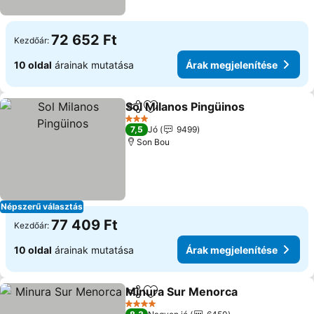
72 652 Ft
Kezdőár:
10 oldal
árainak mutatása
Árak megjelenítése
Sol Milanos Pingüinos
Megosztás
Hozzáadás a kedvencekhez
3 Kategória
7,5
Jó
9499
Son Bou
Népszerű választás
77 409 Ft
Kezdőár:
10 oldal
árainak mutatása
Árak megjelenítése
Minura Sur Menorca
Megosztás
Hozzáadás a kedvencekhez
4 Kategória