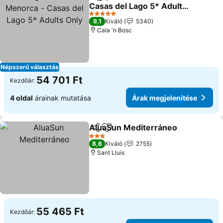
Megosztás
Hozzáadás a kedvencekhez
Casas del Lago 5* Adults
Only
5 Kategória
9,1
Kiváló
5340
Cala 'n Bosc
Népszerű választás
54 701 Ft
Kezdőár:
4 oldal
árainak mutatása
Árak megjelenítése
AluaSun Mediterráneo
Megosztás
Hozzáadás a kedvencekhez
3 Kategória
8,6
Kiváló
2755
Sant Lluis
55 465 Ft
Kezdőár: