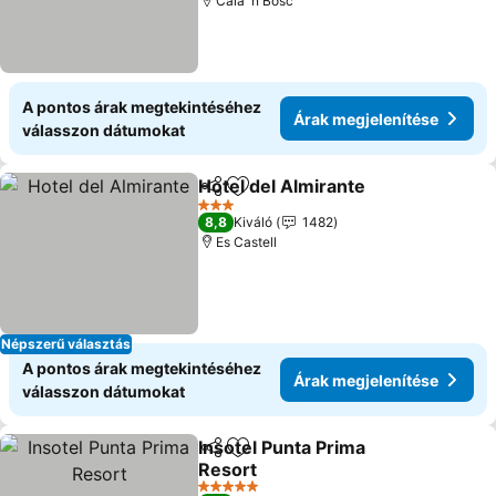
Cala 'n Bosc
A pontos árak megtekintéséhez
Árak megjelenítése
válasszon dátumokat
Hotel del Almirante
Megosztás
Hozzáadás a kedvencekhez
3 Kategória
8,8
Kiváló
1482
Es Castell
Népszerű választás
A pontos árak megtekintéséhez
Árak megjelenítése
válasszon dátumokat
Insotel Punta Prima
Megosztás
Hozzáadás a kedvencekhez
Resort
5 Kategória