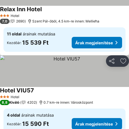
Relax Inn Hotel
Hotel
3 Kategória
7,0
2690
Szent Pál-öböl, 4.5 km-re innen: Mellieħa
11 oldal
árainak mutatása
15 539 Ft
Árak megjelenítése
Kezdőár:
Megosztá
Ho
Hotel VIU57
Hotel
3 Kategória
8,8
Kiváló
4202
0.7 km-re innen: Városközpont
4 oldal
árainak mutatása
15 590 Ft
Árak megjelenítése
Kezdőár: