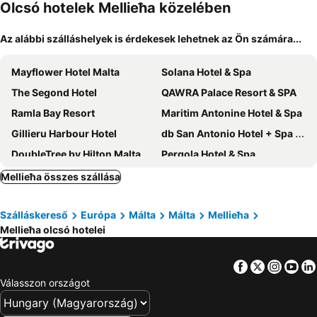
Olcsó hotelek Mellieħa közelében
Az alábbi szálláshelyek is érdekesek lehetnek az Ön számára...
Mayflower Hotel Malta
Solana Hotel & Spa
The Segond Hotel
QAWRA Palace Resort & SPA
Ramla Bay Resort
Maritim Antonine Hotel & Spa
Gillieru Harbour Hotel
db San Antonio Hotel + Spa All Inclusive
DoubleTree by Hilton Malta
Pergola Hotel & Spa
AX ODYCY Hotel
Mercure St. Julian's Malta
Mellieħa összes szállása
Antoniel Suites
Hotel Scirocco St. Julian's, Affiliated by Meliá
Szálláskereső
Európa
Málta
Málta
Mellieħa
The Windsor Hotel
Hotel Calypso
Mellieħa olcsó hotelei
The Preluna Hotel
VITA Hotel & Rooftop
115 The Strand Hotel by NEU Collective
The St George Park Hotel
Facebook
Twitter
Insta
Yo
Xemxija Bay Hotel
Soreda Hotel
Válasszon országot
C'est La Vie Boutik Swieqi
Grand Hotel Gozo