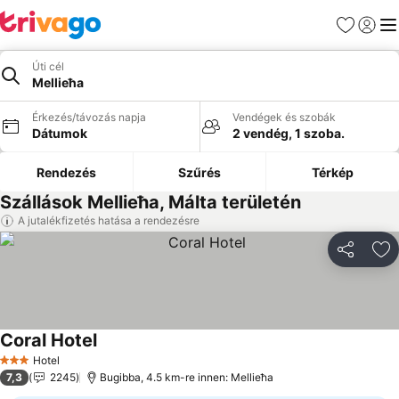
Kedvencek
Bejelen
Me
Úti cél
Mellieħa
Érkezés/távozás napja
Vendégek és szobák
Dátumok
2 vendég, 1 szoba.
Rendezés
Szűrés
Térkép
Szállások Mellieħa, Málta területén
A jutalékfizetés hatása a rendezésre
Megosztá
Ho
Coral Hotel
Hotel
3 Kategória
7,3
2245
Bugibba, 4.5 km-re innen: Mellieħa