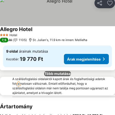
Megosztá
Ho
Allegro Hotel
Hotel
3 Kategória
7,5
Jó
1105
St. Julian's, 11.9 km-re innen: Mellieħa
9 oldal
árainak mutatása
19 770 Ft
Árak megjelenítése
Kezdőár:
Több mutatása
A szállásfoglalási oldalaktól kapott árak és foglalhatósági adatok
folyamatosan változnak. Emiatt előfordulhat, hogy a
szállásfoglalási oldalon már nem találja meg pontosan ugyanazt az
ajánlatot, amelyet a trivagón látott.
Ártartomány