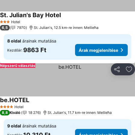
St. Julian's Bay Hotel
Hotel
3 Kategória
6,5
7970
St. Julian's, 12.5 km-re innen: Mellieħa
8 oldal
árainak mutatása
9863 Ft
Árak megjelenítése
Kezdőár:
Népszerű választás
Megosztá
Ho
be.HOTEL
Hotel
4 Kategória
8,8
Kiváló
18 276
St. Julian's, 11.7 km-re innen: Mellieħa
9 oldal
árainak mutatása