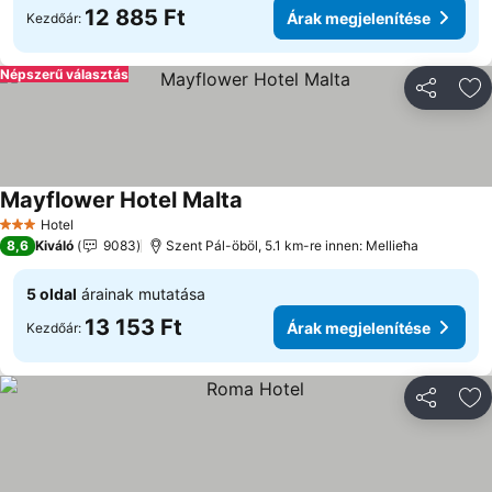
12 885 Ft
Árak megjelenítése
Kezdőár:
Népszerű választás
Megosztá
Ho
Mayflower Hotel Malta
Hotel
3 Kategória
8,6
Kiváló
9083
Szent Pál-öböl, 5.1 km-re innen: Mellieħa
5 oldal
árainak mutatása
13 153 Ft
Árak megjelenítése
Kezdőár:
Megosztá
Ho