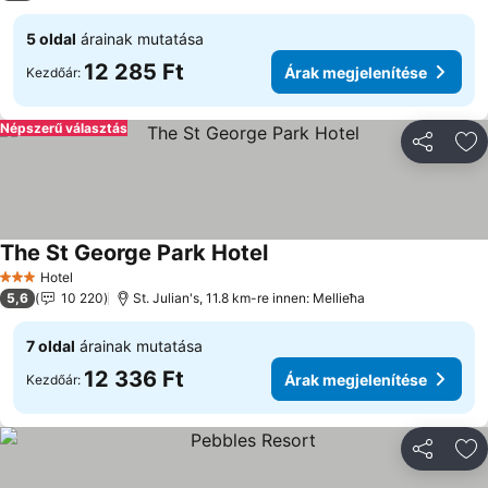
5 oldal
árainak mutatása
12 285 Ft
Árak megjelenítése
Kezdőár:
Népszerű választás
Megosztá
Ho
The St George Park Hotel
Hotel
3 Kategória
5,6
10 220
St. Julian's, 11.8 km-re innen: Mellieħa
7 oldal
árainak mutatása
12 336 Ft
Árak megjelenítése
Kezdőár:
Megosztá
Ho