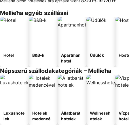
Mellieħa olcsó hoteleinek ára éjszakánként
‎8723 Ft
–
‎19 770 Ft
.
Mellieħa egyéb szállásai
Hotel
B&B-k
Apartman
Üdülők
Host
hotel
Népszerű szállodakategóriák – Mellieħa
Luxushote
Hotelek
Állatbarát
Wellnessh
Vízpa
lek
medencév
hotelek
otelek
hote
el