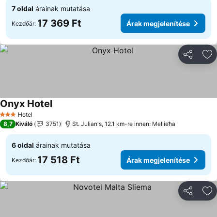
7 oldal
árainak mutatása
17 369 Ft
Árak megjelenítése
Kezdőár:
Megosztá
Ho
Onyx Hotel
Hotel
3 Kategória
8,7
Kiváló
3751
St. Julian's, 12.1 km-re innen: Mellieħa
6 oldal
árainak mutatása
17 518 Ft
Árak megjelenítése
Kezdőár:
Megosztá
Ho