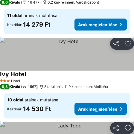
8,6
Kiváló
16 477
0.2 km-re innen: Városközpont
11 oldal
árainak mutatása
14 279 Ft
Árak megjelenítése
Kezdőár:
Megosztá
Ho
Ivy Hotel
Hotel
3 Kategória
8,8
Kiváló
1567
St. Julian's, 11.9 km-re innen: Mellieħa
10 oldal
árainak mutatása
14 530 Ft
Árak megjelenítése
Kezdőár:
Megosztá
Ho