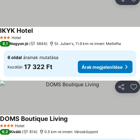
Megosztá
Ho
IKYK Hotel
Hotel
3 Kategória
8,1
Nagyon jó
5844
St. Julian's, 11.9 km-re innen: Mellieħa
6 oldal
árainak mutatása
17 322 Ft
Árak megjelenítése
Kezdőár:
Megosztá
Ho
DOMS Boutique Living
Hotel
4 Kategória
9,2
Kiváló
814
0.5 km-re innen: Városközpont