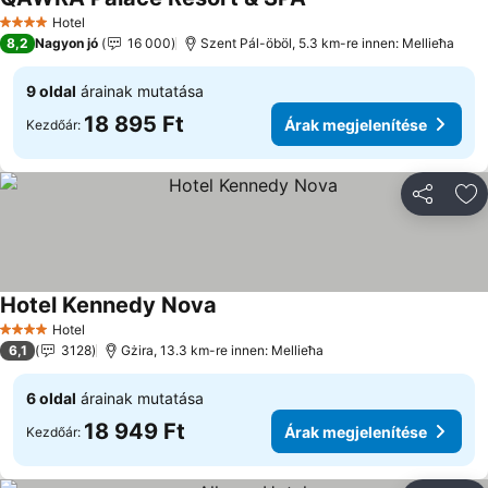
Hotel
4 Kategória
8,2
Nagyon jó
16 000
Szent Pál-öböl, 5.3 km-re innen: Mellieħa
9 oldal
árainak mutatása
18 895 Ft
Árak megjelenítése
Kezdőár:
Megosztá
Ho
Hotel Kennedy Nova
Hotel
4 Kategória
6,1
3128
Gżira, 13.3 km-re innen: Mellieħa
6 oldal
árainak mutatása
18 949 Ft
Árak megjelenítése
Kezdőár: