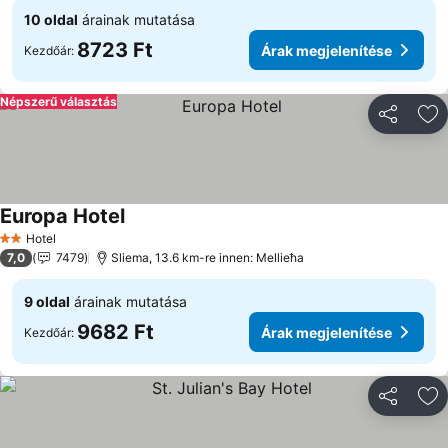
10 oldal
árainak mutatása
8723 Ft
Árak megjelenítése
Kezdőár:
Népszerű választás
Megosztá
Ho
Europa Hotel
Hotel
2 Kategória
7,0
7479
Sliema, 13.6 km-re innen: Mellieħa
9 oldal
árainak mutatása
9682 Ft
Árak megjelenítése
Kezdőár:
Megosztá
Ho