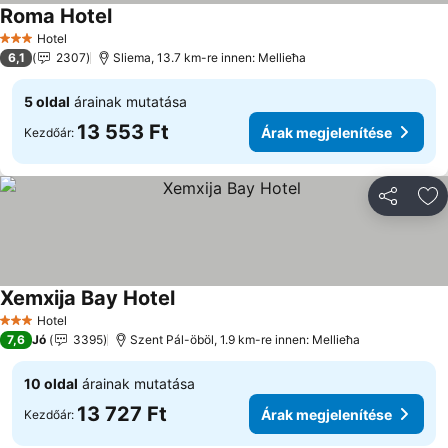
Roma Hotel
Hotel
3 Kategória
6,1
2307
Sliema, 13.7 km-re innen: Mellieħa
5 oldal
árainak mutatása
13 553 Ft
Árak megjelenítése
Kezdőár:
Megosztá
Ho
Xemxija Bay Hotel
Hotel
3 Kategória
7,6
Jó
3395
Szent Pál-öböl, 1.9 km-re innen: Mellieħa
10 oldal
árainak mutatása
13 727 Ft
Árak megjelenítése
Kezdőár: