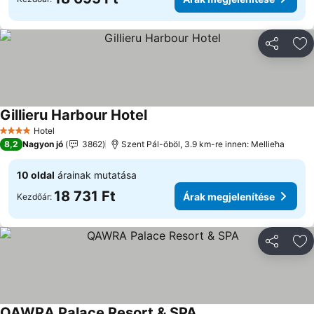
Megosztá
Ho
Gillieru Harbour Hotel
Hotel
4 Kategória
8,2
Nagyon jó
3862
Szent Pál-öböl, 3.9 km-re innen: Mellieħa
10 oldal
árainak mutatása
18 731 Ft
Árak megjelenítése
Kezdőár:
Megosztá
Ho
QAWRA Palace Resort & SPA