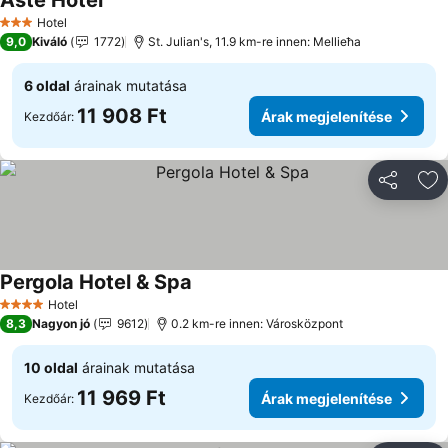
Aste Hotel
Hotel
3 Kategória
9,0
Kiváló
1772
St. Julian's, 11.9 km-re innen: Mellieħa
6 oldal
árainak mutatása
11 908 Ft
Árak megjelenítése
Kezdőár:
Megosztá
Ho
Pergola Hotel & Spa
Hotel
4 Kategória
8,3
Nagyon jó
9612
0.2 km-re innen: Városközpont
10 oldal
árainak mutatása
11 969 Ft
Árak megjelenítése
Kezdőár: