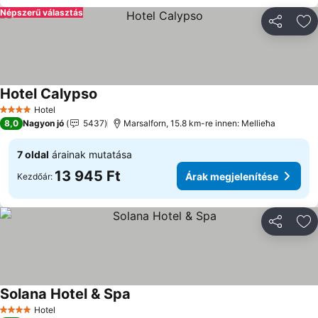
Népszerű választás
Megosztá
Ho
Hotel Calypso
Hotel
4 Kategória
8,0
Nagyon jó
5437
Marsalforn, 15.8 km-re innen: Mellieħa
7 oldal
árainak mutatása
13 945 Ft
Árak megjelenítése
Kezdőár:
Megosztá
Ho
Solana Hotel & Spa
Hotel
4 Kategória