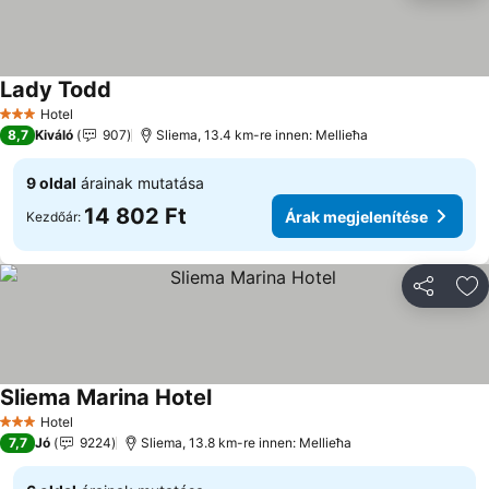
Lady Todd
Hotel
3 Kategória
8,7
Kiváló
907
Sliema, 13.4 km-re innen: Mellieħa
9 oldal
árainak mutatása
14 802 Ft
Árak megjelenítése
Kezdőár:
Megosztá
Ho
Sliema Marina Hotel
Hotel
3 Kategória
7,7
Jó
9224
Sliema, 13.8 km-re innen: Mellieħa