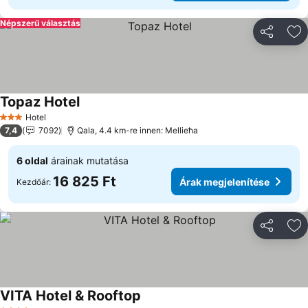
Népszerű választás
Megosztá
Ho
Topaz Hotel
Hotel
3 Kategória
7,4
7092
Qala, 4.4 km-re innen: Mellieħa
6 oldal
árainak mutatása
16 825 Ft
Árak megjelenítése
Kezdőár:
Megosztá
Ho
VITA Hotel & Rooftop