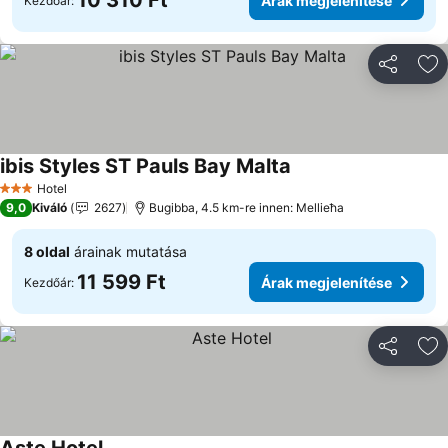
10 310 Ft
Árak megjelenítése
Kezdőár:
Megosztá
Ho
ibis Styles ST Pauls Bay Malta
Hotel
3 Kategória
9,0
Kiváló
2627
Bugibba, 4.5 km-re innen: Mellieħa
8 oldal
árainak mutatása
11 599 Ft
Árak megjelenítése
Kezdőár:
Megosztá
Ho