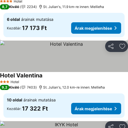
Hotel
4 Kategória
8,7
Kiváló
2234
St. Julian's, 11.9 km-re innen: Mellieħa
6 oldal
árainak mutatása
17 173 Ft
Árak megjelenítése
Kezdőár:
Megosztá
Ho
Hotel Valentina
Hotel
3 Kategória
9,2
Kiváló
7403
St. Julian's, 12.0 km-re innen: Mellieħa
10 oldal
árainak mutatása
17 322 Ft
Árak megjelenítése
Kezdőár: