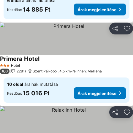
6 oldal
árainak mutatása
14 885 Ft
Árak megjelenítése
Kezdőár:
Megosztá
Ho
Primera Hotel
Hotel
3 Kategória
6,0
2281
Szent Pál-öböl, 4.5 km-re innen: Mellieħa
10 oldal
árainak mutatása
15 016 Ft
Árak megjelenítése
Kezdőár:
Megosztá
Ho