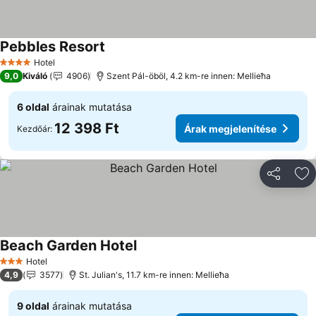
Pebbles Resort
Hotel
4 Kategória
9,0
Kiváló
4906
Szent Pál-öböl, 4.2 km-re innen: Mellieħa
6 oldal
árainak mutatása
12 398 Ft
Árak megjelenítése
Kezdőár:
Megosztá
Ho
Beach Garden Hotel
Hotel
3 Kategória
4,9
3577
St. Julian's, 11.7 km-re innen: Mellieħa
9 oldal
árainak mutatása