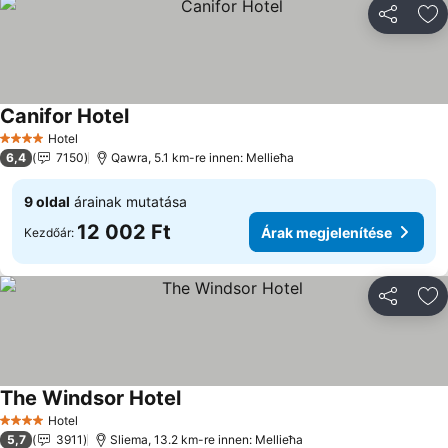
Megosztá
Ho
Canifor Hotel
Hotel
4 Kategória
6,4
7150
Qawra, 5.1 km-re innen: Mellieħa
9 oldal
árainak mutatása
12 002 Ft
Árak megjelenítése
Kezdőár:
Megosztá
Ho
The Windsor Hotel
Hotel
4 Kategória
5,7
3911
Sliema, 13.2 km-re innen: Mellieħa