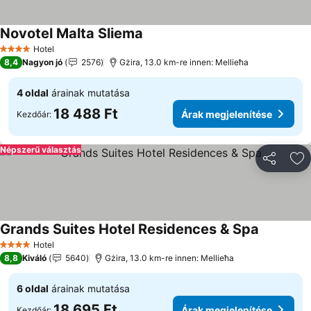
Novotel Malta Sliema
Hotel
4 Kategória
8,4
Nagyon jó
2576
Gżira, 13.0 km-re innen: Mellieħa
4 oldal
árainak mutatása
18 488 Ft
Árak megjelenítése
Kezdőár:
Népszerű választás
Megosztá
Ho
Grands Suites Hotel Residences & Spa
Hotel
4 Kategória
8,8
Kiváló
5640
Gżira, 13.0 km-re innen: Mellieħa
6 oldal
árainak mutatása
18 695 Ft
Árak megjelenítése
Kezdőár: