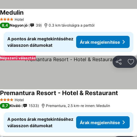
Medulin
Hotel
4 Kategória
8,4
Nagyon jó
39
0.3 km távolságra a parttól
A pontos árak megtekintéséhez
Árak megjelenítése
válasszon dátumokat
Népszerű választás
Megosztá
Ho
Premantura Resort - Hotel & Restaurant
Hotel
4 Kategória
8,7
Kiváló
1533
Premantura, 2.5 km-re innen: Medulin
A pontos árak megtekintéséhez
Árak megjelenítése
válasszon dátumokat