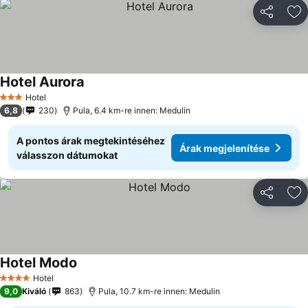
Megosztá
Ho
Hotel Aurora
Hotel
3 Kategória
6,8
230
Pula, 6.4 km-re innen: Medulin
A pontos árak megtekintéséhez
Árak megjelenítése
válasszon dátumokat
Megosztá
Ho
Hotel Modo
Hotel
4 Kategória
9,0
Kiváló
863
Pula, 10.7 km-re innen: Medulin