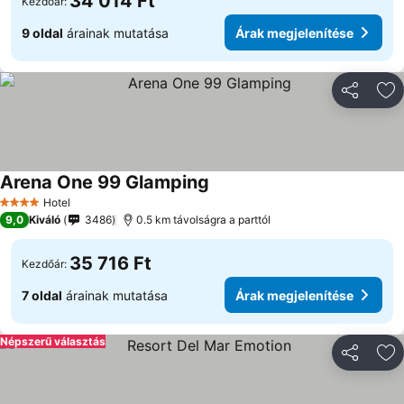
34 014 Ft
Kezdőár:
9 oldal
árainak mutatása
Árak megjelenítése
Megosztá
Ho
Arena One 99 Glamping
Hotel
4 Kategória
9,0
Kiváló
3486
0.5 km távolságra a parttól
35 716 Ft
Kezdőár:
7 oldal
árainak mutatása
Árak megjelenítése
Népszerű választás
Megosztá
Ho