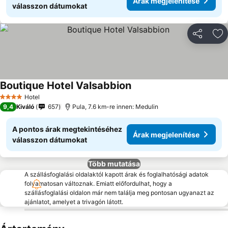
Árak megjelenítése
válasszon dátumokat
Megosztá
Ho
Boutique Hotel Valsabbion
Hotel
4 Kategória
9,4
Kiváló
657
Pula, 7.6 km-re innen: Medulin
A pontos árak megtekintéséhez
Árak megjelenítése
válasszon dátumokat
Több mutatása
A szállásfoglalási oldalaktól kapott árak és foglalhatósági adatok
folyamatosan változnak. Emiatt előfordulhat, hogy a
szállásfoglalási oldalon már nem találja meg pontosan ugyanazt az
ajánlatot, amelyet a trivagón látott.