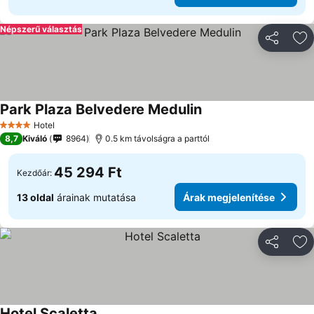
Népszerű választás
Megosztá
Ho
Park Plaza Belvedere Medulin
Hotel
4 Kategória
8,7
Kiváló
8964
0.5 km távolságra a parttól
45 294 Ft
Kezdőár:
13 oldal
árainak mutatása
Árak megjelenítése
Megosztá
Ho
Hotel Scaletta