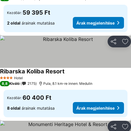
59 395 Ft
Kezdőár:
2 oldal
árainak mutatása
Árak megjelenítése
Megosztá
Ho
Ribarska Koliba Resort
Hotel
4 Kategória
8,8
Kiváló
2175
Pula, 8.1 km-re innen: Medulin
60 400 Ft
Kezdőár:
8 oldal
árainak mutatása
Árak megjelenítése
Megosztá
Ho