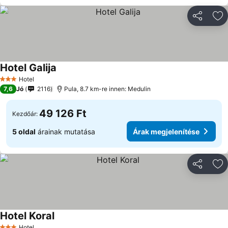
Megosztá
Ho
Hotel Galija
Hotel
3 Kategória
7,6
Jó
2116
Pula, 8.7 km-re innen: Medulin
49 126 Ft
Kezdőár:
5 oldal
árainak mutatása
Árak megjelenítése
Megosztá
Ho
Hotel Koral
Hotel