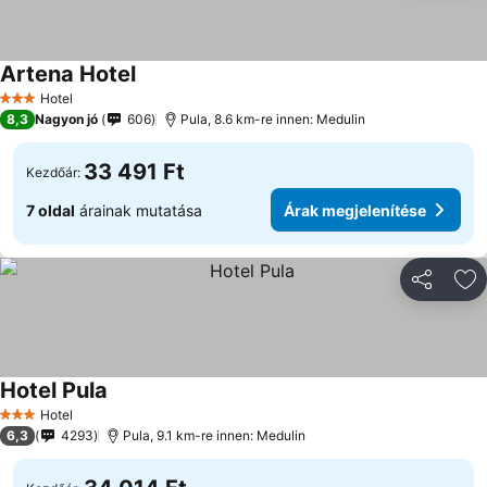
Artena Hotel
Hotel
3 Kategória
8,3
Nagyon jó
606
Pula, 8.6 km-re innen: Medulin
33 491 Ft
Kezdőár:
7 oldal
árainak mutatása
Árak megjelenítése
Megosztá
Ho
Hotel Pula
Hotel
3 Kategória
6,3
4293
Pula, 9.1 km-re innen: Medulin