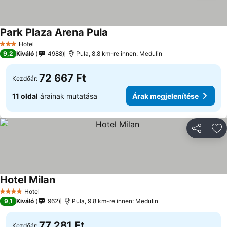
Park Plaza Arena Pula
Hotel
3 Kategória
9,2
Kiváló
4988
Pula, 8.8 km-re innen: Medulin
72 667 Ft
Kezdőár:
11 oldal
árainak mutatása
Árak megjelenítése
Megosztá
Ho
Hotel Milan
Hotel
4 Kategória
9,1
Kiváló
962
Pula, 9.8 km-re innen: Medulin
77 281 Ft
Kezdőár: