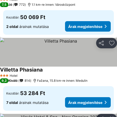
3 Kategória
7,5
Jó
772
1.1 km-re innen: Városközpont
50 069 Ft
Kezdőár:
2 oldal
árainak mutatása
Árak megjelenítése
Megosztá
Ho
Villetta Phasiana
Hotel
3 Kategória
9,2
Kiváló
814
Fažana, 15.8 km-re innen: Medulin
53 284 Ft
Kezdőár:
7 oldal
árainak mutatása
Árak megjelenítése