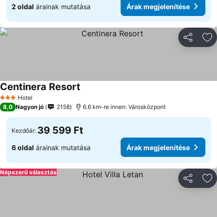
2 oldal
árainak mutatása
Árak megjelenítése
Megosztá
Ho
Centinera Resort
Hotel
3 Kategória
8,0
Nagyon jó
2158
6.6 km-re innen: Városközpont
39 599 Ft
Kezdőár:
6 oldal
árainak mutatása
Árak megjelenítése
Népszerű választás
Megosztá
Ho