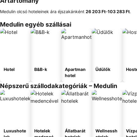
Ártartomány
Medulin olcsó hoteleinek ára éjszakánként
‎26 203 Ft
–
‎103 283 Ft
.
Medulin egyéb szállásai
Hotel
B&B-k
Apartman
Üdülők
Host
hotel
Népszerű szállodakategóriák – Medulin
Luxushote
Hotelek
Állatbarát
Wellnessh
Vízpa
lek
medencév
hotelek
otelek
hote