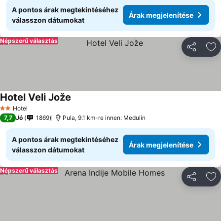
A pontos árak megtekintéséhez
Árak megjelenítése
válasszon dátumokat
Népszerű választás
Megosztá
Ho
Hotel Veli Jože
Hotel
2 Kategória
7,7
Jó
1869
Pula, 9.1 km-re innen: Medulin
A pontos árak megtekintéséhez
Árak megjelenítése
válasszon dátumokat
Népszerű választás
Megosztá
Ho