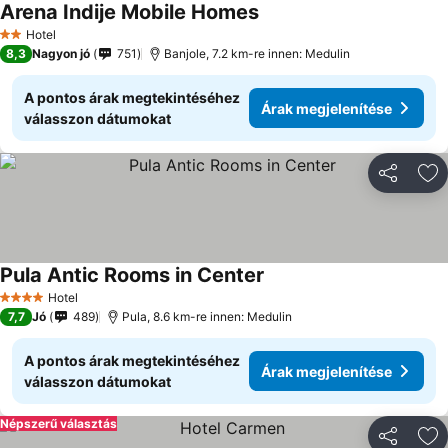
Arena Indije Mobile Homes
Hotel
2 Kategória
8,3
Nagyon jó
751
Banjole, 7.2 km-re innen: Medulin
A pontos árak megtekintéséhez
Árak megjelenítése
válasszon dátumokat
Megosztá
Ho
Pula Antic Rooms in Center
Hotel
4 Kategória
7,7
Jó
489
Pula, 8.6 km-re innen: Medulin
A pontos árak megtekintéséhez
Árak megjelenítése
válasszon dátumokat
Népszerű választás
Megosztá
Ho