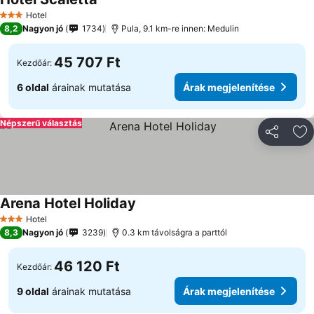
Hotel
3 Kategória
8,2
Nagyon jó
1734
Pula, 9.1 km-re innen: Medulin
45 707 Ft
Kezdőár:
6 oldal
árainak mutatása
Árak megjelenítése
Népszerű választás
Megosztá
Ho
Arena Hotel Holiday
Hotel
3 Kategória
8,3
Nagyon jó
3239
0.3 km távolságra a parttól
46 120 Ft
Kezdőár:
9 oldal
árainak mutatása
Árak megjelenítése