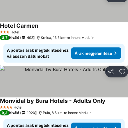
Hotel Carmen
Hotel
3 Kategória
8,7
Kiváló
492
Krnica, 16.5 km-re innen: Medulin
A pontos árak megtekintéséhez
Árak megjelenítése
válasszon dátumokat
Megosztá
Ho
Monvidal by Bura Hotels - Adults Only
Hotel
4 Kategória
9,2
Kiváló
1020
Pula, 8.6 km-re innen: Medulin
A pontos árak megtekintéséhez