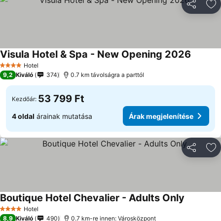
Megosztá
Ho
Visula Hotel & Spa - New Opening 2026
Hotel
4 Kategória
9,2
Kiváló
374
0.7 km távolságra a parttól
53 799 Ft
Kezdőár:
4 oldal
árainak mutatása
Árak megjelenítése
Megosztá
Ho
Boutique Hotel Chevalier - Adults Only
Hotel
4 Kategória
8,9
Kiváló
490
0.7 km-re innen: Városközpont