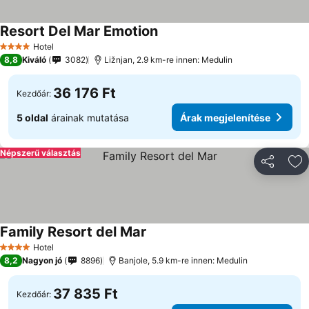
Resort Del Mar Emotion
Hotel
4 Kategória
8,8
Kiváló
3082
Ližnjan, 2.9 km-re innen: Medulin
36 176 Ft
Kezdőár:
5 oldal
árainak mutatása
Árak megjelenítése
Népszerű választás
Megosztá
Ho
Family Resort del Mar
Hotel
4 Kategória
8,2
Nagyon jó
8896
Banjole, 5.9 km-re innen: Medulin
37 835 Ft
Kezdőár: