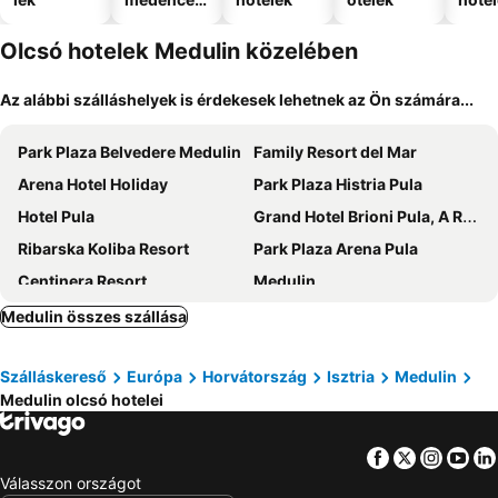
el
Olcsó hotelek Medulin közelében
Az alábbi szálláshelyek is érdekesek lehetnek az Ön számára...
Park Plaza Belvedere Medulin
Family Resort del Mar
Arena Hotel Holiday
Park Plaza Histria Pula
Hotel Pula
Grand Hotel Brioni Pula, A Radisson Collection Hotel
Ribarska Koliba Resort
Park Plaza Arena Pula
Centinera Resort
Medulin
Livadic
Arena One 99 Glamping
Medulin összes szállása
Hotel Veli Jože
Monumenti Heritage Hotel & Resort
Szálláskereső
Európa
Horvátország
Isztria
Medulin
Hotel Minerva
Visula Hotel & Spa - New Opening 2026
Medulin olcsó hotelei
Resort Del Mar Emotion
Hotel Aurora
Hotel Villa Letan
Arena Indije Mobile Homes
Facebook
Twitter
Insta
Yo
Kosovic Family House
Guesthouse Promenade
Válasszon országot