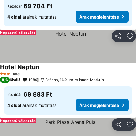
69 704 Ft
Kezdőár:
4 oldal
árainak mutatása
Árak megjelenítése
Népszerű választás
Megosztá
Ho
Hotel Neptun
Hotel
3 Kategória
8,6
Kiváló
1086
Fažana, 16.9 km-re innen: Medulin
69 883 Ft
Kezdőár:
4 oldal
árainak mutatása
Árak megjelenítése
Népszerű választás
Megosztá
Ho