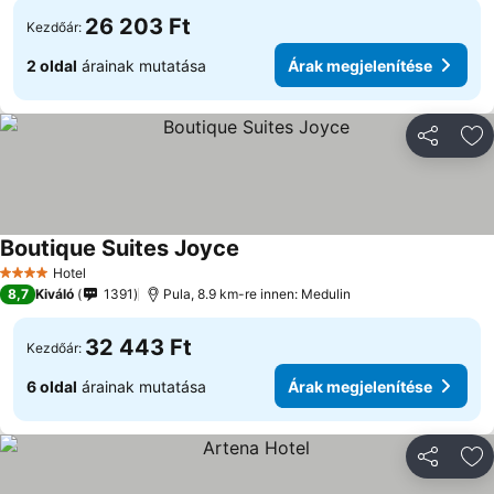
26 203 Ft
Kezdőár:
2 oldal
árainak mutatása
Árak megjelenítése
Megosztá
Ho
Boutique Suites Joyce
Hotel
4 Kategória
8,7
Kiváló
1391
Pula, 8.9 km-re innen: Medulin
32 443 Ft
Kezdőár:
6 oldal
árainak mutatása
Árak megjelenítése
Megosztá
Ho