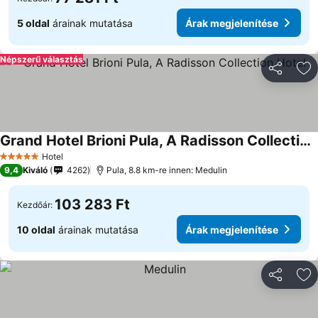
5 oldal
árainak mutatása
Árak megjelenítése
Népszerű választás
Megosztá
Ho
Grand Hotel Brioni Pula, A Radisson Collection Hotel
Hotel
5 Kategória
9,4
Kiváló
4262
Pula, 8.8 km-re innen: Medulin
103 283 Ft
Kezdőár:
10 oldal
árainak mutatása
Árak megjelenítése
Megosztá
Ho