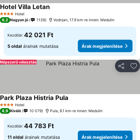
Hotel Villa Letan
Hotel
4 Kategória
8,2
Nagyon jó
1136
Vodnjan, 17.9 km-re innen: Medulin
42 021 Ft
Kezdőár:
5 oldal
árainak mutatása
Árak megjelenítése
Népszerű választás
Megosztá
Ho
Park Plaza Histria Pula
Hotel
4 Kategória
8,9
Kiváló
10 079
Pula, 8.1 km-re innen: Medulin
44 783 Ft
Kezdőár:
11 oldal
árainak mutatása
Árak megjelenítése