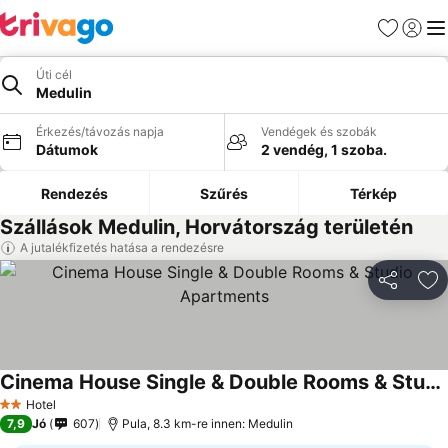
Kedvencek
Bejelen
Me
Úti cél
Medulin
Érkezés/távozás napja
Vendégek és szobák
Dátumok
2 vendég, 1 szoba.
Rendezés
Szűrés
Térkép
Szállások Medulin, Horvátország területén
A jutalékfizetés hatása a rendezésre
Megosztá
Ho
Cinema House Single & Double Rooms & Studio Apartments
Hotel
2 Kategória
7,9
Jó
607
Pula, 8.3 km-re innen: Medulin