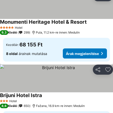
Monumenti Heritage Hotel & Resort
Hotel
5 Kategória
9,3
Kiváló
299
Pula, 11.2 km-re innen: Medulin
68 155 Ft
Kezdőár:
8 oldal
árainak mutatása
Árak megjelenítése
Megosztá
Ho
Brijuni Hotel Istra
Hotel
3 Kategória
8,6
Kiváló
650
Fažana, 16.9 km-re innen: Medulin