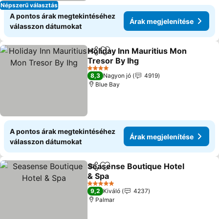
Népszerű választás
A pontos árak megtekintéséhez
Árak megjelenítése
válasszon dátumokat
Holiday Inn Mauritius Mon
Megosztás
Hozzáadás a kedvencekhez
Tresor By Ihg
4 Kategória
8,3
Nagyon jó
4919
Blue Bay
A pontos árak megtekintéséhez
Árak megjelenítése
válasszon dátumokat
Seasense Boutique Hotel
Megosztás
Hozzáadás a kedvencekhez
& Spa
5 Kategória
9,2
Kiváló
4237
Palmar