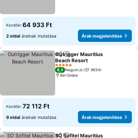
64 933 Ft
Kezdőár:
2 oldal
árainak mutatása
Árak megjelenítése
Outrigger Mauritius
Megosztás
Hozzáadás a kedvencekhez
Beach Resort
5 Kategória
8,3
Nagyon jó
8634
Bel Ombre
72 112 Ft
Kezdőár:
9 oldal
árainak mutatása
Árak megjelenítése
SO Sofitel Mauritius