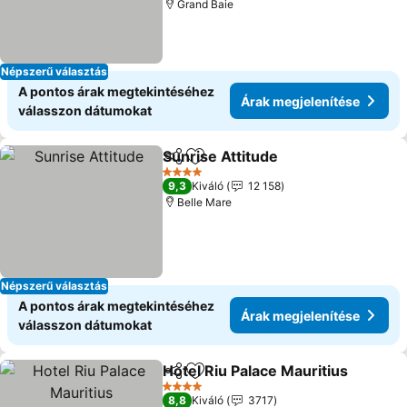
Grand Baie
Népszerű választás
A pontos árak megtekintéséhez
Árak megjelenítése
válasszon dátumokat
Sunrise Attitude
Megosztás
Hozzáadás a kedvencekhez
4 Kategória
9,3
Kiváló
12 158
Belle Mare
Népszerű választás
A pontos árak megtekintéséhez
Árak megjelenítése
válasszon dátumokat
Hotel Riu Palace Mauritius
Megosztás
Hozzáadás a kedvencekhez
4 Kategória
8,8
Kiváló
3717