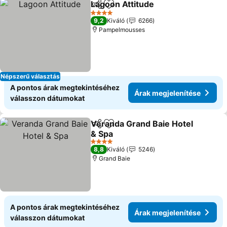
Lagoon Attitude
Megosztás
Hozzáadás a kedvencekhez
4 Kategória
9,2
Kiváló
6266
Pampelmousses
Népszerű választás
A pontos árak megtekintéséhez
Árak megjelenítése
válasszon dátumokat
Veranda Grand Baie Hotel
Megosztás
Hozzáadás a kedvencekhez
& Spa
4 Kategória
8,8
Kiváló
5246
Grand Baie
A pontos árak megtekintéséhez
Árak megjelenítése
válasszon dátumokat