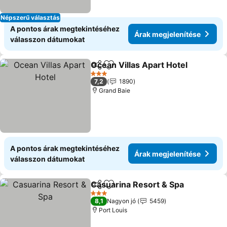
Népszerű választás
A pontos árak megtekintéséhez
Árak megjelenítése
válasszon dátumokat
Ocean Villas Apart Hotel
Megosztás
Hozzáadás a kedvencekhez
3 Kategória
7,2
1890
Grand Baie
A pontos árak megtekintéséhez
Árak megjelenítése
válasszon dátumokat
Casuarina Resort & Spa
Megosztás
Hozzáadás a kedvencekhez
3 Kategória
8,1
Nagyon jó
5459
Port Louis