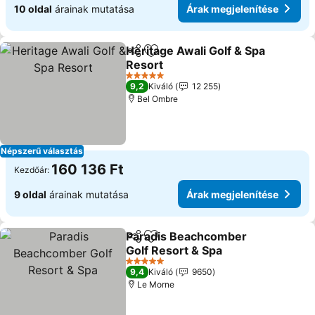
10 oldal
árainak mutatása
Árak megjelenítése
Heritage Awali Golf & Spa
Megosztás
Hozzáadás a kedvencekhez
Resort
5 Kategória
9,2
Kiváló
12 255
Bel Ombre
Népszerű választás
160 136 Ft
Kezdőár:
9 oldal
árainak mutatása
Árak megjelenítése
Paradis Beachcomber
Megosztás
Hozzáadás a kedvencekhez
Golf Resort & Spa
5 Kategória
9,4
Kiváló
9650
Le Morne