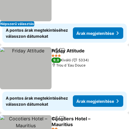
Népszerű választás
A pontos árak megtekintéséhez
Árak megjelenítése
válasszon dátumokat
Friday Attitude
Megosztás
Hozzáadás a kedvencekhez
3 Kategória
9,0
Kiváló
5334
Trou d´Eau Douce
A pontos árak megtekintéséhez
Árak megjelenítése
válasszon dátumokat
Cocotiers Hotel –
Megosztás
Hozzáadás a kedvencekhez
Mauritius