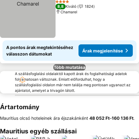
4 Kategória
8,8
Kiváló
1824
Chamarel
A pontos árak megtekintéséhez
Árak megjelenítése
válasszon dátumokat
Több mutatása
A szállásfoglalási oldalaktól kapott árak és foglalhatósági adatok
folyamatosan változnak. Emiatt előfordulhat, hogy a
szállásfoglalási oldalon már nem találja meg pontosan ugyanazt az
ajánlatot, amelyet a trivagón látott.
Ártartomány
Mauritius olcsó hoteleinek ára éjszakánként
‎48 052 Ft
–
‎160 136 Ft
.
Mauritius egyéb szállásai