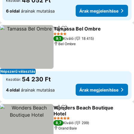
48 052 Ft
Kezdőár:
6 oldal
árainak mutatása
Árak megjelenítése
Tamassa Bel Ombre
Megosztás
Hozzáadás a kedvencekhez
4 Kategória
9,1
Kiváló
18 415
Bel Ombre
Népszerű választás
54 230 Ft
Kezdőár:
4 oldal
árainak mutatása
Árak megjelenítése
Wonders Beach Boutique
Megosztás
Hozzáadás a kedvencekhez
Hotel
5 Kategória
8,7
Kiváló
299
Grand Baie