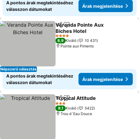
A pontos árak megtekintéséhez
Árak megjelenítése
válasszon dátumokat
Veranda Pointe Aux
Megosztás
Hozzáadás a kedvencekhez
Biches Hotel
4 Kategória
8,9
Kiváló
10 431
Pointe aux Piments
Népszerű választás
A pontos árak megtekintéséhez
Árak megjelenítése
válasszon dátumokat
Tropical Attitude
Megosztás
Hozzáadás a kedvencekhez
3 Kategória
9,1
Kiváló
5422
Trou d´Eau Douce