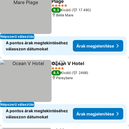
Plage
5 Kategória
9,3
Kiváló
17 480
Belle Mare
Népszerű választás
A pontos árak megtekintéséhez
Árak megjelenítése
válasszon dátumokat
Ocean V Hotel
Megosztás
Hozzáadás a kedvencekhez
4 Kategória
8,5
Kiváló
2466
Pereybere
Népszerű választás
A pontos árak megtekintéséhez
Árak megjelenítése
válasszon dátumokat