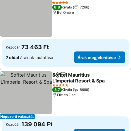
Megosztás
Hozzáadás a kedvencekhez
5 Kategória
8,8
Kiváló
7266
Bel Ombre
73 463 Ft
Kezdőár:
7 oldal
árainak mutatása
Árak megjelenítése
Sofitel Mauritius
Megosztás
Hozzáadás a kedvencekhez
L'Imperial Resort & Spa
5 Kategória
8,7
Kiváló
8689
Flic en Flac
Népszerű választás
139 094 Ft
Kezdőár: