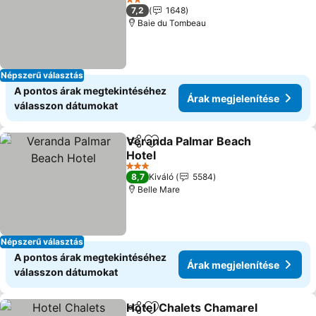
2 Kategória
7,2
1648
Baie du Tombeau
Népszerű választás
A pontos árak megtekintéséhez
Árak megjelenítése
válasszon dátumokat
Veranda Palmar Beach
Megosztás
Hozzáadás a kedvencekhez
Hotel
3 Kategória
8,7
Kiváló
5584
Belle Mare
Népszerű választás
A pontos árak megtekintéséhez
Árak megjelenítése
válasszon dátumokat
Hotel Chalets Chamarel
Megosztás
Hozzáadás a kedvencekhez