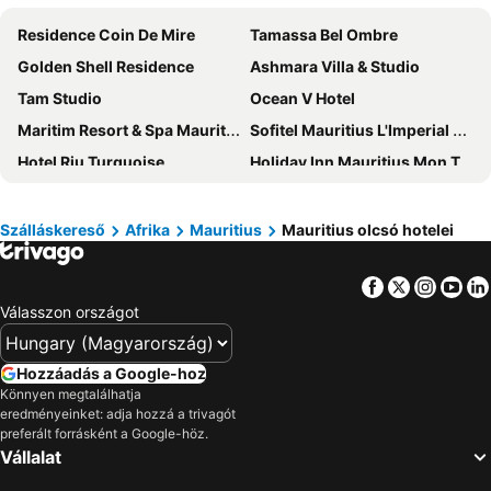
Residence Coin De Mire
Tamassa Bel Ombre
Golden Shell Residence
Ashmara Villa & Studio
Tam Studio
Ocean V Hotel
Maritim Resort & Spa Mauritius
Sofitel Mauritius L'Imperial Resort & Spa
Hotel Riu Turquoise
Holiday Inn Mauritius Mon Tresor By Ihg
The Address Boutique Hotel
Dinarobin Beachcomber Golf Resort & Spa
Veranda Pointe Aux Biches Hotel
Sunrise Attitude
Szálláskereső
Afrika
Mauritius
Mauritius olcsó hotelei
Northern Pearl Luxury Apartments
La Mariposa Mauritius
Facebook
Twitter
Insta
Yo
Le Suffren Hotel & Marina
Veranda Tamarin Hotel and Spa
Válasszon országot
Outrigger Mauritius Beach Resort
Coin de Mire Attitude
LUX Grand Gaube
Mythic Suites & Villas
Hozzáadás a Google-hoz
Crystals Beach Resort Belle Mare, a member of Radisson Individuals
Tropical Attitude
Könnyen megtalálhatja
eredményeinket: adja hozzá a trivagót
Bob Apartments
Voile Bleue Boutique Hotel
preferált forrásként a Google-höz.
Casa Florida Hotel & Spa
Auberge Le Saladier
Vállalat
Manisa Hotel
Friday Attitude