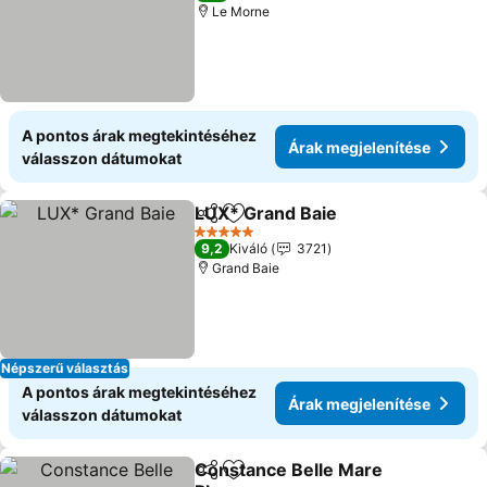
Le Morne
A pontos árak megtekintéséhez
Árak megjelenítése
válasszon dátumokat
LUX* Grand Baie
Megosztás
Hozzáadás a kedvencekhez
5 Kategória
9,2
Kiváló
3721
Grand Baie
Népszerű választás
A pontos árak megtekintéséhez
Árak megjelenítése
válasszon dátumokat
Constance Belle Mare
Megosztás
Hozzáadás a kedvencekhez