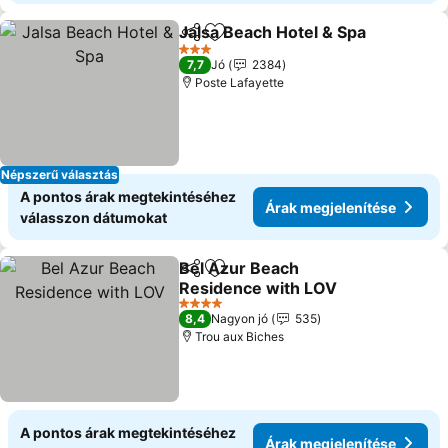
Jalsa Beach Hotel & Spa
Megosztás
Hozzáadás a kedvencekhez
3 Kategória
7,7
Jó
2384
Poste Lafayette
Népszerű választás
A pontos árak megtekintéséhez
Árak megjelenítése
válasszon dátumokat
Bel Azur Beach
Megosztás
Hozzáadás a kedvencekhez
Residence with LOV
4 Kategória
8,4
Nagyon jó
535
Trou aux Biches
A pontos árak megtekintéséhez
Árak megjelenítése