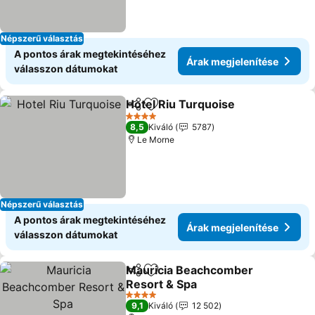
Népszerű választás
A pontos árak megtekintéséhez
Árak megjelenítése
válasszon dátumokat
Hotel Riu Turquoise
Megosztás
Hozzáadás a kedvencekhez
4 Kategória
8,5
Kiváló
5787
Le Morne
Népszerű választás
A pontos árak megtekintéséhez
Árak megjelenítése
válasszon dátumokat
Mauricia Beachcomber
Megosztás
Hozzáadás a kedvencekhez
Resort & Spa
4 Kategória
9,1
Kiváló
12 502