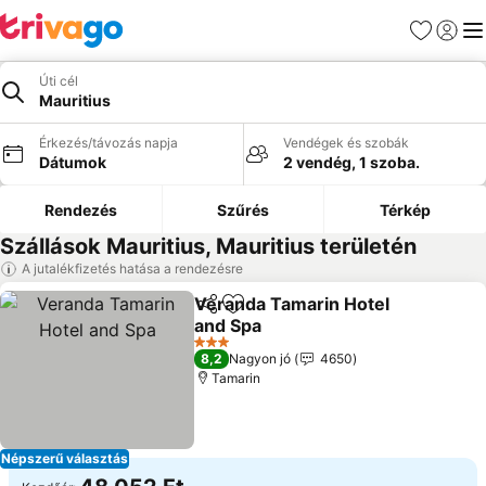
Kedvencek
Bejelen
Me
Úti cél
Mauritius
Érkezés/távozás napja
Vendégek és szobák
Dátumok
2 vendég, 1 szoba.
Rendezés
Szűrés
Térkép
Szállások Mauritius, Mauritius területén
A jutalékfizetés hatása a rendezésre
Veranda Tamarin Hotel
Megosztás
Hozzáadás a kedvencekhez
and Spa
3 Kategória
8,2
Nagyon jó
4650
Tamarin
Népszerű választás