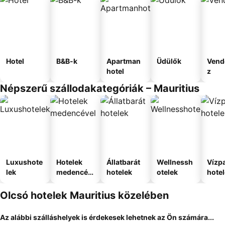
Hotel
B&B-k
Apartman
Üdülők
Vend
hotel
z
Népszerű szállodakategóriák – Mauritius
Luxushote
Hotelek
Állatbarát
Wellnessh
Vízpa
lek
medencév
hotelek
otelek
hote
el
Olcsó hotelek Mauritius közelében
Az alábbi szálláshelyek is érdekesek lehetnek az Ön számára...