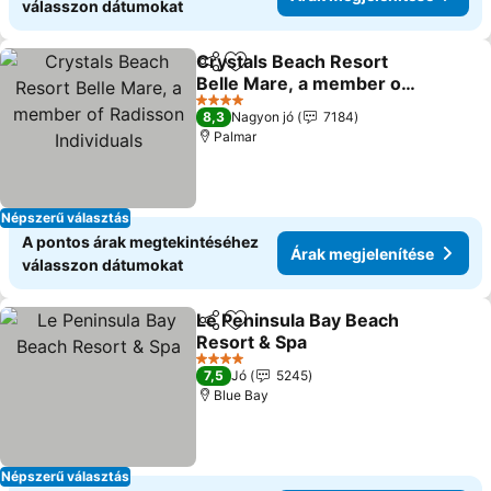
válasszon dátumokat
Crystals Beach Resort
Megosztás
Hozzáadás a kedvencekhez
Belle Mare, a member of
Radisson Individuals
4 Kategória
8,3
Nagyon jó
7184
Palmar
Népszerű választás
A pontos árak megtekintéséhez
Árak megjelenítése
válasszon dátumokat
Le Peninsula Bay Beach
Megosztás
Hozzáadás a kedvencekhez
Resort & Spa
4 Kategória
7,5
Jó
5245
Blue Bay
Népszerű választás