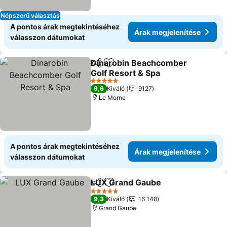
Népszerű választás
A pontos árak megtekintéséhez
Árak megjelenítése
válasszon dátumokat
Dinarobin Beachcomber
Megosztás
Hozzáadás a kedvencekhez
Golf Resort & Spa
5 Kategória
9,6
Kiváló
9127
Le Morne
A pontos árak megtekintéséhez
Árak megjelenítése
válasszon dátumokat
LUX Grand Gaube
Megosztás
Hozzáadás a kedvencekhez
5 Kategória
9,3
Kiváló
16 148
Grand Gaube