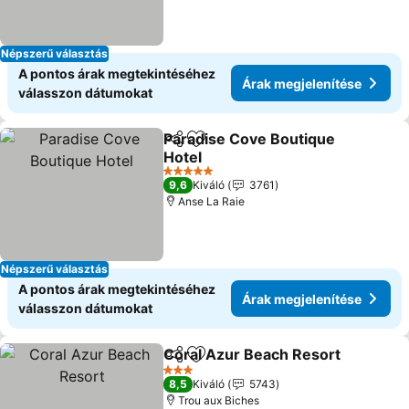
Népszerű választás
A pontos árak megtekintéséhez
Árak megjelenítése
válasszon dátumokat
Paradise Cove Boutique
Megosztás
Hozzáadás a kedvencekhez
Hotel
5 Kategória
9,6
Kiváló
3761
Anse La Raie
Népszerű választás
A pontos árak megtekintéséhez
Árak megjelenítése
válasszon dátumokat
Coral Azur Beach Resort
Megosztás
Hozzáadás a kedvencekhez
3 Kategória
8,5
Kiváló
5743
Trou aux Biches