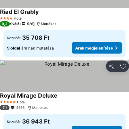
Riad El Grably
Árak megjelenítése
Hotel
4 Kategória
9,2
Kiváló
526
Marrákes
35 708 Ft
Kezdőár:
9 oldal
árainak mutatása
Árak megjelenítése
Megosztá
Ho
Royal Mirage Deluxe
Árak megjelenítése
Hotel
5 Kategória
7,1
4656
Marrákes
36 943 Ft
Kezdőár: