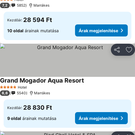
4 Kategória
7,2
5852
Marrákes
28 594 Ft
Kezdőár:
10 oldal
árainak mutatása
Árak megjelenítése
Megosztá
Ho
Grand Mogador Aqua Resort
Árak megjelenítése
Hotel
5 Kategória
6,6
5540
Marrákes
28 830 Ft
Kezdőár:
9 oldal
árainak mutatása
Árak megjelenítése