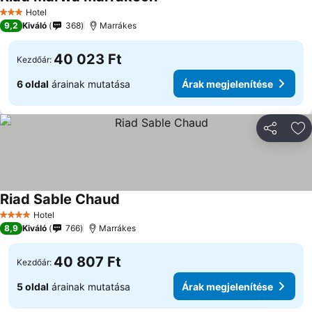
Árak megjelenítése
Hotel
3 Kategória
9,2
Kiváló
368
Marrákes
40 023 Ft
Kezdőár:
6 oldal
árainak mutatása
Árak megjelenítése
Megosztá
Ho
Riad Sable Chaud
Árak megjelenítése
Hotel
4 Kategória
8,9
Kiváló
766
Marrákes
40 807 Ft
Kezdőár:
5 oldal
árainak mutatása
Árak megjelenítése