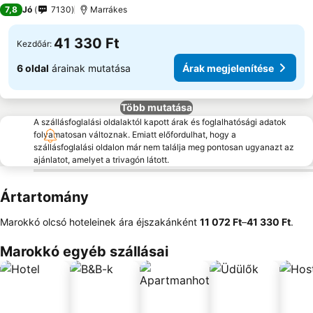
4 Kategória
7,8
Jó
7130
Marrákes
41 330 Ft
Kezdőár:
6 oldal
árainak mutatása
Árak megjelenítése
Több mutatása
A szállásfoglalási oldalaktól kapott árak és foglalhatósági adatok
folyamatosan változnak. Emiatt előfordulhat, hogy a
szállásfoglalási oldalon már nem találja meg pontosan ugyanazt az
ajánlatot, amelyet a trivagón látott.
Ártartomány
Marokkó olcsó hoteleinek ára éjszakánként
‎11 072 Ft
–
‎41 330 Ft
.
Marokkó egyéb szállásai