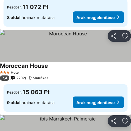
11 072 Ft
Kezdőár:
8 oldal
árainak mutatása
Árak megjelenítése
Megosztá
Ho
Moroccan House
Árak megjelenítése
Hotel
3 Kategória
7,4
2202
Marrákes
15 063 Ft
Kezdőár:
9 oldal
árainak mutatása
Árak megjelenítése
Megosztá
Ho