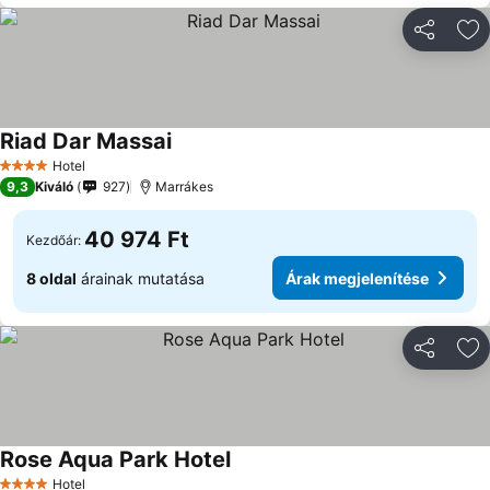
Megosztá
Ho
Riad Dar Massai
Árak megjelenítése
Hotel
4 Kategória
9,3
Kiváló
927
Marrákes
40 974 Ft
Kezdőár:
8 oldal
árainak mutatása
Árak megjelenítése
Megosztá
Ho
Rose Aqua Park Hotel
Árak megjelenítése
Hotel