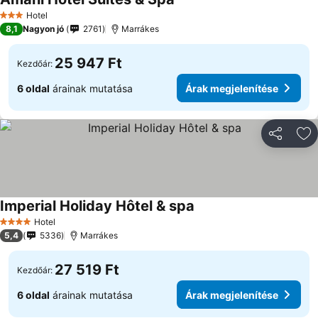
Árak megjelenítése
Hotel
3 Kategória
8,1
Nagyon jó
2761
Marrákes
25 947 Ft
Kezdőár:
6 oldal
árainak mutatása
Árak megjelenítése
Megosztá
Ho
Imperial Holiday Hôtel & spa
Árak megjelenítése
Hotel
4 Kategória
5,4
5336
Marrákes
27 519 Ft
Kezdőár:
6 oldal
árainak mutatása
Árak megjelenítése