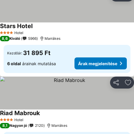
Stars Hotel
Árak megjelenítése
Hotel
4 Kategória
8,6
Kiváló
5966
Marrákes
31 895 Ft
Kezdőár:
6 oldal
árainak mutatása
Árak megjelenítése
Megosztá
Ho
Riad Mabrouk
Árak megjelenítése
Hotel
4 Kategória
8,1
Nagyon jó
2120
Marrákes