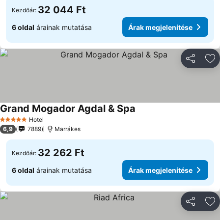
32 044 Ft
Kezdőár:
6 oldal
árainak mutatása
Árak megjelenítése
Megosztá
Ho
Grand Mogador Agdal & Spa
Árak megjelenítése
Hotel
5 Kategória
6,9
7889
Marrákes
32 262 Ft
Kezdőár:
6 oldal
árainak mutatása
Árak megjelenítése
Megosztá
Ho