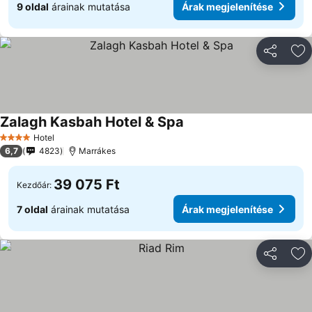
9 oldal
árainak mutatása
Árak megjelenítése
Megosztá
Ho
Zalagh Kasbah Hotel & Spa
Árak megjelenítése
Hotel
4 Kategória
6,7
4823
Marrákes
39 075 Ft
Kezdőár:
7 oldal
árainak mutatása
Árak megjelenítése
Megosztá
Ho