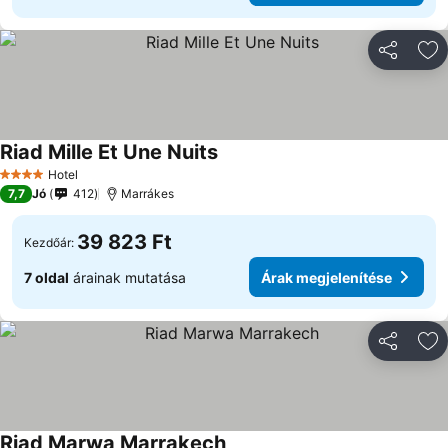
Megosztá
Ho
Riad Mille Et Une Nuits
Árak megjelenítése
Hotel
4 Kategória
7,7
Jó
412
Marrákes
39 823 Ft
Kezdőár:
7 oldal
árainak mutatása
Árak megjelenítése
Megosztá
Ho
Riad Marwa Marrakech