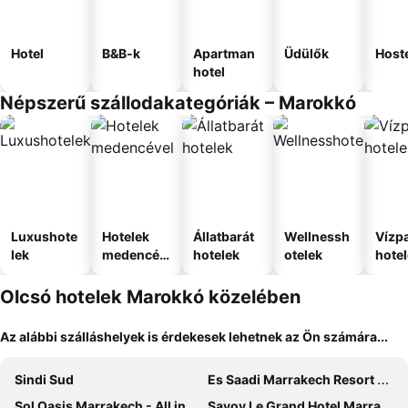
Hotel
B&B-k
Apartman
Üdülők
Host
hotel
Népszerű szállodakategóriák – Marokkó
Luxushote
Hotelek
Állatbarát
Wellnessh
Vízpa
lek
medencév
hotelek
otelek
hote
el
Olcsó hotelek Marokkó közelében
Az alábbi szálláshelyek is érdekesek lehetnek az Ön számára...
Sindi Sud
Es Saadi Marrakech Resort - Palace
Sol Oasis Marrakech - All inclusive
Savoy Le Grand Hotel Marrakech