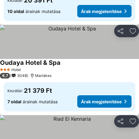
20 391 Ft
Kezdőár:
10 oldal
árainak mutatása
Árak megjelenítése
Megosztá
Ho
Oudaya Hotel & Spa
Árak megjelenítése
Hotel
3 Kategória
6,7
5048
Marrákes
21 379 Ft
Kezdőár:
7 oldal
árainak mutatása
Árak megjelenítése
Megosztá
Ho