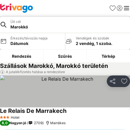
Kedvencek
Bejelen
Me
Úti cél
Marokkó
Érkezés/távozás napja
Vendégek és szobák
Dátumok
2 vendég, 1 szoba.
Rendezés
Szűrés
Térkép
Szállások Marokkó, Marokkó területén
A jutalékfizetés hatása a rendezésre
Megosztá
Ho
Le Relais De Marrakech
Árak megjelenítése
Hotel
3 Kategória
8,0
Nagyon jó
2709
Marrákes