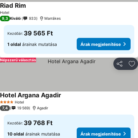
Riad Rim
Árak megjelenítése
Hotel
9,3
Kiváló
933
Marrákes
39 565 Ft
Kezdőár:
1 oldal
árainak mutatása
Árak megjelenítése
Népszerű választás
Megosztá
Ho
Hotel Argana Agadir
Árak megjelenítése
Hotel
4 Kategória
7,4
19 569
Agadir
39 768 Ft
Kezdőár:
10 oldal
árainak mutatása
Árak megjelenítése