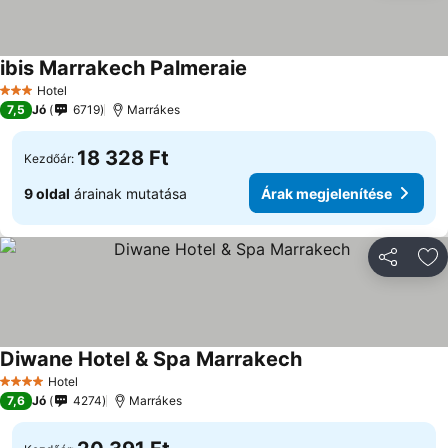
ibis Marrakech Palmeraie
Árak megjelenítése
Hotel
3 Kategória
7,5
Jó
6719
Marrákes
18 328 Ft
Kezdőár:
9 oldal
árainak mutatása
Árak megjelenítése
Megosztá
Ho
Diwane Hotel & Spa Marrakech
Árak megjelenítése
Hotel
4 Kategória
7,6
Jó
4274
Marrákes