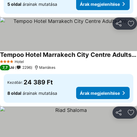
5 oldal
árainak mutatása
Árak megjelenítése
Megosztá
Ho
Tempoo Hotel Marrakech City Centre Adults Only
Árak megjelenítése
Hotel
4 Kategória
7,7
Jó
2296
Marrákes
24 389 Ft
Kezdőár:
8 oldal
árainak mutatása
Árak megjelenítése
Megosztá
Ho