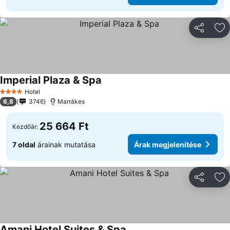
Megosztá
Ho
Imperial Plaza & Spa
Árak megjelenítése
Hotel
4 Kategória
6,8
3746
Marrákes
25 664 Ft
Kezdőár:
7 oldal
árainak mutatása
Árak megjelenítése
Megosztá
Ho
Amani Hotel Suites & Spa