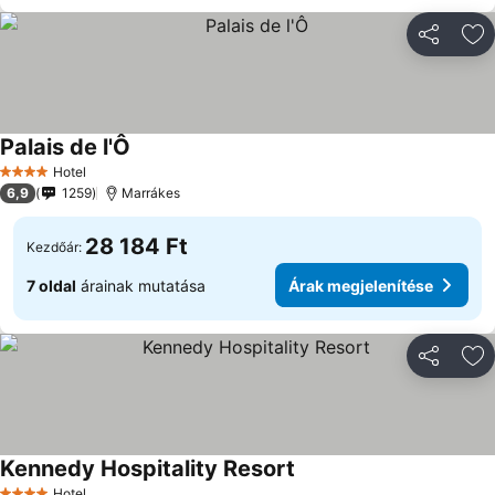
Megosztá
Ho
Palais de l'Ô
Árak megjelenítése
Hotel
4 Kategória
6,9
1259
Marrákes
28 184 Ft
Kezdőár:
7 oldal
árainak mutatása
Árak megjelenítése
Megosztá
Ho
Kennedy Hospitality Resort
Árak megjelenítése
Hotel