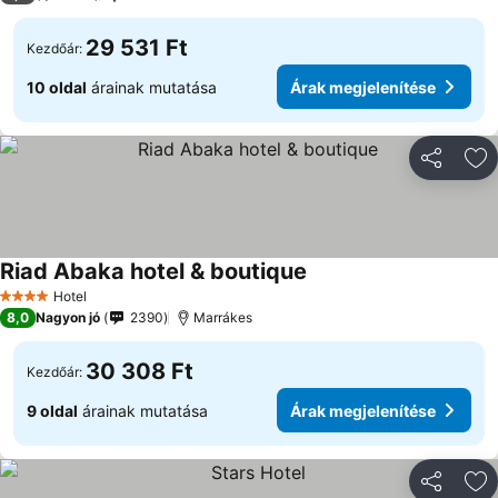
29 531 Ft
Kezdőár:
10 oldal
árainak mutatása
Árak megjelenítése
Megosztá
Ho
Riad Abaka hotel & boutique
Árak megjelenítése
Hotel
4 Kategória
8,0
Nagyon jó
2390
Marrákes
30 308 Ft
Kezdőár:
9 oldal
árainak mutatása
Árak megjelenítése
Megosztá
Ho