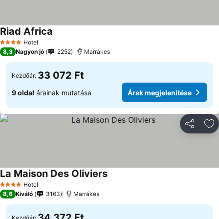
Riad Africa
Árak megjelenítése
Hotel
4 Kategória
8,3
Nagyon jó
2252
Marrákes
33 072 Ft
Kezdőár:
9 oldal
árainak mutatása
Árak megjelenítése
Megosztá
Ho
La Maison Des Oliviers
Árak megjelenítése
Hotel
4 Kategória
8,6
Kiváló
3163
Marrákes
34 372 Ft
Kezdőár: