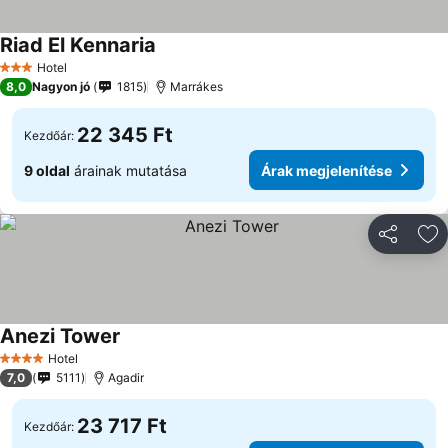
Riad El Kennaria
Árak megjelenítése
Hotel
3 Kategória
8,0
Nagyon jó
1815
Marrákes
22 345 Ft
Kezdőár:
9 oldal
árainak mutatása
Árak megjelenítése
Megosztá
Ho
Anezi Tower
Árak megjelenítése
Hotel
4 Kategória
7,0
5111
Agadir
23 717 Ft
Kezdőár: