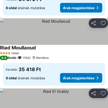
6 oldal
árainak mutatása
Árak megjelenítése
Megosztá
Ho
Riad Moullaoud
Árak megjelenítése
Hotel
4 Kategória
8,8
Kiváló
1554
Marrákes
35 418 Ft
Kezdőár:
6 oldal
árainak mutatása
Árak megjelenítése
Megosztá
Ho