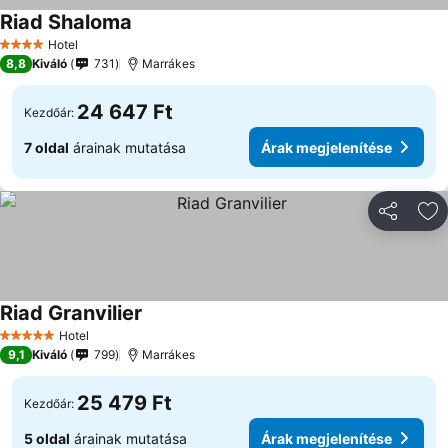
Riad Shaloma
Árak megjelenítése
Hotel
4 Kategória
8,8
Kiváló
731
Marrákes
24 647 Ft
Kezdőár:
7 oldal
árainak mutatása
Árak megjelenítése
Megosztá
Ho
Riad Granvilier
Árak megjelenítése
Hotel
5 Kategória
9,1
Kiváló
799
Marrákes
25 479 Ft
Kezdőár:
5 oldal
árainak mutatása
Árak megjelenítése