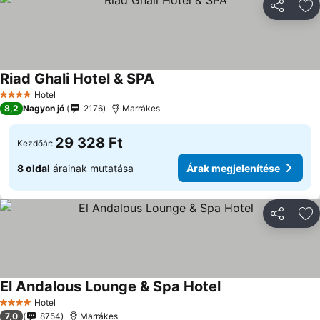
Megosztá
Ho
Riad Ghali Hotel & SPA
Árak megjelenítése
Hotel
4 Kategória
8,2
Nagyon jó
2176
Marrákes
29 328 Ft
Kezdőár:
8 oldal
árainak mutatása
Árak megjelenítése
Megosztá
Ho
El Andalous Lounge & Spa Hotel
Árak megjelenítés
Hotel
4 Kategória
7,0
8754
Marrákes