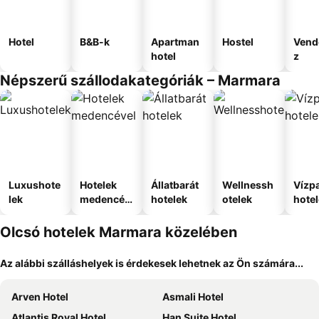
Hotel
B&B-k
Apartman
Hostel
Vend
hotel
z
Népszerű szállodakategóriák – Marmara
Luxushote
Hotelek
Állatbarát
Wellnessh
Vízpa
lek
medencév
hotelek
otelek
hote
el
Olcsó hotelek Marmara közelében
Az alábbi szálláshelyek is érdekesek lehetnek az Ön számára...
Arven Hotel
Asmali Hotel
Atlantis Royal Hotel
Han Suite Hotel