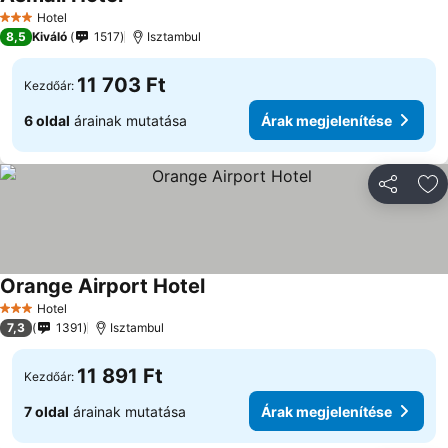
Hotel
3 Kategória
8,5
Kiváló
1517
Isztambul
11 703 Ft
Kezdőár:
6 oldal
árainak mutatása
Árak megjelenítése
Megosztá
Ho
Orange Airport Hotel
Hotel
3 Kategória
7,3
1391
Isztambul
11 891 Ft
Kezdőár:
7 oldal
árainak mutatása
Árak megjelenítése