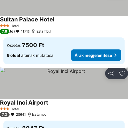
Sultan Palace Hotel
Hotel
3 Kategória
7,8
Jó
1171
Isztambul
7500 Ft
Kezdőár:
9 oldal
árainak mutatása
Árak megjelenítése
Megosztá
Ho
Royal Inci Airport
Hotel
3 Kategória
7,3
2864
Isztambul