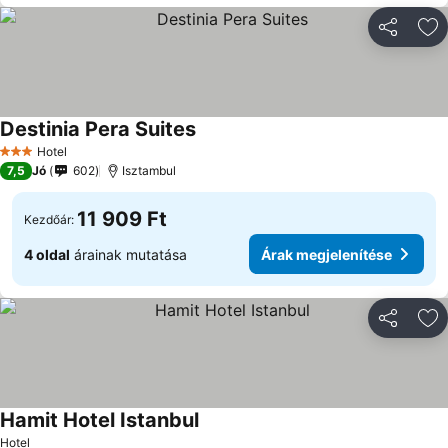
Megosztá
Ho
Destinia Pera Suites
Hotel
3 Kategória
7,5
Jó
602
Isztambul
11 909 Ft
Kezdőár:
4 oldal
árainak mutatása
Árak megjelenítése
Megosztá
Ho
Hamit Hotel Istanbul
Hotel