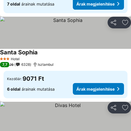
7 oldal
árainak mutatása
Árak megjelenítése
Megosztá
Ho
Santa Sophia
Hotel
3 Kategória
7,7
Jó
6328
Isztambul
9071 Ft
Kezdőár:
6 oldal
árainak mutatása
Árak megjelenítése
Megosztá
Ho