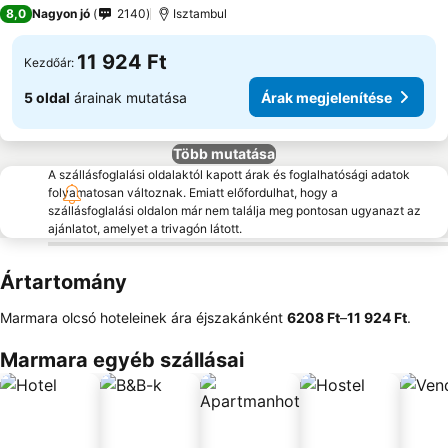
8,0
Nagyon jó
2140
Isztambul
11 924 Ft
Kezdőár:
5 oldal
árainak mutatása
Árak megjelenítése
Több mutatása
A szállásfoglalási oldalaktól kapott árak és foglalhatósági adatok
folyamatosan változnak. Emiatt előfordulhat, hogy a
szállásfoglalási oldalon már nem találja meg pontosan ugyanazt az
ajánlatot, amelyet a trivagón látott.
Ártartomány
Marmara olcsó hoteleinek ára éjszakánként
‎6208 Ft
–
‎11 924 Ft
.
Marmara egyéb szállásai