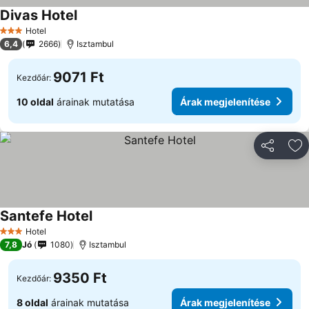
Divas Hotel
Hotel
3 Kategória
6,4
2666
Isztambul
9071 Ft
Kezdőár:
10 oldal
árainak mutatása
Árak megjelenítése
Megosztá
Ho
Santefe Hotel
Hotel
3 Kategória
7,8
Jó
1080
Isztambul
9350 Ft
Kezdőár:
8 oldal
árainak mutatása
Árak megjelenítése