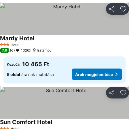
Megosztá
Ho
Mardy Hotel
Hotel
3 Kategória
7,9
Jó
1026
Isztambul
10 465 Ft
Kezdőár:
5 oldal
árainak mutatása
Árak megjelenítése
Megosztá
Ho
Sun Comfort Hotel
Hotel