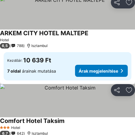
Megosztá
Ho
ARKEM CITY HOTEL MALTEPE
Hotel
6,5
788
Isztambul
10 639 Ft
Kezdőár:
7 oldal
árainak mutatása
Árak megjelenítése
Megosztá
Ho
Comfort Hotel Taksim
Hotel
3 Kategória
6,7
642
Isztambul