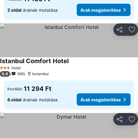
2 oldal
árainak mutatása
Árak megjelenítése
Megosztá
Ho
Istanbul Comfort Hotel
Hotel
3 Kategória
6,8
566
Isztambul
11 294 Ft
Kezdőár:
6 oldal
árainak mutatása
Árak megjelenítése
Megosztá
Ho