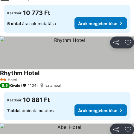
10 773 Ft
Kezdőár:
5 oldal
árainak mutatása
Árak megjelenítése
Megosztá
Ho
Rhythm Hotel
Hotel
2 Kategória
8,9
Kiváló
1104
Isztambul
10 881 Ft
Kezdőár:
7 oldal
árainak mutatása
Árak megjelenítése
Megosztá
Ho