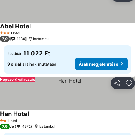
Abel Hotel
Hotel
3 Kategória
7,0
1139
Isztambul
11 022 Ft
Kezdőár:
9 oldal
árainak mutatása
Árak megjelenítése
Népszerű választás
Megosztá
Ho
Han Hotel
Hotel
2 Kategória
7,9
Jó
4572
Isztambul