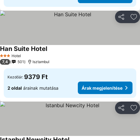
Megosztá
Ho
Han Suite Hotel
Hotel
3 Kategória
7,4
501
Isztambul
9379 Ft
Kezdőár:
2 oldal
árainak mutatása
Árak megjelenítése
Megosztá
Ho
Istanbul Newcity Hotel