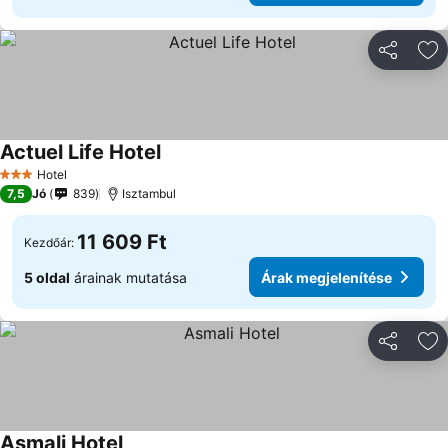
Megosztá
Ho
Actuel Life Hotel
Hotel
3 Kategória
7,5
Jó
839
Isztambul
11 609 Ft
Kezdőár:
5 oldal
árainak mutatása
Árak megjelenítése
Megosztá
Ho
Asmali Hotel