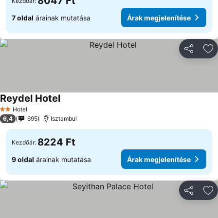
8047 Ft
Kezdőár:
7 oldal
árainak mutatása
Árak megjelenítése
Megosztá
Ho
Reydel Hotel
Hotel
2 Kategória
6,4
695
Isztambul
8224 Ft
Kezdőár:
9 oldal
árainak mutatása
Árak megjelenítése
Megosztá
Ho