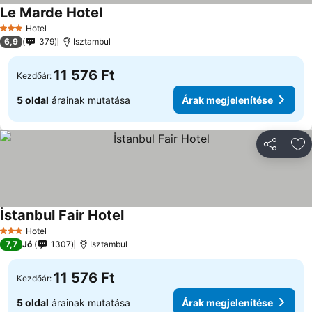
Le Marde Hotel
Hotel
3 Kategória
6,9
379
Isztambul
11 576 Ft
Kezdőár:
5 oldal
árainak mutatása
Árak megjelenítése
Megosztá
Ho
İstanbul Fair Hotel
Hotel
3 Kategória
7,7
Jó
1307
Isztambul
11 576 Ft
Kezdőár:
5 oldal
árainak mutatása
Árak megjelenítése