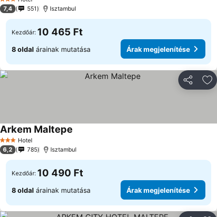
3 Kategória
7,4
551
Isztambul
10 465 Ft
Kezdőár:
8 oldal
árainak mutatása
Árak megjelenítése
Megosztá
Ho
Arkem Maltepe
Hotel
3 Kategória
6,2
785
Isztambul
10 490 Ft
Kezdőár:
8 oldal
árainak mutatása
Árak megjelenítése