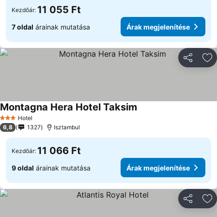
11 055 Ft
Kezdőár:
7 oldal
árainak mutatása
Árak megjelenítése
Megosztá
Ho
Montagna Hera Hotel Taksim
Hotel
3 Kategória
6,8
1327
Isztambul
11 066 Ft
Kezdőár:
9 oldal
árainak mutatása
Árak megjelenítése
Megosztá
Ho