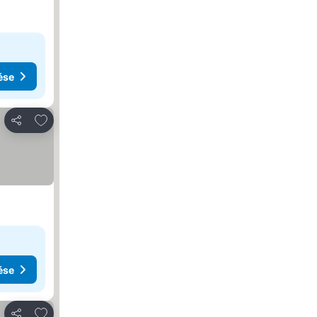
ése
Hozzáadás a kedvencekhez
Megosztás
ése
Hozzáadás a kedvencekhez