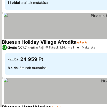
11 oldal
árainak mutatása
Bluesun Holiday Village Afrodita
4 Kategória
Kiváló
(2767 értékelés)
8,8
Tučepi, 3.9 km-re innen: Makarska
24 959 Ft
Kezdőár:
8 oldal
árainak mutatása