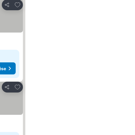
Hozzáadás a kedvencekhez
Megosztás
ése
Hozzáadás a kedvencekhez
Megosztás