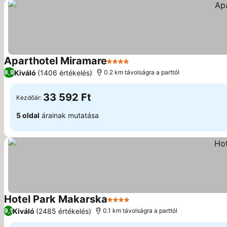
Aparthotel Miramare
4 Kategória
Kiváló
(1406 értékelés)
8,9
0.2 km távolságra a parttól
33 592 Ft
Kezdőár:
5 oldal
árainak mutatása
Hotel Park Makarska
4 Kategória
Kiváló
(2485 értékelés)
9,1
0.1 km távolságra a parttól