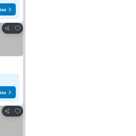
ése
Hozzáadás a kedvencekhez
Megosztás
ése
Hozzáadás a kedvencekhez
Megosztás