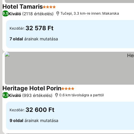
Hotel Tamaris
4 Kategória
Kiváló
(2118 értékelés)
9,5
Tučepi, 3.3 km-re innen: Makarska
32 578 Ft
Kezdőár:
7 oldal
árainak mutatása
Heritage Hotel Porin
4 Kategória
Kiváló
(993 értékelés)
9,3
0.6 km távolságra a parttól
32 600 Ft
Kezdőár:
9 oldal
árainak mutatása