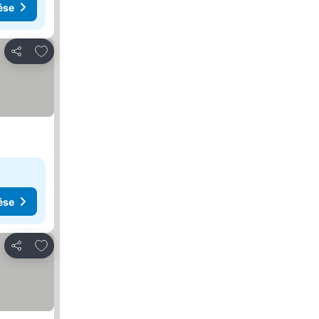
ése
Hozzáadás a kedvencekhez
Megosztás
ése
Hozzáadás a kedvencekhez
Megosztás