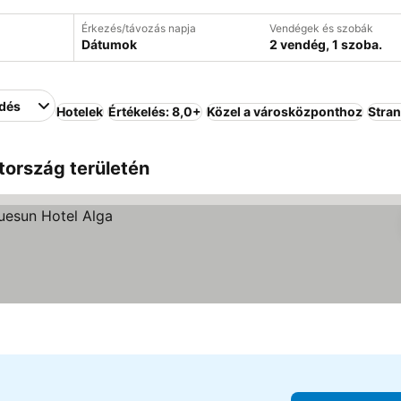
Érkezés/távozás napja
Vendégek és szobák
Dátumok
2 vendég, 1 szoba.
edés
Hotelek
Értékelés: 8,0+
Közel a városközponthoz
Stra
tország területén