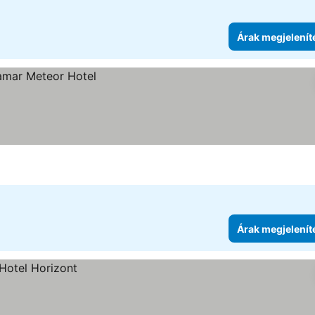
Árak megjelenít
Árak megjelenít