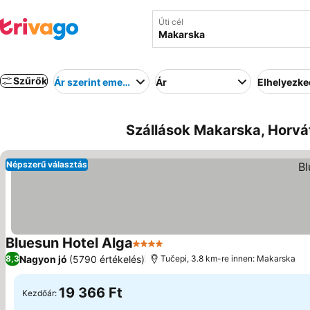
Úti cél
Szűrők
Ár szerint emelkedő
Ár
Elhelyezk
Szállások Makarska, Horvá
Népszerű választás
Bluesun Hotel Alga
4 Kategória
Nagyon jó
(5790 értékelés)
8,3
Tučepi, 3.8 km-re innen: Makarska
19 366 Ft
Kezdőár: