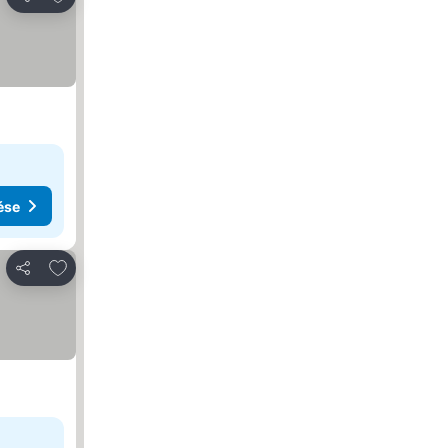
Megosztás
ése
Hozzáadás a kedvencekhez
Megosztás