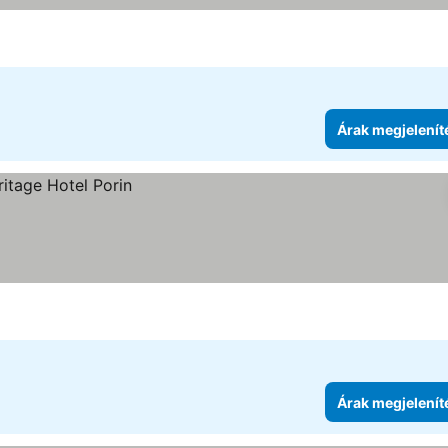
Árak megjelenít
Árak megjelenít