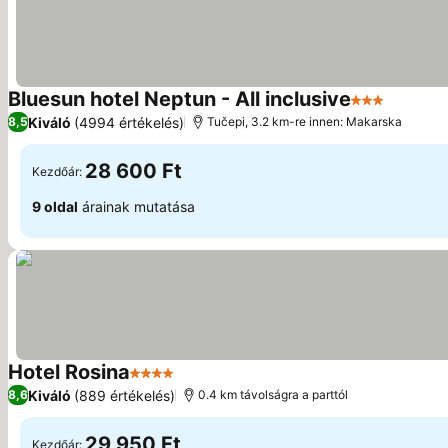
Bluesun hotel Neptun - All inclusive
3 Kategória
Kiváló
(4994 értékelés)
8,5
Tučepi, 3.2 km-re innen: Makarska
28 600 Ft
Kezdőár:
9 oldal
árainak mutatása
Hotel Rosina
4 Kategória
Kiváló
(889 értékelés)
8,6
0.4 km távolságra a parttól
29 950 Ft
Kezdőár: