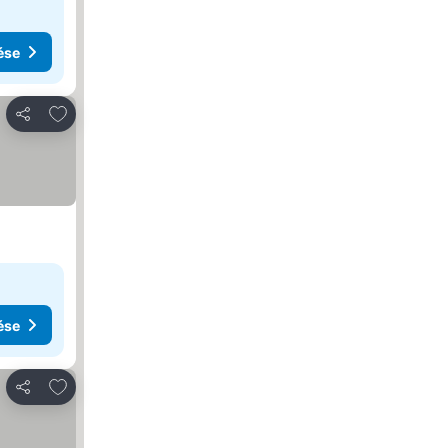
ése
Hozzáadás a kedvencekhez
Megosztás
ése
Hozzáadás a kedvencekhez
Megosztás