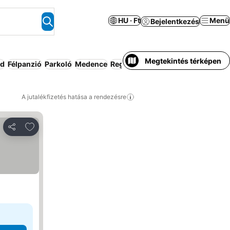
HU · Ft
Menü
Bejelentkezés
Megtekintés térképen
nd
Félpanzió
Parkoló
Medence
Reggeli az árban
Légkondicionál
A jutalékfizetés hatása a rendezésre
Hozzáadás a kedvencekhez
Megosztás