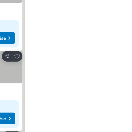
ése
Hozzáadás a kedvencekhez
Megosztás
ése