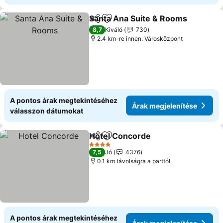
Santa Ana Suite & Rooms
Megosztás
Hozzáadás a kedvencekhez
8,7
Kiváló
730
2.4 km-re innen: Városközpont
A pontos árak megtekintéséhez
Árak megjelenítése
válasszon dátumokat
Hotel Concorde
Megosztás
Hozzáadás a kedvencekhez
4 Kategória
7,5
Jó
4376
0.1 km távolságra a parttól
A pontos árak megtekintéséhez