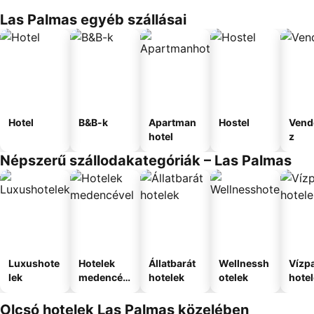
Las Palmas egyéb szállásai
Hotel
B&B-k
Apartman
Hostel
Vend
hotel
z
Népszerű szállodakategóriák – Las Palmas
Luxushote
Hotelek
Állatbarát
Wellnessh
Vízpa
lek
medencév
hotelek
otelek
hote
el
Olcsó hotelek Las Palmas közelében