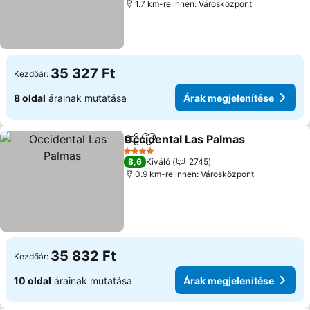
1.7 km-re innen: Városközpont
35 327 Ft
Kezdőár:
8 oldal
árainak mutatása
Árak megjelenítése
Occidental Las Palmas
Megosztás
Hozzáadás a kedvencekhez
4 Kategória
8,6
Kiváló
2745
0.9 km-re innen: Városközpont
35 832 Ft
Kezdőár:
10 oldal
árainak mutatása
Árak megjelenítése