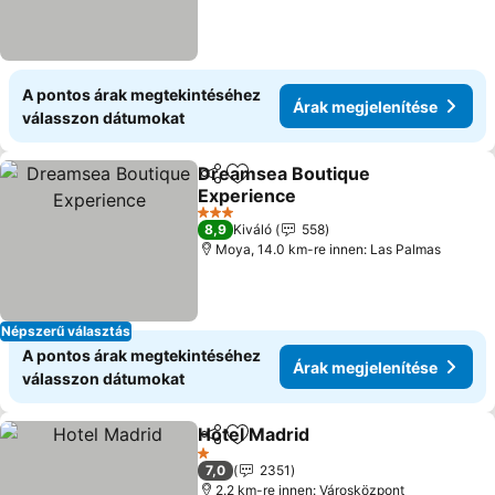
A pontos árak megtekintéséhez
Árak megjelenítése
válasszon dátumokat
Dreamsea Boutique
Megosztás
Hozzáadás a kedvencekhez
Experience
3 Kategória
8,9
Kiváló
558
Moya, 14.0 km-re innen: Las Palmas
Népszerű választás
A pontos árak megtekintéséhez
Árak megjelenítése
válasszon dátumokat
Hotel Madrid
Megosztás
Hozzáadás a kedvencekhez
1 Kategória
7,0
2351
2.2 km-re innen: Városközpont