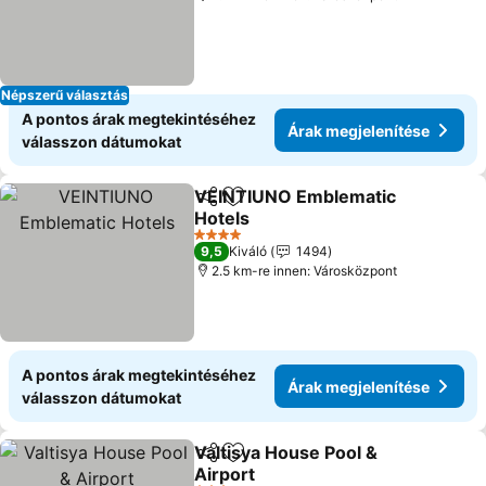
Népszerű választás
A pontos árak megtekintéséhez
Árak megjelenítése
válasszon dátumokat
VEINTIUNO Emblematic
Megosztás
Hozzáadás a kedvencekhez
Hotels
4 Kategória
9,5
Kiváló
1494
2.5 km-re innen: Városközpont
A pontos árak megtekintéséhez
Árak megjelenítése
válasszon dátumokat
Valtisya House Pool &
Megosztás
Hozzáadás a kedvencekhez
Airport