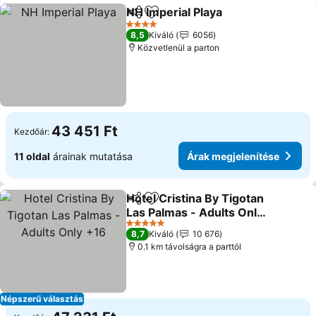
NH Imperial Playa
Megosztás
Hozzáadás a kedvencekhez
4 Kategória
8,5
Kiváló
6056
Közvetlenül a parton
43 451 Ft
Kezdőár:
11 oldal
árainak mutatása
Árak megjelenítése
Hotel Cristina By Tigotan
Megosztás
Hozzáadás a kedvencekhez
Las Palmas - Adults Only
+16
5 Kategória
8,7
Kiváló
10 676
0.1 km távolságra a parttól
Népszerű választás