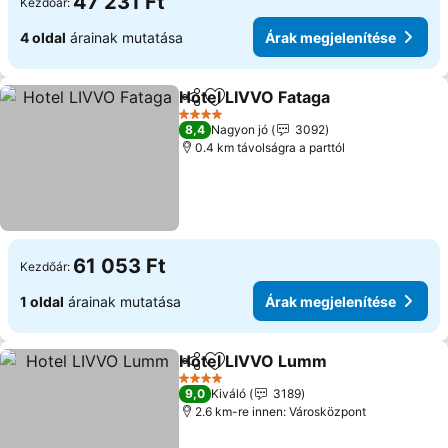
47 231 Ft
Kezdőár:
4 oldal
árainak mutatása
Árak megjelenítése
Hotel LIVVO Fataga
Megosztás
Hozzáadás a kedvencekhez
4 Kategória
8,4
Nagyon jó
3092
0.4 km távolságra a parttól
61 053 Ft
Kezdőár:
1 oldal
árainak mutatása
Árak megjelenítése
Hotel LIVVO Lumm
Megosztás
Hozzáadás a kedvencekhez
4 Kategória
9,0
Kiváló
3189
2.6 km-re innen: Városközpont