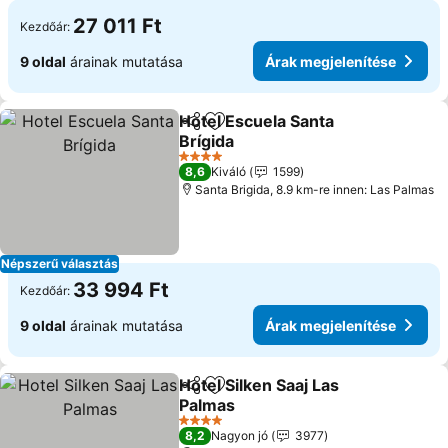
27 011 Ft
Kezdőár:
9 oldal
árainak mutatása
Árak megjelenítése
Hotel Escuela Santa
Megosztás
Hozzáadás a kedvencekhez
Brígida
4 Kategória
8,6
Kiváló
1599
Santa Brigida, 8.9 km-re innen: Las Palmas
Népszerű választás
33 994 Ft
Kezdőár:
9 oldal
árainak mutatása
Árak megjelenítése
Hotel Silken Saaj Las
Megosztás
Hozzáadás a kedvencekhez
Palmas
4 Kategória
8,2
Nagyon jó
3977