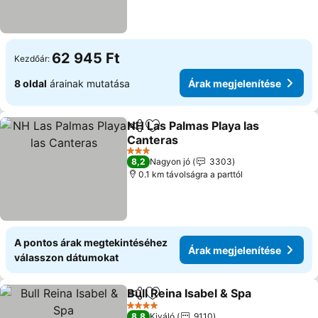
62 945 Ft
Kezdőár:
8 oldal
árainak mutatása
Árak megjelenítése
NH Las Palmas Playa las
Megosztás
Hozzáadás a kedvencekhez
Canteras
3 Kategória
8,2
Nagyon jó
3303
0.1 km távolságra a parttól
A pontos árak megtekintéséhez
Árak megjelenítése
válasszon dátumokat
Bull Reina Isabel & Spa
Megosztás
Hozzáadás a kedvencekhez
4 Kategória
8,8
Kiváló
9110