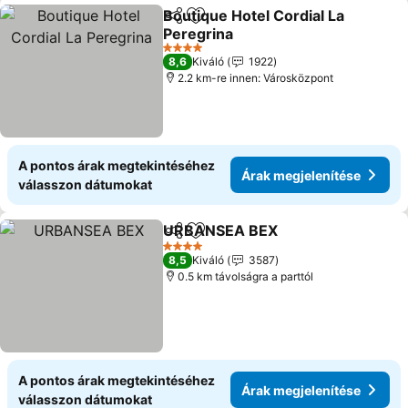
Boutique Hotel Cordial La
Megosztás
Hozzáadás a kedvencekhez
Peregrina
4 Kategória
8,6
Kiváló
1922
2.2 km-re innen: Városközpont
A pontos árak megtekintéséhez
Árak megjelenítése
válasszon dátumokat
URBANSEA BEX
Megosztás
Hozzáadás a kedvencekhez
4 Kategória
8,5
Kiváló
3587
0.5 km távolságra a parttól
A pontos árak megtekintéséhez
Árak megjelenítése
válasszon dátumokat