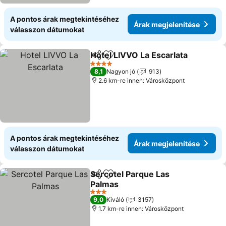
A pontos árak megtekintéséhez
Árak megjelenítése
válasszon dátumokat
Hotel LIVVO La Escarlata
Megosztás
Hozzáadás a kedvencekhez
4 Kategória
8,1
Nagyon jó
913
2.6 km-re innen: Városközpont
A pontos árak megtekintéséhez
Árak megjelenítése
válasszon dátumokat
Sercotel Parque Las
Megosztás
Hozzáadás a kedvencekhez
Palmas
3 Kategória
9,0
Kiváló
3157
1.7 km-re innen: Városközpont