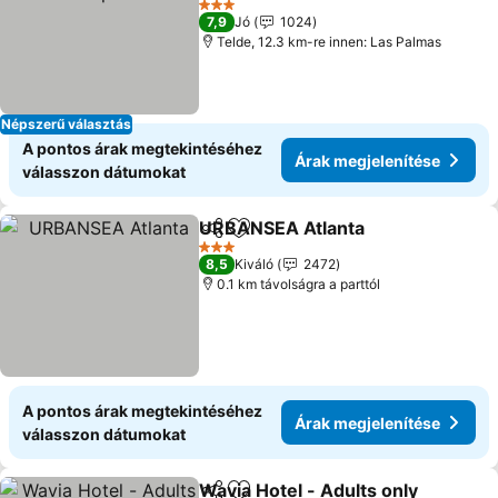
3 Kategória
7,9
Jó
1024
Telde, 12.3 km-re innen: Las Palmas
Népszerű választás
A pontos árak megtekintéséhez
Árak megjelenítése
válasszon dátumokat
URBANSEA Atlanta
Megosztás
Hozzáadás a kedvencekhez
3 Kategória
8,5
Kiváló
2472
0.1 km távolságra a parttól
A pontos árak megtekintéséhez
Árak megjelenítése
válasszon dátumokat
Wavia Hotel - Adults only