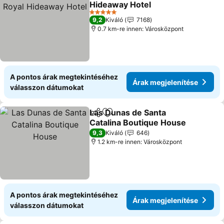
Hideaway Hotel
5 Kategória
9,2
Kiváló
7168
0.7 km-re innen: Városközpont
A pontos árak megtekintéséhez
Árak megjelenítése
válasszon dátumokat
Las Dunas de Santa
Megosztás
Hozzáadás a kedvencekhez
Catalina Boutique House
9,3
Kiváló
646
1.2 km-re innen: Városközpont
A pontos árak megtekintéséhez
Árak megjelenítése
válasszon dátumokat