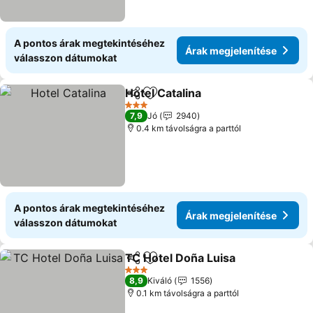
A pontos árak megtekintéséhez
Árak megjelenítése
válasszon dátumokat
Hotel Catalina
Megosztás
Hozzáadás a kedvencekhez
3 Kategória
7,9
Jó
2940
0.4 km távolságra a parttól
A pontos árak megtekintéséhez
Árak megjelenítése
válasszon dátumokat
TC Hotel Doña Luisa
Megosztás
Hozzáadás a kedvencekhez
3 Kategória
8,9
Kiváló
1556
0.1 km távolságra a parttól