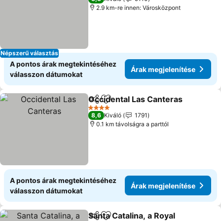
2.9 km-re innen: Városközpont
Népszerű választás
A pontos árak megtekintéséhez
Árak megjelenítése
válasszon dátumokat
Occidental Las Canteras
Megosztás
Hozzáadás a kedvencekhez
4 Kategória
8,6
Kiváló
1791
0.1 km távolságra a parttól
A pontos árak megtekintéséhez
Árak megjelenítése
válasszon dátumokat
Santa Catalina, a Royal
Megosztás
Hozzáadás a kedvencekhez