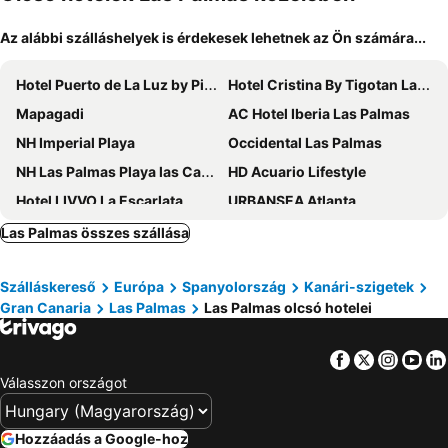
Az alábbi szálláshelyek is érdekesek lehetnek az Ön számára...
Hotel Puerto de La Luz by Pierre & Vacances
Hotel Cristina By Tigotan Las Palmas - Adults Only +16
Mapagadi
AC Hotel Iberia Las Palmas
NH Imperial Playa
Occidental Las Palmas
NH Las Palmas Playa las Canteras
HD Acuario Lifestyle
Hotel LIVVO La Escarlata
URBANSEA Atlanta
Sercotel Parque Las Palmas
Hotel Las Palmas Urban Center
Las Palmas összes szállása
Hotel Silken Saaj Las Palmas
Occidental Las Canteras
Szálláskereső
Európa
Spanyolország
Kanári-szigetek
Hotel LIVVO Fataga
Sercotel Playa Canteras
Gran Canaria
Las Palmas
Las Palmas olcsó hotelei
Hotel LIVVO Lumm
URBANSEA BEX
Hotel Concorde
Apartamentos Tinoca
Facebook
Twitter
Insta
Yo
AC Hotel Gran Canaria
Santa Catalina, a Royal Hideaway Hotel
Válasszon országot
Hotel Catalina
Villa Bandama Golf
Hotel Verol
Valtisya House Pool & Airport
Hozzáadás a Google-hoz