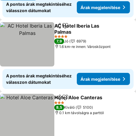
A pontos árak megtekintéséhez
Árak megjelenítése
válasszon dátumokat
AC Hotel Iberia Las
Megosztás
Hozzáadás a kedvencekhez
Palmas
4 Kategória
7,9
Jó
6979
1.6 km-re innen: Városközpont
A pontos árak megtekintéséhez
Árak megjelenítése
válasszon dátumokat
Hotel Aloe Canteras
Megosztás
Hozzáadás a kedvencekhez
3 Kategória
8,5
Kiváló
5100
0.1 km távolságra a parttól