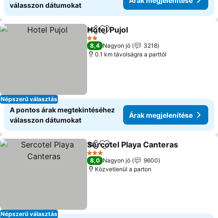
Árak megjelenítése
válasszon dátumokat
Hotel Pujol
Megosztás
Hozzáadás a kedvencekhez
2 Kategória
8,4
Nagyon jó
3218
0.1 km távolságra a parttól
Népszerű választás
A pontos árak megtekintéséhez
Árak megjelenítése
válasszon dátumokat
Sercotel Playa Canteras
Megosztás
Hozzáadás a kedvencekhez
3 Kategória
8,0
Nagyon jó
9600
Közvetlenül a parton
Népszerű választás