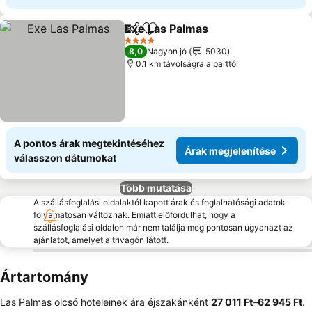
Exe Las Palmas
Megosztás
Hozzáadás a kedvencekhez
4 Kategória
8,0
Nagyon jó
5030
0.1 km távolságra a parttól
A pontos árak megtekintéséhez
Árak megjelenítése
válasszon dátumokat
Több mutatása
A szállásfoglalási oldalaktól kapott árak és foglalhatósági adatok
folyamatosan változnak. Emiatt előfordulhat, hogy a
szállásfoglalási oldalon már nem találja meg pontosan ugyanazt az
ajánlatot, amelyet a trivagón látott.
Ártartomány
Las Palmas olcsó hoteleinek ára éjszakánként
‎27 011 Ft
–
‎62 945 Ft
.