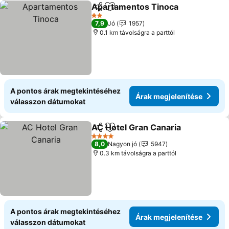
Apartamentos Tinoca
Megosztás
Hozzáadás a kedvencekhez
2 Kategória
7,9
Jó
1957
0.1 km távolságra a parttól
A pontos árak megtekintéséhez
Árak megjelenítése
válasszon dátumokat
AC Hotel Gran Canaria
Megosztás
Hozzáadás a kedvencekhez
4 Kategória
8,0
Nagyon jó
5947
0.3 km távolságra a parttól
A pontos árak megtekintéséhez
Árak megjelenítése
válasszon dátumokat