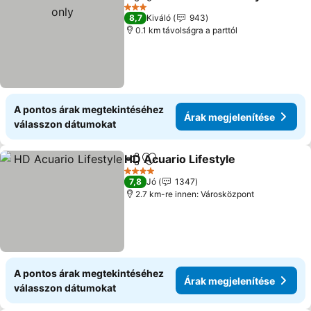
Megosztás
Hozzáadás a kedvencekhez
3 Kategória
8,7
Kiváló
943
0.1 km távolságra a parttól
A pontos árak megtekintéséhez
Árak megjelenítése
válasszon dátumokat
HD Acuario Lifestyle
Megosztás
Hozzáadás a kedvencekhez
4 Kategória
7,8
Jó
1347
2.7 km-re innen: Városközpont
A pontos árak megtekintéséhez
Árak megjelenítése
válasszon dátumokat