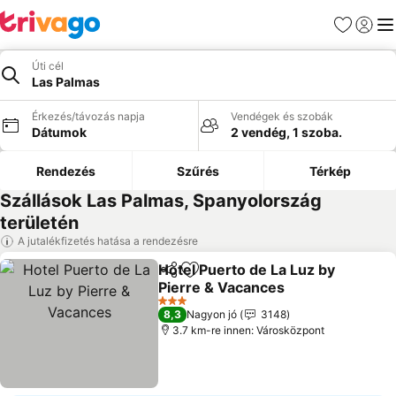
Kedvencek
Bejelen
Me
Úti cél
Las Palmas
Érkezés/távozás napja
Vendégek és szobák
Dátumok
2 vendég, 1 szoba.
Rendezés
Szűrés
Térkép
Szállások Las Palmas, Spanyolország
területén
A jutalékfizetés hatása a rendezésre
Hotel Puerto de La Luz by
Megosztás
Hozzáadás a kedvencekhez
Pierre & Vacances
3 Kategória
8,3
Nagyon jó
3148
3.7 km-re innen: Városközpont