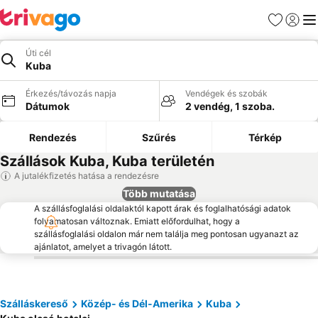
Kedvencek
Bejelen
Me
Úti cél
Kuba
Érkezés/távozás napja
Vendégek és szobák
Dátumok
2 vendég, 1 szoba.
Rendezés
Szűrés
Térkép
Szállások Kuba, Kuba területén
A jutalékfizetés hatása a rendezésre
Több mutatása
A szállásfoglalási oldalaktól kapott árak és foglalhatósági adatok
folyamatosan változnak. Emiatt előfordulhat, hogy a
szállásfoglalási oldalon már nem találja meg pontosan ugyanazt az
ajánlatot, amelyet a trivagón látott.
Szálláskereső
Közép- és Dél-Amerika
Kuba