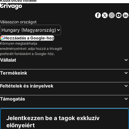
Kuba olcsó hotelei
Facebook
Twitter
Insta
Yo
Válasszon országot
Hozzáadás a Google-hoz
Könnyen megtalálhatja
eredményeinket: adja hozzá a trivagót
preferált forrásként a Google-höz.
Vállalat
Termékeink
Feltételek és irányelvek
Támogatás
Jelentkezzen be a tagok exkluzív
előnyeiért