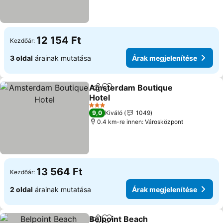
12 154 Ft
Kezdőár:
3 oldal
árainak mutatása
Árak megjelenítése
Amsterdam Boutique
Megosztás
Hozzáadás a kedvencekhez
Hotel
Árak megjelenítése
3 Kategória
9,0
Kiváló
1049
0.4 km-re innen: Városközpont
13 564 Ft
Kezdőár:
2 oldal
árainak mutatása
Árak megjelenítése
Belpoint Beach