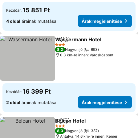
15 851 Ft
Kezdőár:
4 oldal
árainak mutatása
Árak megjelenítése
Wassermann Hotel
Megosztás
Hozzáadás a kedvencekhez
Árak m
3 Kategória
8,2
Nagyon jó
693
0.3 km-re innen: Városközpont
16 399 Ft
Kezdőár:
2 oldal
árainak mutatása
Árak megjelenítése
Belcan Hotel
Megosztás
Hozzáadás a kedvencekhez
Árak megjelen
3 Kategória
8,3
Nagyon jó
387
Antalya, 14.6 km-re innen: Kemer