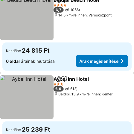
Beldibi Beach Hotel
Megosztás
Hozzáadás a kedvencekhez
Árak m
4 Kategória
6,7
1066
14.5 km-re innen: Városközpont
24 815 Ft
Kezdőár:
6 oldal
árainak mutatása
Árak megjelenítése
Aybel Inn Hotel
Megosztás
Hozzáadás a kedvencekhez
Árak megje
3 Kategória
6,9
612
Beldibi, 13.9 km-re innen: Kemer
25 239 Ft
Kezdőár: