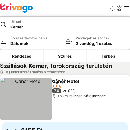
Kedvencek
Bejelen
Me
Úti cél
Kemer
Érkezés/távozás napja
Vendégek és szobák
Dátumok
2 vendég, 1 szoba.
Rendezés
Szűrés
Térkép
Szállások Kemer, Törökország területén
A jutalékfizetés hatása a rendezésre
Caner Hotel
Megosztás
Hozzáadás a kedvencekhez
Árak megjelen
3 Kategória
7,0
922
0.5 km-re innen: Városközpont