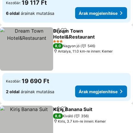
19 117 Ft
Kezdőár:
6 oldal
árainak mutatása
Árak megjelenítése
Dream Town
Megosztás
Hozzáadás a kedvencekhez
Hotel&Restaurant
Árak megjelenítése
3 Kategória
8,0
Nagyon jó
546
Antalya, 11.0 km-re innen: Kemer
19 690 Ft
Kezdőár:
2 oldal
árainak mutatása
Árak megjelenítése
Kiriş Banana Suit
Megosztás
Hozzáadás a kedvencekhez
Árak megj
8,6
Kiváló
356
Kiris, 3.7 km-re innen: Kemer