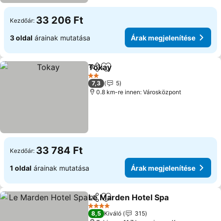
33 206 Ft
Kezdőár:
3 oldal
árainak mutatása
Árak megjelenítése
Tokay
Megosztás
Hozzáadás a kedvencekhez
Árak megjelenítése
2 Kategória
7,3
5
0.8 km-re innen: Városközpont
33 784 Ft
Kezdőár:
1 oldal
árainak mutatása
Árak megjelenítése
Le Marden Hotel Spa
Megosztás
Hozzáadás a kedvencekhez
Árak 
4 Kategória
8,5
Kiváló
315