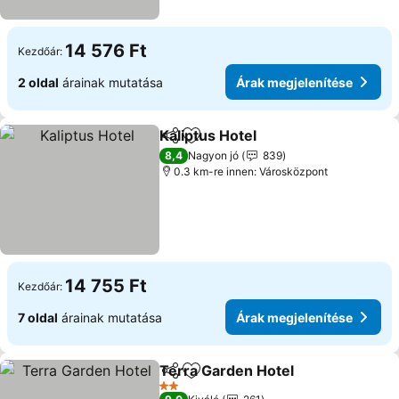
14 576 Ft
Kezdőár:
2 oldal
árainak mutatása
Árak megjelenítése
Kaliptus Hotel
Megosztás
Hozzáadás a kedvencekhez
Árak megjele
8,4
Nagyon jó
839
0.3 km-re innen: Városközpont
14 755 Ft
Kezdőár:
7 oldal
árainak mutatása
Árak megjelenítése
Terra Garden Hotel
Megosztás
Hozzáadás a kedvencekhez
Árak m
2 Kategória