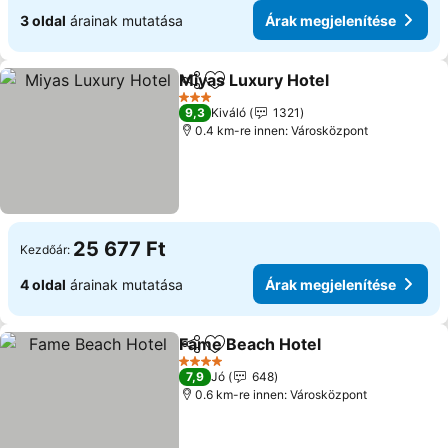
3 oldal
árainak mutatása
Árak megjelenítése
Miyas Luxury Hotel
Megosztás
Hozzáadás a kedvencekhez
Árak m
3 Kategória
9,3
Kiváló
1321
0.4 km-re innen: Városközpont
25 677 Ft
Kezdőár:
4 oldal
árainak mutatása
Árak megjelenítése
Fame Beach Hotel
Megosztás
Hozzáadás a kedvencekhez
Árak me
4 Kategória
7,9
Jó
648
0.6 km-re innen: Városközpont