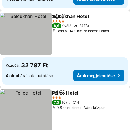
Selcukhan Hotel
Megosztás
Hozzáadás a kedvencekhez
Árak megj
4 Kategória
8,6
Kiváló
2478
Beldibi, 14.9 km-re innen: Kemer
32 797 Ft
Kezdőár:
4 oldal
árainak mutatása
Árak megjelenítése
Felice Hotel
Megosztás
Hozzáadás a kedvencekhez
Árak megjelení
3 Kategória
7,5
Jó
514
0.8 km-re innen: Városközpont