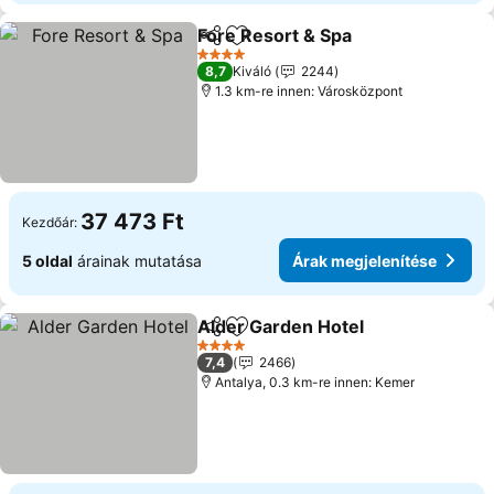
Fore Resort & Spa
Megosztás
Hozzáadás a kedvencekhez
Árak meg
4 Kategória
8,7
Kiváló
2244
1.3 km-re innen: Városközpont
37 473 Ft
Kezdőár:
5 oldal
árainak mutatása
Árak megjelenítése
Alder Garden Hotel
Megosztás
Hozzáadás a kedvencekhez
Árak m
4 Kategória
7,4
2466
Antalya, 0.3 km-re innen: Kemer