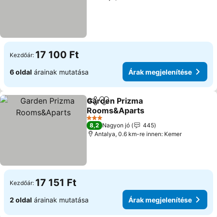
17 100 Ft
Kezdőár:
6 oldal
árainak mutatása
Árak megjelenítése
Garden Prizma
Megosztás
Hozzáadás a kedvencekhez
Rooms&Aparts
Árak megjelenítése
3 Kategória
8,2
Nagyon jó
445
Antalya, 0.6 km-re innen: Kemer
17 151 Ft
Kezdőár:
2 oldal
árainak mutatása
Árak megjelenítése