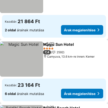
21 864 Ft
Kezdőár:
2 oldal
árainak mutatása
Árak megjelenítése
Magic Sun Hotel
Megosztás
Hozzáadás a kedvencekhez
Árak megj
4 Kategória
7,4
2592
Camyuva, 13.6 km-re innen: Kemer
23 164 Ft
Kezdőár:
6 oldal
árainak mutatása
Árak megjelenítése