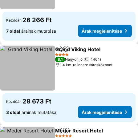
26 266 Ft
Kezdőár:
7 oldal
árainak mutatása
Árak megjelenítése
Grand Viking Hotel
Megosztás
Hozzáadás a kedvencekhez
Árak me
4 Kategória
8,1
Nagyon jó
1464
1.4 km-re innen: Városközpont
28 673 Ft
Kezdőár:
3 oldal
árainak mutatása
Árak megjelenítése
Meder Resort Hotel
Megosztás
Hozzáadás a kedvencekhez
Árak m