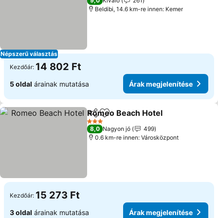
9,0
Kiváló
261
Beldibi, 14.6 km-re innen: Kemer
Népszerű választás
14 802 Ft
Kezdőár:
5 oldal
árainak mutatása
Árak megjelenítése
Romeo Beach Hotel
Megosztás
Hozzáadás a kedvencekhez
Árak m
3 Kategória
8,0
Nagyon jó
499
0.6 km-re innen: Városközpont
15 273 Ft
Kezdőár:
3 oldal
árainak mutatása
Árak megjelenítése