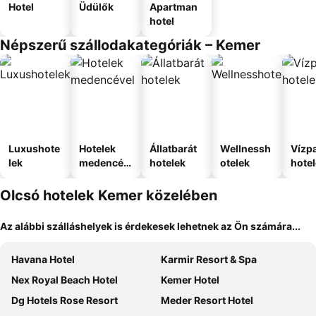
Hotel
Üdülők
Apartman
hotel
Népszerű szállodakategóriák – Kemer
Luxushote
Hotelek
Állatbarát
Wellnessh
Vízpa
lek
medencév
hotelek
otelek
hote
el
Olcsó hotelek Kemer közelében
Az alábbi szálláshelyek is érdekesek lehetnek az Ön számára...
Havana Hotel
Karmir Resort & Spa
Nex Royal Beach Hotel
Kemer Hotel
Dg Hotels Rose Resort
Meder Resort Hotel