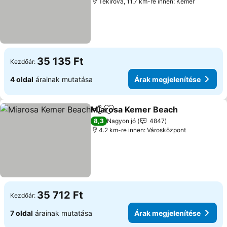
Tekirova, 11.7 km-re innen: Kemer
35 135 Ft
Kezdőár:
4 oldal
árainak mutatása
Árak megjelenítése
Miarosa Kemer Beach
Megosztás
Hozzáadás a kedvencekhez
Árak
8,3
Nagyon jó
4847
4.2 km-re innen: Városközpont
35 712 Ft
Kezdőár:
7 oldal
árainak mutatása
Árak megjelenítése