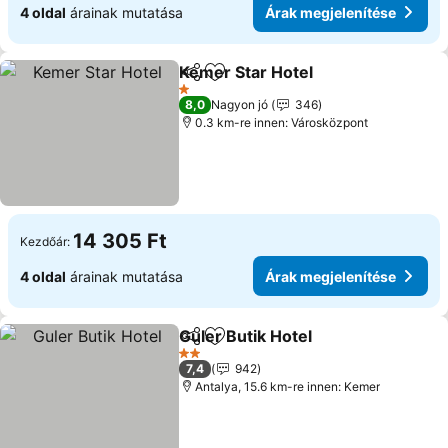
4 oldal
árainak mutatása
Árak megjelenítése
Kemer Star Hotel
Megosztás
Hozzáadás a kedvencekhez
Árak meg
1 Kategória
8,0
Nagyon jó
346
0.3 km-re innen: Városközpont
14 305 Ft
Kezdőár:
4 oldal
árainak mutatása
Árak megjelenítése
Guler Butik Hotel
Megosztás
Hozzáadás a kedvencekhez
Árak megj
2 Kategória
7,4
942
Antalya, 15.6 km-re innen: Kemer