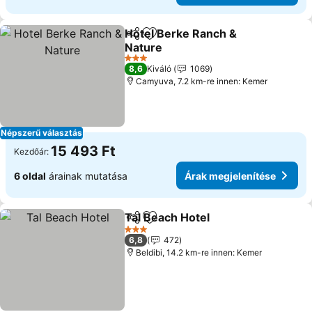
Hotel Berke Ranch &
Megosztás
Hozzáadás a kedvencekhez
Nature
Árak megjelenítése
3 Kategória
8,6
Kiváló
1069
Camyuva, 7.2 km-re innen: Kemer
Népszerű választás
15 493 Ft
Kezdőár:
6 oldal
árainak mutatása
Árak megjelenítése
Tal Beach Hotel
Megosztás
Hozzáadás a kedvencekhez
Árak megje
3 Kategória
6,8
472
Beldibi, 14.2 km-re innen: Kemer