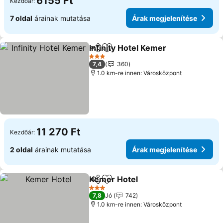
6155 Ft
Kezdőár:
7 oldal
árainak mutatása
Árak megjelenítése
Infinity Hotel Kemer
Megosztás
Hozzáadás a kedvencekhez
Árak m
3 Kategória
7,4
360
1.0 km-re innen: Városközpont
11 270 Ft
Kezdőár:
2 oldal
árainak mutatása
Árak megjelenítése
Kemer Hotel
Megosztás
Hozzáadás a kedvencekhez
Árak megjelen
3 Kategória
7,8
Jó
742
1.0 km-re innen: Városközpont