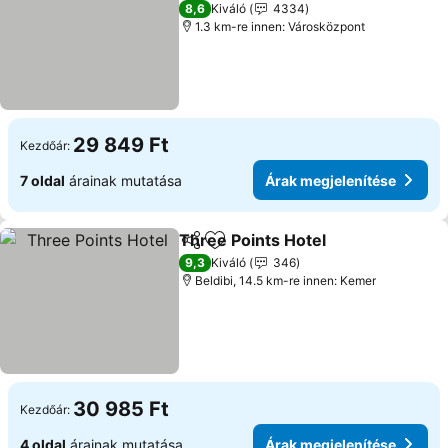
5 Kategória
8,6
Kiváló
4334
1.3 km-re innen: Városközpont
29 849 Ft
Kezdőár:
7 oldal
árainak mutatása
Árak megjelenítése
Three Points Hotel
Megosztás
Hozzáadás a kedvencekhez
Árak me
9,3
Kiváló
346
Beldibi, 14.5 km-re innen: Kemer
30 985 Ft
Kezdőár:
4 oldal
árainak mutatása
Árak megjelenítése