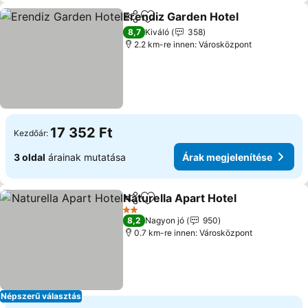
Erendiz Garden Hotel
Megosztás
Hozzáadás a kedvencekhez
Árak
8,7
Kiváló
358
2.2 km-re innen: Városközpont
17 352 Ft
Kezdőár:
3 oldal
árainak mutatása
Árak megjelenítése
Naturella Apart Hotel
Megosztás
Hozzáadás a kedvencekhez
Árak 
2 Kategória
8,2
Nagyon jó
950
0.7 km-re innen: Városközpont
Népszerű választás