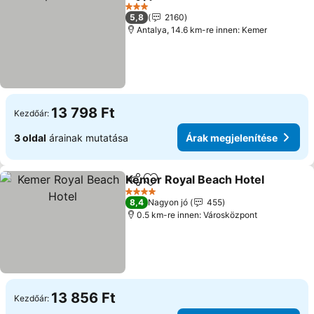
Megosztás
Hozzáadás a kedvencekhez
Árak megje
3 Kategória
5,8
2160
Antalya, 14.6 km-re innen: Kemer
13 798 Ft
Kezdőár:
3 oldal
árainak mutatása
Árak megjelenítése
Kemer Royal Beach Hotel
Megosztás
Hozzáadás a kedvencekhez
4 Kategória
8,4
Nagyon jó
455
0.5 km-re innen: Városközpont
13 856 Ft
Kezdőár: