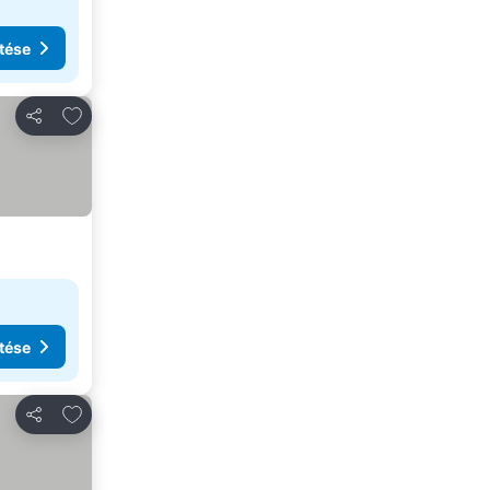
tése
Hozzáadás a kedvencekhez
Megosztás
tése
Hozzáadás a kedvencekhez
Megosztás