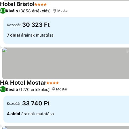
Hotel Bristol
4 Kategória
Kiváló
(3858 értékelés)
8,5
Mostar
30 323 Ft
Kezdőár:
7 oldal
árainak mutatása
HA Hotel Mostar
4 Kategória
Kiváló
(1270 értékelés)
9,3
Mostar
33 740 Ft
Kezdőár:
4 oldal
árainak mutatása