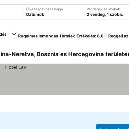
Érkezés/távozás napja
Vendégek és szobák
Dátumok
2 vendég, 1 szoba.
edés
Rugalmas lemondás
Hotelek
Értékelés: 8,0+
Reggeli az
ina-Neretva, Bosznia es Hercegovina területé