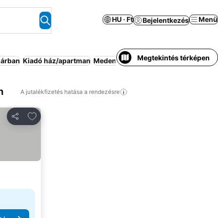
HU · Ft
Menü
Bejelentkezés
Megtekintés térképen
 árban
Kiadó ház/apartman
Medence
Félpanzió
Bed and breakfa
n
A jutalékfizetés hatása a rendezésre
Hozzáadás a kedvencekhez
Megosztás