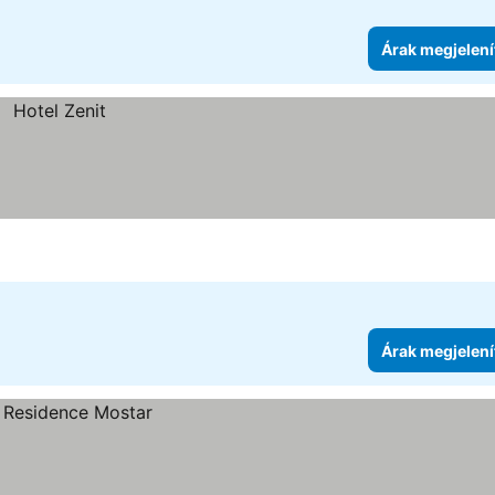
Árak megjelení
Árak megjelení