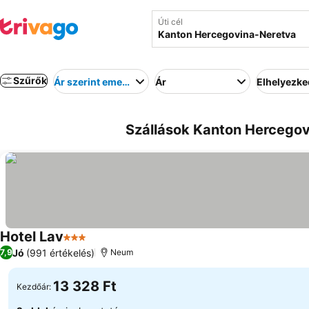
Úti cél
Szűrők
Ár szerint emelkedő
Ár
Elhelyezk
Szállások Kanton Hercegov
Hotel Lav
3 Kategória
Jó
(991 értékelés)
7,9
Neum
13 328 Ft
Kezdőár: