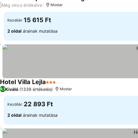
3 Kategória
Még nincs értékelve
/
Mostar
15 615 Ft
Kezdőár:
2 oldal
árainak mutatása
Hotel Villa Lejla
3 Kategória
Kiváló
(1339 értékelés)
9,1
Mostar
22 893 Ft
Kezdőár:
2 oldal
árainak mutatása