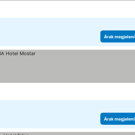
Árak megjelení
Árak megjelení