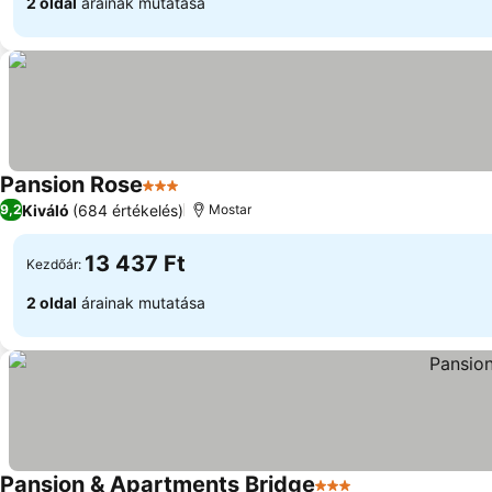
2 oldal
árainak mutatása
Pansion Rose
3 Kategória
Kiváló
(684 értékelés)
9,2
Mostar
13 437 Ft
Kezdőár:
2 oldal
árainak mutatása
Pansion & Apartments Bridge