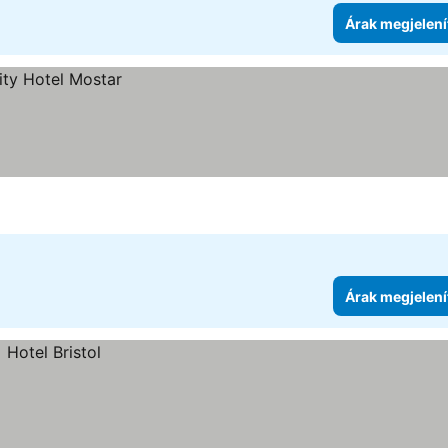
Árak megjelení
Árak megjelení