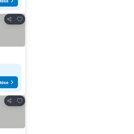
tése
Hozzáadás a kedvencekhez
Megosztás
tése
Hozzáadás a kedvencekhez
Megosztás