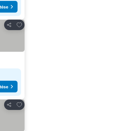
tése
Hozzáadás a kedvencekhez
Megosztás
tése
Hozzáadás a kedvencekhez
Megosztás