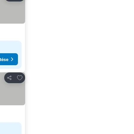
tése
Hozzáadás a kedvencekhez
Megosztás