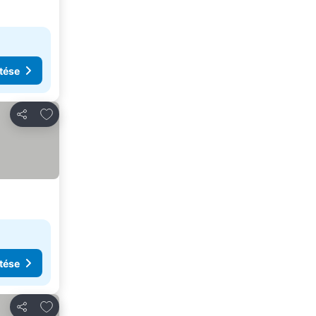
tése
Hozzáadás a kedvencekhez
Megosztás
tése
Hozzáadás a kedvencekhez
Megosztás