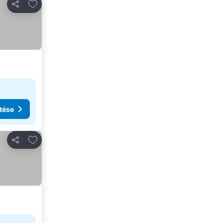
Hozzáadás a kedvencekhez
Megosztás
tése
Hozzáadás a kedvencekhez
Megosztás