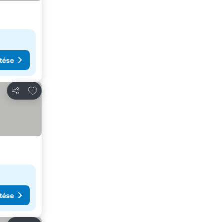
tése
Hozzáadás a kedvencekhez
Megosztás
tése