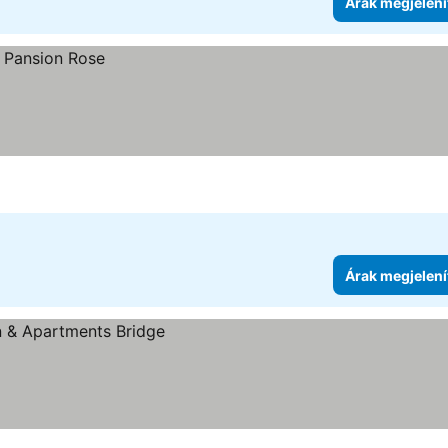
Árak megjelení
Árak megjelení