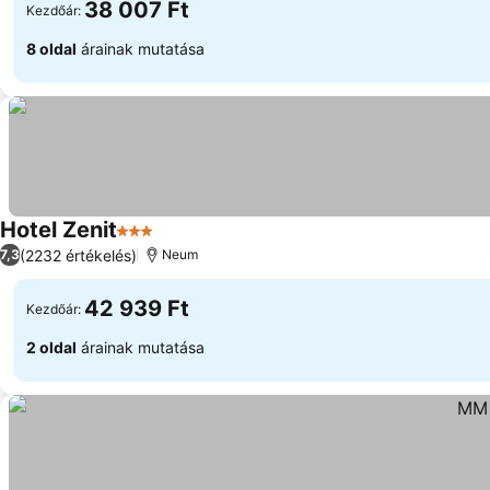
38 007 Ft
Kezdőár:
8 oldal
árainak mutatása
Hotel Zenit
3 Kategória
(2232 értékelés)
7,3
Neum
42 939 Ft
Kezdőár:
2 oldal
árainak mutatása