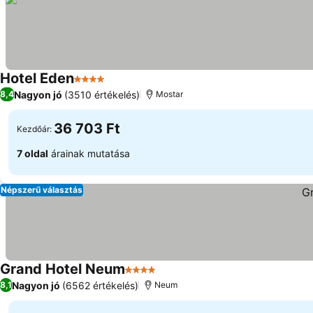
Hotel Eden
4 Kategória
Nagyon jó
(3510 értékelés)
8,4
Mostar
36 703 Ft
Kezdőár:
7 oldal
árainak mutatása
Népszerű választás
Grand Hotel Neum
4 Kategória
Nagyon jó
(6562 értékelés)
8,1
Neum