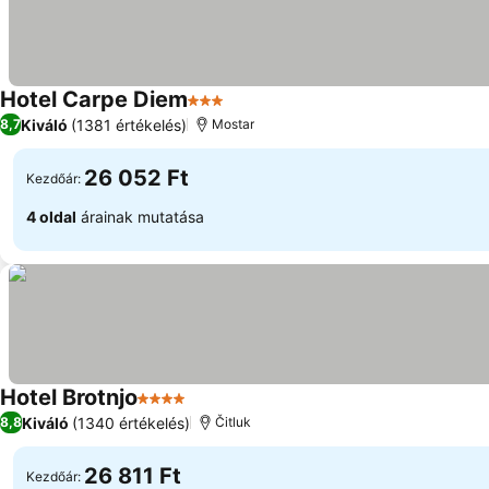
Hotel Carpe Diem
3 Kategória
Kiváló
(1381 értékelés)
8,7
Mostar
26 052 Ft
Kezdőár:
4 oldal
árainak mutatása
Hotel Brotnjo
4 Kategória
Kiváló
(1340 értékelés)
8,8
Čitluk
26 811 Ft
Kezdőár: