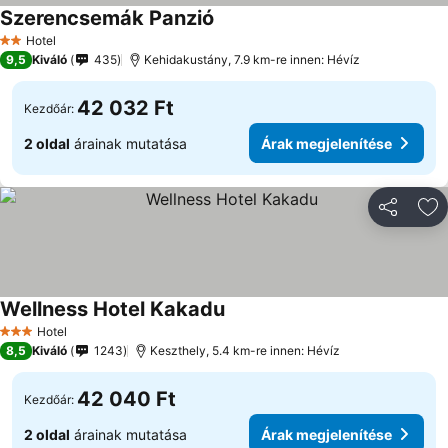
Szerencsemák Panzió
Árak megjelenítése
Hotel
2 Kategória
9,5
Kiváló
435
Kehidakustány, 7.9 km-re innen: Hévíz
42 032 Ft
Kezdőár:
2 oldal
árainak mutatása
Árak megjelenítése
Megosztá
Ho
Wellness Hotel Kakadu
Árak megjelenítése
Hotel
3 Kategória
8,5
Kiváló
1243
Keszthely, 5.4 km-re innen: Hévíz
42 040 Ft
Kezdőár:
2 oldal
árainak mutatása
Árak megjelenítése