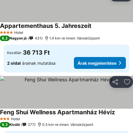
Appartementhaus 5. Jahreszeit
Árak megjelenítés
Hotel
4 Kategória
8,2
Nagyon jó
431
1.4 km-re innen: Városközpont
36 713 Ft
Kezdőár:
2 oldal
árainak mutatása
Árak megjelenítése
Megosztá
Ho
Feng Shui Wellness Apartmanház Hévíz
Árak me
Hotel
3 Kategória
9,3
Kiváló
277
0.5 km-re innen: Városközpont