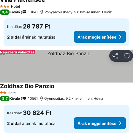
Árak megjelenítése
Hotel
3 Kategória
9,4
Kiváló
1084
Vonyarcvashegy, 9.6 km-re innen: Hévíz
29 787 Ft
Kezdőár:
2 oldal
árainak mutatása
Árak megjelenítése
Népszerű választás
Megosztá
Ho
Zoldhaz Bio Panzio
Árak megjelenítése
Hotel
2 Kategória
8,7
Kiváló
1056
Gyenesdiás, 9.2 km-re innen: Hévíz
30 624 Ft
Kezdőár:
2 oldal
árainak mutatása
Árak megjelenítése