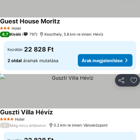
Guest House Moritz
Árak megjelenítése
Hotel
3 Kategória
8,7
Kiváló
797
Keszthely, 5.8 km-re innen: Hévíz
22 828 Ft
Kezdőár:
2 oldal
árainak mutatása
Árak megjelenítése
Megosztá
Ho
Guszti Villa Hévíz
Árak megjelenítése
Hotel
4 Kategória
/
0.2 km-re innen: Városközpont
Még nincs értékelve