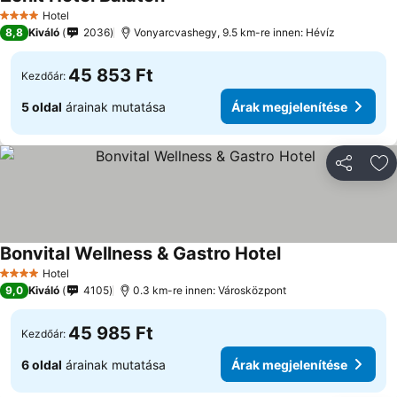
Árak megjelenítése
Hotel
4 Kategória
8,8
Kiváló
2036
Vonyarcvashegy, 9.5 km-re innen: Hévíz
45 853 Ft
Kezdőár:
5 oldal
árainak mutatása
Árak megjelenítése
Megosztá
Ho
Bonvital Wellness & Gastro Hotel
Árak megjeleníté
Hotel
4 Kategória
9,0
Kiváló
4105
0.3 km-re innen: Városközpont
45 985 Ft
Kezdőár:
6 oldal
árainak mutatása
Árak megjelenítése