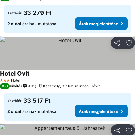
33 279 Ft
Kezdőár:
2 oldal
árainak mutatása
Árak megjelenítése
Megosztá
Ho
Hotel Ovit
Árak megjelenítése
Hotel
3 Kategória
8,8
Kiváló
401
Keszthely, 3.7 km-re innen: Hévíz
33 517 Ft
Kezdőár:
2 oldal
árainak mutatása
Árak megjelenítése
Megosztá
Ho