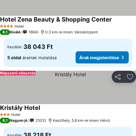
Hotel Zena Beauty & Shopping Center
Árak megje
Hotel
4 Kategória
9,1
Kiváló
1864
0.3 km-re innen: Városközpont
38 043 Ft
Kezdőár:
5 oldal
árainak mutatása
Árak megjelenítése
Népszerű választás
Megosztá
Ho
Kristály Hotel
Árak megjelenítése
Hotel
3 Kategória
8,1
Nagyon jó
2302
Keszthely, 5.8 km-re innen: Hévíz
38 218 Ft
Kezdőár: