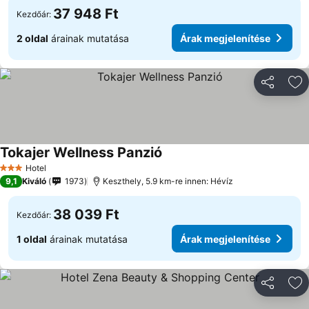
37 948 Ft
Kezdőár:
2 oldal
árainak mutatása
Árak megjelenítése
Megosztá
Ho
Tokajer Wellness Panzió
Árak megjelenítése
Hotel
3 Kategória
9,1
Kiváló
1973
Keszthely, 5.9 km-re innen: Hévíz
38 039 Ft
Kezdőár:
1 oldal
árainak mutatása
Árak megjelenítése
Megosztá
Ho