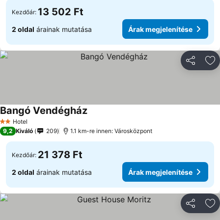
13 502 Ft
Kezdőár:
2 oldal
árainak mutatása
Árak megjelenítése
Megosztá
Ho
Bangó Vendégház
Árak megjelenítése
Hotel
2 Kategória
9,2
Kiváló
209
1.1 km-re innen: Városközpont
21 378 Ft
Kezdőár:
2 oldal
árainak mutatása
Árak megjelenítése
Megosztá
Ho