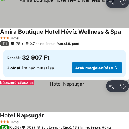
Megosztá
Ho
Amira Boutique Hotel Hévíz Wellness & Spa
Ára
Hotel
3 Kategória
7,1
751
0.7 km-re innen: Városközpont
32 907 Ft
Kezdőár:
2 oldal
árainak mutatása
Árak megjelenítése
Népszerű választás
Megosztá
Ho
Hotel Napsugár
Árak megjelenítése
Hotel
3 Kategória
8,6
Kiváló
703
Balatonmáriafürdő, 16.8 km-re innen: Hévíz