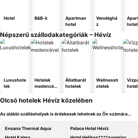
Hotel
B&B-k
Apartman
Vendéghá
Apar
hotel
z
hotel
Népszerű szállodakategóriák – Hévíz
Luxushote
Hotelek
Állatbarát
Wellnessh
Vízpa
lek
medencév
hotelek
otelek
hote
el
Olcsó hotelek Hévíz közelében
Az alábbi szálláshelyek is érdekesek lehetnek az Ön számára...
Ensana Thermal Aqua
Palace Hotel Hévíz
Hotel Kalma
Hotel Helikon****superior