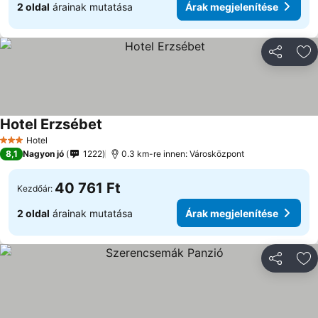
2 oldal
árainak mutatása
Árak megjelenítése
Megosztá
Ho
Hotel Erzsébet
Árak megjelenítése
Hotel
3 Kategória
8,1
Nagyon jó
1222
0.3 km-re innen: Városközpont
40 761 Ft
Kezdőár:
2 oldal
árainak mutatása
Árak megjelenítése
Megosztá
Ho