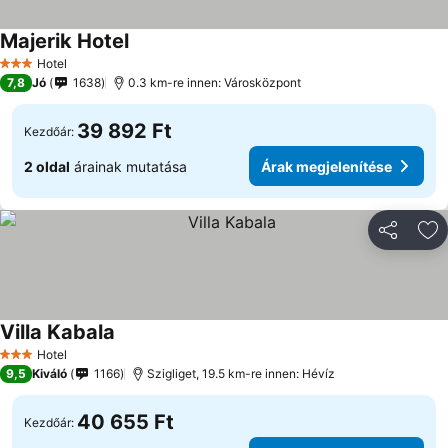
Majerik Hotel
Árak megjelenítése
Hotel
3 Kategória
7,8
Jó
1638
0.3 km-re innen: Városközpont
39 892 Ft
Kezdőár:
2 oldal
árainak mutatása
Árak megjelenítése
Megosztá
Ho
Villa Kabala
Árak megjelenítése
Hotel
3 Kategória
9,5
Kiváló
1166
Szigliget, 19.5 km-re innen: Hévíz
40 655 Ft
Kezdőár: