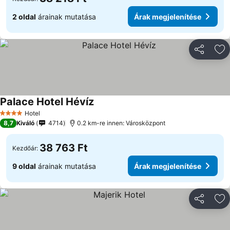
2 oldal
árainak mutatása
Árak megjelenítése
Megosztá
Ho
Palace Hotel Hévíz
Árak megjelenítése
Hotel
4 Kategória
8,7
Kiváló
4714
0.2 km-re innen: Városközpont
38 763 Ft
Kezdőár:
9 oldal
árainak mutatása
Árak megjelenítése
Megosztá
Ho