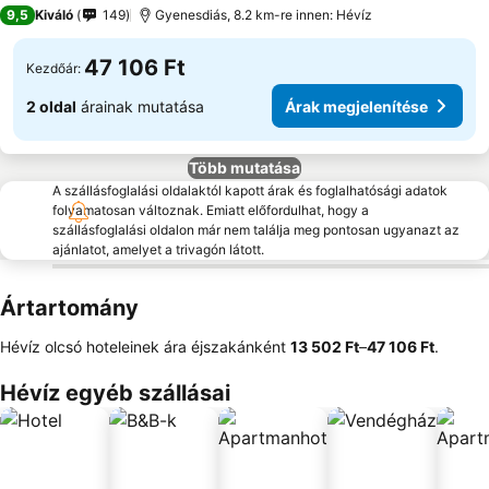
5 Kategória
9,5
Kiváló
149
Gyenesdiás, 8.2 km-re innen: Hévíz
47 106 Ft
Kezdőár:
2 oldal
árainak mutatása
Árak megjelenítése
Több mutatása
A szállásfoglalási oldalaktól kapott árak és foglalhatósági adatok
folyamatosan változnak. Emiatt előfordulhat, hogy a
szállásfoglalási oldalon már nem találja meg pontosan ugyanazt az
ajánlatot, amelyet a trivagón látott.
Ártartomány
Hévíz olcsó hoteleinek ára éjszakánként
‎13 502 Ft
–
‎47 106 Ft
.
Hévíz egyéb szállásai