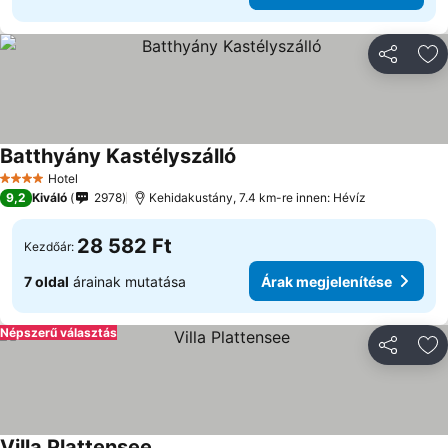
Megosztá
Ho
Batthyány Kastélyszálló
Árak megjelenítése
Hotel
4 Kategória
9,2
Kiváló
2978
Kehidakustány, 7.4 km-re innen: Hévíz
28 582 Ft
Kezdőár:
7 oldal
árainak mutatása
Árak megjelenítése
Népszerű választás
Megosztá
Ho
Villa Plattensee