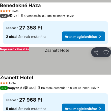
Benedekné Háza
Árak megjelenítése
Hotel
4 Kategória
7,2
24
Gyenesdiás, 8.0 km-re innen: Hévíz
27 358 Ft
Kezdőár:
2 oldal
árainak mutatása
Árak megjelenítése
Népszerű választás
Megosztá
Ho
Zsanett Hotel
Árak megjelenítése
Hotel
3 Kategória
8,2
Nagyon jó
456
Balatonkeresztúr, 15.9 km-re innen: Hévíz
27 968 Ft
Kezdőár:
5 oldal
árainak mutatása
Árak megjelenítése