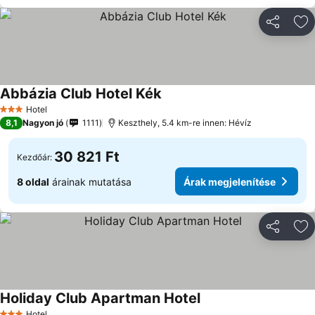
Megosztá
Ho
Abbázia Club Hotel Kék
Árak megjelenítése
Hotel
3 Kategória
8,1
Nagyon jó
1111
Keszthely, 5.4 km-re innen: Hévíz
30 821 Ft
Kezdőár:
8 oldal
árainak mutatása
Árak megjelenítése
Megosztá
Ho
Holiday Club Apartman Hotel
Árak megjelenítése
Hotel