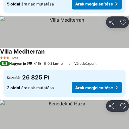
5 oldal
árainak mutatása
Árak megjelenítése
Megosztá
Ho
Villa Mediterran
Árak megjelenítése
Hotel
3 Kategória
8,3
Nagyon jó
416
0.1 km-re innen: Városközpont
26 825 Ft
Kezdőár:
2 oldal
árainak mutatása
Árak megjelenítése
Megosztá
Ho