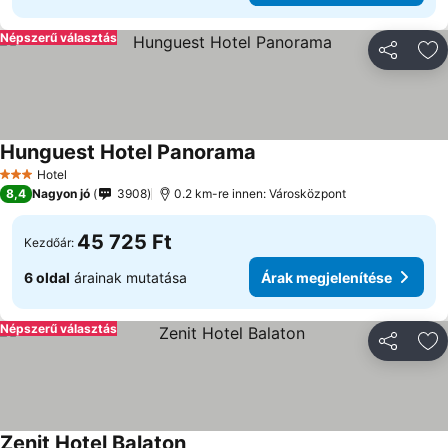
Népszerű választás
Megosztá
Ho
Hunguest Hotel Panorama
Árak megjelenítése
Hotel
3 Kategória
8,4
Nagyon jó
3908
0.2 km-re innen: Városközpont
45 725 Ft
Kezdőár:
6 oldal
árainak mutatása
Árak megjelenítése
Népszerű választás
Megosztá
Ho
Zenit Hotel Balaton