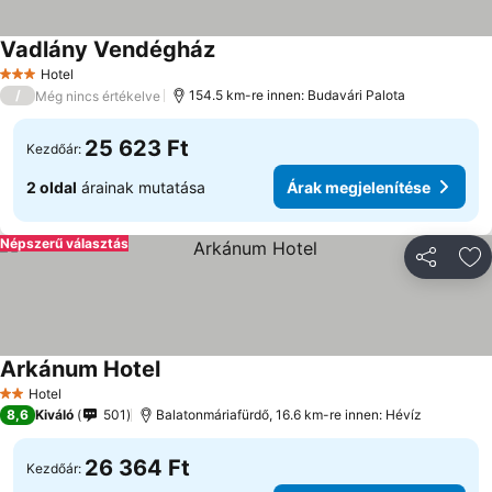
Vadlány Vendégház
Árak megjelenítése
Hotel
3 Kategória
/
154.5 km-re innen: Budavári Palota
Még nincs értékelve
25 623 Ft
Kezdőár:
2 oldal
árainak mutatása
Árak megjelenítése
Népszerű választás
Megosztá
Ho
Arkánum Hotel
Árak megjelenítése
Hotel
2 Kategória
8,6
Kiváló
501
Balatonmáriafürdő, 16.6 km-re innen: Hévíz
26 364 Ft
Kezdőár: