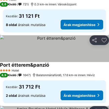
3 Kategória
8,6
Kiváló
721
0.3 km-re innen: Városközpont
31 121 Ft
Kezdőár:
8 oldal
árainak mutatása
Árak megjelenítése
Megosztá
Ho
Port étterem&panzió
Árak megjelenítése
Hotel
4 Kategória
8,9
Kiváló
1647
Balatonmáriafürdő, 17.6 km-re innen: Hévíz
31 712 Ft
Kezdőár:
2 oldal
árainak mutatása
Árak megjelenítése