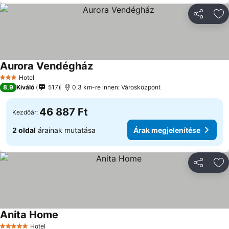
Megosztá
Ho
Aurora Vendégház
Árak megjelenítése
Hotel
3 Kategória
8,9
Kiváló
517
0.3 km-re innen: Városközpont
46 887 Ft
Kezdőár:
2 oldal
árainak mutatása
Árak megjelenítése
Megosztá
Ho
Anita Home
Árak megjelenítése
Hotel