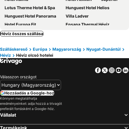
Lotus Therme Hotel & Spa
Hunguest Hotel Helios
Hunguest Hotel Panorama
Villa Ladver
Hotel Europa Fit
Ensana Thermal Hévíz
Majerik Hotel
Bonvital Wellness & Gastro Hotel
Hévíz összes szállása
Arina Villa
Sirius Hotel
Szálláskereső
Európa
Magyarország
Nyugat-Dunántúl
Abbázia Club Hotel Kék
Hotel Fit Hévíz
Hévíz
Hévíz olcsó hotelei
Kehida Termál Resort & Spa
Arkánum Hotel
Hotel Carbona Thermal Spa
Batthyány Kastélyszálló
Facebook
Twitter
Insta
Yo
Holiday Club Apartman Hotel
Amira Boutique Hotel Hévíz Wellness & Spa
Válasszon országot
Flora Villa
Retro Lido - Vonyarcvashegy
Zenit Hotel Balaton
Hotel Bacchus
Hozzáadás a Google-hoz
Könnyen megtalálhatja
Kristály Hotel
Villa Plattensee
eredményeinket: adja hozzá a trivagót
Zsanett Hotel
Hotel Erzsébet
preferált forrásként a Google-höz.
Vállalat
Zoldhaz Bio Panzio
Hotel Panoráma
Hotel Napsugár
Hotel Zena Beauty & Shopping Center
Termékeink