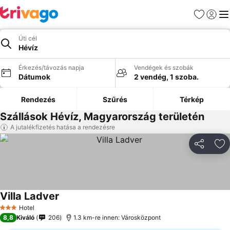
Kedvencek
Bejelen
Me
Úti cél
Hévíz
Érkezés/távozás napja
Vendégek és szobák
Dátumok
2 vendég, 1 szoba.
Rendezés
Szűrés
Térkép
Szállások Hévíz, Magyarország területén
A jutalékfizetés hatása a rendezésre
Megosztá
Ho
Villa Ladver
Árak megjelenítése
Hotel
3 Kategória
8,8
Kiváló
206
1.3 km-re innen: Városközpont