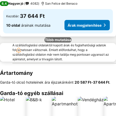
4 Kategória
8,4
Nagyon jó
4082
San Felice del Benaco
37 644 Ft
Kezdőár:
10 oldal
árainak mutatása
Árak megjelenítése
Több mutatása
A szállásfoglalási oldalaktól kapott árak és foglalhatósági adatok
folyamatosan változnak. Emiatt előfordulhat, hogy a
szállásfoglalási oldalon már nem találja meg pontosan ugyanazt az
ajánlatot, amelyet a trivagón látott.
Ártartomány
Garda-tó olcsó hoteleinek ára éjszakánként
‎20 587 Ft
–
‎37 644 Ft
.
Garda-tó egyéb szállásai