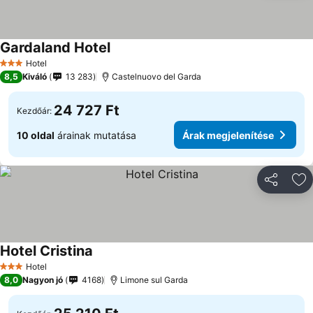
Gardaland Hotel
Hotel
3 Kategória
8,5
Kiváló
13 283
Castelnuovo del Garda
24 727 Ft
Kezdőár:
10 oldal
árainak mutatása
Árak megjelenítése
Megosztá
Ho
Hotel Cristina
Hotel
3 Kategória
8,0
Nagyon jó
4168
Limone sul Garda