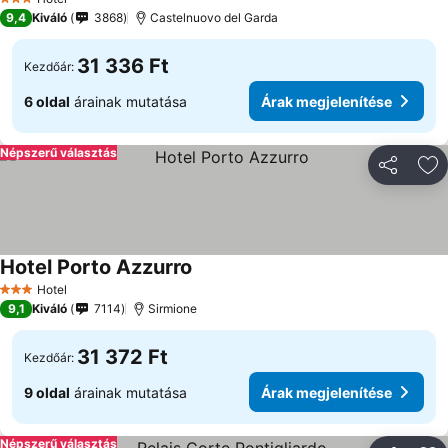
3 Kategória
9,4
Kiváló
3868
Castelnuovo del Garda
31 336 Ft
Kezdőár:
6 oldal
árainak mutatása
Árak megjelenítése
Népszerű választás
Megosztá
Ho
Hotel Porto Azzurro
Hotel
3 Kategória
9,1
Kiváló
7114
Sirmione
31 372 Ft
Kezdőár:
9 oldal
árainak mutatása
Árak megjelenítése
Népszerű választás