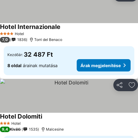
Hotel Internazionale
Hotel
4 Kategória
7,0
1836
Torri del Benaco
32 487 Ft
Kezdőár:
8 oldal
árainak mutatása
Árak megjelenítése
Megosztá
Ho
Hotel Dolomiti
Hotel
3 Kategória
9,4
Kiváló
1535
Malcesine