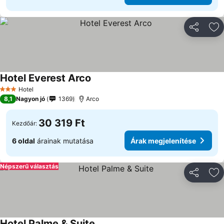
Megosztá
Ho
Hotel Everest Arco
Hotel
3 Kategória
8,1
Nagyon jó
1369
Arco
30 319 Ft
Kezdőár:
6 oldal
árainak mutatása
Árak megjelenítése
Népszerű választás
Megosztá
Ho
Hotel Palme & Suite