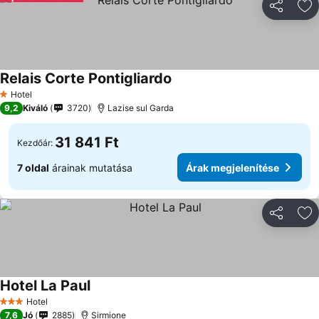
Megosztá
Ho
Relais Corte Pontigliardo
Hotel
1 Kategória
9,2
Kiváló
3720
Lazise sul Garda
31 841 Ft
Kezdőár:
7 oldal
árainak mutatása
Árak megjelenítése
Megosztá
Ho
Hotel La Paul
Hotel
3 Kategória
7,6
Jó
2885
Sirmione