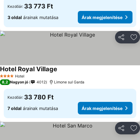
33 773 Ft
Kezdőár:
3 oldal
árainak mutatása
Árak megjelenítése
Megosztá
Ho
Hotel Royal Village
Hotel
4 Kategória
8,2
Nagyon jó
4012
Limone sul Garda
33 780 Ft
Kezdőár:
7 oldal
árainak mutatása
Árak megjelenítése
Megosztá
Ho