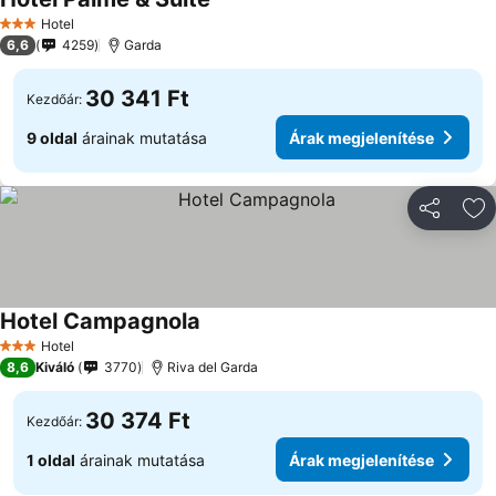
Hotel
3 Kategória
6,6
4259
Garda
30 341 Ft
Kezdőár:
9 oldal
árainak mutatása
Árak megjelenítése
Megosztá
Ho
Hotel Campagnola
Hotel
3 Kategória
8,6
Kiváló
3770
Riva del Garda
30 374 Ft
Kezdőár:
1 oldal
árainak mutatása
Árak megjelenítése