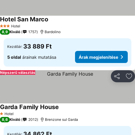
Hotel San Marco
Hotel
3 Kategória
8,9
Kiváló
1757
Bardolino
33 889 Ft
Kezdőár:
5 oldal
árainak mutatása
Árak megjelenítése
Népszerű választás
Megosztá
Ho
Garda Family House
Hotel
1 Kategória
8,6
Kiváló
2012
Brenzone sul Garda
34 862 Ft
Kezdőár: