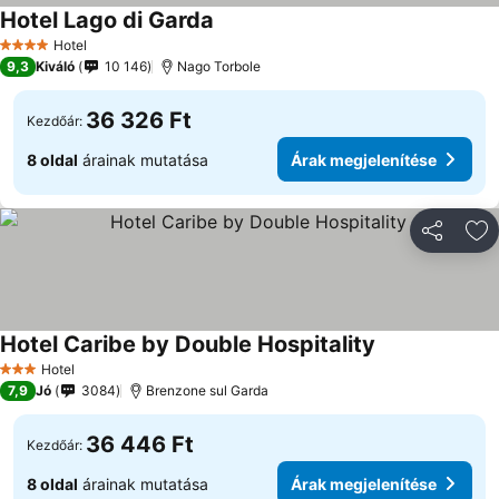
Hotel Lago di Garda
Hotel
4 Kategória
9,3
Kiváló
10 146
Nago Torbole
36 326 Ft
Kezdőár:
8 oldal
árainak mutatása
Árak megjelenítése
Megosztá
Ho
Hotel Caribe by Double Hospitality
Hotel
3 Kategória
7,9
Jó
3084
Brenzone sul Garda
36 446 Ft
Kezdőár:
8 oldal
árainak mutatása
Árak megjelenítése