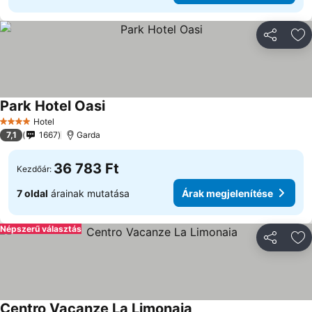
Megosztá
Ho
Park Hotel Oasi
Hotel
4 Kategória
7,1
1667
Garda
36 783 Ft
Kezdőár:
7 oldal
árainak mutatása
Árak megjelenítése
Népszerű választás
Megosztá
Ho
Centro Vacanze La Limonaia