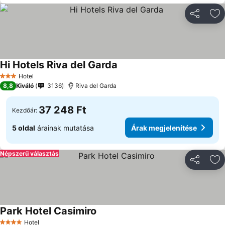
Megosztá
Ho
Hi Hotels Riva del Garda
Hotel
3 Kategória
8,8
Kiváló
3136
Riva del Garda
37 248 Ft
Kezdőár:
5 oldal
árainak mutatása
Árak megjelenítése
Népszerű választás
Megosztá
Ho
Park Hotel Casimiro
Hotel