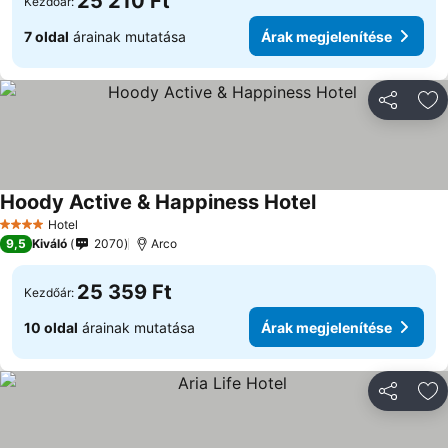
25 210 Ft
Kezdőár:
7 oldal
árainak mutatása
Árak megjelenítése
Megosztá
Ho
Hoody Active & Happiness Hotel
Hotel
4 Kategória
9,5
Kiváló
2070
Arco
25 359 Ft
Kezdőár:
10 oldal
árainak mutatása
Árak megjelenítése
Megosztá
Ho