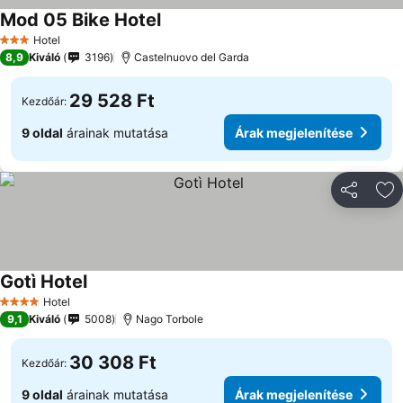
Mod 05 Bike Hotel
Hotel
3 Kategória
8,9
Kiváló
3196
Castelnuovo del Garda
29 528 Ft
Kezdőár:
9 oldal
árainak mutatása
Árak megjelenítése
Megosztá
Ho
Gotì Hotel
Hotel
4 Kategória
9,1
Kiváló
5008
Nago Torbole
30 308 Ft
Kezdőár:
9 oldal
árainak mutatása
Árak megjelenítése