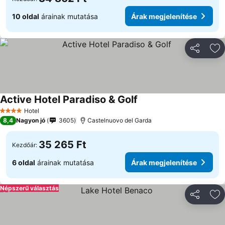
10 oldal
árainak mutatása
Árak megjelenítése
Megosztá
Ho
Active Hotel Paradiso & Golf
Hotel
4 Kategória
8,4
Nagyon jó
3605
Castelnuovo del Garda
35 265 Ft
Kezdőár:
6 oldal
árainak mutatása
Árak megjelenítése
Népszerű választás
Megosztá
Ho