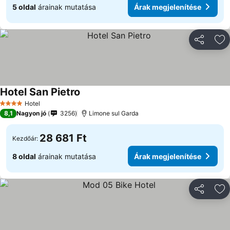
5 oldal
árainak mutatása
Árak megjelenítése
Megosztá
Ho
Hotel San Pietro
Hotel
4 Kategória
8,1
Nagyon jó
3256
Limone sul Garda
28 681 Ft
Kezdőár:
8 oldal
árainak mutatása
Árak megjelenítése
Megosztá
Ho