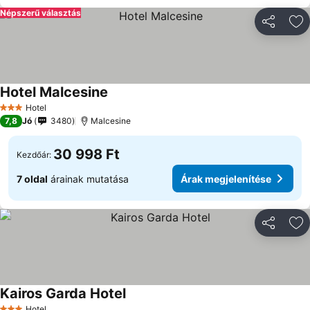
Népszerű választás
Megosztá
Ho
Hotel Malcesine
Hotel
3 Kategória
7,8
Jó
3480
Malcesine
30 998 Ft
Kezdőár:
7 oldal
árainak mutatása
Árak megjelenítése
Megosztá
Ho
Kairos Garda Hotel
Hotel