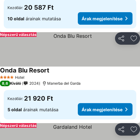
20 587 Ft
Kezdőár:
10 oldal
árainak mutatása
Árak megjelenítése
Népszerű választás
Megosztá
Ho
Onda Blu Resort
Hotel
4 Kategória
8,6
Kiváló
2024
Manerba del Garda
21 920 Ft
Kezdőár:
5 oldal
árainak mutatása
Árak megjelenítése
Népszerű választás
Megosztá
Ho