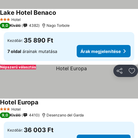
Lake Hotel Benaco
Hotel
3 Kategória
9,0
Kiváló
4382
Nago Torbole
35 890 Ft
Kezdőár:
7 oldal
árainak mutatása
Árak megjelenítése
Népszerű választás
Megosztá
Ho
Hotel Europa
Hotel
3 Kategória
9,0
Kiváló
4410
Desenzano del Garda
36 003 Ft
Kezdőár: