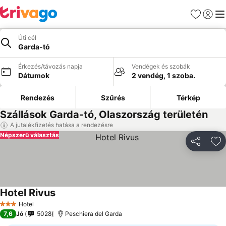
Kedvencek
Bejelen
Me
Úti cél
Garda-tó
Érkezés/távozás napja
Vendégek és szobák
Dátumok
2 vendég, 1 szoba.
Rendezés
Szűrés
Térkép
Szállások Garda-tó, Olaszország területén
A jutalékfizetés hatása a rendezésre
Népszerű választás
Megosztá
Ho
Hotel Rivus
Hotel
3 Kategória
7,6
Jó
5028
Peschiera del Garda