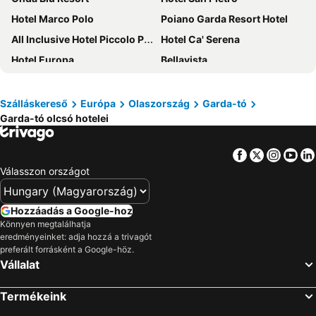
Hotel Marco Polo
Poiano Garda Resort Hotel
All Inclusive Hotel Piccolo Paradiso
Hotel Ca' Serena
Hotel Europa
Bellavista
Du Lac et Du Parc Grand Resort
Hotel Royal Village
Hotel Villa Maria
Hotel Riviera
Szálláskereső
Európa
Olaszország
Garda-tó
Garda-tó olcsó hotelei
Hotel Sole - La Fenice
Hotel Cristina
Hotel Palme & Suite
Centro Vacanze La Limonaia
Facebook
Twitter
Insta
Yo
Hotel Le Balze Aktiv & Wellness
Hotel Villa Olivo
Válasszon országot
Hotel Arena
Garni Marika
Hotel Sirmione Terme
Aria Life Hotel
Hozzáadás a Google-hoz
Hotel Marina
Hotel Sorriso
Könnyen megtalálhatja
eredményeinket: adja hozzá a trivagót
Hotel Smeraldo
Hotel Marolda
preferált forrásként a Google-höz.
Vállalat
Park Hotel Oasi
Gardaland Hotel Magic & Adventure
Albergo Al Pescatore
Gardaland Hotel
Termékeink
Grand Hotel Liberty
Hotel Miralago