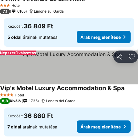
Hotel
3 Kategória
7,1
6165
Limone sul Garda
36 849 Ft
Kezdőár:
5 oldal
árainak mutatása
Árak megjelenítése
Népszerű választás
Megosztá
Ho
Vip's Motel Luxury Accommodation & Spa
Hotel
4 Kategória
8,8
Kiváló
1735
Lonato del Garda
36 860 Ft
Kezdőár:
7 oldal
árainak mutatása
Árak megjelenítése