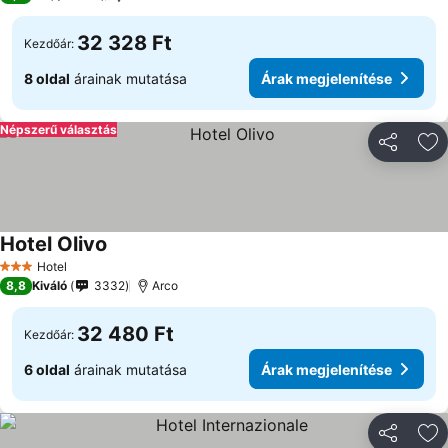
32 328 Ft
Kezdőár:
8 oldal
árainak mutatása
Árak megjelenítése
Népszerű választás
Megosztá
Ho
Hotel Olivo
Hotel
3 Kategória
8,8
Kiváló
3332
Arco
32 480 Ft
Kezdőár:
6 oldal
árainak mutatása
Árak megjelenítése
Megosztá
Ho