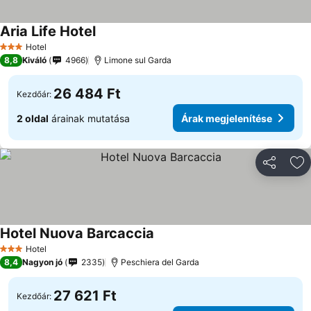
Aria Life Hotel
Hotel
3 Kategória
8,8
Kiváló
4966
Limone sul Garda
26 484 Ft
Kezdőár:
2 oldal
árainak mutatása
Árak megjelenítése
Megosztá
Ho
Hotel Nuova Barcaccia
Hotel
3 Kategória
8,4
Nagyon jó
2335
Peschiera del Garda
27 621 Ft
Kezdőár: