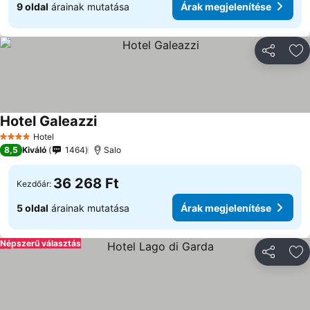
9 oldal
árainak mutatása
Árak megjelenítése
Megosztá
Ho
Hotel Galeazzi
Hotel
4 Kategória
8,5
Kiváló
1464
Salo
36 268 Ft
Kezdőár:
5 oldal
árainak mutatása
Árak megjelenítése
Népszerű választás
Megosztá
Ho