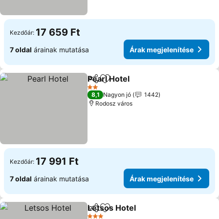
17 659 Ft
Kezdőár:
7 oldal
árainak mutatása
Árak megjelenítése
Pearl Hotel
Megosztás
Hozzáadás a kedvencekhez
2 Kategória
8,1
Nagyon jó
1442
Rodosz város
17 991 Ft
Kezdőár:
7 oldal
árainak mutatása
Árak megjelenítése
Letsos Hotel
Megosztás
Hozzáadás a kedvencekhez