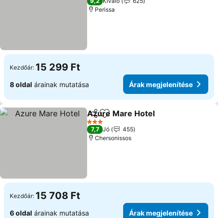
9,2
Kiváló
625
Perissa
15 299 Ft
Kezdőár:
8 oldal
árainak mutatása
Árak megjelenítése
Azure Mare Hotel
Megosztás
Hozzáadás a kedvencekhez
3 Kategória
7,7
Jó
455
Chersonissos
15 708 Ft
Kezdőár:
6 oldal
árainak mutatása
Árak megjelenítése