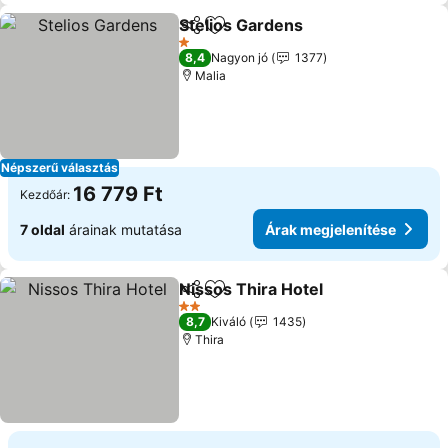
Stelios Gardens
Megosztás
Hozzáadás a kedvencekhez
1 Kategória
8,4
Nagyon jó
1377
Malia
Népszerű választás
16 779 Ft
Kezdőár:
7 oldal
árainak mutatása
Árak megjelenítése
Nissos Thira Hotel
Megosztás
Hozzáadás a kedvencekhez
2 Kategória
8,7
Kiváló
1435
Thira