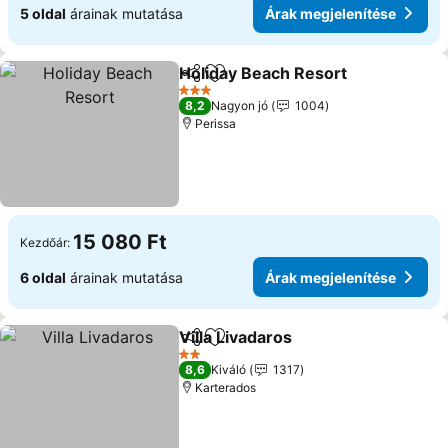
5 oldal
árainak mutatása
Árak megjelenítése
Holiday Beach Resort
Megosztás
Hozzáadás a kedvencekhez
3 Kategória
8,2
Nagyon jó
1004
Perissa
15 080 Ft
Kezdőár:
6 oldal
árainak mutatása
Árak megjelenítése
Villa Livadaros
Megosztás
Hozzáadás a kedvencekhez
2 Kategória
8,6
Kiváló
1317
Karterados