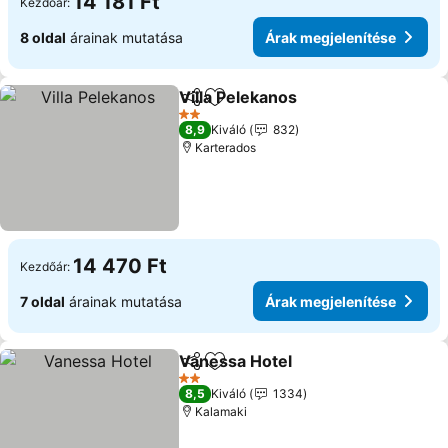
14 181 Ft
Kezdőár:
8 oldal
árainak mutatása
Árak megjelenítése
Villa Pelekanos
Megosztás
Hozzáadás a kedvencekhez
2 Kategória
8,9
Kiváló
832
Karterados
14 470 Ft
Kezdőár:
7 oldal
árainak mutatása
Árak megjelenítése
Vanessa Hotel
Megosztás
Hozzáadás a kedvencekhez
2 Kategória
8,5
Kiváló
1334
Kalamaki