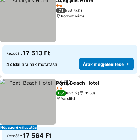
Amaryllis Hotel
Megosztás
Hozzáadás a kedvencekhez
2 Kategória
7,1
540
Rodosz város
17 513 Ft
Kezdőár:
4 oldal
árainak mutatása
Árak megjelenítése
Ponti Beach Hotel
Megosztás
Hozzáadás a kedvencekhez
2 Kategória
8,7
Kiváló
1259
Vassiliki
Népszerű választás
17 564 Ft
Kezdőár: