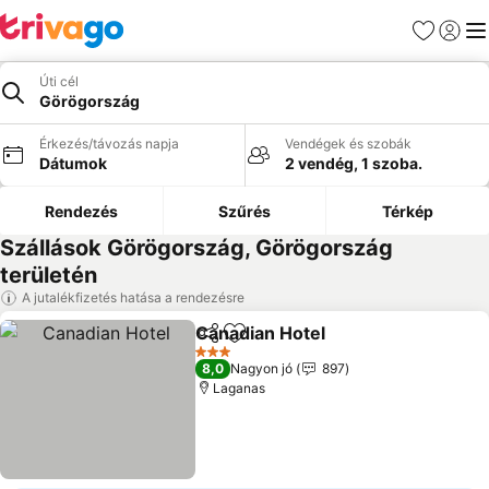
Kedvencek
Bejelen
Me
Úti cél
Görögország
Érkezés/távozás napja
Vendégek és szobák
Dátumok
2 vendég, 1 szoba.
Rendezés
Szűrés
Térkép
Szállások Görögország, Görögország
területén
A jutalékfizetés hatása a rendezésre
Canadian Hotel
Megosztás
Hozzáadás a kedvencekhez
3 Kategória
8,0
Nagyon jó
897
Laganas