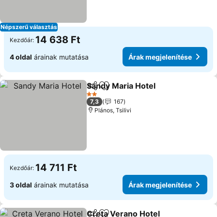
Népszerű választás
14 638 Ft
Kezdőár:
4 oldal
árainak mutatása
Árak megjelenítése
Sandy Maria Hotel
Megosztás
Hozzáadás a kedvencekhez
2 Kategória
7,3
167
Plános, Tsilivi
14 711 Ft
Kezdőár:
3 oldal
árainak mutatása
Árak megjelenítése
Creta Verano Hotel