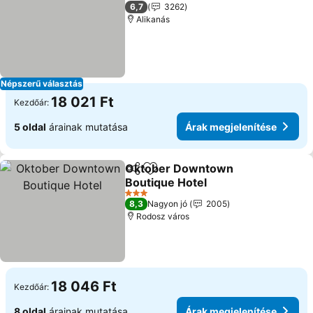
3 Kategória
6,7
3262
Alikanás
Népszerű választás
18 021 Ft
Kezdőár:
5 oldal
árainak mutatása
Árak megjelenítése
Oktober Downtown
Megosztás
Hozzáadás a kedvencekhez
Boutique Hotel
3 Kategória
8,3
Nagyon jó
2005
Rodosz város
18 046 Ft
Kezdőár:
8 oldal
árainak mutatása
Árak megjelenítése