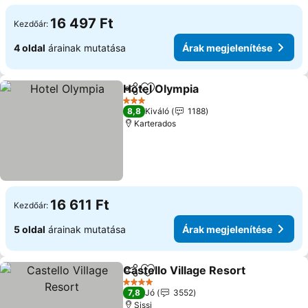
16 497 Ft
Kezdőár:
4 oldal
árainak mutatása
Árak megjelenítése
Hotel Olympia
Megosztás
Hozzáadás a kedvencekhez
3 Kategória
8,8
Kiváló
1188
Karterados
16 611 Ft
Kezdőár:
5 oldal
árainak mutatása
Árak megjelenítése
Castello Village Resort
Megosztás
Hozzáadás a kedvencekhez
4 Kategória
7,8
Jó
3552
Sissi