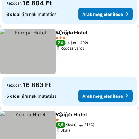
16 804 Ft
Kezdőár:
8 oldal
árainak mutatása
Árak megjelenítése
Europa Hotel
Megosztás
Hozzáadás a kedvencekhez
3 Kategória
7,6
Jó
1492
Rodosz város
16 863 Ft
Kezdőár:
5 oldal
árainak mutatása
Árak megjelenítése
Yianna Hotel
Megosztás
Hozzáadás a kedvencekhez
1 Kategória
8,6
Kiváló
1173
Skala