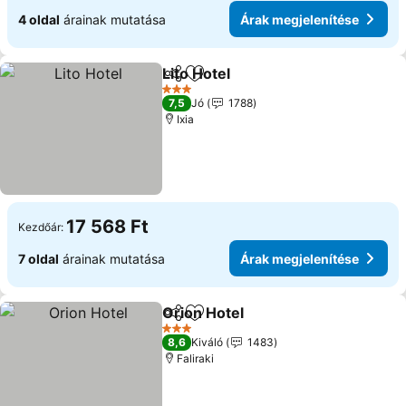
4 oldal
árainak mutatása
Árak megjelenítése
Lito Hotel
Megosztás
Hozzáadás a kedvencekhez
3 Kategória
7,5
Jó
1788
Ixia
17 568 Ft
Kezdőár:
7 oldal
árainak mutatása
Árak megjelenítése
Orion Hotel
Megosztás
Hozzáadás a kedvencekhez
3 Kategória
8,6
Kiváló
1483
Faliraki