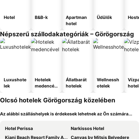
Hotel
B&B-k
Apartman
Üdülők
Host
hotel
Népszerű szállodakategóriák – Görögország
Luxushote
Hotelek
Állatbarát
Wellnessh
Vízpa
lek
medencév
hotelek
otelek
hote
el
Olcsó hotelek Görögország közelében
Az alábbi szálláshelyek is érdekesek lehetnek az Ön számára...
Hotel Perissa
Narkissos Hotel
Kiani Beach Resort Family All-Inclusive
Canvas by Mitsis Belvedere