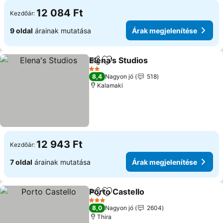
12 084 Ft
Kezdőár:
9 oldal
árainak mutatása
Árak megjelenítése
Elena's Studios
Megosztás
Hozzáadás a kedvencekhez
2 Kategória
8,4
Nagyon jó
518
Kalamaki
12 943 Ft
Kezdőár:
7 oldal
árainak mutatása
Árak megjelenítése
Porto Castello
Megosztás
Hozzáadás a kedvencekhez
3 Kategória
8,0
Nagyon jó
2604
Thira