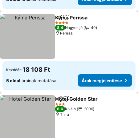
Kýma Perissa
Megosztás
Hozzáadás a kedvencekhez
4 Kategória
8,4
Nagyon jó
40
Perissa
18 108 Ft
Kezdőár:
5 oldal
árainak mutatása
Árak megjelenítése
Hotel Golden Star
Megosztás
Hozzáadás a kedvencekhez
3 Kategória
8,6
Kiváló
2096
Thira