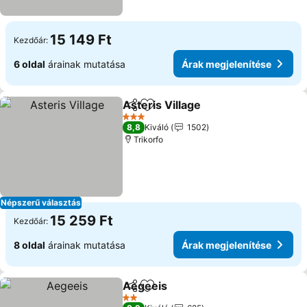
15 149 Ft
Kezdőár:
6 oldal
árainak mutatása
Árak megjelenítése
Asteris Village
Megosztás
Hozzáadás a kedvencekhez
3 Kategória
8,8
Kiváló
1502
Trikorfo
Népszerű választás
15 259 Ft
Kezdőár:
8 oldal
árainak mutatása
Árak megjelenítése
Aegeeis
Megosztás
Hozzáadás a kedvencekhez
2 Kategória