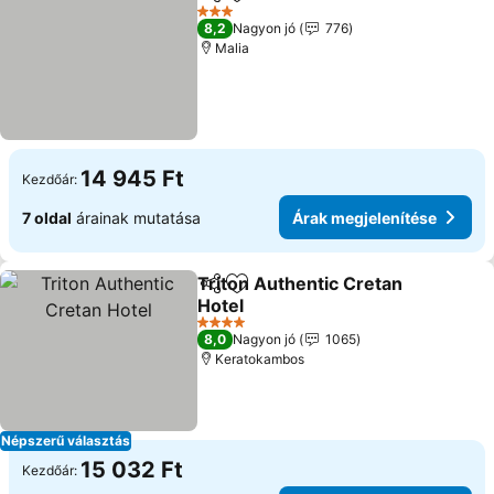
Megosztás
Hozzáadás a kedvencekhez
3 Kategória
8,2
Nagyon jó
776
Malia
14 945 Ft
Kezdőár:
7 oldal
árainak mutatása
Árak megjelenítése
Triton Authentic Cretan
Megosztás
Hozzáadás a kedvencekhez
Hotel
4 Kategória
8,0
Nagyon jó
1065
Keratokambos
Népszerű választás
15 032 Ft
Kezdőár: