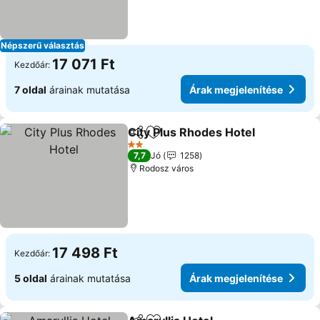
Népszerű választás
17 071 Ft
Kezdőár:
7 oldal
árainak mutatása
Árak megjelenítése
City Plus Rhodes Hotel
Megosztás
Hozzáadás a kedvencekhez
2 Kategória
7,7
Jó
1258
Rodosz város
17 498 Ft
Kezdőár:
5 oldal
árainak mutatása
Árak megjelenítése