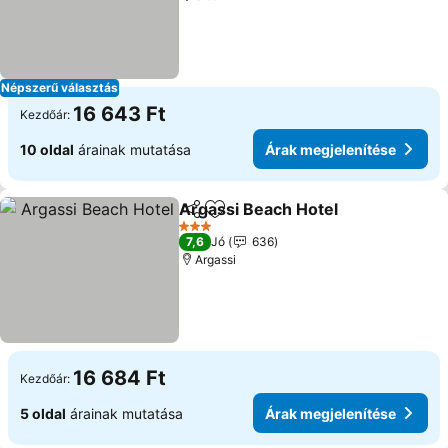
Népszerű választás
16 643 Ft
Kezdőár:
10 oldal
árainak mutatása
Árak megjelenítése
Argassi Beach Hotel
Megosztás
Hozzáadás a kedvencekhez
3 Kategória
7,6
Jó
636
Argassi
16 684 Ft
Kezdőár:
5 oldal
árainak mutatása
Árak megjelenítése