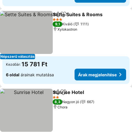
Sette Suites & Rooms
Megosztás
Hozzáadás a kedvencekhez
3 Kategória
9,1
Kiváló
1111
Xylokastron
Népszerű választás
15 781 Ft
Kezdőár:
6 oldal
árainak mutatása
Árak megjelenítése
Sunrise Hotel
Megosztás
Hozzáadás a kedvencekhez
2 Kategória
8,3
Nagyon jó
667
Chora