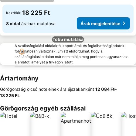
18 225 Ft
Kezdőár:
8 oldal
árainak mutatása
Árak megjelenítése
Több mutatása
A szállásfoglalási oldalaktól kapott árak és foglalhatósági adatok
folyamatosan változnak. Emiatt előfordulhat, hogy a
szállásfoglalási oldalon már nem találja meg pontosan ugyanazt az
ajánlatot, amelyet a trivagón látott.
Ártartomány
Görögország olcsó hoteleinek ára éjszakánként
‎12 084 Ft
–
18 225 Ft
.
Görögország egyéb szállásai