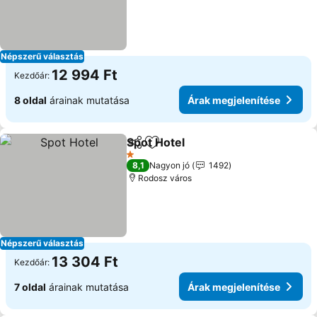
Népszerű választás
12 994 Ft
Kezdőár:
8 oldal
árainak mutatása
Árak megjelenítése
Spot Hotel
Megosztás
Hozzáadás a kedvencekhez
1 Kategória
8,1
Nagyon jó
1492
Rodosz város
Népszerű választás
13 304 Ft
Kezdőár:
7 oldal
árainak mutatása
Árak megjelenítése