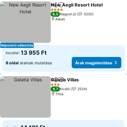
New Aegli Resort Hotel
Megosztás
Hozzáadás a kedvencekhez
4 Kategória
8,3
Nagyon jó
3230
Askeli
Népszerű választás
13 955 Ft
Kezdőár:
8 oldal
árainak mutatása
Árak megjelenítése
Galatia Villas
Megosztás
Hozzáadás a kedvencekhez
3 Kategória
8,7
Kiváló
2534
Thira