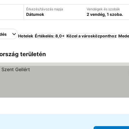
Érkezés/távozás napja
Vendégek és szobák
Dátumok
2 vendég, 1 szoba.
edés
Hotelek
Értékelés: 8,0+
Közel a városközponthoz
Mede
ország területén