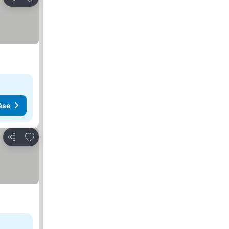
Megosztás
ése
Hozzáadás a kedvencekhez
Megosztás