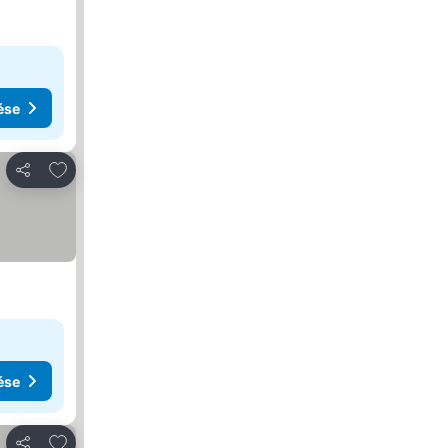
ése
Hozzáadás a kedvencekhez
Megosztás
ése
Hozzáadás a kedvencekhez