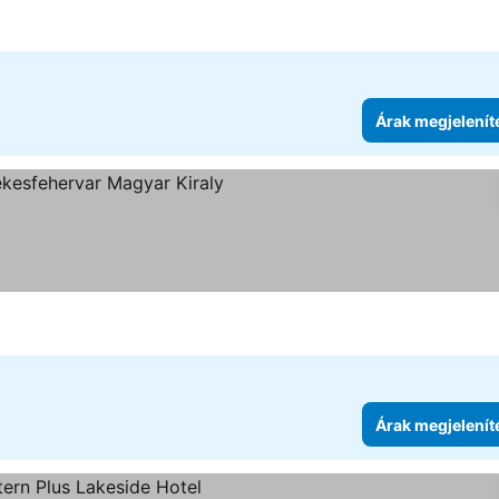
Árak megjelenít
ória
Árak megjelenít