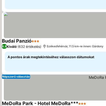
Budai Panzió
3 Kategória
Kiváló
(632 értékelés)
8,9
Székesfehérvár, 11.5 km-re innen: Gárdony
A pontos árak megtekintéséhez válasszon dátumokat
Népszerű választás
MeDoRa Park - Hotel MeDoRa***