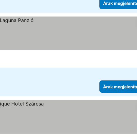
Árak megjelenít
Árak megjelenít