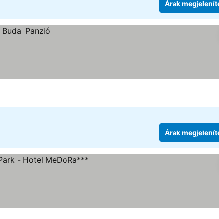
Árak megjelenít
Árak megjelenít