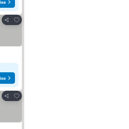
ése
Hozzáadás a kedvencekhez
Megosztás
ése
Hozzáadás a kedvencekhez
Megosztás