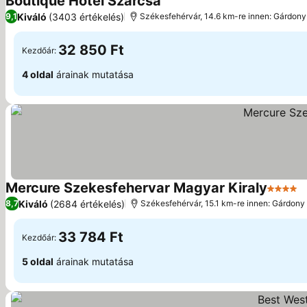
Boutique Hotel Szárcsa
Kiváló
(3403 értékelés)
9,1
Székesfehérvár, 14.6 km-re innen: Gárdony
32 850 Ft
Kezdőár:
4 oldal
árainak mutatása
Mercure Szekesfehervar Magyar Kiraly
4 Kateg
Kiváló
(2684 értékelés)
8,7
Székesfehérvár, 15.1 km-re innen: Gárdony
33 784 Ft
Kezdőár:
5 oldal
árainak mutatása