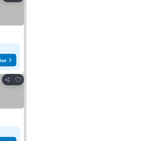
ése
Hozzáadás a kedvencekhez
Megosztás