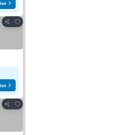
ése
Hozzáadás a kedvencekhez
Megosztás
ése
Hozzáadás a kedvencekhez
Megosztás