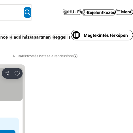
HU · Ft
Menü
Bejelentkezés
Megtekintés térképen
nce
Kiadó ház/apartman
Reggeli az árban
Kedvező árú
Parkoló
A jutalékfizetés hatása a rendezésre
Hozzáadás a kedvencekhez
Megosztás