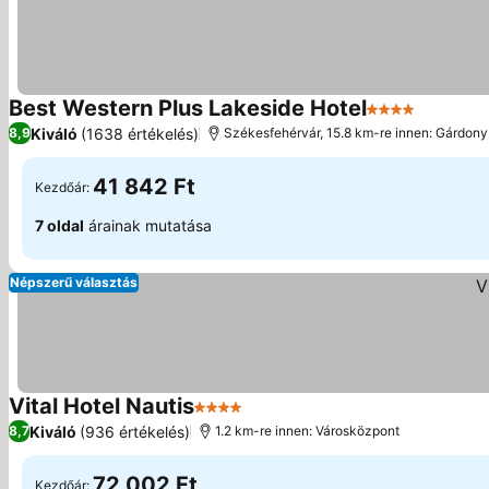
Best Western Plus Lakeside Hotel
4 Kategória
Kiváló
(1638 értékelés)
8,9
Székesfehérvár, 15.8 km-re innen: Gárdony
41 842 Ft
Kezdőár:
7 oldal
árainak mutatása
Népszerű választás
Vital Hotel Nautis
4 Kategória
Kiváló
(936 értékelés)
8,7
1.2 km-re innen: Városközpont
72 002 Ft
Kezdőár: