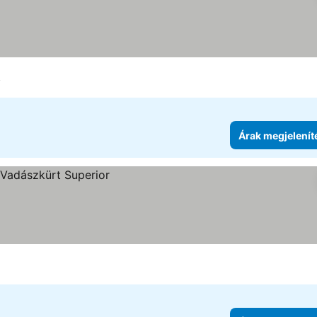
y
Árak megjelenít