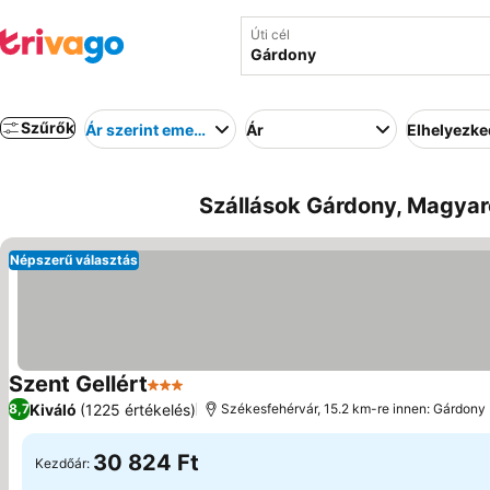
Úti cél
Szűrők
Ár szerint emelkedő
Ár
Elhelyezk
Szállások Gárdony, Magyar
Népszerű választás
Szent Gellért
3 Kategória
Kiváló
(1225 értékelés)
8,7
Székesfehérvár, 15.2 km-re innen: Gárdony
30 824 Ft
Kezdőár: