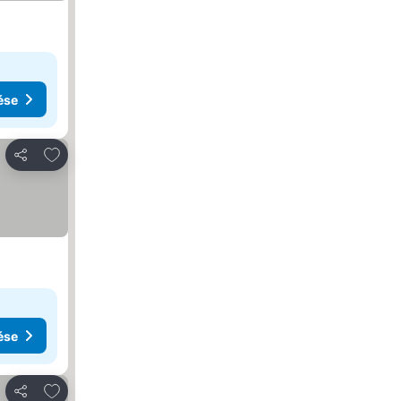
ése
Hozzáadás a kedvencekhez
Megosztás
ése
Hozzáadás a kedvencekhez
Megosztás