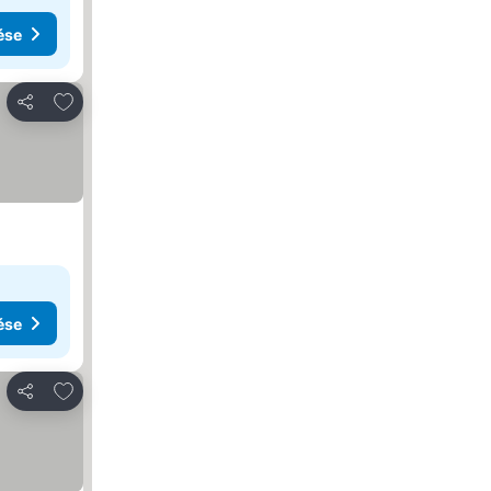
ése
Hozzáadás a kedvencekhez
Megosztás
ése
Hozzáadás a kedvencekhez
Megosztás