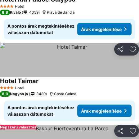
Hotel
4 Kategória
8,8
Kiváló
4059
Playa de Jandia
A pontos árak megtekintéséhez
Árak megjelenítése
válasszon dátumokat
Megosztá
Ho
Hotel Taimar
Hotel
4 Kategória
8,0
Nagyon jó
3489
Costa Calma
A pontos árak megtekintéséhez
Árak megjelenítése
válasszon dátumokat
Népszerű választás
Megosztá
Ho