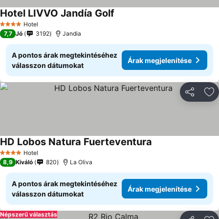
Hotel LIVVO Jandía Golf
Hotel
4 Kategória
7,7
Jó
3192
Jandia
A pontos árak megtekintéséhez
Árak megjelenítése
válasszon dátumokat
Megosztá
Ho
HD Lobos Natura Fuerteventura
Hotel
4 Kategória
8,9
Kiváló
820
La Oliva
A pontos árak megtekintéséhez
Árak megjelenítése
válasszon dátumokat
Népszerű választás