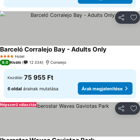
Megosztá
Ho
Barceló Corralejo Bay - Adults Only
Hotel
4 Kategória
9,0
Kiváló
12 334
Corralejo
75 955 Ft
Kezdőár:
6 oldal
árainak mutatása
Árak megjelenítése
Népszerű választás
Megosztá
Ho