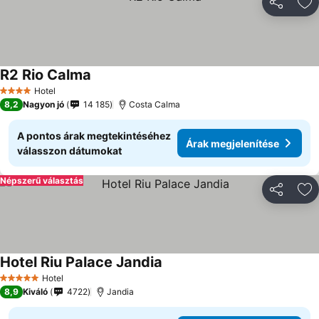
Megosztá
Ho
R2 Rio Calma
Hotel
4 Kategória
8,2
Nagyon jó
14 185
Costa Calma
A pontos árak megtekintéséhez
Árak megjelenítése
válasszon dátumokat
Népszerű választás
Megosztá
Ho
Hotel Riu Palace Jandia
Hotel
5 Kategória
8,9
Kiváló
4722
Jandia