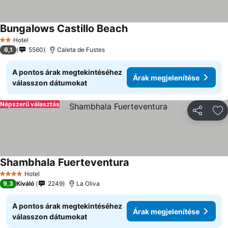
Bungalows Castillo Beach
Hotel
2 Kategória
6,1
5560
Caleta de Fustes
A pontos árak megtekintéséhez
Árak megjelenítése
válasszon dátumokat
Népszerű választás
Megosztá
Ho
Shambhala Fuerteventura
Hotel
4 Kategória
9,3
Kiváló
2249
La Oliva
A pontos árak megtekintéséhez
Árak megjelenítése
válasszon dátumokat