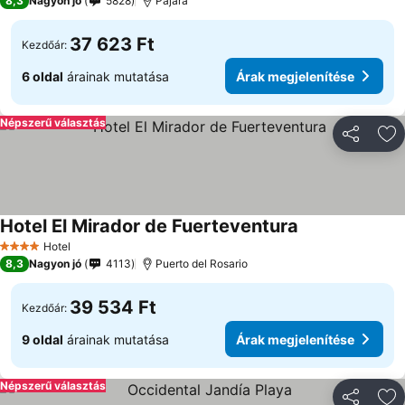
8,3
Nagyon jó
5828
Pajara
37 623 Ft
Kezdőár:
6 oldal
árainak mutatása
Árak megjelenítése
Népszerű választás
Megosztá
Ho
Hotel El Mirador de Fuerteventura
Hotel
4 Kategória
8,3
Nagyon jó
4113
Puerto del Rosario
39 534 Ft
Kezdőár:
9 oldal
árainak mutatása
Árak megjelenítése
Népszerű választás