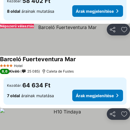
58 402 Ft
Kezdőár:
8 oldal
árainak mutatása
Árak megjelenítése
Népszerű választás
Megosztá
Ho
Barceló Fuerteventura Mar
Hotel
4 Kategória
8,6
Kiváló
25 085
Caleta de Fustes
64 634 Ft
Kezdőár:
7 oldal
árainak mutatása
Árak megjelenítése
Megosztá
Ho