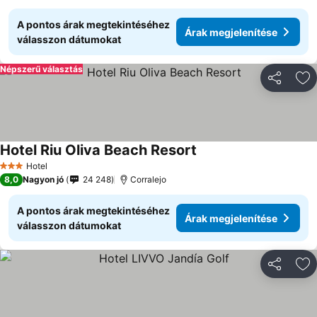
A pontos árak megtekintéséhez
Árak megjelenítése
válasszon dátumokat
Népszerű választás
Megosztá
Ho
Hotel Riu Oliva Beach Resort
Hotel
3 Kategória
8,0
Nagyon jó
24 248
Corralejo
A pontos árak megtekintéséhez
Árak megjelenítése
válasszon dátumokat
Megosztá
Ho