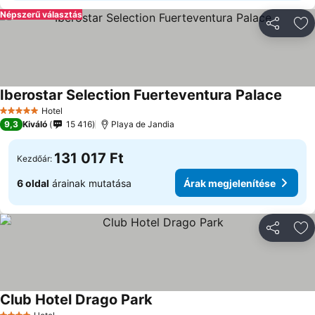
Népszerű választás
Megosztá
Ho
Iberostar Selection Fuerteventura Palace
Hotel
5 Kategória
9,3
Kiváló
15 416
Playa de Jandia
131 017 Ft
Kezdőár:
6 oldal
árainak mutatása
Árak megjelenítése
Megosztá
Ho
Club Hotel Drago Park