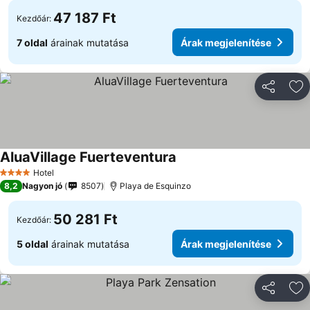
47 187 Ft
Kezdőár:
7 oldal
árainak mutatása
Árak megjelenítése
Megosztá
Ho
AluaVillage Fuerteventura
Hotel
4 Kategória
8,2
Nagyon jó
8507
Playa de Esquinzo
50 281 Ft
Kezdőár:
5 oldal
árainak mutatása
Árak megjelenítése
Megosztá
Ho