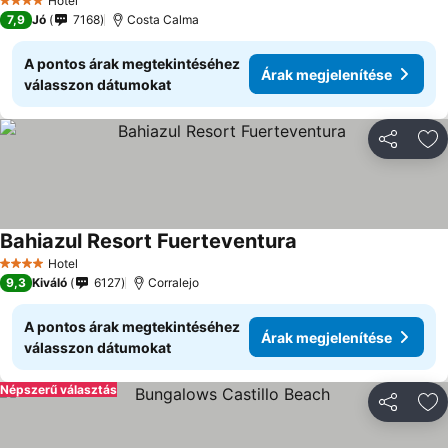
Hotel
4 Kategória
7,9
Jó
7168
Costa Calma
A pontos árak megtekintéséhez
Árak megjelenítése
válasszon dátumokat
Megosztá
Ho
Bahiazul Resort Fuerteventura
Hotel
4 Kategória
9,3
Kiváló
6127
Corralejo
A pontos árak megtekintéséhez
Árak megjelenítése
válasszon dátumokat
Népszerű választás
Megosztá
Ho