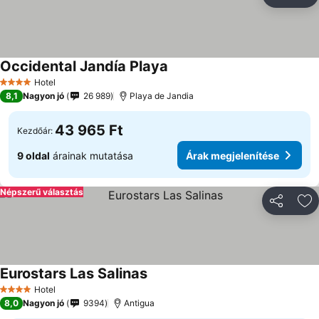
Megosztá
Ho
Occidental Jandía Playa
Hotel
4 Kategória
8,1
Nagyon jó
26 989
Playa de Jandia
43 965 Ft
Kezdőár:
9 oldal
árainak mutatása
Árak megjelenítése
Népszerű választás
Megosztá
Ho
Eurostars Las Salinas
Hotel
4 Kategória
8,0
Nagyon jó
9394
Antigua