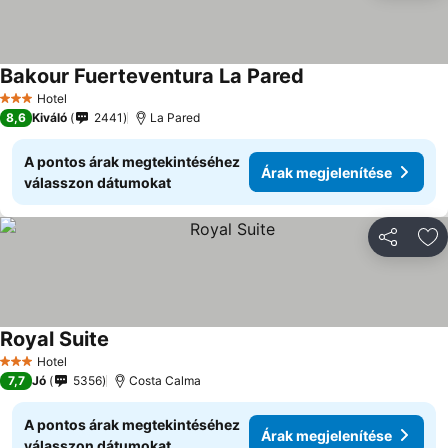
Bakour Fuerteventura La Pared
Hotel
3 Kategória
8,6
Kiváló
2441
La Pared
A pontos árak megtekintéséhez
Árak megjelenítése
válasszon dátumokat
Megosztá
Ho
Royal Suite
Hotel
3 Kategória
7,7
Jó
5356
Costa Calma
A pontos árak megtekintéséhez
Árak megjelenítése
válasszon dátumokat