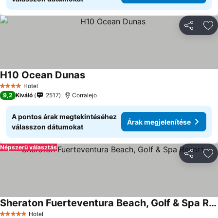
Megosztá
Ho
H10 Ocean Dunas
Hotel
4 Kategória
9,2
Kiváló
2517
Corralejo
A pontos árak megtekintéséhez
Árak megjelenítése
válasszon dátumokat
Népszerű választás
Megosztá
Ho
Sheraton Fuerteventura Beach, Golf & Spa Resort
Hotel
5 Kategória