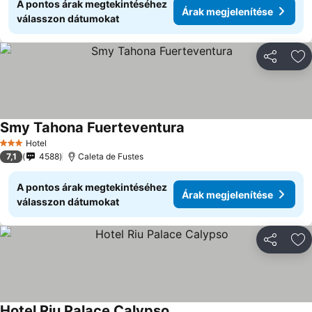
A pontos árak megtekintéséhez
Árak megjelenítése
válasszon dátumokat
Megosztá
Ho
Smy Tahona Fuerteventura
Hotel
3 Kategória
7,1
4588
Caleta de Fustes
A pontos árak megtekintéséhez
Árak megjelenítése
válasszon dátumokat
Megosztá
Ho
Hotel Riu Palace Calypso