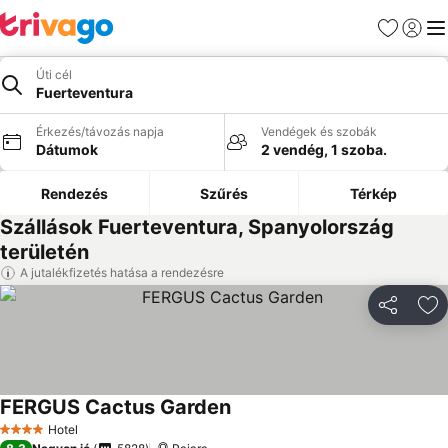
Kedvencek
Bejelen
Me
Úti cél
Fuerteventura
Érkezés/távozás napja
Vendégek és szobák
Dátumok
2 vendég, 1 szoba.
Rendezés
Szűrés
Térkép
Szállások Fuerteventura, Spanyolország
területén
A jutalékfizetés hatása a rendezésre
Megosztá
Ho
FERGUS Cactus Garden
Hotel
4 Kategória