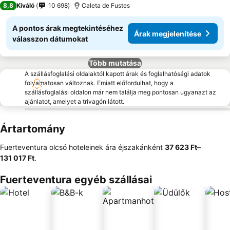
8,8
Kiváló
10 698
Caleta de Fustes
A pontos árak megtekintéséhez
Árak megjelenítése
válasszon dátumokat
Több mutatása
A szállásfoglalási oldalaktól kapott árak és foglalhatósági adatok
folyamatosan változnak. Emiatt előfordulhat, hogy a
szállásfoglalási oldalon már nem találja meg pontosan ugyanazt az
ajánlatot, amelyet a trivagón látott.
Ártartomány
Fuerteventura olcsó hoteleinek ára éjszakánként
‎37 623 Ft
–
131 017 Ft
.
Fuerteventura egyéb szállásai