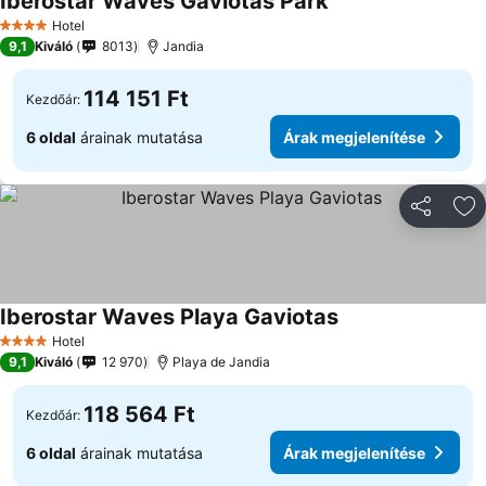
Iberostar Waves Gaviotas Park
Hotel
4 Kategória
9,1
Kiváló
8013
Jandia
114 151 Ft
Kezdőár:
6 oldal
árainak mutatása
Árak megjelenítése
Megosztá
Ho
Iberostar Waves Playa Gaviotas
Hotel
4 Kategória
9,1
Kiváló
12 970
Playa de Jandia
118 564 Ft
Kezdőár:
6 oldal
árainak mutatása
Árak megjelenítése