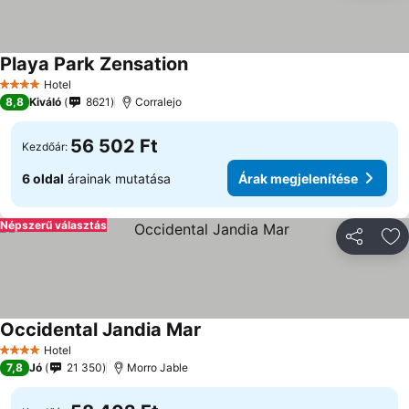
Playa Park Zensation
Hotel
4 Kategória
8,8
Kiváló
8621
Corralejo
56 502 Ft
Kezdőár:
6 oldal
árainak mutatása
Árak megjelenítése
Népszerű választás
Megosztá
Ho
Occidental Jandia Mar
Hotel
4 Kategória
7,8
Jó
21 350
Morro Jable