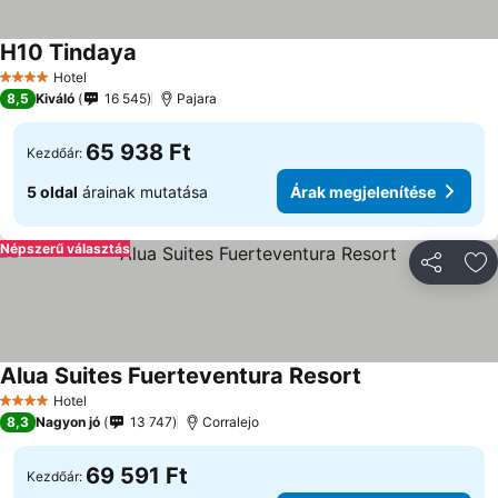
H10 Tindaya
Hotel
4 Kategória
8,5
Kiváló
16 545
Pajara
65 938 Ft
Kezdőár:
5 oldal
árainak mutatása
Árak megjelenítése
Népszerű választás
Megosztá
Ho
Alua Suites Fuerteventura Resort
Hotel
4 Kategória
8,3
Nagyon jó
13 747
Corralejo
69 591 Ft
Kezdőár: