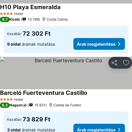
H10 Playa Esmeralda
Hotel
4 Kategória
8,7
Kiváló
13 199
Costa Calma
72 302 Ft
Kezdőár:
9 oldal
árainak mutatása
Árak megjelenítése
Megosztá
Ho
Barceló Fuerteventura Castillo
Hotel
4 Kategória
8,3
Nagyon jó
15 931
Caleta de Fustes
73 829 Ft
Kezdőár:
3 oldal
árainak mutatása
Árak megjelenítése