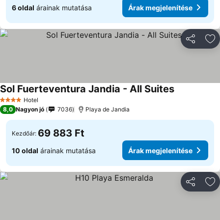
6 oldal
árainak mutatása
Árak megjelenítése
Megosztá
Ho
Sol Fuerteventura Jandia - All Suites
Hotel
4 Kategória
8,0
Nagyon jó
7036
Playa de Jandia
69 883 Ft
Kezdőár:
10 oldal
árainak mutatása
Árak megjelenítése
Megosztá
Ho