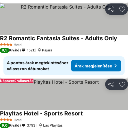
Megosztá
Ho
R2 Romantic Fantasia Suites - Adults Only
Hotel
4 Kategória
8,5
Kiváló
1521
Pajara
A pontos árak megtekintéséhez
Árak megjelenítése
válasszon dátumokat
Népszerű választás
Megosztá
Ho
Playitas Hotel - Sports Resort
Hotel
4 Kategória
9,0
Kiváló
3793
Las Playitas