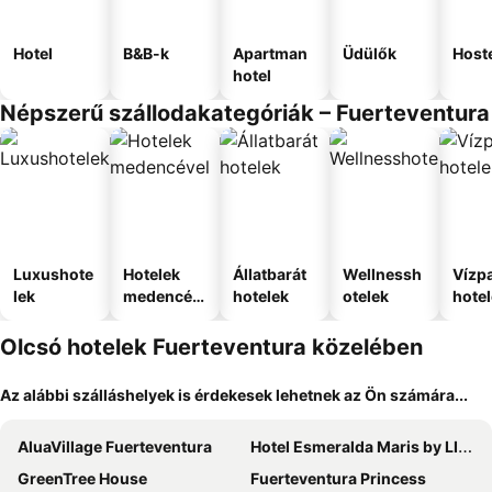
Hotel
B&B-k
Apartman
Üdülők
Host
hotel
Népszerű szállodakategóriák – Fuerteventura
Luxushote
Hotelek
Állatbarát
Wellnessh
Vízpa
lek
medencév
hotelek
otelek
hote
el
Olcsó hotelek Fuerteventura közelében
Az alábbi szálláshelyek is érdekesek lehetnek az Ön számára...
AluaVillage Fuerteventura
Hotel Esmeralda Maris by LIVVO
GreenTree House
Fuerteventura Princess