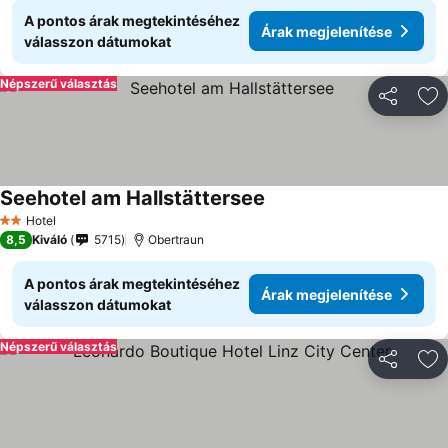
A pontos árak megtekintéséhez
Árak megjelenítése
válasszon dátumokat
Népszerű választás
Megosztá
Ho
Seehotel am Hallstättersee
Hotel
2 Kategória
8,5
Kiváló
5715
Obertraun
A pontos árak megtekintéséhez
Árak megjelenítése
válasszon dátumokat
Népszerű választás
Megosztá
Ho