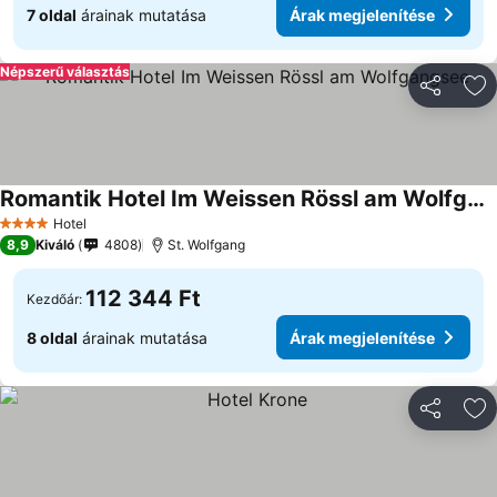
7 oldal
árainak mutatása
Árak megjelenítése
Népszerű választás
Megosztá
Ho
Romantik Hotel Im Weissen Rössl am Wolfgangsee
Hotel
4 Kategória
8,9
Kiváló
4808
St. Wolfgang
112 344 Ft
Kezdőár:
8 oldal
árainak mutatása
Árak megjelenítése
Megosztá
Ho