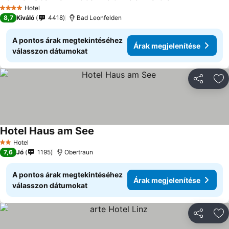
Hotel
4 Kategória
8,7
Kiváló
4418
Bad Leonfelden
A pontos árak megtekintéséhez
Árak megjelenítése
válasszon dátumokat
Megosztá
Ho
Hotel Haus am See
Hotel
2 Kategória
7,6
Jó
1195
Obertraun
A pontos árak megtekintéséhez
Árak megjelenítése
válasszon dátumokat
Megosztá
Ho