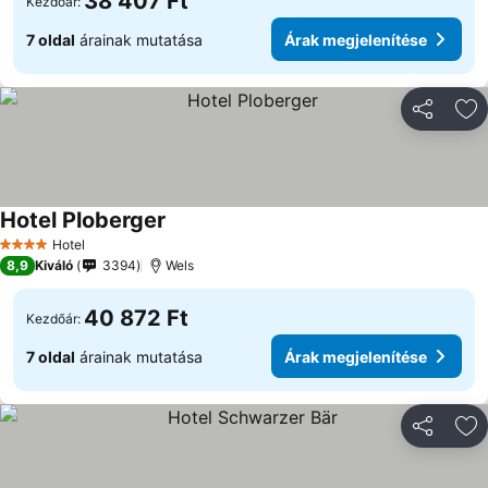
38 407 Ft
Kezdőár:
7 oldal
árainak mutatása
Árak megjelenítése
Megosztá
Ho
Hotel Ploberger
Hotel
4 Kategória
8,9
Kiváló
3394
Wels
40 872 Ft
Kezdőár:
7 oldal
árainak mutatása
Árak megjelenítése
Megosztá
Ho