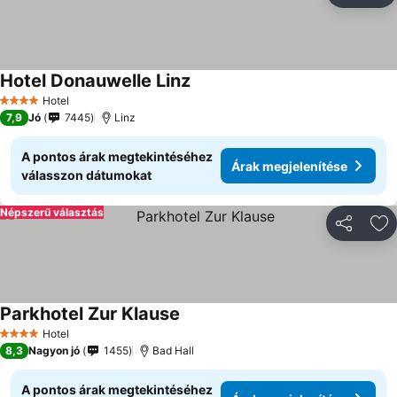
Hotel Donauwelle Linz
Hotel
4 Kategória
7,9
Jó
7445
Linz
A pontos árak megtekintéséhez
Árak megjelenítése
válasszon dátumokat
Népszerű választás
Megosztá
Ho
Parkhotel Zur Klause
Hotel
4 Kategória
8,3
Nagyon jó
1455
Bad Hall
A pontos árak megtekintéséhez