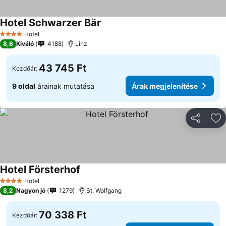
Hotel Schwarzer Bär
Hotel
4 Kategória
8,6
Kiváló
4188
Linz
43 745 Ft
Kezdőár:
9 oldal
árainak mutatása
Árak megjelenítése
Megosztá
Ho
Hotel Försterhof
Hotel
4 Kategória
8,2
Nagyon jó
1279
St. Wolfgang
70 338 Ft
Kezdőár: