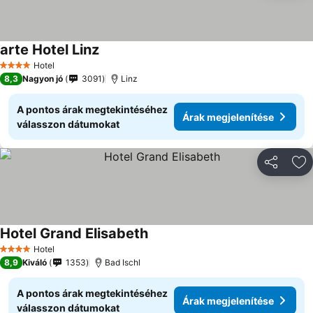
arte Hotel Linz
Hotel
4 Kategória
8,3
Nagyon jó
3091
Linz
A pontos árak megtekintéséhez
Árak megjelenítése
válasszon dátumokat
Megosztá
Ho
Hotel Grand Elisabeth
Hotel
4 Kategória
8,9
Kiváló
1353
Bad Ischl
A pontos árak megtekintéséhez
Árak megjelenítése
válasszon dátumokat