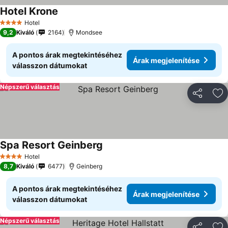
Hotel Krone
Hotel
4 Kategória
9,2
Kiváló
2164
Mondsee
A pontos árak megtekintéséhez
Árak megjelenítése
válasszon dátumokat
Népszerű választás
Megosztá
Ho
Spa Resort Geinberg
Hotel
4 Kategória
8,7
Kiváló
6477
Geinberg
A pontos árak megtekintéséhez
Árak megjelenítése
válasszon dátumokat
Népszerű választás