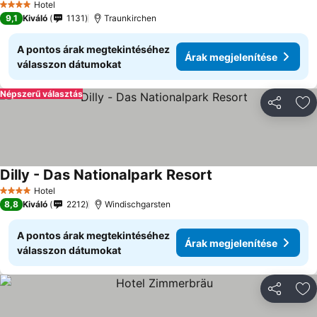
Hotel
4 Kategória
9,1
Kiváló
1131
Traunkirchen
A pontos árak megtekintéséhez
Árak megjelenítése
válasszon dátumokat
Népszerű választás
Megosztá
Ho
Dilly - Das Nationalpark Resort
Hotel
4 Kategória
8,8
Kiváló
2212
Windischgarsten
A pontos árak megtekintéséhez
Árak megjelenítése
válasszon dátumokat
Megosztá
Ho