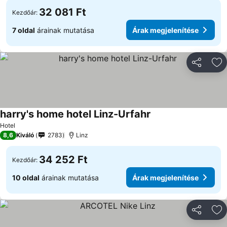
32 081 Ft
Kezdőár:
7 oldal
árainak mutatása
Árak megjelenítése
Megosztá
Ho
harry's home hotel Linz-Urfahr
Hotel
8,6
Kiváló
2783
Linz
34 252 Ft
Kezdőár:
10 oldal
árainak mutatása
Árak megjelenítése
Megosztá
Ho