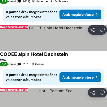
8,9
Kiváló
2412
Hagenberg im Mühlkreis
A pontos árak megtekintéséhez
Árak megjelenítése
válasszon dátumokat
Népszerű választás
Megosztá
Ho
COOEE alpin Hotel Dachstein
Hotel
8,6
Kiváló
7161
Gosau
A pontos árak megtekintéséhez
Árak megjelenítése
válasszon dátumokat
Népszerű választás
Megosztá
Ho