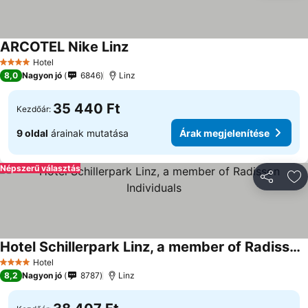
ARCOTEL Nike Linz
Hotel
4 Kategória
8,0
Nagyon jó
6846
Linz
35 440 Ft
Kezdőár:
9 oldal
árainak mutatása
Árak megjelenítése
Népszerű választás
Megosztá
Ho
Hotel Schillerpark Linz, a member of Radisson Individuals
Hotel
4 Kategória
8,2
Nagyon jó
8787
Linz