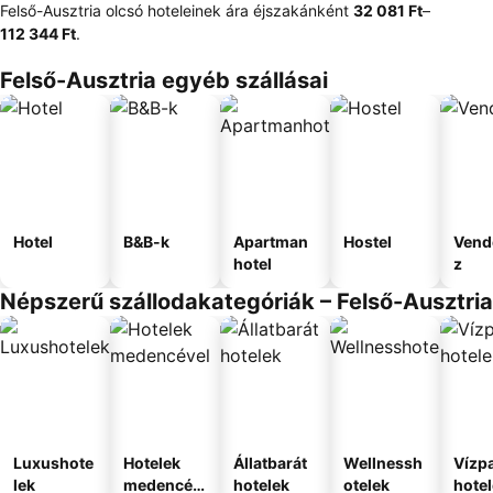
Felső-Ausztria olcsó hoteleinek ára éjszakánként
‎32 081 Ft
–
112 344 Ft
.
Felső-Ausztria egyéb szállásai
Hotel
B&B-k
Apartman
Hostel
Vend
hotel
z
Népszerű szállodakategóriák – Felső-Ausztria
Luxushote
Hotelek
Állatbarát
Wellnessh
Vízpa
lek
medencév
hotelek
otelek
hote