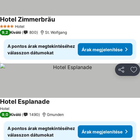
Hotel Zimmerbräu
Hotel
4 Kategória
9,2
Kiváló
800
St. Wolfgang
A pontos árak megtekintéséhez
Árak megjelenítése
válasszon dátumokat
Megosztá
Ho
Hotel Esplanade
Hotel
9,0
Kiváló
1490
Gmunden
A pontos árak megtekintéséhez
Árak megjelenítése
válasszon dátumokat