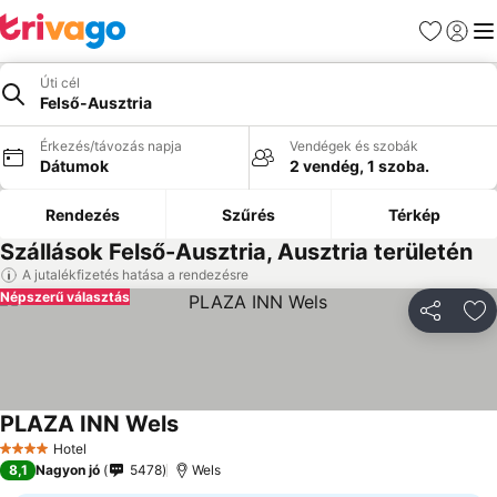
Kedvencek
Bejelen
Me
Úti cél
Felső-Ausztria
Érkezés/távozás napja
Vendégek és szobák
Dátumok
2 vendég, 1 szoba.
Rendezés
Szűrés
Térkép
Szállások Felső-Ausztria, Ausztria területén
A jutalékfizetés hatása a rendezésre
Népszerű választás
Megosztá
Ho
PLAZA INN Wels
Hotel
4 Kategória
8,1
Nagyon jó
5478
Wels