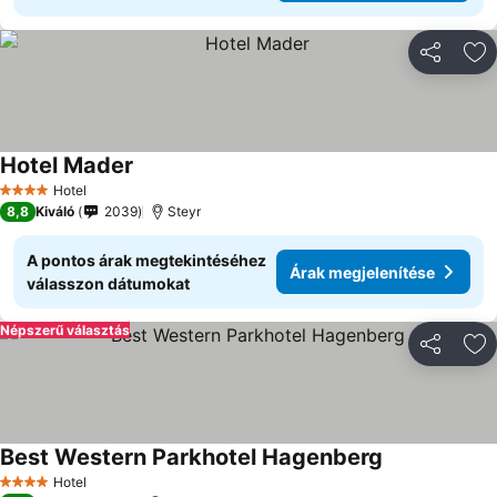
Megosztá
Ho
Hotel Mader
Hotel
4 Kategória
8,8
Kiváló
2039
Steyr
A pontos árak megtekintéséhez
Árak megjelenítése
válasszon dátumokat
Népszerű választás
Megosztá
Ho
Best Western Parkhotel Hagenberg
Hotel
4 Kategória