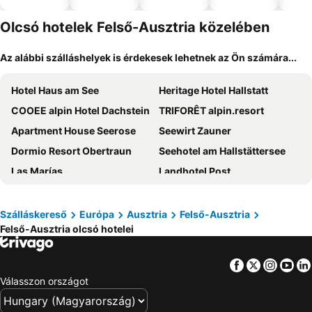
el
Olcsó hotelek Felső-Ausztria közelében
Az alábbi szálláshelyek is érdekesek lehetnek az Ön számára...
Hotel Haus am See
Heritage Hotel Hallstatt
COOEE alpin Hotel Dachstein
TRIFORÊT alpin.resort
Apartment House Seerose
Seewirt Zauner
Dormio Resort Obertraun
Seehotel am Hallstättersee
Las Marías
Landhotel Post
Fenix Hall Boutique Hotel Hallstatt
Hotel Försterhof
Mama Muh
Best Western Parkhotel Hagenberg
Szálláskereső
Európa
Ausztria
Felső-Ausztria
Felső-Ausztria olcsó hotelei
Gasthof zur Post
Leonardo Boutique Hotel Linz City Center
Gjaid Alm
Pension Leprich
Facebook
Twitter
Insta
Yo
Gasthof zum Pfandl
Seehotel Grüner Baum
Válasszon országot
Hotel Grand Elisabeth
Weisses Lamm