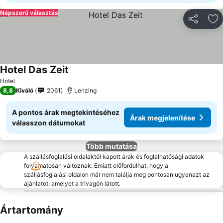
Népszerű választás
Megosztá
Ho
Hotel Das Zeit
Hotel
8,8
Kiváló
2061
Lenzing
A pontos árak megtekintéséhez
Árak megjelenítése
válasszon dátumokat
Több mutatása
A szállásfoglalási oldalaktól kapott árak és foglalhatósági adatok
folyamatosan változnak. Emiatt előfordulhat, hogy a
szállásfoglalási oldalon már nem találja meg pontosan ugyanazt az
ajánlatot, amelyet a trivagón látott.
Ártartomány