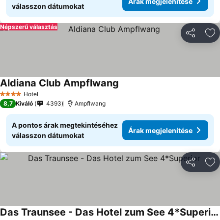
Árak megjelenítése
válasszon dátumokat
Népszerű választás
Megosztá
Ho
Aldiana Club Ampflwang
Hotel
4 Kategória
8,7
Kiváló
4393
Ampflwang
A pontos árak megtekintéséhez
Árak megjelenítése
válasszon dátumokat
Megosztá
Ho
Das Traunsee - Das Hotel zum See 4*Superior