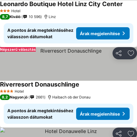
Leonardo Boutique Hotel Linz City Center
Hotel
3 Kategória
8,7
Kiváló
10 596
Linz
A pontos árak megtekintéséhez
Árak megjelenítése
válasszon dátumokat
Népszerű választás
Megosztá
Ho
Riverresort Donauschlinge
Hotel
4 Kategória
8,2
Nagyon jó
2661
Haibach ob der Donau
A pontos árak megtekintéséhez
Árak megjelenítése
válasszon dátumokat
Megosztá
Ho