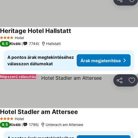
Megosztá
Ho
Heritage Hotel Hallstatt
Hotel
4 Kategória
8,5
Kiváló
7744
Hallstatt
A pontos árak megtekintéséhez
Árak megjelenítése
válasszon dátumokat
Népszerű választás
Megosztá
Ho
Hotel Stadler am Attersee
Hotel
4 Kategória
9,5
Kiváló
1795
Unterach am Attersee