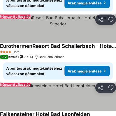
A pontos árak megtekintéséhez
Árak megjelenítése
válasszon dátumokat
Népszerű választás
Megosztá
Ho
EurothermenResort Bad Schallerbach - Hotel Paradiso Superior
Hotel
4 Kategória
9,2
Kiváló
3714
Bad Schallerbach
A pontos árak megtekintéséhez
Árak megjelenítése
válasszon dátumokat
Népszerű választás
Megosztá
Ho
Falkensteiner Hotel Bad Leonfelden