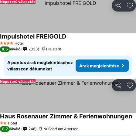
Népszerű választás
Megosztá
Ho
Impulshotel FREIGOLD
Hotel
4 Kategória
9,5
Kiváló
2333
Freistadt
A pontos árak megtekintéséhez
Árak megjelenítése
válasszon dátumokat
Népszerű választás
Megosztá
Ho
Haus Rosenauer Zimmer & Ferienwohnungen
Hotel
2 Kategória
8,7
Kiváló
246
Nußdorf am Attersee