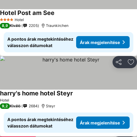
Hotel Post am See
Hotel
4 Kategória
8,9
Kiváló
2205
Traunkirchen
A pontos árak megtekintéséhez
Árak megjelenítése
válasszon dátumokat
Megosztá
Ho
harry's home hotel Steyr
Hotel
9,2
Kiváló
2684
Steyr
A pontos árak megtekintéséhez
Árak megjelenítése
válasszon dátumokat